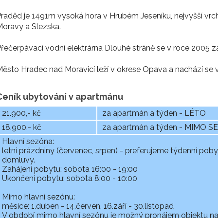
raděd je 1491m vysoká hora v Hrubém Jeseníku, nejvyšší vrch
oravy a Slezska.
řečerpávací vodní elektrárna Dlouhé stráně se v roce 2005 za
ěsto Hradec nad Moravicí leží v okrese Opava a nachází se v 
Ceník ubytování v apartmánu
21.900,- kč
za apartmán a týden - LÉTO
18.900,- kč
za apartmán a týden - MIMO 
Hlavní sezóna:
letní prázdniny (červenec, srpen) - preferujeme týdenní pobyt
domluvy.
Zahájení pobytu: sobota 16:00 - 19:00
Ukončení pobytu: sobota 8:00 - 10:00
Mimo hlavní sezónu:
měsíce: 1.duben - 14.červen, 16.září - 30.listopad
V období mimo hlavní sezónu je možný pronájem objektu na k