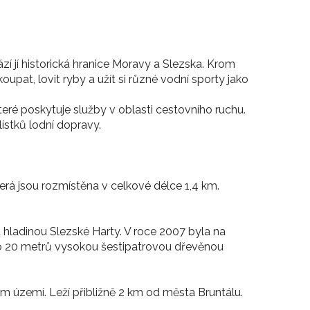
zí jí historická hranice Moravy a Slezska. Krom
upat, lovit ryby a užít si různé vodní sporty jako
teré poskytuje služby v oblasti cestovního ruchu.
lístků lodní dopravy.
erá jsou rozmístěna v celkové délce 1,4 km.
ladinou Slezské Harty. V roce 2007 byla na
o 20 metrů vysokou šestipatrovou dřevěnou
m území. Leží přibližně 2 km od města Bruntálu.