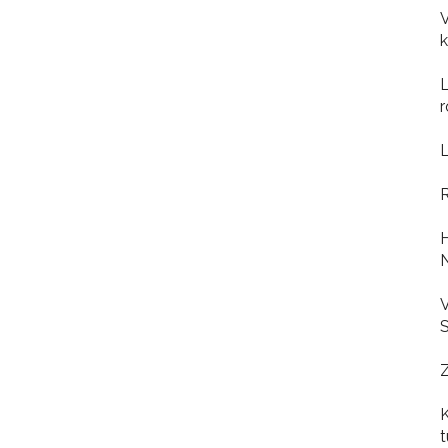
V
k
L
r
L
R
H
N
V
Z
K
t