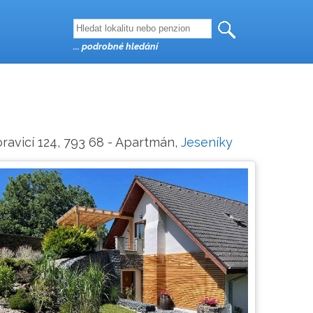
... podrobné hledání
ravicí 124, 793 68 - Apartmán,
Jeseníky