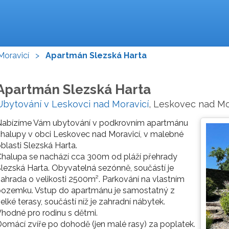
Moravicí
>
Apartmán Slezská Harta
Apartmán Slezská Harta
Ubytování v Leskovci nad Moravicí
, Leskovec nad Mo
Nabízíme Vám ubytování v podkrovním apartmánu
halupy v obci Leskovec nad Moravicí, v malebné
blasti Slezská Harta.
halupa se nachází cca 300m od pláží přehrady
lezská Harta. Obyvatelná sezónně, součástí je
ahrada o velikosti 2500m². Parkování na vlastním
pozemku. Vstup do apartmánu je samostatný z
elké terasy, součástí níž je zahradní nábytek.
hodné pro rodinu s dětmi.
omácí zvíře po dohodě (jen malé rasy) za poplatek.