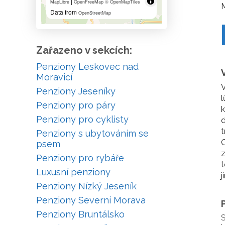
|
MapLibre
OpenFreeMap
© OpenMapTiles
M
Data from
OpenStreetMap
Zařazeno v sekcích:
Penziony Leskovec nad
Moravicí
V
Penziony Jeseníky
l
Penziony pro páry
k
Penziony pro cyklisty
t
Penziony s ubytováním se
O
psem
z
Penziony pro rybáře
t
Luxusní penziony
j
Penziony Nízký Jeseník
Penziony Severní Morava
Penziony Bruntálsko
S