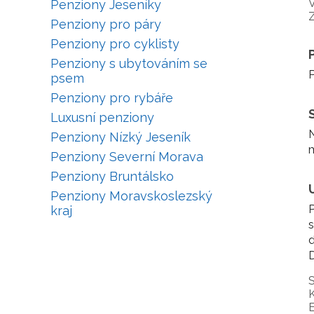
V
Penziony Jeseníky
Penziony pro páry
Penziony pro cyklisty
Penziony s ubytováním se
P
psem
Penziony pro rybáře
Luxusní penziony
N
Penziony Nízký Jeseník
m
Penziony Severní Morava
Penziony Bruntálsko
Penziony Moravskoslezský
P
kraj
s
d
D
S
K
E