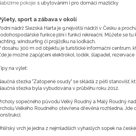
abízíme pokoje:
s ubytováním i pro domácí mazlíčky
Výlety, sport a zábava v okolí
odní nádrž Slezská Harta je 9.největší nádrží v Česku a prochá
odohospodářské funkce plní i funkci rekreační. Můžete se tu ko
achting, windsurfing či projížďku na loďkách.
 dosahu 300 m od objektu je turistické informační centrum, k
de je možné zapůjčení elektrokol, loděk, šlapadel, rezervace 
ipy na výlet:
aučná stezka "Zatopené osudy" se skládá z pěti stanovišť, kt
aučná stezka byla vybudována v průběhu roku 2012.
rcholy sopečného původu Velký Roudný a Malý Roudný nad h
rcholu Velkého Roudného otevřena dřevěná rozhledna. Jde 
onstrukci.
hlířský vrch je jedna z nejmladších vyhaslých sopek na české