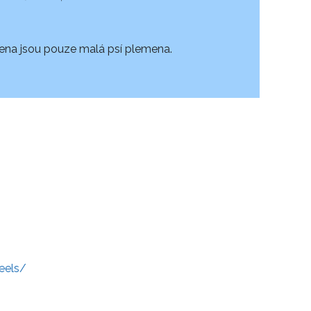
ena jsou pouze malá psí plemena.
eels/