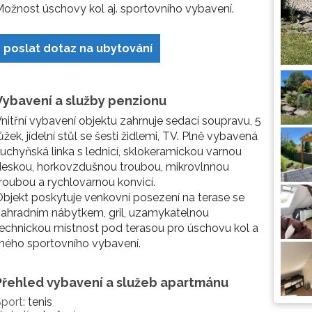
ožnost úschovy kol aj. sportovního vybavení.
poslat dotaz na ubytování
Vybavení a služby penzionu
nitřní vybavení objektu zahrnuje sedací soupravu, 5
ůžek, jídelní stůl se šesti židlemi, TV. Plně vybavená
uchyňská linka s lednicí, sklokeramickou varnou
deskou, horkovzdušnou troubou, mikrovlnnou
roubou a rychlovarnou konvicí.
bjekt poskytuje venkovní posezení na terase se
ahradním nábytkem, gril, uzamykatelnou
echnickou místnost pod terasou pro úschovu kol a
iného sportovního vybavení.
Přehled vybavení a služeb apartmánu
port:
tenis