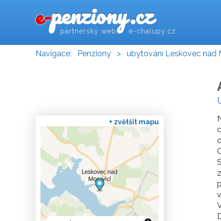
penziony.cz
e-
partnerský web e-chalupy.cz
Navigace:
Penziony
>
ubytování Leskovec nad 
+ zvětšit mapu
c
o
C
S
z
v
V
D