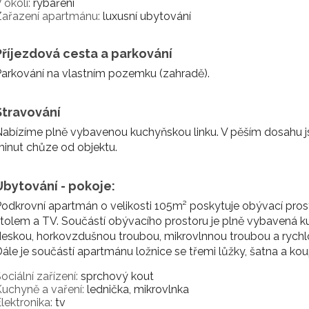
 okolí:
rybaření
Zařazení apartmánu:
luxusní ubytování
Příjezdová cesta a parkování
arkování na vlastním pozemku (zahradě).
Stravování
abízíme plně vybavenou kuchyňskou linku. V pěším dosahu js
inut chůze od objektu.
Ubytování - pokoje:
odkrovní apartmán o velikosti 105m² poskytuje obývací pros
tolem a TV. Součástí obývacího prostoru je plně vybavená ku
eskou, horkovzdušnou troubou, mikrovlnnou troubou a rychl
ále je součástí apartmánu ložnice se třemi lůžky, šatna a kou
ociální zařízení:
sprchový kout
uchyně a vaření:
lednička, mikrovlnka
lektronika:
tv