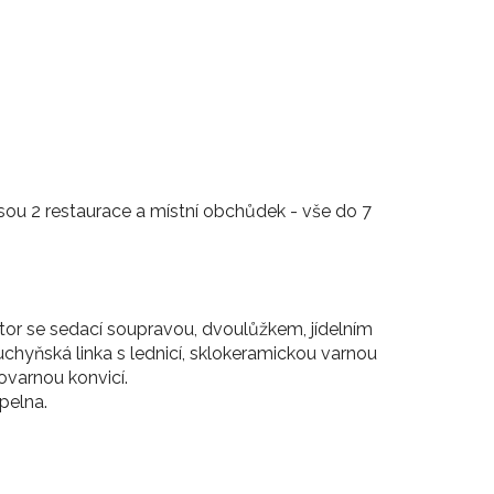
ou 2 restaurace a místní obchůdek - vše do 7
tor se sedací soupravou, dvoulůžkem, jídelním
chyňská linka s lednicí, sklokeramickou varnou
ovarnou konvicí.
pelna.