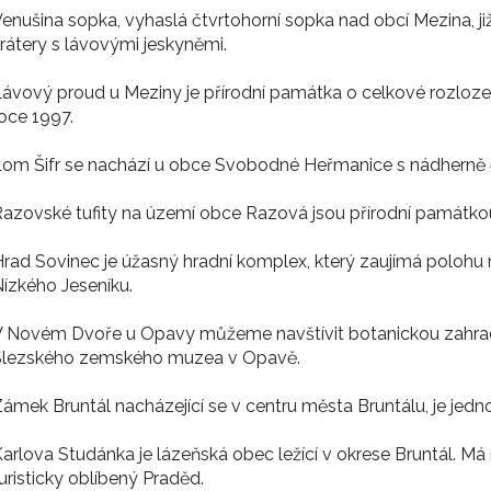
enušina sopka, vyhaslá čtvrtohorní sopka nad obcí Mezina, již
rátery s lávovými jeskyněmi.
ávový proud u Meziny je přírodní památka o celkové rozloze 
oce 1997.
om Šifr se nachází u obce Svobodné Heřmanice s nádherně 
azovské tufity na území obce Razová jsou přírodní památkou
rad Sovinec je úžasný hradní komplex, který zaujímá poloh
ízkého Jeseníku.
 Novém Dvoře u Opavy můžeme navštívit botanickou zahradu
Slezského zemského muzea v Opavě.
ámek Bruntál nacházející se v centru města Bruntálu, je jed
arlova Studánka je lázeňská obec ležící v okrese Bruntál. Má
uristicky oblíbený Praděd.