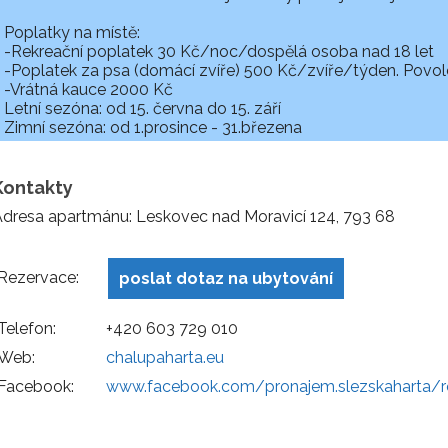
Poplatky na místě:
-Rekreační poplatek 30 Kč/noc/dospělá osoba nad 18 let
-Poplatek za psa (domácí zvíře) 500 Kč/zvíře/týden. Povol
-Vrátná kauce 2000 Kč
Letní sezóna: od 15. června do 15. září
Zimní sezóna: od 1.prosince - 31.březena
Kontakty
dresa apartmánu: Leskovec nad Moravicí 124, 793 68
Rezervace:
poslat dotaz na ubytování
Telefon:
+420 603 729 010
Web:
chalupaharta.eu
Facebook:
www.facebook.com/pronajem.slezskaharta/r