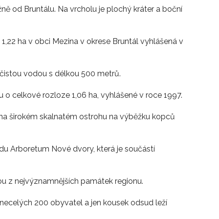
ně od Bruntálu. Na vrcholu je plochý kráter a boční
1,22 ha v obci Mezina v okrese Bruntál vyhlášená v
čistou vodou s délkou 500 metrů.
 o celkové rozloze 1,06 ha, vyhlášené v roce 1997.
u na širokém skalnatém ostrohu na výběžku kopců
 Arboretum Nové dvory, která je součástí
nou z nejvýznamnějších památek regionu.
 necelých 200 obyvatel a jen kousek odsud leží