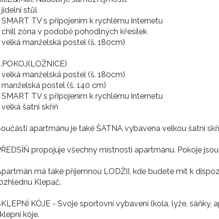
 jídelní stůl
 SMART TV s připojením k rychlému internetu
 chill zóna v podobě pohodlných křesílek
 velká manželská postel (š. 180cm)
2.POKOJ(LOŽNICE)
 velká manželská postel (š. 180cm)
 manželská postel (š. 140 cm)
 SMART TV s připojením k rychlému internetu
 velká šatní skříň
oučástí apartmánu je také ŠATNA vybavena velkou šatní skří
ŘEDSÍŇ propojuje všechny místnosti apartmánu. Pokoje jsou n
partmán má také příjemnou LODŽII, kde budete mít k dispozici
ozhlednu Klepač.
KLEPNÍ KÓJE - Svoje sportovní vybavení (kola, lyže, sáňky, 
klepní kóje.