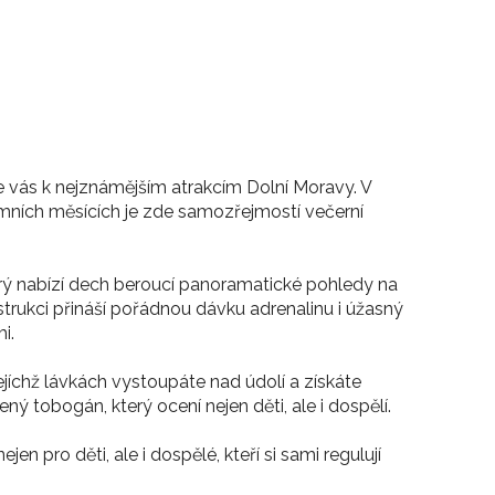
ás k nejznámějším atrakcím Dolní Moravy. V
 V zimních měsících je zde samozřejmostí večerní
terý nabízí dech beroucí panoramatické pohledy na
strukci přináší pořádnou dávku adrenalinu i úžasný
i.
íchž lávkách vystoupáte nad údolí a získáte
ný tobogán, který ocení nejen děti, ale i dospělí.
pro děti, ale i dospělé, kteří si sami regulují