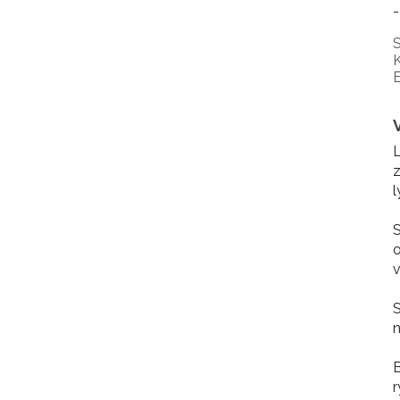
-
S
K
E
L
z
l
S
o
v
S
n
B
r