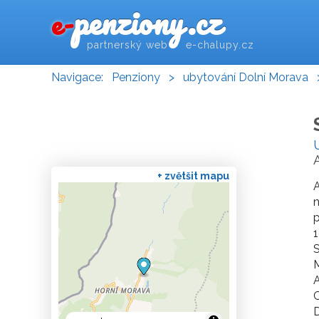
penziony.cz
e-
partnerský web e-chalupy.cz
Navigace:
Penziony
>
ubytování Dolní Morava
+ zvětšit mapu
n
p
1
S
M
A
C
D