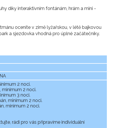
díky interaktivním fontánám, hrám a mini -
u oceníte v zimě lyžařskou, v létě bajkovou
ailpark a sjezdovka vhodná pro úplné začátečníky.
ÓNA
inimum 2 noci.
n, minimum 2 noci.
inimum 3 noci.
tmán, minimum 2 noci.
án, minimum 2 noci.
jte, rádi pro vás připravíme individuální