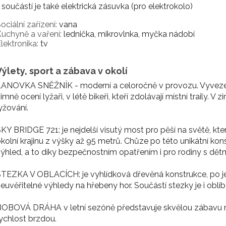
 součástí je také elektrická zásuvka (pro elektrokolo)
ociální zařízení:
vana
uchyně a vaření:
lednička, mikrovlnka, myčka nádobí
lektronika:
tv
Výlety, sport a zábava v okolí
ANOVKA SNĚŽNÍK - moderní a celoročně v provozu. Vyveze v
imně ocení lyžaři, v létě bikeři, kteří zdolávají místní traily.
yžování.
KY BRIDGE 721: je nejdelší visutý most pro pěší na světě, k
kolní krajinu z výšky až 95 metrů. Chůze po této unikátní kon
ýhled, a to díky bezpečnostním opatřením i pro rodiny s dětm
TEZKA V OBLACÍCH: je vyhlídková dřevěná konstrukce, po jej
euvěřitelné výhledy na hřebeny hor. Součástí stezky je i oblíbe
OBOVÁ DRÁHA v letní sezóně představuje skvělou zábavu nejen 
ychlost brzdou.