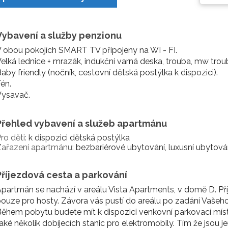
Vybavení a služby penzionu
 obou pokojích SMART TV připojeny na WI - FI.
elká lednice + mrazák, indukční varná deska, trouba, mw trou
aby friendly (nočník, cestovní dětská postýlka k dispozici).
én.
Vysavač.
Přehled vybavení a služeb apartmánu
ro děti:
k dispozici dětská postýlka
Zařazení apartmánu:
bezbariérové ubytování, luxusní ubytová
Příjezdová cesta a parkování
partmán se nachází v areálu Vista Apartments, v domě D. Pří
ouze pro hosty. Závora vás pustí do areálu po zadání Vašeho
ěhem pobytu budete mít k dispozici venkovní parkovací místo,
aké několik dobíjecích stanic pro elektromobily. Tím že jsou je