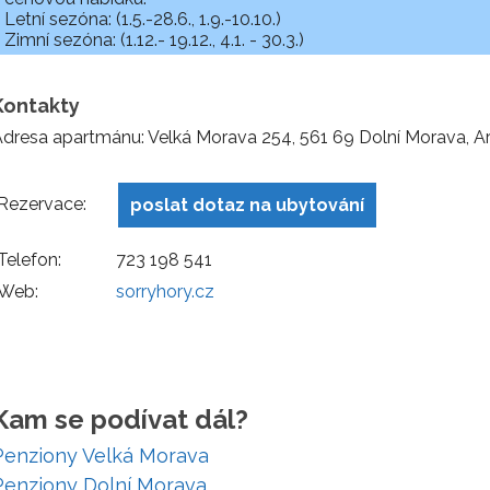
Letní sezóna: (1.5.-28.6., 1.9.-10.10.)
Zimní sezóna: (1.12.- 19.12., 4.1. - 30.3.)
Kontakty
dresa apartmánu: Velká Morava 254, 561 69 Dolní Morava, 
Rezervace:
poslat dotaz na ubytování
Telefon:
723 198 541
Web:
sorryhory.cz
Kam se podívat dál?
Penziony Velká Morava
Penziony Dolní Morava