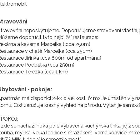
lektromobil.
Stravování
travování neposkytujeme. Doporučujeme stravování vlastní, p
ůžeme doporučit tyto nejbližší restaurace:
ekárna a kavárna Marcelka ( cca 250m)
estaurace v chatě Marcelka (cca 250m)
estaurace Jiřinka (cca 800m od apartmánu)
Restaurace Podbělka (cca 250m)
estaurace Terezka (cca 1 km)
Ubytování - pokoje:
partmán má dispozici 2+kk o velikosti 61m2.Je umístěn v 
omu. Což zaručuje krásný výhled na přírodu. Výtah je samozř
1.POKOJ:
 zde se nachází nová plně vybavená kuchyňská linka, jejíž so
rouba, myčka, velká lednice s mrazákem, varná konvice, mix
itiZ&Milk. Nádobí je samozřejmostí.