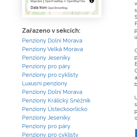
|
MapLibre
OpenFreeMap
© OpenMapTiles
Data from
OpenStreetMap
s
S
Zařazeno v sekcích:
ú
Penziony Dolní Morava
Penziony Velká Morava
C
Penziony Jeseníky
p
B
Penziony pro páry
C
Penziony pro cyklisty
a
Luxusní penziony
b
Penziony Dolní Morava
U
Penziony Králický Sněžník
s
Penziony Ústeckoorlicko
Penziony Jeseníky
o
Penziony pro páry
Penziony pro cyklisty