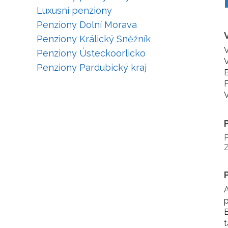
Luxusní penziony
Penziony Dolní Morava
Penziony Králický Sněžník
V
Penziony Ústeckoorlicko
V
Penziony Pardubický kraj
B
F
P
A
p
B
t