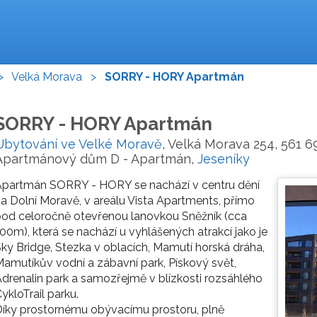
>
Velká Morava
>
SORRY - HORY Apartmán
SORRY - HORY Apartmán
Ubytování ve Velké Moravě
, Velká Morava 254, 561 6
Apartmánový dům D - Apartmán,
Jeseníky
Apartmán SORRY - HORY se nachází v centru dění
a Dolní Moravě, v areálu Vista Apartments, přímo
od celoročně otevřenou lanovkou Sněžník (cca
00m), která se nachází u vyhlášených atrakcí jako je
ky Bridge, Stezka v oblacích, Mamutí horská dráha,
amutíkův vodní a zábavní park, Pískový svět,
drenalin park a samozřejmě v blízkosti rozsáhlého
ykloTrail parku.
íky prostornému obývacímu prostoru, plně