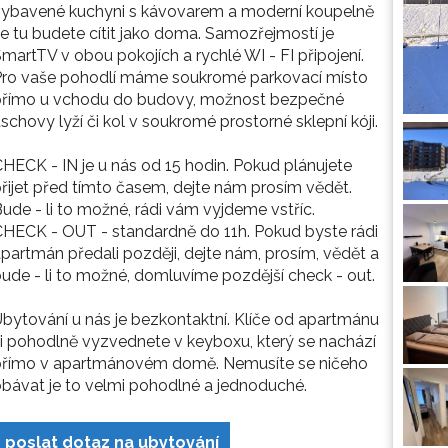
vybavené kuchyni s kávovarem a moderní koupelně
e tu budete cítit jako doma. Samozřejmostí je
martTV v obou pokojích a rychlé WI - FI připojení.
Pro vaše pohodlí máme soukromé parkovací místo
přímo u vchodu do budovy, možnost bezpečné
schovy lyží či kol v soukromé prostorné sklepní kóji.
HECK - IN je u nás od 15 hodin. Pokud plánujete
řijet před tímto časem, dejte nám prosím vědět.
ude - li to možné, rádi vám vyjdeme vstříc.
HECK - OUT - standardně do 11h. Pokud byste rádi
partmán předali později, dejte nám, prosím, vědět a
ude - li to možné, domluvíme pozdější check - out.
bytování u nás je bezkontaktní. Klíče od apartmánu
i pohodlně vyzvednete v keyboxu, který se nachází
přímo v apartmánovém domě. Nemusíte se ničeho
bávat je to velmi pohodlné a jednoduché.
poslat dotaz na ubytování