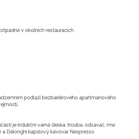
řípadně v okolních restauracích.
5.nadzemním podlaží bezbariérového apartmánového
ejmostí.
učástí je indukční varná deska, trouba, odsavač, mw
ér a Delonghi kapslový kávovar Nespresso