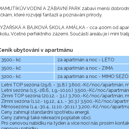
MAMUTÍKŮV VODNÍ A ZÁBAVNÍ PARK zabaví menší dobrodruhy 
íčkám, které rozvíjejí fantazii a poznávání přírody.
LYŽAŘSKÁ A BAJKOVÁ ŠKOLA AMÁLKA - cca 400m od apartmán
kolu. Včetně perfektního zázemí. Součástí areálu je i mini tr
Ceník ubytování v apartmánu
3500,- kč
za apartmán a noc - LÉTO
3500,- kč
za apartmán a noc - ZIMA
3200,- kč
za apartmán a noc - MIMO SEZ
Letní TOP sezóna (29.6. - 31.8.) 3.600,-Kč/noc/apartmán, m
Letní sezóna (1.5.-28.6., 1.9.-10.10.) 3.500,-Kč/noc/apartmá
Zimní TOP sezóna (20.12. - 3.1.) 3.700,-Kč/noc/apartmán, m
Zimní sezóna (1.12.- 19.12., 4.1. - 30.3.) 3.500,-Kč/noc/apar
Mimosezóna (1.4.-30.4., 11.10.-30.11.) 3.200,-Kč/noc/apartm
Ceny zahrnují standardní spotřebu energii.
Ceny zahrnují také rekreační poplatek obci.
Pro cenovou nabídku na týden a více nocí nás prosím kontaktu
cenovou nabídku.