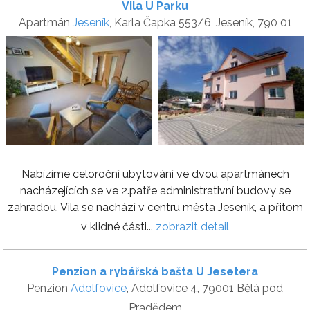
Vila U Parku
Apartmán
Jeseník
, Karla Čapka 553/6, Jeseník, 790 01
Nabízíme celoroční ubytování ve dvou apartmánech
nacházejících se ve 2.patře administrativní budovy se
zahradou. Vila se nachází v centru města Jeseník, a přitom
v klidné části...
zobrazit detail
Penzion a rybářská bašta U Jesetera
Penzion
Adolfovice
, Adolfovice 4, 79001 Bělá pod
Pradědem