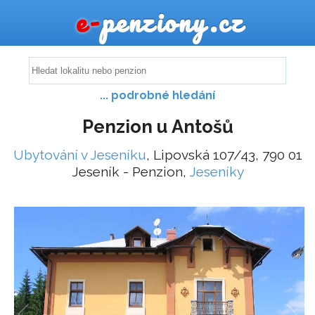
e-
penziony.cz
... podrobné hledání
Penzion u Antošů
Ubytování v Jeseníku
, Lipovská 107/43, 790 01
Jeseník - Penzion,
Jeseníky