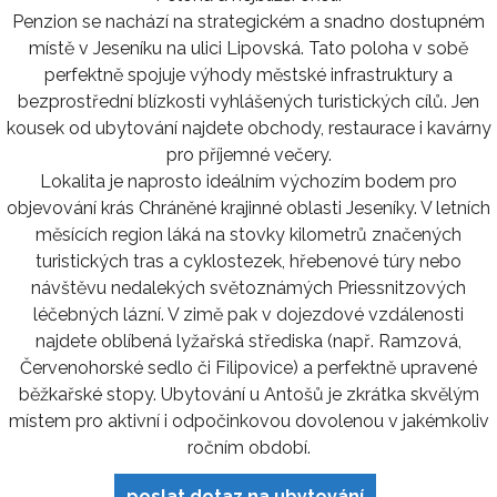
Penzion se nachází na strategickém a snadno dostupném
místě v Jeseníku na ulici Lipovská. Tato poloha v sobě
perfektně spojuje výhody městské infrastruktury a
bezprostřední blízkosti vyhlášených turistických cílů. Jen
kousek od ubytování najdete obchody, restaurace i kavárny
pro příjemné večery.
Lokalita je naprosto ideálním výchozím bodem pro
objevování krás Chráněné krajinné oblasti Jeseníky. V letních
měsících region láká na stovky kilometrů značených
turistických tras a cyklostezek, hřebenové túry nebo
návštěvu nedalekých světoznámých Priessnitzových
léčebných lázní. V zimě pak v dojezdové vzdálenosti
najdete oblíbená lyžařská střediska (např. Ramzová,
Červenohorské sedlo či Filipovice) a perfektně upravené
běžkařské stopy. Ubytování u Antošů je zkrátka skvělým
místem pro aktivní i odpočinkovou dovolenou v jakémkoliv
ročním období.
poslat dotaz na ubytování