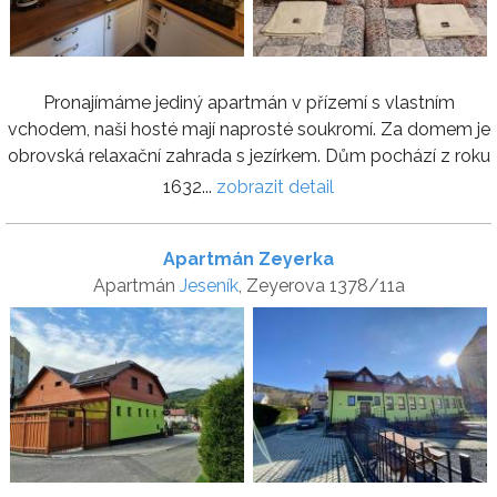
Pronajímáme jediný apartmán v přízemí s vlastním
vchodem, naši hosté mají naprosté soukromí. Za domem je
obrovská relaxační zahrada s jezírkem. Dům pochází z roku
1632...
zobrazit detail
Apartmán Zeyerka
Apartmán
Jeseník
, Zeyerova 1378/11a