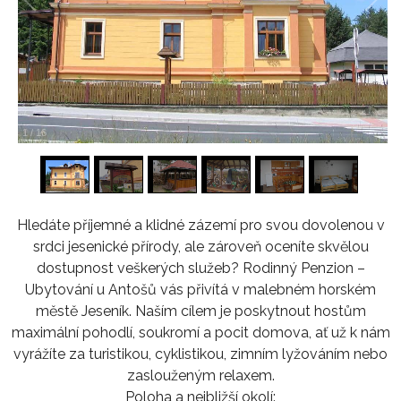
1
/
16
Hledáte příjemné a klidné zázemí pro svou dovolenou v
srdci jesenické přírody, ale zároveň oceníte skvělou
dostupnost veškerých služeb? Rodinný Penzion –
Ubytování u Antošů vás přivítá v malebném horském
městě Jeseník. Naším cílem je poskytnout hostům
maximální pohodlí, soukromí a pocit domova, ať už k nám
vyrážíte za turistikou, cyklistikou, zimním lyžováním nebo
zaslouženým relaxem.
Poloha a nejbližší okolí: