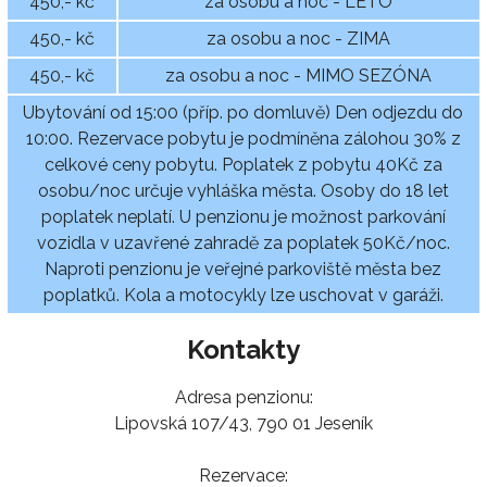
450,- kč
za osobu a noc - LÉTO
450,- kč
za osobu a noc - ZIMA
450,- kč
za osobu a noc - MIMO SEZÓNA
Ubytování od 15:00 (příp. po domluvě) Den odjezdu do
10:00. Rezervace pobytu je podmíněna zálohou 30% z
celkové ceny pobytu. Poplatek z pobytu 40Kč za
osobu/noc určuje vyhláška města. Osoby do 18 let
poplatek neplatí. U penzionu je možnost parkování
vozidla v uzavřené zahradě za poplatek 50Kč/noc.
Naproti penzionu je veřejné parkoviště města bez
poplatků. Kola a motocykly lze uschovat v garáži.
Kontakty
Adresa penzionu:
Lipovská 107/43, 790 01 Jeseník
Rezervace: