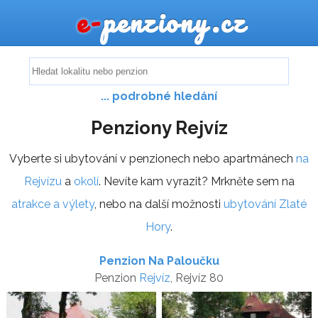
e-
penziony.cz
... podrobné hledání
Penziony Rejvíz
Vyberte si ubytování v penzionech nebo apartmánech
na
Rejvízu
a
okolí
. Nevíte kam vyrazit? Mrkněte sem na
atrakce a výlety
, nebo na další možnosti
ubytování Zlaté
Hory
.
Penzion Na Paloučku
Penzion
Rejvíz
, Rejvíz 80