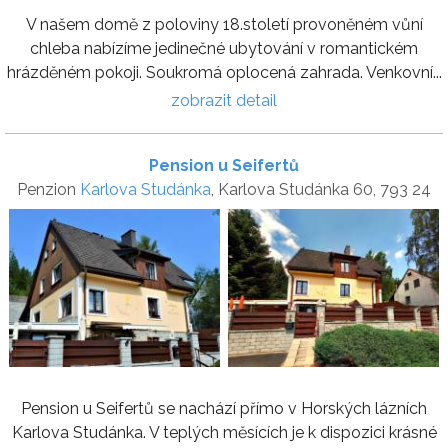
V našem domě z poloviny 18.století provoněném vůní
chleba nabízíme jedinečné ubytování v romantickém
hrázděném pokoji. Soukromá oplocená zahrada. Venkovní...
zobrazit detail
Pension u Seifertů
Penzion
Karlova Studánka
, Karlova Studánka 60, 793 24
Pension u Seifertů se nachází přímo v Horských lázních
Karlova Studánka. V teplých měsících je k dispozici krásné