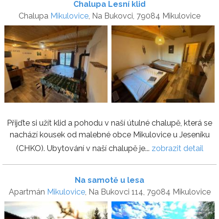
Chalupa Lesní klid
Chalupa
Mikulovice
, Na Bukovci, 79084 Mikulovice
Přijďte si užít klid a pohodu v naší útulné chalupě, která se
nachází kousek od malebné obce Mikulovice u Jeseníku
(CHKO). Ubytování v naší chalupě je...
zobrazit detail
Na samotě u lesa
Apartmán
Mikulovice
, Na Bukovci 114, 79084 Mikulovice