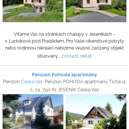
Vítáme Vás na stránkách chalupy v Jeseníkách -
v Ludvíkově pod Pradědem. Pro Vaše víkendové pobyty
nebo rodinnou rekreaci nabízíme vkusně zařízený objekt
situovaný...
zobrazit detail
Penzion Pohoda apartmány
Penzion
Česká Ves
, Penzion POHODA apartmány Tichá ul.
č. 24, 790 81 JESENÍK Česká Ves