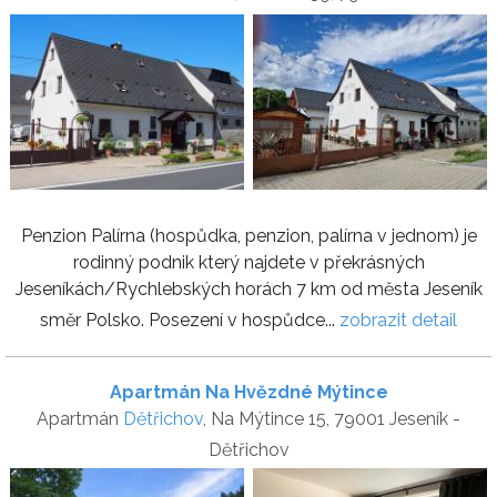
Penzion Palírna (hospůdka, penzion, palírna v jednom) je
rodinný podnik který najdete v překrásných
Jeseníkách/Rychlebských horách 7 km od města Jeseník
směr Polsko. Posezení v hospůdce...
zobrazit detail
Apartmán Na Hvězdné Mýtince
Apartmán
Dětřichov
, Na Mýtince 15, 79001 Jeseník -
Dětřichov