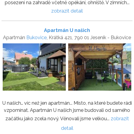
posezení na zahradě včetně opékání, ohniště. V zimních...
zobrazit detail
Apartmán U našich
Apartmán
Bukovice
, Krátká 421, 790 01 Jeseník - Bukovice
U našich… víc než jen apartmán... Místo, na které budete rádi
vzpomínat. Apartmán U našich jsme budovali od samého
začátku jako zcela nový. Věnovali jsme velkou...
zobrazit
detail