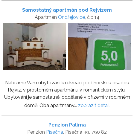
Samostatný apartmán pod Rejvízem
Apartmán
Ondřejovice
, č.p.14
Nabízíme Vám ubytování k rekreaci pod horskou osadou
Rejvíz, v prostorném apartmánu v romantickém stylu,.
Ubytování je samostatně, oddělené v přízemí v rodinném
domě. Oba apartmány...
zobrazit detail
Penzion Palírna
Penzion
Písečná
, Písečná 39, 790 82