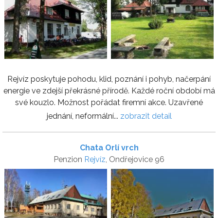
Rejvíz poskytuje pohodu, klid, poznání i pohyb, načerpání
energie ve zdejší překrásné přírodě. Každé roční období má
své kouzlo. Možnost pořádat firemní akce. Uzavřené
jednání, neformální...
zobrazit detail
Chata Orlí vrch
Penzion
Rejvíz
, Ondřejovice 96