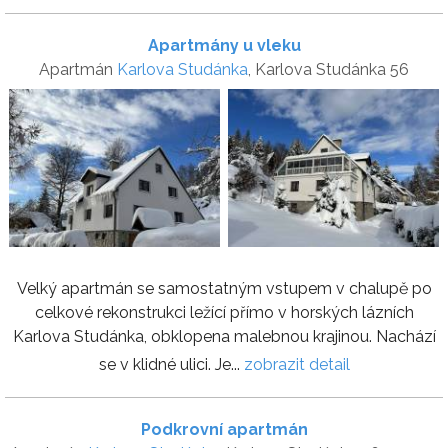
Apartmány u vleku
Apartmán
Karlova Studánka
, Karlova Studánka 56
Velký apartmán se samostatným vstupem v chalupě po
celkové rekonstrukci ležící přímo v horských lázních
Karlova Studánka, obklopena malebnou krajinou. Nachází
se v klidné ulici. Je...
zobrazit detail
Podkrovní apartmán