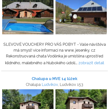
SLEVOVÉ VOUCHERY PRO VÁŠ POBYT - Vaše návštěva
má smysl! více informací na www. jeseníky. cz
Rekonstruovaná chata Voděnka je umístěna uprostřed
klidného, malebného a hlubokého údolí...
zobrazit detail
Chalupa u MVE 14 lůžek
Chalupa
Ludvíkov
, Ludvíkov 153