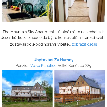
The Mountain Sky Apartment – útulné místo na vrcholcích
Jeseníků, kde se nebe zdá být o kousek blíž a starosti světa
zůstávají dole pod horami. Vítejte...
zobrazit detail
Ubytování Za Humny
Penzion
Velké Kunětice
, Velké Kunětice 229