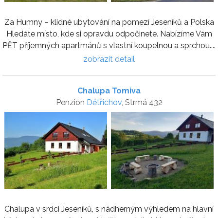
Za Humny – klidné ubytování na pomezí Jeseníků a Polska
Hledáte místo, kde si opravdu odpočinete. Nabízíme Vám
PĚT příjemných apartmánů s vlastní koupelnou a sprchou....
zobrazit detail
Chalupa Tomiva
Penzion
Dětřichov
, Strmá 432
Chalupa v srdci Jeseníků, s nádherným výhledem na hlavní