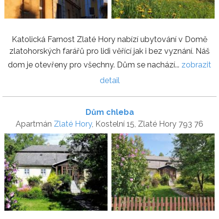
Katolická Farnost Zlaté Hory nabízí ubytování v Domě
zlatohorských farářů pro lidi věřící jak i bez vyznání. Náš
dom je otevřeny pro všechny. Dům se nachází...
zobrazit
detail
Dům chleba
Apartmán
Zlaté Hory
, Kostelní 15, Zlaté Hory 793 76