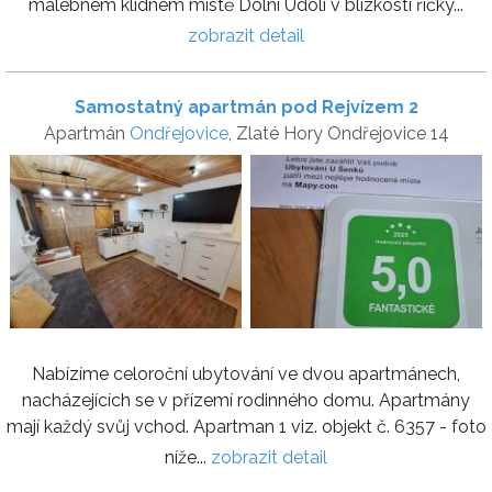
malebném klidném místě Dolní Údolí v blízkosti říčky...
zobrazit detail
Samostatný apartmán pod Rejvízem 2
Apartmán
Ondřejovice
, Zlaté Hory Ondřejovice 14
Nabízíme celoroční ubytování ve dvou apartmánech,
nacházejících se v přízemí rodinného domu. Apartmány
mají každý svůj vchod. Apartman 1 viz. objekt č. 6357 - foto
níže...
zobrazit detail