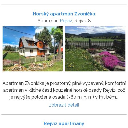
Horský apartmán Zvonička
Apartmán
Rejvíz
, Rejvíz 8
Apartmán Zvonička je prostorný, plně vybavený, komfortní
apartmán v klidné části kouzelné horské osady Rejvíz, což
je nejvýše položená osada (780 m. n. m) v Hrubém...
zobrazit detail
Rejvíz apartmány