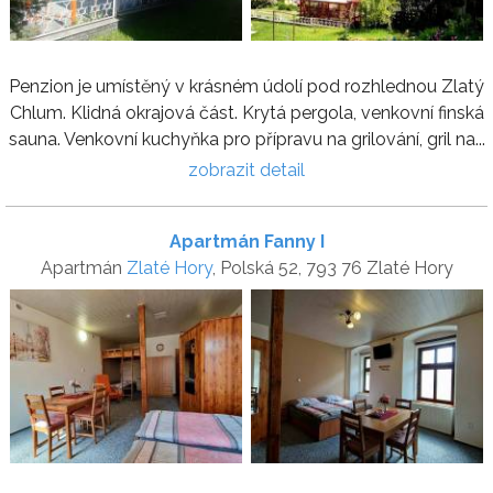
Penzion je umístěný v krásném údolí pod rozhlednou Zlatý
Chlum. Klidná okrajová část. Krytá pergola, venkovní finská
sauna. Venkovní kuchyňka pro přípravu na grilování, gril na...
zobrazit detail
Apartmán Fanny I
Apartmán
Zlaté Hory
, Polská 52, 793 76 Zlaté Hory