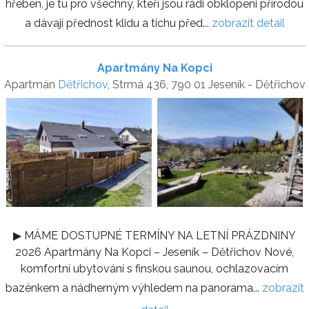
hřeben, je tu pro všechny, kteří jsou rádi obklopeni přírodou
a dávají přednost klidu a tichu před...
zobrazit detail
Apartmány Na Kopci
Apartmán
Dětřichov
, Strmá 436, 790 01 Jeseník - Dětřichov
▶ MÁME DOSTUPNÉ TERMÍNY NA LETNÍ PRÁZDNINY
2026 Apartmány Na Kopci – Jeseník – Dětřichov Nové,
komfortní ubytování s finskou saunou, ochlazovacím
bazénkem a nádherným výhledem na panorama...
zobrazit