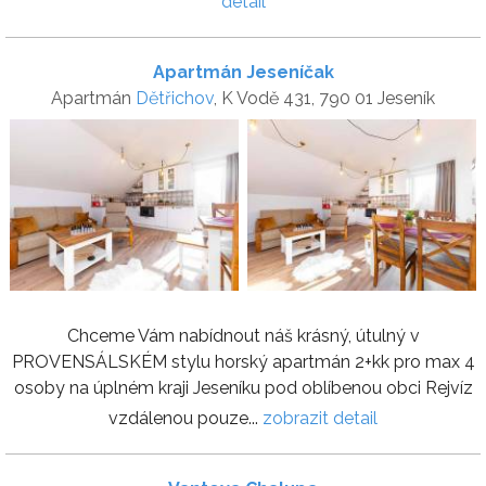
detail
Apartmán Jeseníčak
Apartmán
Dětřichov
, K Vodě 431, 790 01 Jeseník
Chceme Vám nabídnout náš krásný, útulný v
PROVENSÁLSKÉM stylu horský apartmán 2+kk pro max 4
osoby na úplném kraji Jeseníku pod oblíbenou obci Rejvíz
vzdálenou pouze...
zobrazit detail