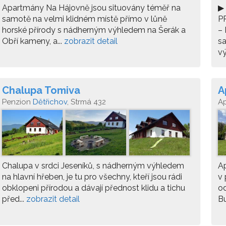
Apartmány Na Hájovně jsou situovány téměř na
▶
samotě na velmi klidném místě přímo v lůně
P
horské přírody s nádherným výhledem na Šerák a
– 
Obří kameny, a...
zobrazit detail
s
v
Chalupa Tomiva
A
Penzion
Dětřichov
, Strmá 432
A
B
Chalupa v srdci Jeseníků, s nádherným výhledem
A
na hlavní hřeben, je tu pro všechny, kteří jsou rádi
v 
obklopeni přírodou a dávají přednost klidu a tichu
od
před...
zobrazit detail
Bu