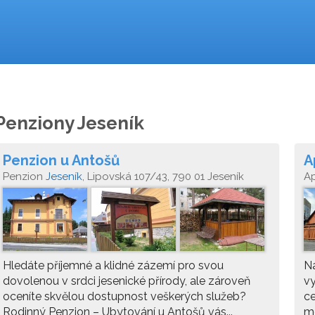
Penziony Jeseník
Penzion u Antošů
A
Penzion
Jeseník
, Lipovská 107/43, 790 01 Jeseník
A
Hledáte příjemné a klidné zázemí pro svou
N
dovolenou v srdci jesenické přírody, ale zároveň
vy
oceníte skvělou dostupnost veškerých služeb?
ce
Rodinný Penzion – Ubytování u Antošů vás...
me