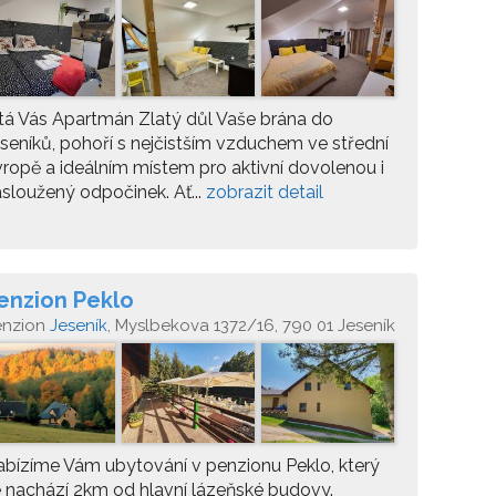
tá Vás Apartmán Zlatý důl Vaše brána do
seníků, pohoří s nejčistším vzduchem ve střední
ropě a ideálním místem pro aktivní dovolenou i
sloužený odpočinek. Ať...
zobrazit detail
enzion Peklo
enzion
Jeseník
, Myslbekova 1372/16, 790 01 Jeseník
bízíme Vám ubytování v penzionu Peklo, který
 nachází 2km od hlavní lázeňské budovy.