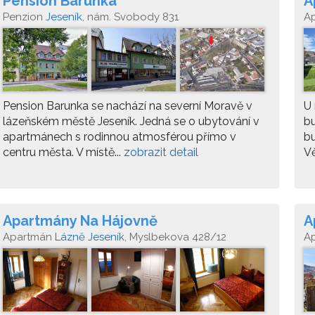
Pension Barunka
A
Penzion
Jeseník
, nám. Svobody 831
A
B
Pension Barunka se nachází na severní Moravě v
U 
lázeňském městě Jeseník. Jedná se o ubytování v
bu
apartmánech s rodinnou atmosférou přímo v
bu
centru města. V místě...
zobrazit detail
Vě
Apartmány Na Hájovně
A
Apartmán
Lázně Jeseník
, Myslbekova 428/12
A
Dě