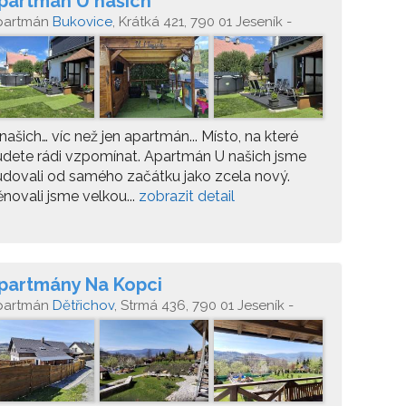
partmán U našich
partmán
Bukovice
, Krátká 421, 790 01 Jeseník -
ukovice
našich… víc než jen apartmán... Místo, na které
dete rádi vzpomínat. Apartmán U našich jsme
dovali od samého začátku jako zcela nový.
novali jsme velkou...
zobrazit detail
partmány Na Kopci
partmán
Dětřichov
, Strmá 436, 790 01 Jeseník -
třichov