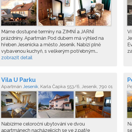
Máme dostupné termíny na ZIMNÍ a JARNÍ
Ví
prázdniny. Apartmán Pod dubem má výhled na
Je
hřeben Jesenicka a město Jeseník. Nabízí plně
Ev
vybavenou kuchyň, s veškerým potřebným...
za
zobrazit detail
Vila U Parku
P
Apartmán
Jeseník
, Karla Čapka 553/6, Jeseník, 790 01
P
Nabízíme celoroční ubytování ve dvou
Na
apartmánech nacházejících se ve 2.patře
se