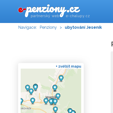
penziony.cz
e-
partnerský web e-chalupy.cz
Navigace:
Penziony
>
ubytování Jeseník
+ zvětšit mapu