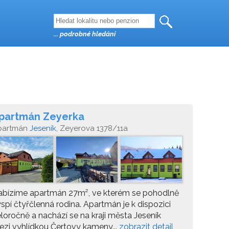
... podrobné hledání
partmán Zeyerka
partmán
Jeseník
, Zeyerova 1378/11a
abízíme apartmán 27m², ve kterém se pohodlně
spí čtyřčlenná rodina. Apartmán je k dispozici
loročně a nachází se na kraji města Jeseník
zi vyhlídkou Čertovy kameny...
zobrazit detail