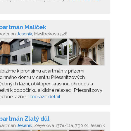
partmán Malíček
partmán
Jeseník
, Myslbekova 528
bízíme k pronájmu apartmán v přízemí
dinného domu v centru Priessnitzových
čebných lázní, obklopen krásnou přírodou a
eální k odpočinku a klidné relaxaci. Priessnitzovy
čebné lázně...
zobrazit detail
partmán Zlatý důl
partmán
Jeseník
, Zeyerova 1378/11a, 790 01 Jeseník