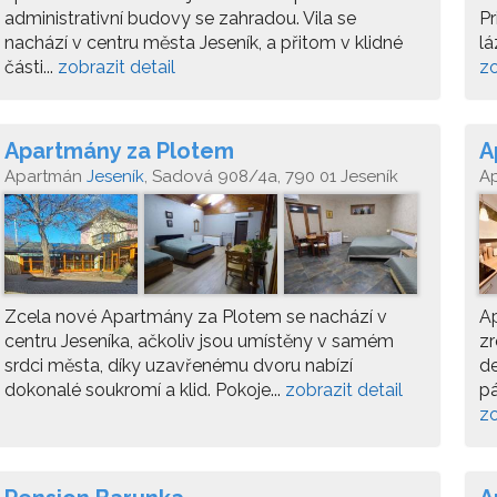
administrativní budovy se zahradou. Vila se
Pr
nachází v centru města Jeseník, a přitom v klidné
lá
části...
zobrazit detail
zo
Apartmány za Plotem
A
Apartmán
Jeseník
, Sadová 908/4a, 790 01 Jeseník
A
Zcela nové Apartmány za Plotem se nachází v
Ap
centru Jeseníka, ačkoliv jsou umístěny v samém
zr
srdci města, díky uzavřenému dvoru nabízí
de
dokonalé soukromí a klid. Pokoje...
zobrazit detail
pá
zo