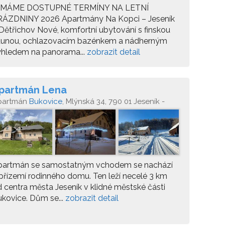
 MÁME DOSTUPNÉ TERMÍNY NA LETNÍ
RÁZDNINY 2026 Apartmány Na Kopci – Jeseník
Dětřichov Nové, komfortní ubytování s finskou
aunou, ochlazovacím bazénkem a nádherným
ýhledem na panorama...
zobrazit detail
partmán Lena
partmán
Bukovice
, Mlýnská 34, 790 01 Jeseník -
ukovice
partmán se samostatným vchodem se nachází
přízemí rodinného domu. Ten leží necelé 3 km
 centra města Jeseník v klidné městské části
kovice. Dům se...
zobrazit detail