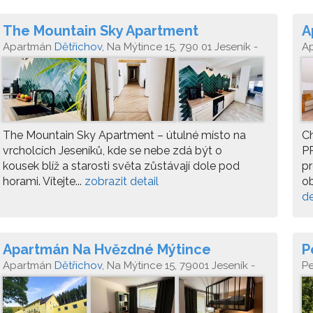
The Mountain Sky Apartment
A
Apartmán
Dětřichov
, Na Mýtince 15, 790 01 Jeseník -
A
Dětřichov
The Mountain Sky Apartment – útulné místo na
Ch
vrcholcích Jeseníků, kde se nebe zdá být o
P
kousek blíž a starosti světa zůstávají dole pod
pr
horami. Vítejte...
zobrazit detail
ob
de
Apartmán Na Hvězdné Mýtince
P
Apartmán
Dětřichov
, Na Mýtince 15, 79001 Jeseník -
P
Dětřichov
Je