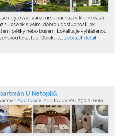
še ubytovací zařízení se nachází v klidné části
zní Jeseník s velmi dobrou dostupností jak
tem, pěšky nebo busem. Lokalita je vyhlášenou
zeňskou lokalitou. Objekt je...
zobrazit detail
partmán U Netopilů
partmán
Adolfovice
, Adolfovice 106, 790 01 Bělá
od Pradědem