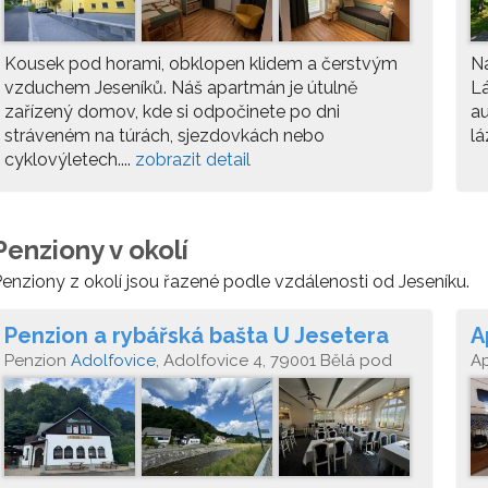
Kousek pod horami, obklopen klidem a čerstvým
Na
vzduchem Jeseníků. Náš apartmán je útulně
Lá
zařízený domov, kde si odpočinete po dni
au
stráveném na túrách, sjezdovkách nebo
lá
cyklovýletech....
zobrazit detail
Penziony v okolí
enziony z okolí jsou řazené podle vzdálenosti od Jeseníku.
Penzion a rybářská bašta U Jesetera
A
Penzion
Adolfovice
, Adolfovice 4, 79001 Bělá pod
A
Pradědem
p