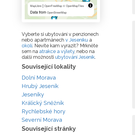
|
MapLibre
OpenFreeMap
© OpenMapTiles
Data from
OpenStreetMap
Vyberte si ubytování v penzionech
nebo apartmánech
v Jeseníku
a
okolí
. Nevíte kam vyrazit? Mrkněte
sem na
atrakce a výlety
, nebo na
další možnosti
ubytování Jeseník
.
Související lokality
Dolní Morava
Hrubý Jeseník
Jeseníky
Králický Sněžník
Rychlebské hory
Severní Morava
Související stránky