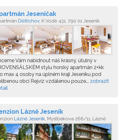
partmán Jeseníčak
partmán
Dětřichov
, K Vodě 431, 790 01 Jeseník
ceme Vám nabídnout náš krásný, útulný v
ROVENSÁLSKÉM stylu horský apartmán 2+kk
o max 4 osoby na úplném kraji Jeseníku pod
líbenou obci Rejvíz vzdálenou pouze...
zobrazit
tail
enzion Lázně Jeseník
enzion
Lázně Jeseník
, Myslbekova 266/11, Lázně
seník