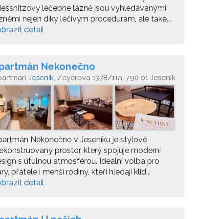
iessnitzovy léčebné lázně jsou vyhledávanými
zněmi nejen díky léčivým procedurám, ale také...
brazit detail
partmán Nekonečno
partmán
Jeseník
, Zeyerova 1378/11a, 790 01 Jeseník
artmán Nekonečno v Jeseníku je stylově
ekonstruovaný prostor, který spojuje moderní
sign s útulnou atmosférou. Ideální volba pro
ry, přátele i menší rodiny, kteří hledají klid...
brazit detail