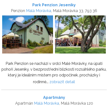
Park Penzion Jeseníky
Penzion
Malá Morávka
, Malá Morávka 33, 793 36
Park Penzion se nachází v srdci Malé Morávky, na úpatí
pohoří Jeseníky, v bezprostřední blízkosti rozsáhlého parku,
který je ideálním místem pro odpočinek, procházky i
rodinné...
zobrazit detail
Apartmány
Apartmán
Malá Morávka
, Malá Morávka 120