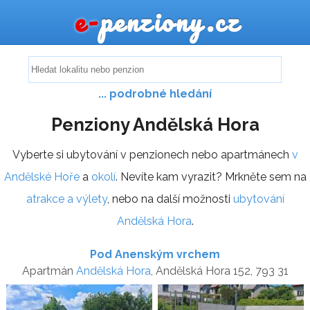
e-
penziony.cz
... podrobné hledání
Penziony Andělská Hora
Vyberte si ubytování v penzionech nebo apartmánech
v
Andělské Hoře
a
okolí
. Nevíte kam vyrazit? Mrkněte sem na
atrakce a výlety
, nebo na další možnosti
ubytování
Andělská Hora
.
Pod Anenským vrchem
Apartmán
Andělská Hora
, Andělská Hora 152, 793 31