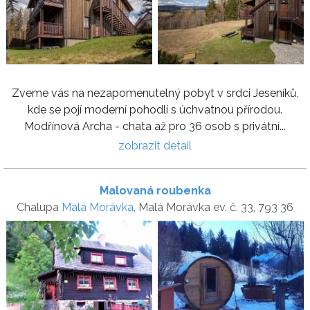
Zveme vás na nezapomenutelný pobyt v srdci Jeseníků,
kde se pojí moderní pohodlí s úchvatnou přírodou.
Modřínová Archa - chata až pro 36 osob s privátní...
zobrazit detail
Malovaná roubenka
Chalupa
Malá Morávka
, Malá Morávka ev. č. 33, 793 36