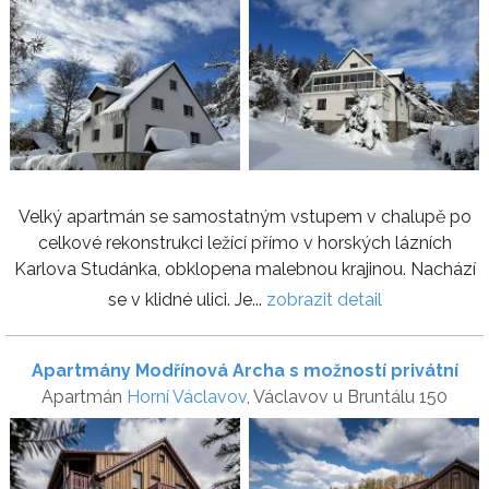
Velký apartmán se samostatným vstupem v chalupě po
celkové rekonstrukci ležící přímo v horských lázních
Karlova Studánka, obklopena malebnou krajinou. Nachází
se v klidné ulici. Je...
zobrazit detail
Apartmány Modřínová Archa s možností privátní
Apartmán
Horní Václavov
, Václavov u Bruntálu 150
sauny