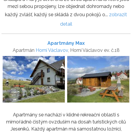
mezi sebou propojeny, lze objednat dohromady nebo
každý zvlášť, každý se skládá z dvou pokojů o...
zobrazit
detail
Apartmány Max
Apartmán
Horní Václavov
, Horní Václavov ev. č.18
Apartmány se nachází v klidné rekreační oblasti s
mimořádně čistým ovzduším na dosah turistických cílů
Jeseníků. Každý apartmán má samostatnou ložnici,