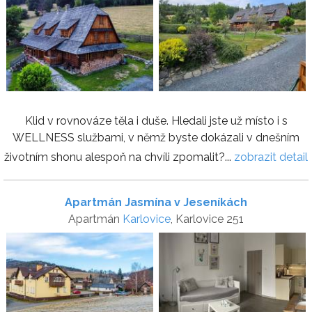
Klid v rovnováze těla i duše. Hledali jste už místo i s
WELLNESS službami, v němž byste dokázali v dnešním
životním shonu alespoň na chvíli zpomalit?...
zobrazit detail
Apartmán Jasmína v Jeseníkách
Apartmán
Karlovice
, Karlovice 251