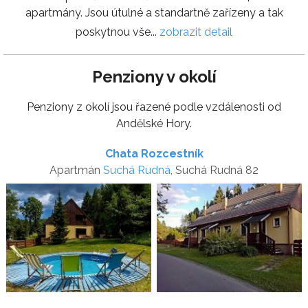
apartmány. Jsou útulné a standartně zařízeny a tak
poskytnou vše...
zobrazit detail
Penziony v okolí
Penziony z okolí jsou řazené podle vzdálenosti od
Andělské Hory.
Chata Rozcestník
Apartmán
Suchá Rudná
, Suchá Rudná 82