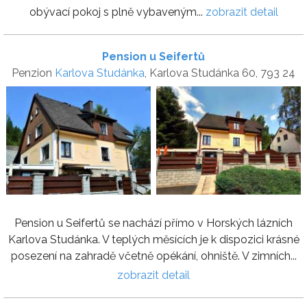
obývací pokoj s plně vybaveným...
zobrazit detail
Pension u Seifertů
Penzion
Karlova Studánka
, Karlova Studánka 60, 793 24
Pension u Seifertů se nachází přímo v Horských lázních
Karlova Studánka. V teplých měsících je k dispozici krásné
posezení na zahradě včetně opékání, ohniště. V zimních...
zobrazit detail