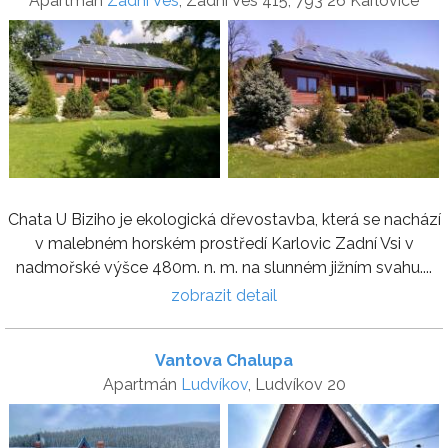
Apartmán
Zadní Ves
, Zadní Ves 415, 793 26 Karlovice
Chata U Biziho je ekologická dřevostavba, která se nachází
v malebném horském prostředí Karlovic Zadní Vsi v
nadmořské výšce 480m. n. m. na slunném jižním svahu....
zobrazit detail
Vantova Chalupa
Apartmán
Ludvíkov
, Ludvíkov 20