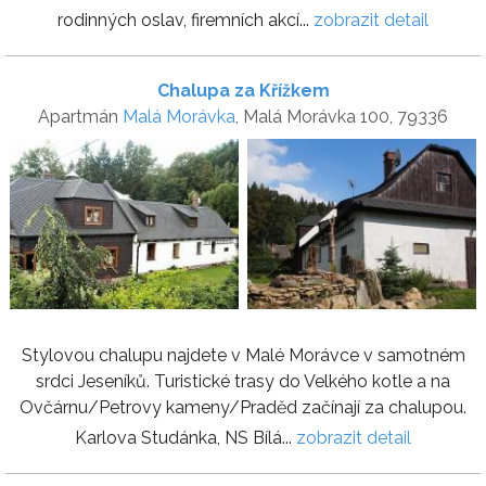
rodinných oslav, firemních akcí...
zobrazit detail
Chalupa za Křížkem
Apartmán
Malá Morávka
, Malá Morávka 100, 79336
Stylovou chalupu najdete v Malé Morávce v samotném
srdci Jeseníků. Turistické trasy do Velkého kotle a na
Ovčárnu/Petrovy kameny/Praděd začínají za chalupou.
Karlova Studánka, NS Bílá...
zobrazit detail