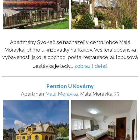
Apartmány SvoKač se nacházejí v centru obce Malá
Morávka, přímo u křižovatky na Karlov. Veškerá občanská
vybavenost, jako je obchod, pošta, restaurace, autobusová
zastávka je tedy...
zobrazit detail
Penzion U Kovárny
Apartmán
Malá Morávka
, Malá Morávka 35