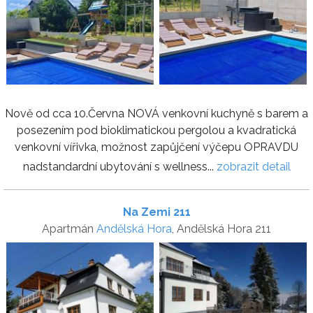
Nově od cca 10.Června NOVÁ venkovní kuchyně s barem a
posezením pod bioklimatickou pergolou a kvadratická
venkovní vířivka, možnost zapůjčení výčepu OPRAVDU
nadstandardní ubytování s wellness...
zobrazit detail
Na Zemi 211
Apartmán
Andělská Hora
, Andělská Hora 211