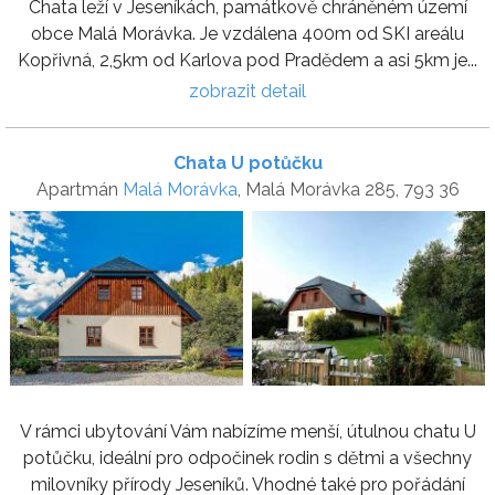
Chata leží v Jeseníkách, památkově chráněném území
obce Malá Morávka. Je vzdálena 400m od SKI areálu
Kopřivná, 2,5km od Karlova pod Pradědem a asi 5km je...
zobrazit detail
Chata U potůčku
Apartmán
Malá Morávka
, Malá Morávka 285, 793 36
V rámci ubytování Vám nabízíme menší, útulnou chatu U
potůčku, ideální pro odpočinek rodin s dětmi a všechny
milovníky přírody Jeseníků. Vhodné také pro pořádání