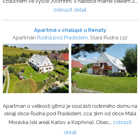
vzduchem ve výšce 700mnm. V nabídce máme celkem 2...
zobrazit detail
Apartmá v chalupě u Renaty
Apartmán
Rudná pod Pradědem
, Stará Rudná 132
Apartmán o velikosti 98m2 je součástí rodinného domu na
okraji obce Rudná pod Pradědem, cca 3km od obce Malá
Morávka (ski areál Karlov a Kopřivná). Obec...
zobrazit
detail