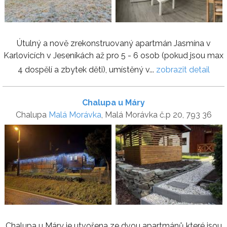
Útulný a nově zrekonstruovaný apartmán Jasmína v
Karlovicích v Jeseníkách až pro 5 - 6 osob (pokud jsou max
4 dospělí a zbytek děti), umístěný v...
zobrazit detail
Chalupa u Máry
Chalupa
Malá Morávka
, Malá Morávka č.p 20, 793 36
Chalupa u Máry je utvořena ze dvou apartmánů které jsou