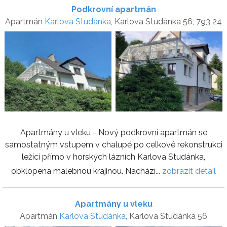
Podkrovní apartmán
Apartmán
Karlova Studánka
, Karlova Studánka 56, 793 24
Apartmány u vleku - Nový podkrovní apartmán se
samostatným vstupem v chalupě po celkové rekonstrukci
ležící přímo v horských lázních Karlova Studánka,
obklopena malebnou krajinou. Nachází...
zobrazit detail
Apartmány u vleku
Apartmán
Karlova Studánka
, Karlova Studánka 56