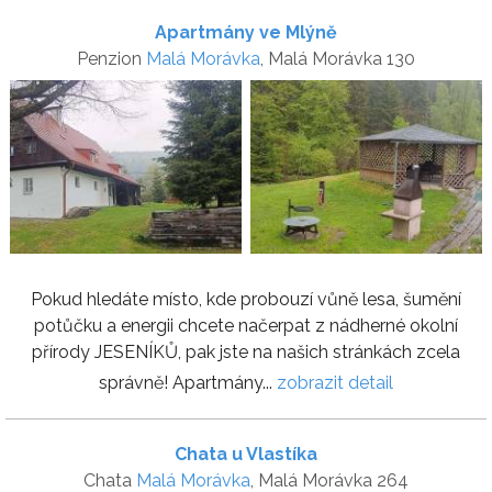
Apartmány ve Mlýně
Penzion
Malá Morávka
, Malá Morávka 130
Pokud hledáte místo, kde probouzí vůně lesa, šumění
potůčku a energii chcete načerpat z nádherné okolní
přírody JESENÍKŮ, pak jste na našich stránkách zcela
správně! Apartmány...
zobrazit detail
Chata u Vlastíka
Chata
Malá Morávka
, Malá Morávka 264