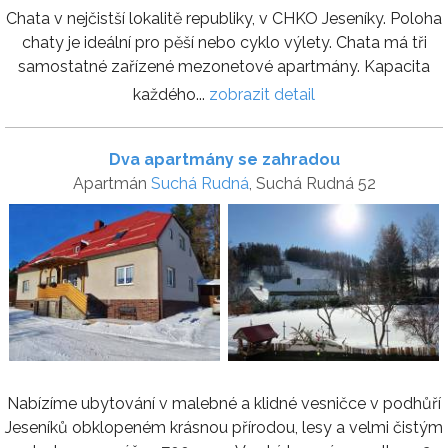
Chata v nejčistší lokalitě republiky, v CHKO Jeseníky. Poloha
chaty je ideální pro pěší nebo cyklo výlety. Chata má tři
samostatné zařízené mezonetové apartmány. Kapacita
každého...
zobrazit detail
Dva apartmány se zahradou
Apartmán
Suchá Rudná
, Suchá Rudná 52
Nabízíme ubytování v malebné a klidné vesničce v podhůří
Jeseníků obklopeném krásnou přírodou, lesy a velmi čistým