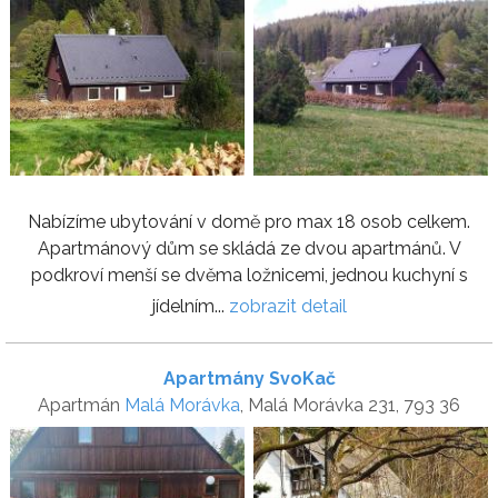
Nabízíme ubytování v domě pro max 18 osob celkem.
Apartmánový dům se skládá ze dvou apartmánů. V
podkroví menší se dvěma ložnicemi, jednou kuchyní s
jídelním...
zobrazit detail
Apartmány SvoKač
Apartmán
Malá Morávka
, Malá Morávka 231, 793 36