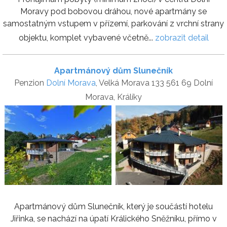
Moravy pod bobovou dráhou, nové apartmány se
samostatným vstupem v přízemí, parkování z vrchní strany
objektu, komplet vybavené včetně...
zobrazit detail
Apartmánový dům Slunečník
Penzion
Dolní Morava
, Velká Morava 133 561 69 Dolní
Morava, Králíky
Apartmánový dům Slunečník, který je součástí hotelu
Jiřinka, se nachází na úpatí Králického Sněžníku, přímo v