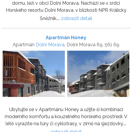
domu, leží v obci Dolní Morava. Nachází se v srdci
Horského resortu Dolní Morava, v blízkosti NPR Králický
Sněžník....
zobrazit detail
Apartmán Honey
Apartmán
Dolní Morava
, Dolní Morava 69, 561 69
Ubytujte se v Apartmánu Honey a užijte si kombinaci
moderního komfortu a kouzelného horského prostředí. V
létě vyrazíte na túry či cyklotrasy, v zimě na sjezdovky....
zobrazit detail