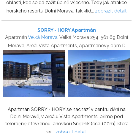
oblasti, kde se dá zažít úplně všechno. Tedy jak atrakce
horského resortu Dolní Morava, tak klid...
zobrazit detail
SORRY - HORY Apartmán
Apartmán
Velká Morava
, Velká Morava 254, 561 69 Dolní
Morava, Areál Vista Apartments, Apartmánový dům D
Apartmán SORRY - HORY se nachází v centru dění na
Dolní Moravě, v areálu Vista Apartments, přímo pod
celoročně otevřenou lanovkou Sněžník (cca 100m), která
se...
zobrazit detail