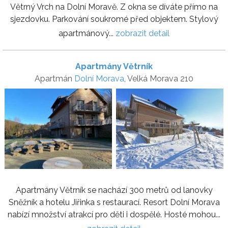
Větrný Vrch na Dolní Moravě. Z okna se díváte přímo na
sjezdovku. Parkování soukromé před objektem. Stylový
apartmánový...
zobrazit detail
Apartmány Větrník
Apartmán
Dolní Morava
, Velká Morava 210
Apartmány Větrník se nachází 300 metrů od lanovky
Sněžník a hotelu Jiřinka s restaurací. Resort Dolní Morava
nabízí množství atrakcí pro děti i dospělé. Hosté mohou...