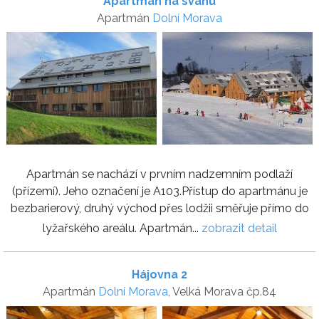
Apartmán na svahu
Apartmán
Dolní Morava
Apartmán se nachází v prvním nadzemním podlaží
(přízemí). Jeho označení je A103.Přístup do apartmánu je
bezbarierový, druhý východ přes lodžii směřuje přímo do
lyžařského areálu. Apartmán...
zobrazit detail
Hájovna 2
Apartmán
Dolní Morava
, Velká Morava čp.84