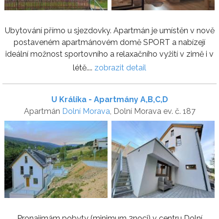
Ubytování přímo u sjezdovky. Apartmán je umístěn v nově
postaveném apartmánovém domě SPORT a nabízejí
ideální možnost sportovního a relaxačního vyžití v zimě i v
létě....
zobrazit detail
U Králíka - Apartmány A,B,C,D
Apartmán
Dolní Morava
, Dolní Morava ev. č. 187
Pronajímám pobyty (minimum 2noci) v centru Dolní