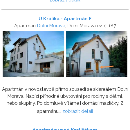
U Králíka - Apartmán E
Apartmán
Dolní Morava
, Dolní Morava ev. č. 187
Apartmán v novostavbě přímo sousedí se skiareálem Dolní
Morava. Nabízí příhodné ubytování pro rodiny s dětmi,
nebo skupiny. Po domluvě vítáme i domácí mazlíčky. Z
aparmánu...
zobrazit detail