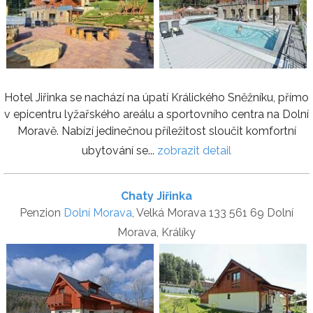
Hotel Jiřinka se nachází na úpatí Králického Sněžníku, přímo
v epicentru lyžařského areálu a sportovního centra na Dolní
Moravě. Nabízí jedinečnou příležitost sloučit komfortní
ubytování se...
zobrazit detail
Chaty Jiřinka
Penzion
Dolní Morava
, Velká Morava 133 561 69 Dolní
Morava, Králíky