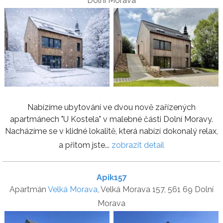
Dolní Morava
Nabízíme ubytování ve dvou nově zařízených
apartmánech "U Kostela" v malebné části Dolní Moravy.
Nacházíme se v klidné lokalitě, která nabízí dokonalý relax,
a přitom jste...
zobrazit detail
Apik157
Apartmán
Velká Morava
, Velká Morava 157, 561 69 Dolní
Morava