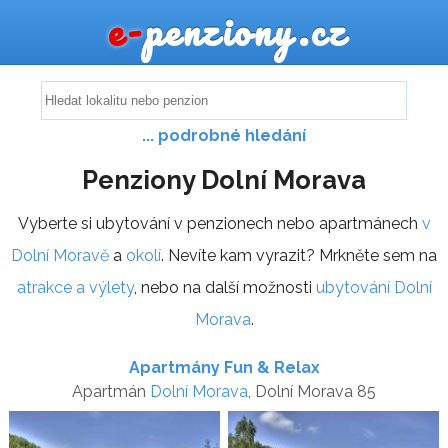
e-
penziony.cz
... podrobné hledání
Penziony Dolní Morava
Vyberte si ubytování v penzionech nebo apartmánech
v
Dolní Moravě
a
okolí
. Nevíte kam vyrazit? Mrkněte sem na
atrakce a výlety
, nebo na další možnosti
ubytování Dolní
Morava
.
Apartmány Fun & Relax
Apartmán
Dolní Morava
, Dolní Morava 85