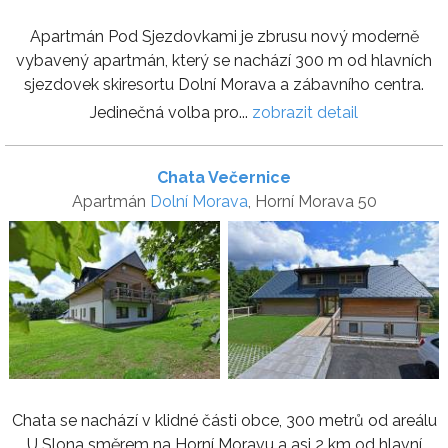
Apartmán Pod Sjezdovkami je zbrusu nový moderně
vybavený apartmán, který se nachází 300 m od hlavních
sjezdovek skiresortu Dolní Morava a zábavního centra.
Jedinečná volba pro...
zobrazit detail
Chata Večernice
Apartmán
Dolní Morava
, Horní Morava 50
Chata se nachází v klidné části obce, 300 metrů od areálu
U Slona směrem na Horní Moravu a asi 2 km od hlavní