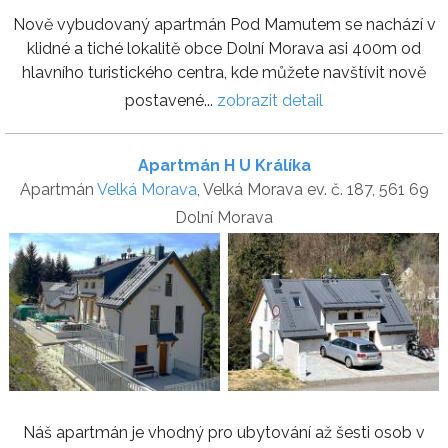
Nově vybudovaný apartmán Pod Mamutem se nachází v
klidné a tiché lokalitě obce Dolní Morava asi 400m od
hlavního turistického centra, kde můžete navštívit nově
postavené...
zobrazit detail
Apartmán H U Králíka
Apartmán
Velká Morava
, Velká Morava ev. č. 187, 561 69
Dolní Morava
Náš apartmán je vhodný pro ubytování až šesti osob v