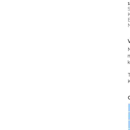
S
K
E
N
N
m
k
T
K