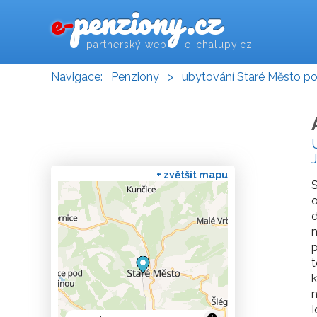
penziony.cz
e-
partnerský web e-chalupy.cz
Navigace:
Penziony
>
ubytování Staré Město p
+ zvětšit mapu
S
o
d
m
p
t
k
n
I