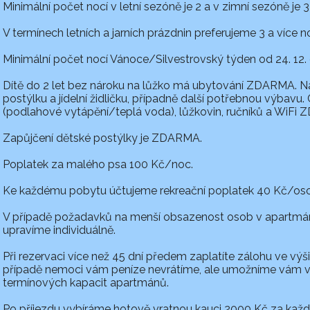
Minimální počet nocí v letní sezóně je 2 a v zimní sezóně je 3
V termínech letních a jarních prázdnin preferujeme 3 a více no
Minimální počet nocí Vánoce/Silvestrovský týden od 24. 12. do
Dítě do 2 let bez nároku na lůžko má ubytování ZDARMA. 
postýlku a jídelní židličku, případně další potřebnou výbavu
(podlahové vytápění/teplá voda), lůžkovin, ručníků a WiFi
Zapůjčení dětské postýlky je ZDARMA.
Poplatek za malého psa 100 Kč/noc.
Ke každému pobytu účtujeme rekreační poplatek 40 Kč/os
V případě požadavků na menší obsazenost osob v apartmán
upravíme individuálně.
Při rezervaci více než 45 dní předem zaplatíte zálohu ve výši
případě nemoci vám peníze nevrátíme, ale umožníme vám vy
termínových kapacit apartmánů.
Po příjezdu vybíráme hotově vratnou kauci 2000 Kč za kaž