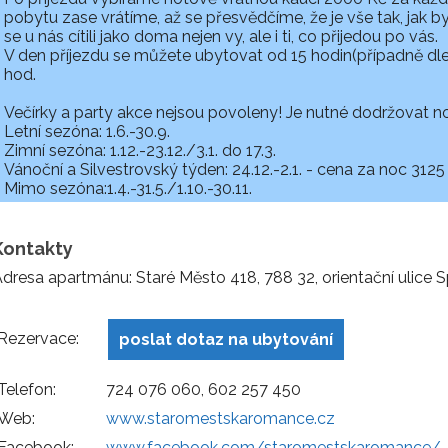
pobytu zase vrátíme, až se přesvědčíme, že je vše tak, jak b
se u nás cítili jako doma nejen vy, ale i ti, co přijedou po vás.
V den příjezdu se můžete ubytovat od 15 hodin(případně dl
hod.
Večírky a party akce nejsou povoleny! Je nutné dodržovat noč
Letní sezóna: 1.6.-30.9.
Zimní sezóna: 1.12.-23.12./3.1. do 17.3.
Vánoční a Silvestrovský týden: 24.12.-2.1. - cena za noc 3125
Mimo sezóna:1.4.-31.5./1.10.-30.11.
Kontakty
dresa apartmánu: Staré Město 418, 788 32, orientační ulice 
Rezervace:
poslat dotaz na ubytování
Telefon:
724 076 060, 602 257 450
Web:
www.staromestskaromance.cz
Facebook:
www.facebook.com/staromestskaromance/