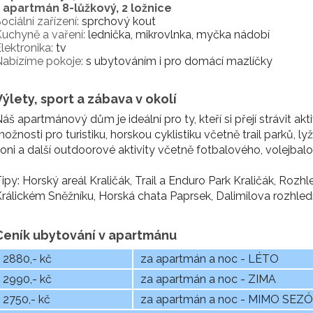
1 apartmán 8-lůžkový, 2 ložnice
ociální zařízení:
sprchový kout
uchyně a vaření:
lednička, mikrovlnka, myčka nádobí
lektronika:
tv
abízíme pokoje:
s ubytováním i pro domácí mazlíčky
Výlety, sport a zábava v okolí
áš apartmánový dům je ideální pro ty, kteří si přejí strávit a
ožnosti pro turistiku, horskou cyklistiku včetně trail parků, ly
oni a další outdoorové aktivity včetně fotbalového, volejbal
ipy: Horský areál Kraličák, Trail a Enduro Park Kraličák, Ro
rálickém Sněžníku, Horská chata Paprsek, Dalimilova rozhledna
Ceník ubytování v apartmánu
2880,- kč
za apartmán a noc - LÉTO
2990,- kč
za apartmán a noc - ZIMA
2750,- kč
za apartmán a noc - MIMO SEZ