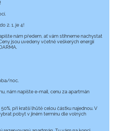
!
cí.
 2. 1. je 4!
Napište nám předem, ať vám stihneme nachystat
. Ceny jsou uvedeny včetně veškerých energií
 ZDARMA.
oba/noc.
u, nám napište e-mail, cenu za apartmán
 50%, při kratší lhůtě celou částku najednou. V
brat pobyt v jiném termínu dle volných
dý rezervovaný apartmán. Tu vám na konci