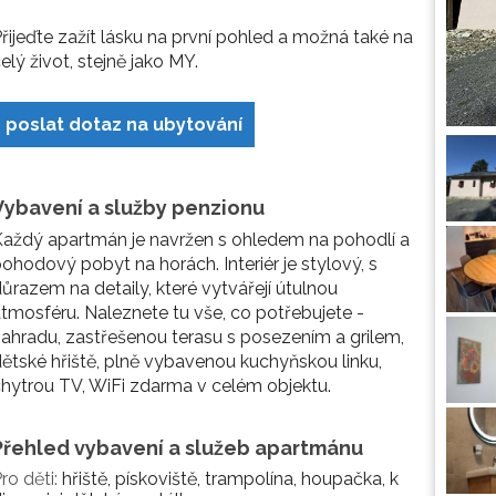
řijeďte zažít lásku na první pohled a možná také na
elý život, stejně jako MY.
poslat dotaz na ubytování
Vybavení a služby penzionu
aždý apartmán je navržen s ohledem na pohodlí a
ohodový pobyt na horách. Interiér je stylový, s
ůrazem na detaily, které vytvářejí útulnou
tmosféru. Naleznete tu vše, co potřebujete -
ahradu, zastřešenou terasu s posezením a grilem,
ětské hřiště, plně vybavenou kuchyňskou linku,
hytrou TV, WiFi zdarma v celém objektu.
Přehled vybavení a služeb apartmánu
ro děti:
hřiště, pískoviště, trampolína, houpačka, k