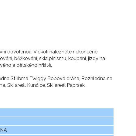
ktivní dovolenou. V okolí naleznete nekonečné
žování, běžkování, skialpinismu, koupání, jízdy na
ového a dětského hřiště.
zhledna Stříbrná Twiggy Bobová dráha, Rozhledna na
, Ski areál Kunčice, Ski areál Paprsek.
ÓNA