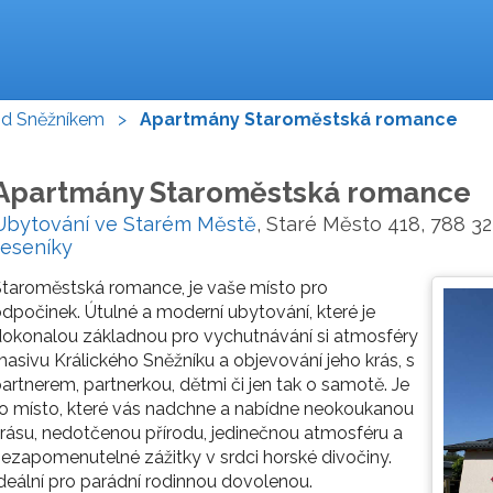
od Sněžníkem
>
Apartmány Staroměstská romance
Apartmány Staroměstská romance
Ubytování ve Starém Městě
, Staré Město 418, 788 32
Jeseníky
taroměstská romance, je vaše místo pro
dpočinek. Útulné a moderní ubytování, které je
okonalou základnou pro vychutnávání si atmosféry
asivu Králického Sněžníku a objevování jeho krás, s
artnerem, partnerkou, dětmi či jen tak o samotě. Je
o místo, které vás nadchne a nabídne neokoukanou
rásu, nedotčenou přírodu, jedinečnou atmosféru a
ezapomenutelné zážitky v srdci horské divočiny.
deální pro parádní rodinnou dovolenou.