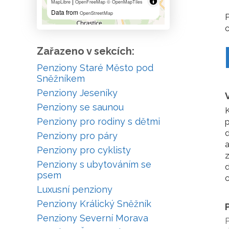
|
MapLibre
OpenFreeMap
© OpenMapTiles
Data from
OpenStreetMap
P
c
Zařazeno v sekcích:
Penziony Staré Město pod
Sněžníkem
Penziony Jeseníky
Penziony se saunou
K
Penziony pro rodiny s dětmi
p
d
Penziony pro páry
a
Penziony pro cyklisty
z
Penziony s ubytováním se
d
psem
c
Luxusní penziony
Penziony Králický Sněžník
Penziony Severní Morava
P