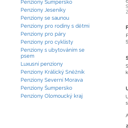
d
Penziony Šumpersko
S
Penziony Jeseníky
Penziony se saunou
Penziony pro rodiny s dětmi
Penziony pro páry
P
Penziony pro cyklisty
S
Penziony s ubytováním se
psem
Luxusní penziony
S
Penziony Králický Sněžník
k
Penziony Severní Morava
Penziony Šumpersko
Penziony Olomoucký kraj
U
s
A