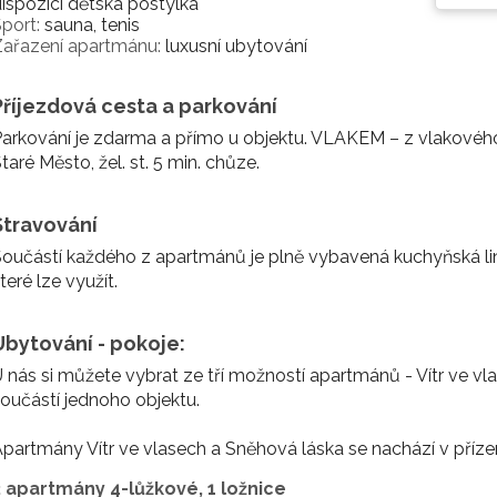
ispozici dětská postýlka
port:
sauna, tenis
Zařazení apartmánu:
luxusní ubytování
Příjezdová cesta a parkování
arkování je zdarma a přímo u objektu. VLAKEM – z vlakové
taré Město, žel. st. 5 min. chůze.
Stravování
oučástí každého z apartmánů je plně vybavená kuchyňská link
teré lze využít.
Ubytování - pokoje:
 nás si můžete vybrat ze tří možností apartmánů - Vítr ve vla
oučástí jednoho objektu.
partmány Vítr ve vlasech a Sněhová láska se nachází v přízem
2 apartmány 4-lůžkové, 1 ložnice