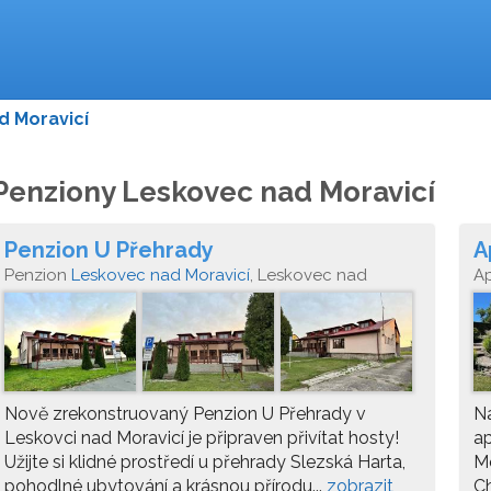
d Moravicí
Penziony Leskovec nad Moravicí
Penzion U Přehrady
A
Penzion
Leskovec nad Moravicí
, Leskovec nad
A
Moravicí 329, 793 68
Mo
Nově zrekonstruovaný Penzion U Přehrady v
N
Leskovci nad Moravicí je připraven přivítat hosty!
a
Užijte si klidné prostředí u přehrady Slezská Harta,
Mo
pohodlné ubytování a krásnou přírodu...
zobrazit
Ch