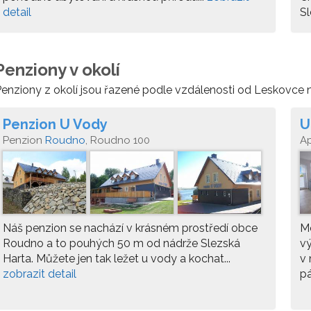
detail
Sl
Penziony v okolí
enziony z okolí jsou řazené podle vzdálenosti od Leskovce n
Penzion U Vody
U
Penzion
Roudno
, Roudno 100
A
Náš penzion se nachází v krásném prostředí obce
Mo
Roudno a to pouhých 50 m od nádrže Slezská
vý
Harta. Můžete jen tak ležet u vody a kochat...
v 
zobrazit detail
pá