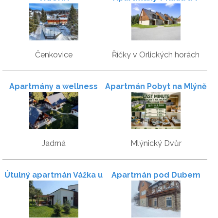
Pohodě
Čenkovice
Říčky v Orlických horách
Apartmány a wellness
Apartmán Pobyt na Mlýně
Pod Strání
Jadrná
Mlýnický Dvůr
Útulný apartmán Vážka u
Apartmán pod Dubem
Pastvinské přehrady