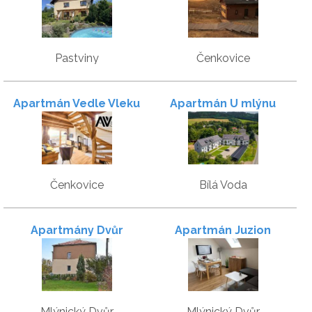
nekonečným výhledem
Pastviny
Čenkovice
Apartmán Vedle Vleku
Apartmán U mlýnu
Čenkovice
Bílá Voda
Apartmány Dvůr
Apartmán Juzion
Mlýnický Dvůr
Mlýnický Dvůr