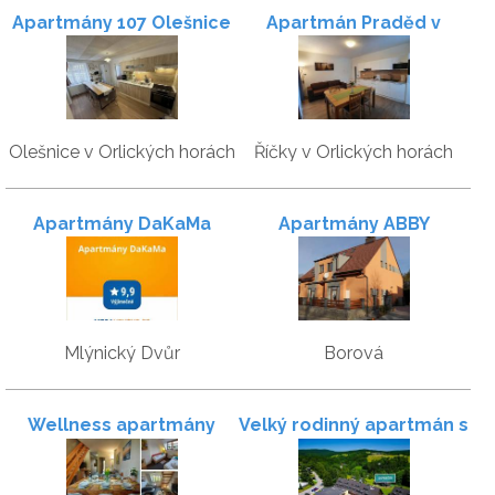
Apartmány 107 Olešnice
Apartmán Praděd v
3
Říčkách
Olešnice v Orlických horách
Říčky v Orlických horách
Apartmány DaKaMa
Apartmány ABBY
Mlýnický Dvůr
Borová
Wellness apartmány
Velký rodinný apartmán s
Říčky
garáží - Skiapartma