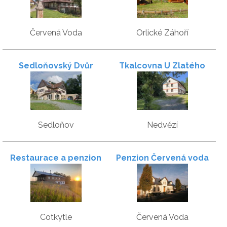
Červená Voda
Orlické Záhoří
Sedloňovský Dvůr
Tkalcovna U Zlatého
potoka
Sedloňov
Nedvězí
Restaurace a penzion
Penzion Červená voda
Gansberg
Cotkytle
Červená Voda