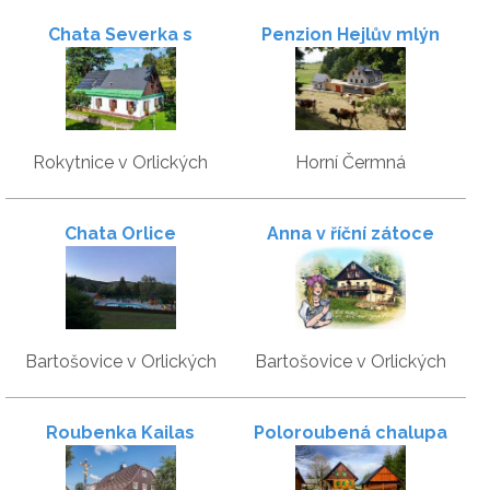
Chata Severka s
Penzion Hejlův mlýn
Wellness
Rokytnice v Orlických
Horní Čermná
horách
Chata Orlice
Anna v říční zátoce
Bartošovice v Orlických
Bartošovice v Orlických
horách
horách
Roubenka Kailas
Poloroubená chalupa