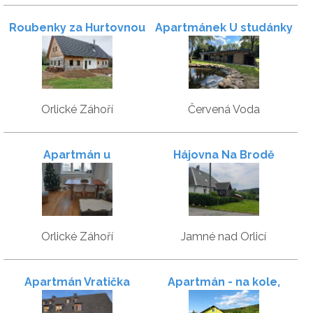
Roubenky za Hurtovnou
Apartmánek U studánky
Orlické Záhoří
Červená Voda
Apartmán u
Hájovna Na Brodě
Kunštátského mlýna
Orlické Záhoří
Jamné nad Orlicí
Apartmán Vratička
Apartmán - na kole,
pěšky, na lyžích