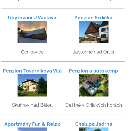
horách
horách
Ubytování U Václava
Penzion Srdíčko
Čenkovice
Jablonné nad Orlicí
Penzion Továrníkova Vila
Penzion a autokemp
Zákoutí
Skuhrov nad Bělou
Deštné v Orlických horách
Apartmány Fun & Relax
Chalupa Jadrná