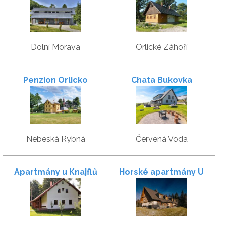
Dolní Morava
Orlické Záhoří
Penzion Orlicko
Chata Bukovka
Nebeská Rybná
Červená Voda
Apartmány u Knajflů
Horské apartmány U
Lesa