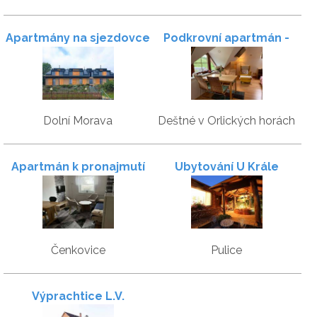
Apartmány na sjezdovce
Podkrovní apartmán -
přímo u sjezdovky
Dolní Morava
Deštné v Orlických horách
Apartmán k pronajmutí
Ubytování U Krále
Čenkovice
Pulice
Výprachtice L.V.