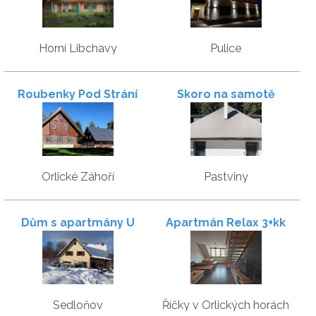
Horní Libchavy
Pulice
Roubenky Pod Strání
Skoro na samotě
Orlické Záhoří
Pastviny
Dům s apartmány U
Apartmán Relax 3+kk
Kožešníků
Sedloňov
Říčky v Orlických horách