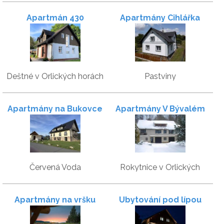
Apartmán 430
Apartmány Cihlářka
Deštné v Orlických horách
Pastviny
Apartmány na Bukovce
Apartmány V Bývalém
mlýně
Červená Voda
Rokytnice v Orlických
horách
Apartmány na vršku
Ubytování pod lípou