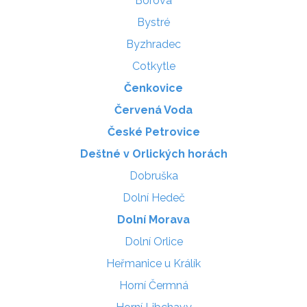
Borová
Bystré
Byzhradec
Cotkytle
Čenkovice
Červená Voda
České Petrovice
Deštné v Orlických horách
Dobruška
Dolní Hedeč
Dolní Morava
Dolní Orlice
Heřmanice u Králík
Horní Čermná