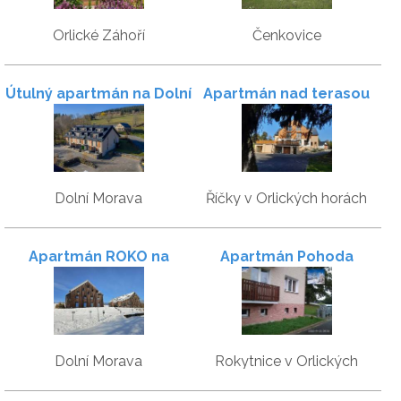
Orlické Záhoří
Čenkovice
Útulný apartmán na Dolní
Apartmán nad terasou
Moravě
Dolní Morava
Říčky v Orlických horách
Apartmán ROKO na
Apartmán Pohoda
sjezdovce
Dolní Morava
Rokytnice v Orlických
horách