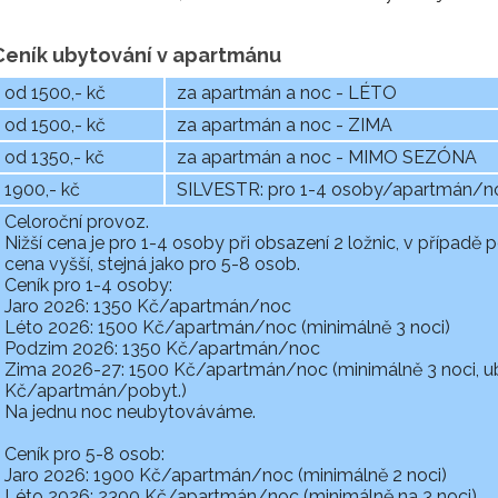
Ceník ubytování v apartmánu
od 1500,- kč
za apartmán a noc - LÉTO
od 1500,- kč
za apartmán a noc - ZIMA
od 1350,- kč
za apartmán a noc - MIMO SEZÓNA
1900,- kč
SILVESTR: pro 1-4 osoby/apartmán/noc 
Celoroční provoz.
Nižší cena je pro 1-4 osoby při obsazení 2 ložnic, v případě 
cena vyšší, stejná jako pro 5-8 osob.
Ceník pro 1-4 osoby:
Jaro 2026: 1350 Kč/apartmán/noc
Léto 2026: 1500 Kč/apartmán/noc (minimálně 3 noci)
Podzim 2026: 1350 Kč/apartmán/noc
Zima 2026-27: 1500 Kč/apartmán/noc (minimálně 3 noci, uby
Kč/apartmán/pobyt.)
Na jednu noc neubytováváme.
Ceník pro 5-8 osob:
Jaro 2026: 1900 Kč/apartmán/noc (minimálně 2 noci)
Léto 2026: 2300 Kč/apartmán/noc (minimálně na 3 noci)