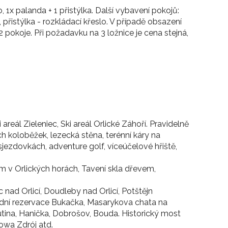
 1x palanda + 1 přistýlka. Další vybavení pokojů:
 přistýlka - rozkládací křeslo. V případě obsazení
 pokoje. Při požadavku na 3 ložnice je cena stejná,
areál Zieleniec, Ski areál Orlické Záhoří. Pravidelně
h koloběžek, lezecká stěna, terénní káry na
sjezdovkách, adventure golf, víceúčelové hřiště,
m v Orlických horách, Tavení skla dřevem,
ad Orlicí, Doudleby nad Orlicí, Potštějn
írodní rezervace Bukačka, Masarykova chata na
kutina, Hanička, Dobrošov, Bouda. Historický most
owa Zdrój atd.