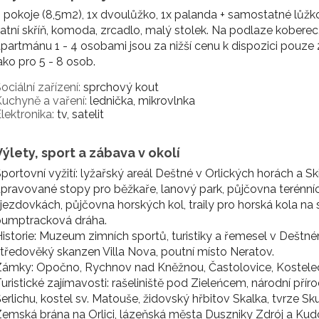
 pokoje (8,5m2), 1x dvoulůžko, 1x palanda + samostatné lůžko,
atní skříň, komoda, zrcadlo, malý stolek. Na podlaze koberec,
partmánu 1 - 4 osobami jsou za nižší cenu k dispozici pouze 2
ako pro 5 - 8 osob.
ociální zařízení:
sprchový kout
uchyně a vaření:
lednička, mikrovlnka
lektronika:
tv, satelit
Výlety, sport a zábava v okolí
portovní vyžití: lyžařský areál Deštné v Orlických horách a Ski 
pravované stopy pro běžkaře, lanový park, půjčovna terénníc
jezdovkách, půjčovna horských kol, traily pro horská kola na 
pumptracková dráha.
istorie: Muzeum zimních sportů, turistiky a řemesel v Deštné
tředověký skanzen Villa Nova, poutní místo Neratov.
ámky: Opočno, Rychnov nad Kněžnou, Častolovice, Kostelec n
uristické zajímavosti: rašeliniště pod Zieleńcem, národní př
erlichu, kostel sv. Matouše, židovský hřbitov Skalka, tvrze S
emská brána na Orlici, lázeňská města Duszniky Zdrój a Kud