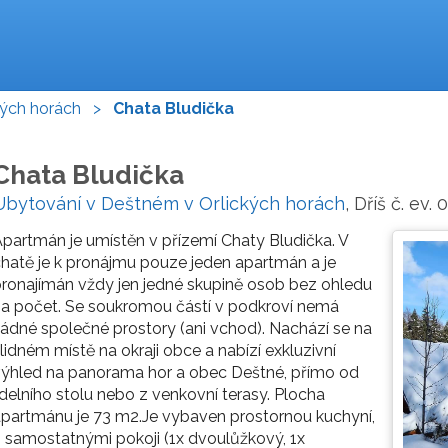
kých horách
>
Chata Bludička
Chata Bludička
Ubytování v Deštném v Orlických horách
, Dříš č. ev
partmán je umístěn v přízemí Chaty Bludička. V
hatě je k pronájmu pouze jeden apartmán a je
ronajímán vždy jen jedné skupině osob bez ohledu
a počet. Se soukromou částí v podkroví nemá
ádné společné prostory (ani vchod). Nachází se na
lidném místě na okraji obce a nabízí exkluzivní
ýhled na panorama hor a obec Deštné, přímo od
ídelního stolu nebo z venkovní terasy. Plocha
partmánu je 73 m2.Je vybaven prostornou kuchyní,
 samostatnými pokoji (1x dvoulůžkový, 1x