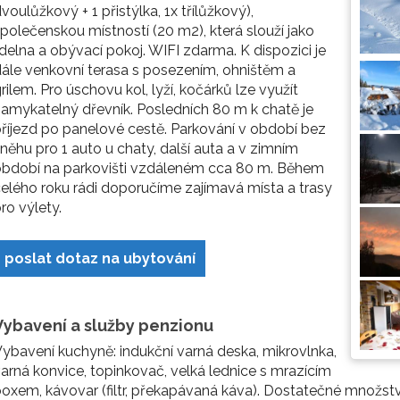
voulůžkový + 1 přistýlka, 1x třílůžkový),
polečenskou místností (20 m2), která slouží jako
ídelna a obývací pokoj. WIFI zdarma. K dispozici je
ále venkovní terasa s posezením, ohništěm a
rilem. Pro úschovu kol, lyží, kočárků lze využít
amykatelný dřevník. Posledních 80 m k chatě je
říjezd po panelové cestě. Parkování v období bez
něhu pro 1 auto u chaty, další auta a v zimním
období na parkovišti vzdáleném cca 80 m. Během
elého roku rádi doporučíme zajímavá místa a trasy
ro výlety.
poslat dotaz na ubytování
Vybavení a služby penzionu
ybavení kuchyně: indukční varná deska, mikrovlnka,
arná konvice, topinkovač, velká lednice s mrazícím
oxem, kávovar (filtr, překapávaná káva). Dostatečné množstv