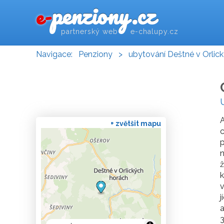
penziony.cz
e-
partnerský web e-chalupy.cz
Navigace:
Penziony
>
ubytování Deštné v Orlic
A
+ zvětšit mapu
c
p
n
ž
k
v
j
a
3