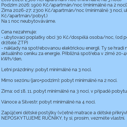
Podzim 2026: 1900 Kč/apartmán/noc (minimálně na 2 noci
Zima 2026-27: 2300 Kč/apartmán/noc (minimálně 3 noci, uby
Kč/apartmán/pobyt.)
Na 1 noc neubytováváme.
Cena nezahrnuje:
- ubytovací poplatky obci 30 Kč/dospělá osoba/noc, (od po
držitelé ZTP)
- náklady na spotřebovanou elektrickou energii. Ty se hradí
aktuálního ceníku za energie. Přibližná spotřeba v zimě 20
kWh/den.
Letní prázdniny: pobyt minimálně na 3 noci.
Mimo sezónu (jaro+podzim): pobyt minimálně na 2 noci.
Zima: od 18. 11. pobyt minimálně na 3 noci, v případě pobyt
Vánoce a Silvestr: pobyt minimálně na 4 noci.
Zapůjčení dětské postýlky (včetně matrace a dětské přikrýv
NEPOSKYTUJEME RUČNÍKY, ty si, prosím, vezměte vlastní.