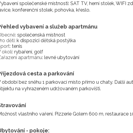
ybavení společenské místnosti: SAT TV, herní stolek, WIFI zd
avice, konferenční stolek, pohovka, křeslo.
Přehled vybavení a služeb apartmánu
Obecně:
společenská místnost
ro děti:
k dispozici dětská postýlka
port:
tenis
 okolí:
rybaření, golf
Zařazení apartmánu:
levné ubytování
Příjezdová cesta a parkování
 období bez sněhu 1 parkovací místo přímo u chaty. Další a
bjektu na vyhrazeném udržovaném parkovišti.
Stravování
ožnost vlastního vaření. Pizzerie Golem 600 m, restaurace 
Ubytování - pokoje: