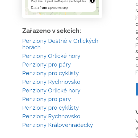
|
MapLibre
OpenFreeMap
© OpenMapTiles
d
Data from
OpenStreetMap
s
j
d
Zařazeno v sekcích:
g
z
Penziony Deštné v Orlických
p
horách
s
Penziony Orlické hory
Penziony pro páry
c
p
Penziony pro cyklisty
Penziony Rychnovsko
Penziony Orlické hory
Penziony pro páry
Penziony pro cyklisty
Penziony Rychnovsko
V
Penziony Královéhradecký
v
b