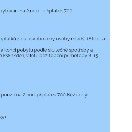
)
tování na 2 noci - příplatek 700
platků jsou osvobozeny osoby mladší 18ti let a
 na konci pobytu podle skutečné spotřeby a
-40 kWh/den, v létě bez topení přímotopy 8-15
u pouze na 2 noci příplatek 700 Kč/pobyt.
ky)