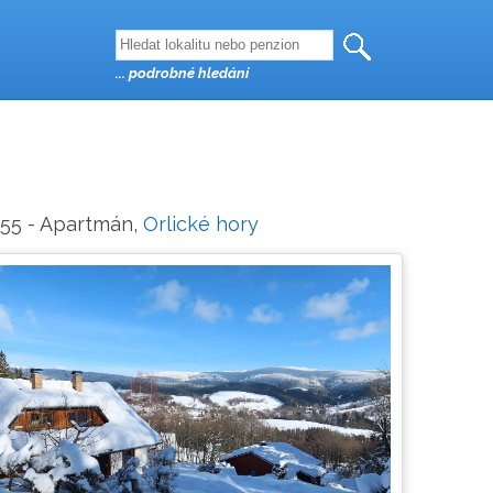
... podrobné hledání
. 055 - Apartmán,
Orlické hory