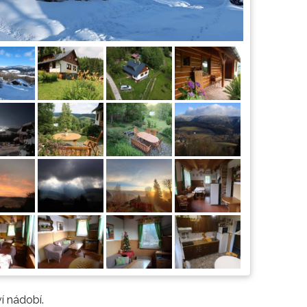
í nádobí.