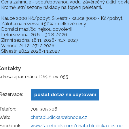
Cena zahrnuje - spotřebovanou vodu, závěrečný úklid, povleč
Kromě letní sezóny náklady na topení peletami.
Kauce 2000 Kč/pobyt, Silvestr - kauce 3000,- Kč/pobyt.
Záloha na rezervaci 50% z celkové ceny.
Domácí mazlíčci nejsou dovoleni!
Letní sezóna: 26.6. - 30.8. 2026
Zimní sezóna: 18.11. 2026- 31.3. 2027
Vánoce: 21.12.-27.12.2026
Silvestr: 28.12.2026-1.1.2027
Kontakty
dresa apartmánu: Dříš č. ev. 055
Rezervace:
poslat dotaz na ubytování
Telefon:
705 305 306
Web:
chatabludicka.webnode.cz
Facebook:
www.facebook.com/chata.bludicka.destne