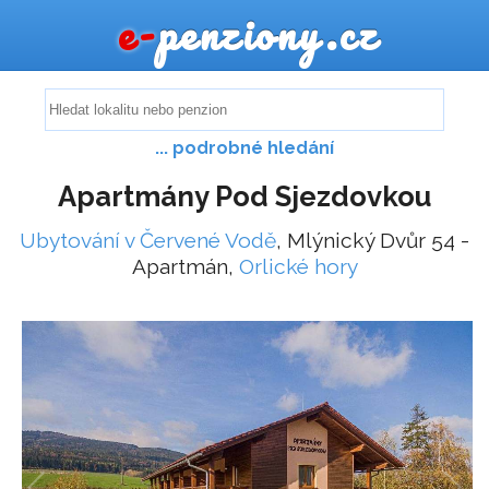
e-
penziony.cz
... podrobné hledání
Apartmány Pod Sjezdovkou
Ubytování v Červené Vodě
, Mlýnický Dvůr 54 -
Apartmán,
Orlické hory