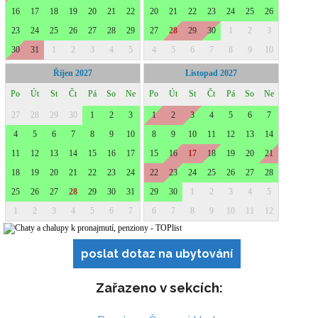
poslat dotaz na ubytování
Zařazeno v sekcích: