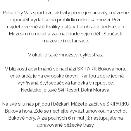
Pokud by Vás sportovní aktivity přece jen unavily, můžeme
doporučit vydat se na prohlídku několika muzeí. První
najdete ve městě Králíky, další v Letohradě. Jedná se o
Muzeum řemesel a zajímat bude nejen děti. Součástí
muzea je i restaurace.
V okolí je také množství cyklostras.
V blízkosti apartmánů se nachází SKIPARK Buková hora.
Tento areál je na evropské úrovni. Raritou zde je jediná
vyhřívaná čtyřsedačová lanovka v republice.
Nedaleko je také Ski Resort Dolní Morava.
Na své si u nás přijdou i běžkaři. Můžete začít ve SKIPARKU
Buková hora. Zde se nechejte vyvézt lanovkou na vrchol
Bukové hory. A za pouhých 6 minut již nastupujete na
upravované běžecké trasy.