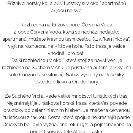
Příznivci horský kol a pěší turistiky si v okolí apartmánů
přijdou na své.
Rozhledna na Křížové hoře, Červená Voda:
Z obce Červená Voda, která se nachází nedaleko
apartmánů, můžete krásnou lesní cestou (tzv. "kamínková")
vyjít na rozhlednu na Křížové hoře. Tato trasa je velice
vhodná i pro děti.
Další rozhlednou v okolí, která stojí za navštívení, je
rozhledna na Suchém Vrchu. Je přístupná autem, pěšky i na
kole (možno také silniční). Nabízí výhledy na Jeseníky,
Ústeckoorlicko a Orlické hory.
Ze Suchého Vrchu vede veliké množství turistických tras.
Nejznámější je Jiráskova horská trasa, která Vás povede
prakticky po celém hlavním hřebeni. Je značena červenou
turistickou značkou. Cesta, která spojuje nejkrásnější partie
Orlických hor, byla vyznačena roku 1921 a pojmenována na
počest spisovatele Aloise Jiráska.