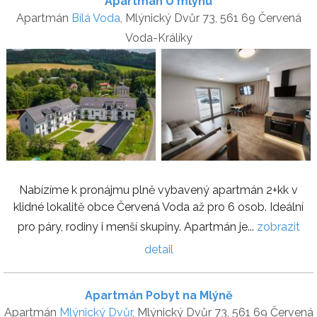
Apartmán U mlýnu
Apartmán
Bílá Voda
, Mlýnický Dvůr 73, 561 69 Červená
Voda-Králíky
Nabízíme k pronájmu plně vybavený apartmán 2+kk v
klidné lokalitě obce Červená Voda až pro 6 osob. Ideální
pro páry, rodiny i menší skupiny. Apartmán je...
zobrazit
detail
Apartmán Pobyt na Mlýně
Apartmán
Mlýnický Dvůr
, Mlýnický Dvůr 73, 561 69 Červená