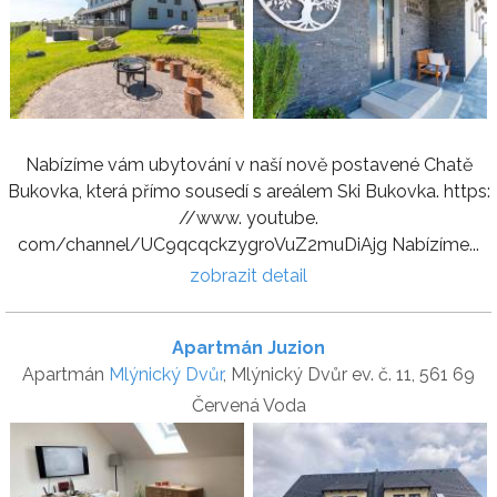
Nabízíme vám ubytování v naší nově postavené Chatě
Bukovka, která přímo sousedí s areálem Ski Bukovka. https:
//www. youtube.
com/channel/UC9qcqckzygroVuZ2muDiAjg Nabízíme...
zobrazit detail
Apartmán Juzion
Apartmán
Mlýnický Dvůr
, Mlýnický Dvůr ev. č. 11, 561 69
Červená Voda