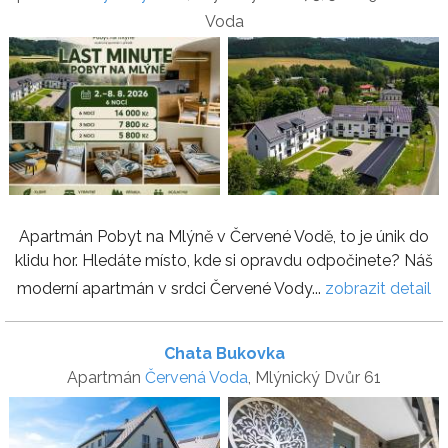
Voda
Apartmán Pobyt na Mlýně v Červené Vodě, to je únik do
klidu hor. Hledáte místo, kde si opravdu odpočinete? Náš
moderní apartmán v srdci Červené Vody...
zobrazit detail
Chata Bukovka
Apartmán
Červená Voda
, Mlýnický Dvůr 61