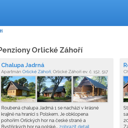
ří
Penziony Orlické Záhoří
Chalupa Jadrná
R
Apartmán
Orlické Záhoří
, Orlické Záhoří ev. č. 152, 517
C
64
Roubená chalupa Jadrná 1 se nachází v krásné
S
krajině na hranici s Polskem. Je obklopena
s
pohořím Orlických hor na české straně a
20
Bystřických hor na polské...
zobrazit detail
Zá