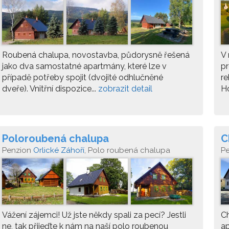
6
Roubená chalupa, novostavba, půdorysně řešená
V 
jako dva samostatné apartmány, které lze v
pr
případě potřeby spojit (dvojité odhlučněné
r
dveře). Vnitřní dispozice...
zobrazit detail
Ho
Poloroubená chalupa
C
Penzion
Orlické Záhoří
, Polo roubená chalupa
P
Kateřina, Jadrná 80, Orlické Záhoří 51764
Vážení zájemci! Už jste někdy spali za pecí? Jestli
Ch
ne, tak přijeďte k nám na naší polo roubenou
ap