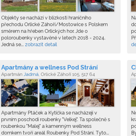
Objekty se nachází v blízkosti hraničního
N
přechodu Orlické Záhoří/Mostowice s Polskem
do
směrem na hřeben Orlických hor. Jde o
po
poloroubenky vystavěné v letech 2018 - 2024.
Př
Jedná se...
zobrazit detail
de
Apartmány a wellness Pod Strání
C
Apartmán
Jadrná
, Orlické Záhoří 105, 517 64
A
Apartmány Ptáček a Kytička se nacházejí v
No
prvním poschodí roubenky "Velkej". Ta společně s
kr
roubenkou "Malej" a kamenným wellness
po
domkem tvoří areál Roubenky Pod Strání. Tyto...
By