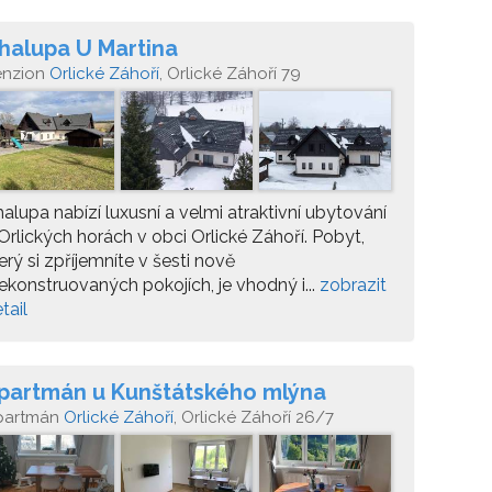
halupa U Martina
enzion
Orlické Záhoří
, Orlické Záhoří 79
alupa nabízí luxusní a velmi atraktivní ubytování
Orlických horách v obci Orlické Záhoří. Pobyt,
erý si zpříjemníte v šesti nově
ekonstruovaných pokojích, je vhodný i...
zobrazit
tail
partmán u Kunštátského mlýna
partmán
Orlické Záhoří
, Orlické Záhoří 26/7