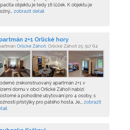
pacita objektu je tedy 16 lůžek. K objektu je
žný...
zobrazit detail
partmán 2+1 Orlické hory
partmán
Orlické Záhoří
, Orlické Záhoří 25, 517 64
oderně zrekonstruovaný apartmán 2+1 v
ízemí domu v obci Orlické Záhoří nabízí
ostorné a pohodlné ubytování pro 4 osoby, s
žností přistýlky pro pátého hosta. Je...
zobrazit
tail