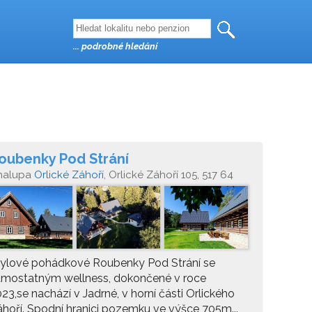
... podrobné hledání
oubenky Pod Strání
halupa
Orlické Záhoří
, Orlické Záhoří 105, 517 64
tylové pohádkové Roubenky Pod Strání se
amostatným wellness, dokončené v roce
23,se nachází v Jadrné, v horní části Orlického
hoří. Spodní hranici pozemku ve výšce 705m...