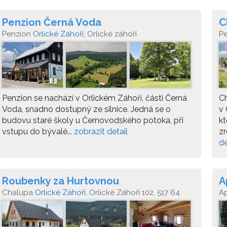
Penzion Černá Voda
C
Penzion
Orlické Záhoří
, Orlické záhoří
P
Penzion se nachází v Orlickém Záhoří, části Černá
Ch
Voda, snadno dostupný ze silnice. Jedná se o
v 
budovu staré školy u Černovodského potoka, při
kt
vstupu do bývalé...
zobrazit detail
zr
de
Roubenky za Hurtovnou
A
Chalupa
Orlické Záhoří
, Orlické Záhoří 102, 517 64
A