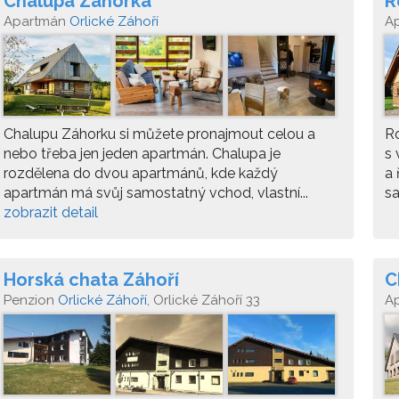
Chalupa Záhorka
R
Apartmán
Orlické Záhoří
A
Chalupu Záhorku si můžete pronajmout celou a
Ro
nebo třeba jen jeden apartmán. Chalupa je
s 
rozdělena do dvou apartmánů, kde každý
a 
apartmán má svůj samostatný vchod, vlastní...
s
zobrazit detail
Horská chata Záhoří
C
Penzion
Orlické Záhoří
, Orlické Záhoří 33
A
Or