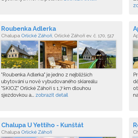
zo
Roubenka Adlerka
A
Chalupa
Orlické Záhoří
, Orlické Záhoří ev. č. 170, 517
A
64
"Roubenka Adlerka" je jedno z nejbližších
Pr
ubytování u nově vybudovaného skiareálu
dě
"SKIOZ" Orlické Záhoří s 1,7 km dlouhou
ot
sjezdovkou a...
zobrazit detail
na
Chalupa U Yettiho - Kunštát
R
Chalupa
Orlické Záhoří
C