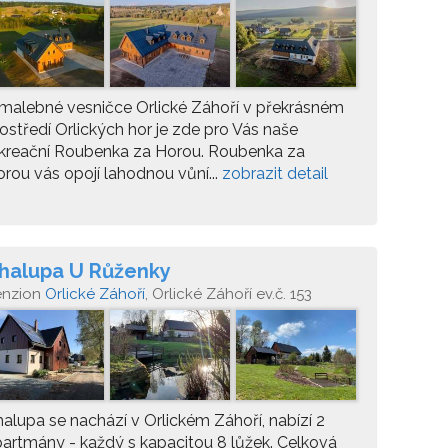
4
malebné vesničce Orlické Záhoří v překrásném
ostředí Orlických hor je zde pro Vás naše
ekreační Roubenka za Horou. Roubenka za
rou vás opojí lahodnou vůní...
zobrazit detail
halupa U Růženky
enzion
Orlické Záhoří
, Orlické Záhoří ev.č. 153
alupa se nachází v Orlickém Záhoří, nabízí 2
artmány - každý s kapacitou 8 lůžek. Celková