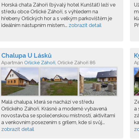
Horská chata Záhoří (bývalý hotel Kunštát) leží ve
Už
středu obce Orlické Záhoří, s výhledem na
mi
hřebeny Orlických hor a s velkým parkovištěm je
kl
ideálním nástupním místem...
zobrazit detail
Př
Chalupa U Lásků
K
Apartmán
Orlické Záhoří
, Orlické Záhoří 86
A
Malá chalupa, která se nachází ve středu
Ze
Orlického Záhoří. Krásně a moderně vybavená
a 
novostavba se společenskou místností, aktivitami
zá
a venkovním posezením s grilem, kde si svůj...
ka
zobrazit detail
zo