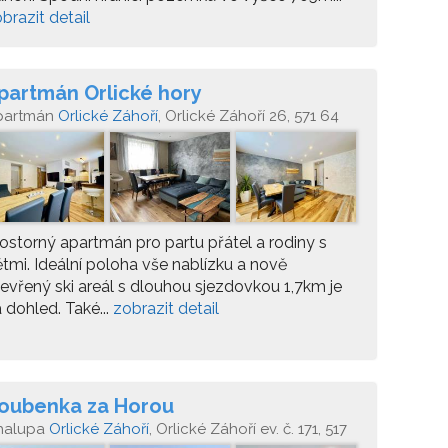
brazit detail
partmán Orlické hory
partmán
Orlické Záhoří
, Orlické Záhoří 26, 571 64
ostorný apartmán pro partu přátel a rodiny s
tmi. Ideální poloha vše nablízku a nově
evřený ski areál s dlouhou sjezdovkou 1,7km je
 dohled. Také...
zobrazit detail
oubenka za Horou
halupa
Orlické Záhoří
, Orlické Záhoří ev. č. 171, 517