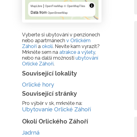
|
MapLibre
OpenFreeMap
© OpenMapTiles
Data from
OpenStreetMap
Vyberte si ubytování v penzionech
nebo apartmánech
v Orlickém
Záhoří
a
okolí
. Nevíte kam vyrazit?
Mrkněte sem na
atrakce a výlety
,
nebo na další možnosti
ubytování
Orlické Záhoří
.
Související lokality
Orlické hory
Související stránky
Pro výběr v sk, mrkněte na:
Ubytovanie Orlické Záhoří
Okolí Orlického Záhoří
Jadrná