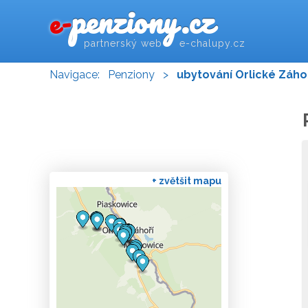
penziony.cz
e-
partnerský web e-chalupy.cz
Navigace:
Penziony
>
ubytování Orlické Záho
+ zvětšit mapu