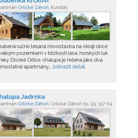
oubenka Krčkovi
partmán
Orlické Záhoří
, Kunštát
ubená ručně tesaná novostavba na okraji obce
velkým pozemkem v blízkosti lesa, horských luk
řeky Divoké Orlice. chalupa je řešena jako dva
amostatné apartmány...
zobrazit detail
halupa Jadrnka
partmán
Orlické Záhoří
, Orlické Záhoří čp. 93, 517 64
lické Záhoří