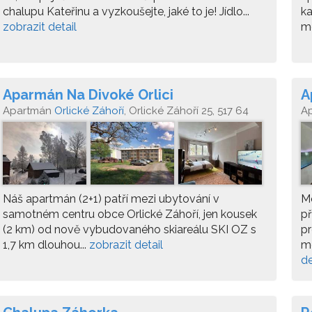
chalupu Kateřinu a vyzkoušejte, jaké to je! Jídlo...
ka
zobrazit detail
mo
Aparmán Na Divoké Orlici
A
Apartmán
Orlické Záhoří
, Orlické Záhoří 25, 517 64
A
Náš apartmán (2+1) patří mezi ubytování v
M
samotném centru obce Orlické Záhoří, jen kousek
př
(2 km) od nově vybudovaného skiareálu SKI OZ s
pr
1,7 km dlouhou...
zobrazit detail
mo
de