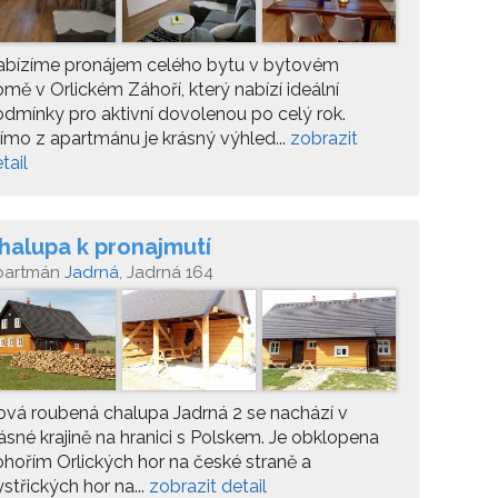
abízíme pronájem celého bytu v bytovém
mě v Orlickém Záhoří, který nabízí ideální
dmínky pro aktivní dovolenou po celý rok.
ímo z apartmánu je krásný výhled...
zobrazit
tail
halupa k pronajmutí
partmán
Jadrná
, Jadrná 164
vá roubená chalupa Jadrná 2 se nachází v
ásné krajině na hranici s Polskem. Je obklopena
hořím Orlických hor na české straně a
střických hor na...
zobrazit detail