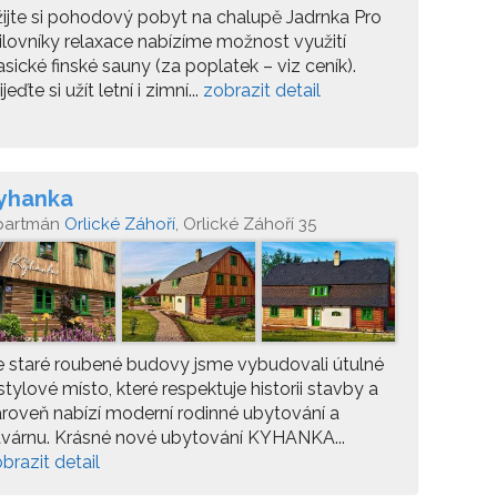
ijte si pohodový pobyt na chalupě Jadrnka Pro
lovníky relaxace nabízíme možnost využití
asické finské sauny (za poplatek – viz ceník).
ijeďte si užít letní i zimní...
zobrazit detail
yhanka
partmán
Orlické Záhoří
, Orlické Záhoří 35
 staré roubené budovy jsme vybudovali útulné
stylové místo, které respektuje historii stavby a
roveň nabízí moderní rodinné ubytování a
várnu. Krásné nové ubytování KYHANKA...
brazit detail