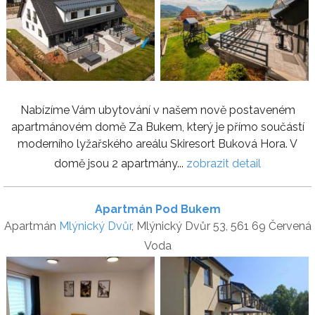
Nabízíme Vám ubytování v našem nově postaveném
apartmánovém domě Za Bukem, který je přímo součástí
moderního lyžařského areálu Skiresort Buková Hora. V
domě jsou 2 apartmány...
zobrazit detail
Apartmán Pod Bukem
Apartmán
Mlýnický Dvůr
, Mlýnický Dvůr 53, 561 69 Červená
Voda