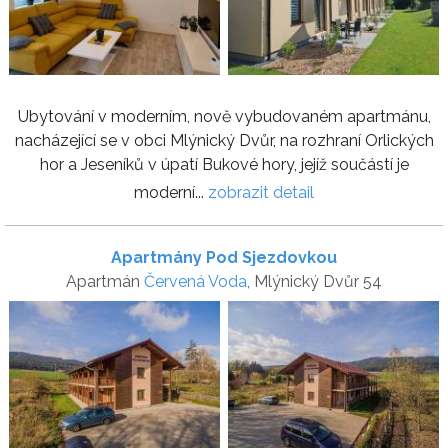
Ubytování v moderním, nově vybudovaném apartmánu,
nacházející se v obci Mlýnický Dvůr, na rozhraní Orlických
hor a Jeseníků v úpatí Bukové hory, jejíž součástí je
moderní...
zobrazit detail
Apartmány Pod Sjezdovkou
Apartmán
Červená Voda
, Mlýnický Dvůr 54