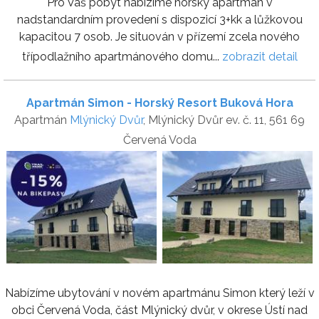
Pro Váš pobyt nabízíme horský apartmán v
nadstandardním provedení s dispozicí 3+kk a lůžkovou
kapacitou 7 osob. Je situován v přízemí zcela nového
třípodlažního apartmánového domu...
zobrazit detail
Apartmán Simon - Horský Resort Buková Hora
Apartmán
Mlýnický Dvůr
, Mlýnický Dvůr ev. č. 11, 561 69
Červená Voda
Nabízíme ubytování v novém apartmánu Simon který leží v
obci Červená Voda, část Mlýnický dvůr, v okrese Ústí nad