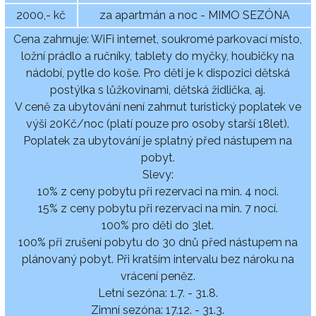
2000,- kč
za apartmán a noc - MIMO SEZÓNA
Cena zahrnuje: WiFi internet, soukromé parkovací místo,
ložní prádlo a ručníky, tablety do myčky, houbičky na
nádobí, pytle do koše. Pro děti je k dispozici dětská
postýlka s lůžkovinami, dětská židlička, aj.
V ceně za ubytování není zahrnut turistický poplatek ve
výši 20Kč/noc (platí pouze pro osoby starší 18let).
Poplatek za ubytování je splatný před nástupem na
pobyt.
Slevy:
10% z ceny pobytu při rezervaci na min. 4 noci.
15% z ceny pobytu při rezervaci na min. 7 nocí.
100% pro děti do 3let.
100% při zrušení pobytu do 30 dnů před nástupem na
plánovaný pobyt. Při kratším intervalu bez nároku na
vrácení peněz.
Letní sezóna: 1.7. - 31.8.
Zimní sezóna: 17.12. - 31.3.