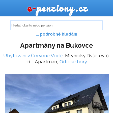
e-
penziony.cz
... podrobné hledání
Apartmány na Bukovce
Ubytování v Červené Vodě
, Mlýnický Dvůr, ev. č.
11 - Apartmán,
Orlické hory