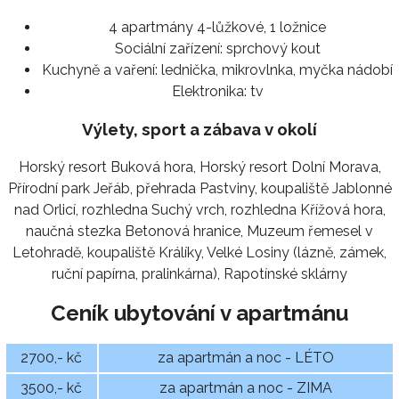
4 apartmány 4-lůžkové, 1 ložnice
Sociální zařízení:
sprchový kout
Kuchyně a vaření:
lednička, mikrovlnka, myčka nádobí
Elektronika:
tv
Výlety, sport a zábava v okolí
Horský resort Buková hora, Horský resort Dolní Morava,
Přírodní park Jeřáb, přehrada Pastviny, koupaliště Jablonné
nad Orlicí, rozhledna Suchý vrch, rozhledna Křížová hora,
naučná stezka Betonová hranice, Muzeum řemesel v
Letohradě, koupaliště Králíky, Velké Losiny (lázně, zámek,
ruční papírna, pralinkárna), Rapotínské sklárny
Ceník ubytování v apartmánu
2700,- kč
za apartmán a noc - LÉTO
3500,- kč
za apartmán a noc - ZIMA