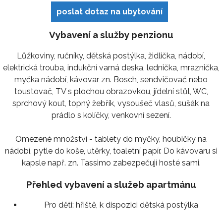
poslat dotaz na ubytování
Vybavení a služby penzionu
Lůžkoviny, ručníky, dětská postýlka, židlička, nádobí,
elektrická trouba, indukční varná deska, lednička, mraznička,
myčka nádobí, kávovar zn. Bosch, sendvičovač nebo
toustovač, TV s plochou obrazovkou, jídelní stůl, WC,
sprchový kout, topný žebřík, vysoušeč vlasů, sušák na
prádlo s kolíčky, venkovní sezení.
Omezené množství - tablety do myčky, houbičky na
nádobí, pytle do koše, utěrky, toaletní papír. Do kávovaru si
kapsle např. zn. Tassimo zabezpečují hosté sami.
Přehled vybavení a služeb apartmánu
Pro děti:
hřiště, k dispozici dětská postýlka