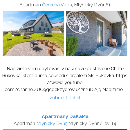
Apartmán
Červená Voda
, Mlýnický Dvůr 61
Nabízíme vám ubytování v naší nově postavené Chatě
Bukovka, která přímo sousedí s areálem Ski Bukovka. https:
//www. youtube.
com/channel/UC9qcqckzygroVuZ2muDiAjg Nabízíme...
zobrazit detail
Apartmány DaKaMa
Apartmán
Mlýnický Dvůr
, Mlýnický Dvůr č. ev. 14