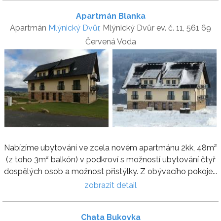
Apartmán Blanka
Apartmán
Mlýnický Dvůr
, Mlýnický Dvůr ev. č. 11, 561 69
Červená Voda
Nabízíme ubytování ve zcela novém apartmánu 2kk, 48m²
(z toho 3m² balkón) v podkroví s možností ubytování čtyř
dospělých osob a možnost přistýlky. Z obývacího pokoje...
zobrazit detail
Chata Bukovka