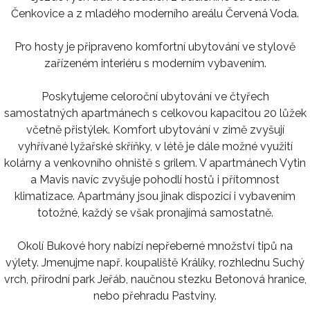
Čenkovice a z mladého moderního areálu Červená Voda.
Pro hosty je připraveno komfortní ubytování ve stylově
zařízeném interiéru s moderním vybavením.
Poskytujeme celoroční ubytování ve čtyřech
samostatných apartmánech s celkovou kapacitou 20 lůžek
včetně přistýlek. Komfort ubytování v zimě zvyšují
vyhřívané lyžařské skříňky, v létě je dále možné využití
kolárny a venkovního ohniště s grilem. V apartmánech Vytin
a Mavis navíc zvyšuje pohodlí hostů i přítomnost
klimatizace. Apartmány jsou jinak dispozicí i vybavením
totožné, každý se však pronajímá samostatně.
Okolí Bukové hory nabízí nepřeberné množství tipů na
výlety. Jmenujme např. koupaliště Králíky, rozhlednu Suchý
vrch, přírodní park Jeřáb, naučnou stezku Betonová hranice,
nebo přehradu Pastviny.