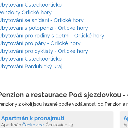
Ubytování Ústeckoorlicko
Penziony Orlické hory
Ubytování se snídaní - Orlické hory
Ubytování s polopenzí - Orlické hory
Ubytování pro rodiny s dětmi - Orlické hory
Ubytování pro páry - Orlické hory
Ubytování pro cyklisty - Orlické hory
Ubytování Ústeckoorlicko
Ubytování Pardubický kraj
Penzion a restaurace Pod sjezdovkou - 
enziony z okolí jsou řazené podle vzdálenosti od Penzion a
Apartmán k pronajmutí
A
Apartmán
Čenkovice
, Čenkovice 23
A