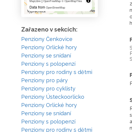
|
MapLibre
OpenFreeMap
© OpenMapTiles
z
Data from
OpenStreetMap
m
o
h
Zařazeno v sekcích:
Penziony Čenkovice
Penziony Orlické hory
S
P
Penziony se snídaní
S
Penziony s polopenzí
Penziony pro rodiny s dětmi
Penziony pro páry
P
Penziony pro cyklisty
Penziony Ústeckoorlicko
Penziony Orlické hory
R
Penziony se snídaní
s
Penziony s polopenzí
a
n
Penziony pro rodiny s dětmi