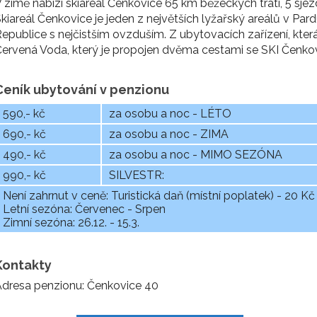
 zimě nabízí skiareál Čenkovice 65 km běžeckých tratí, 5 sj
kiareál Čenkovice je jeden z největších lyžařský areálů v Pard
epublice s nejčistším ovzduším. Z ubytovacích zařízení, kter
ervená Voda, který je propojen dvěma cestami se SKI Čenkov
Ceník ubytování v penzionu
590,- kč
za osobu a noc - LÉTO
690,- kč
za osobu a noc - ZIMA
490,- kč
za osobu a noc - MIMO SEZÓNA
990,- kč
SILVESTR:
Není zahrnut v ceně: Turistická daň (místní poplatek) - 20 K
Letní sezóna: Červenec - Srpen
Zimní sezóna: 26.12. - 15.3.
Kontakty
dresa penzionu: Čenkovice 40