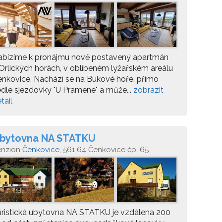
abízíme k pronájmu nově postavený apartmán
Orlických horách, v oblíbeném lyžařském areálu
nkovice. Nachází se na Bukové hoře, přímo
dle sjezdovky "U Pramene" a může...
zobrazit
tail
bytovna NA STATKU
enzion
Čenkovice
, 561 64 Čenkovice čp. 65
ristická ubytovna NA STATKU je vzdálena 200