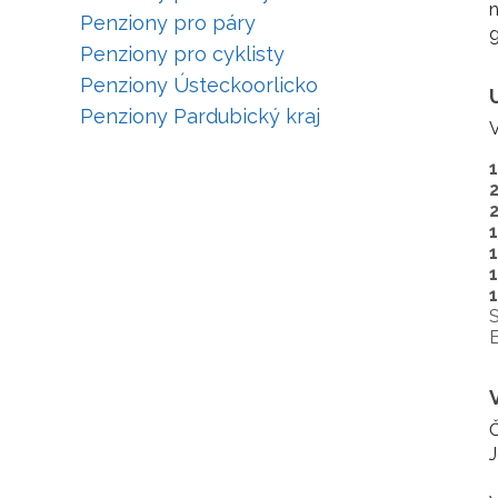
n
Penziony pro páry
g
Penziony pro cyklisty
Penziony Ústeckoorlicko
Penziony Pardubický kraj
V
S
E
Č
J