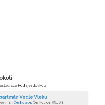
okolí
 restaurace Pod sjezdovkou.
partmán Vedle Vleku
partmán
Čenkovice
, Čenkovice, 561 64