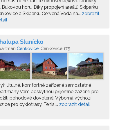
 od nástupní stanice dvousedačkové lanovky
 Bukovou horu. Díky propojení areálů Skiparku
nkovice a Skiparku Červená Voda na...
zobrazit
tail
halupa Sluníčko
partmán
Čenkovice
, Čenkovice 175
yři útulné, komfortně zařízené samostatné
partmány Vám poskytnou příjemné zázemí pro
ožití pohodové dovolené. Výborná výchozí
zice pro cyklotrasy. Tenis,...
zobrazit detail