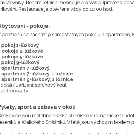
ávštěvníky. Během letních měsíců je pro Vás připraveno pose
rilování. Restaurace je otevřena vždy od 11: 00 hod.
Ubytování - pokoje:
 penzionu se nachází 9 samostatných pokojů a apartmánů, ka
1 pokoj 1-lůžkový
2 pokoje 2-lůžkové
2 pokoje 5-lůžkové
1 pokoj 9-lůžkový
1 apartmán 7-lůžkový
1 apartmán 7-lůžkový, 1 ložnice
1 apartmán 9-lůžkový, 1 ložnice
ociální zařízení:
sprchový kout
lektronika:
tv
Výlety, sport a zábava v okolí
enkovice jsou malebné horské středisko v romantickém údolí
eseníků a Králického Sněžníku. V létě jsou výchozím bodem p