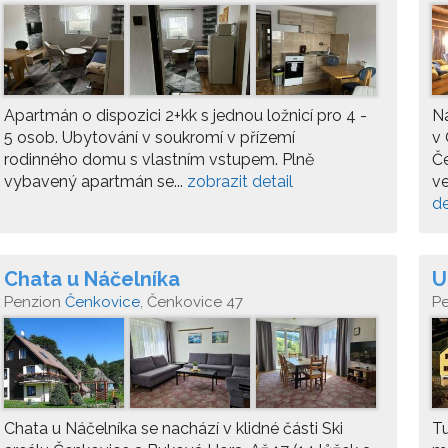
Apartmán o dispozici 2+kk s jednou ložnicí pro 4 -
N
5 osob. Ubytování v soukromí v přízemí
v 
rodinného domu s vlastním vstupem. Plně
Če
vybavený apartmán se...
zobrazit detail
ve
de
Chata u Náčelníka
U
Penzion
Čenkovice
, Čenkovice 47
P
Chata u Náčelníka se nachází v klidné části Ski
Tu