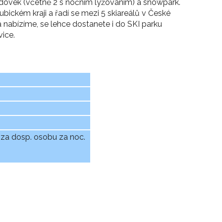
ezdovek (včetně 2 s nočním lyžováním) a snowpark.
ubickém kraji a řadí se mezi 5 skiareálů v České
á nabízíme, se lehce dostanete i do SKI parku
ice.
č za dosp. osobu za noc.