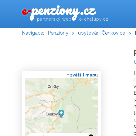
penziony.cz
e-
partnerský web e-chalupy.cz
Navigace:
Penziony
>
ubytování Čenkovice
>
P
+ zvětšit mapu
p
v
B
s
n
t
c
s
p