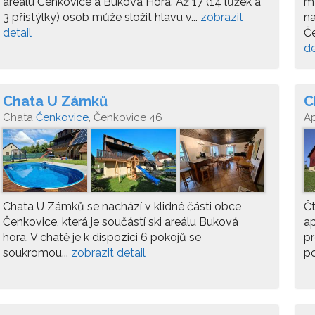
areálu Čenkovice a Buková Hora. Až 17 (14 lůžek a
m
3 přistýlky) osob může složit hlavu v...
zobrazit
na
detail
Če
de
Chata U Zámků
C
Chata
Čenkovice
, Čenkovice 46
A
Chata U Zámků se nachází v klidné části obce
Čt
Čenkovice, která je součástí ski areálu Buková
a
hora. V chatě je k dispozici 6 pokojů se
pr
soukromou...
zobrazit detail
po