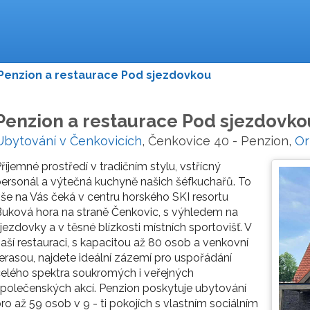
Penzion a restaurace Pod sjezdovkou
Penzion a restaurace Pod sjezdovko
Ubytování v Čenkovicích
, Čenkovice 40 - Penzion,
Or
říjemné prostředí v tradičním stylu, vstřícný
ersonál a výtečná kuchyně našich šéfkuchařů. To
še na Vás čeká v centru horského SKI resortu
uková hora na straně Čenkovic, s výhledem na
jezdovky a v těsné blízkosti místních sportovišť. V
aší restauraci, s kapacitou až 80 osob a venkovní
erasou, najdete ideální zázemí pro uspořádání
elého spektra soukromých i veřejných
polečenských akcí. Penzion poskytuje ubytování
ro až 59 osob v 9 - ti pokojích s vlastním sociálním