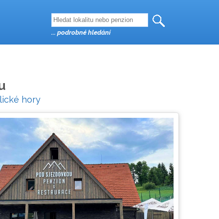
... podrobné hledání
u
lické hory