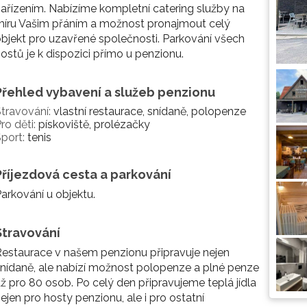
ařízením. Nabízíme kompletní catering služby na
íru Vašim přáním a možnost pronajmout celý
bjekt pro uzavřené společnosti. Parkování všech
ostů je k dispozici přímo u penzionu.
Přehled vybavení a služeb penzionu
travování:
vlastní restaurace, snídaně, polopenze
ro děti:
pískoviště, prolézačky
port:
tenis
Příjezdová cesta a parkování
arkování u objektu.
Stravování
estaurace v našem penzionu připravuje nejen
nídaně, ale nabízí možnost polopenze a plné penze
ž pro 80 osob. Po celý den připravujeme teplá jídla
ejen pro hosty penzionu, ale i pro ostatní