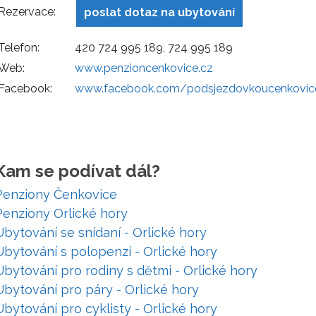
Rezervace:
poslat dotaz na ubytování
Telefon:
420 724 995 189, 724 995 189
Web:
www.penzioncenkovice.cz
Facebook:
www.facebook.com/podsjezdovkoucenkovic
Kam se podívat dál?
Penziony Čenkovice
Penziony Orlické hory
Ubytování se snídaní - Orlické hory
Ubytování s polopenzí - Orlické hory
Ubytování pro rodiny s dětmi - Orlické hory
Ubytování pro páry - Orlické hory
Ubytování pro cyklisty - Orlické hory