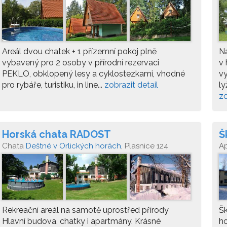
Areál dvou chatek + 1 přízemní pokoj plně
N
vybavený pro 2 osoby v přírodní rezervaci
v 
PEKLO, obklopený lesy a cyklostezkami, vhodné
v
pro rybáře, turistiku, in line...
zobrazit detail
ly
zo
Horská chata RADOST
Š
Chata
Deštné v Orlických horách
, Plasnice 124
A
Rekreační areál na samotě uprostřed přírody
Šk
Hlavní budova, chatky i apartmány. Krásné
h