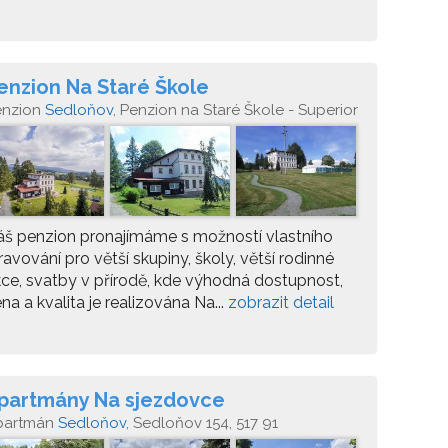
enzion Na Staré Škole
enzion
Sedloňov
, Penzion na Staré Škole - Superior
lom 106 pošta Sedloňov 51791
š penzion pronajímáme s možností vlastního
ravování pro větší skupiny, školy, větší rodinné
ce, svatby v přírodě, kde výhodná dostupnost,
na a kvalita je realizována Na...
zobrazit detail
partmány Na sjezdovce
partmán
Sedloňov
, Sedloňov 154, 517 91