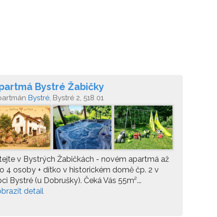
partmá Bystré Žabičky
partmán
Bystré
, Bystré 2, 518 01
tejte v Bystrých Žabičkách - novém apartmá až
o 4 osoby + dítko v historickém domě čp. 2 v
ci Bystré (u Dobrušky). Čeká Vás 55m²...
brazit detail