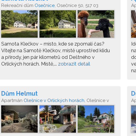
Rekreační dům
Osečnice
, Osečnice 50, 517 03
A
Or
Samota Klečkov – místo, kde se zpomalí čas?
Id
Vítejte na Samotě Klečkov, místě uprostřed klidu
na
a přírody, jen pár kilometrů od Deštného v
do
Orlických horách. Místě,...
zobrazit detail
ve
na
Dům Helmut
D
Apartmán
Olešnice v Orlických horách
, Olešnice v
A
Orlických Horách 24