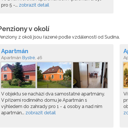
pro 5 -...
zobrazit detail
Penziony v okolí
enziony z okolí jsou řazené podle vzdálenosti od Sudína.
Apartmán
A
Apartmán
Bystré
, 46
A
V objektu se nachází dva samostatné apartmány.
Ví
V přízemí rodinného domu je Apartmán s
pr
výhledem do zahrady pro 1 - 4 osoby a nad ním
ob
apartmán...
zobrazit detail
zo