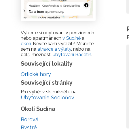
|
MapLibre
OpenFreeMap
© OpenMapTiles
Data from
OpenStreetMap
Vyberte si ubytování v penzionech
P
nebo apartmánech
v Sudíně
a
okolí
. Nevíte kam vyrazit? Mrkněte
sem na
atrakce a výlety
, nebo na
další možnosti
ubytování Bačetín
.
Související lokality
Orlické hory
Související stránky
Pro výběr v sk, mrkněte na:
Ubytovanie Sedloňov
Okolí Sudína
Borová
Bystré