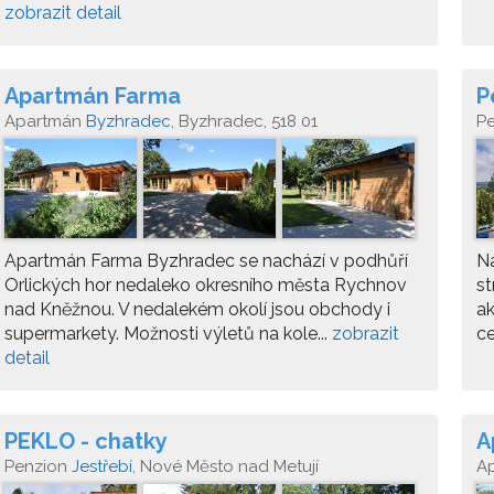
zobrazit detail
Apartmán Farma
P
Apartmán
Byzhradec
, Byzhradec, 518 01
P
Po
Apartmán Farma Byzhradec se nachází v podhůří
Ná
Orlických hor nedaleko okresního města Rychnov
st
nad Kněžnou. V nedalekém okolí jsou obchody i
ak
supermarkety. Možnosti výletů na kole...
zobrazit
ce
detail
PEKLO - chatky
A
Penzion
Jestřebí
, Nové Město nad Metují
A