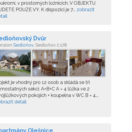
ukromí, v prostorných ložnicích. V OBJEKTU
DETE POUZE VY. K dispozici je 7...
zobrazit
tail
edloňovský Dvůr
enzion
Sedloňov
, Sedloňov č.178
jekt je vhodný pro 12 osob a skládá se tří
mostatných sekcí: A+B+C A = 4 lůžka ve 2
ojlůžkových pokojích + koupelna v WC B = 4...
brazit detail
partmány Olešnice