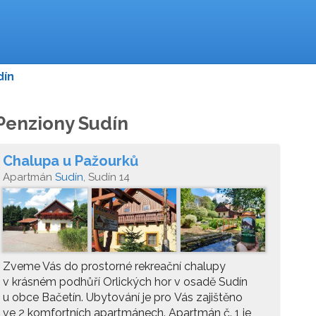
dín
Penziony Sudín
Chalupa u Pažourků
Apartmán
Sudín
, Sudín 14
Zveme Vás do prostorné rekreační chalupy
v krásném podhůří Orlických hor v osadě Sudín
u obce Bačetín. Ubytování je pro Vás zajištěno
ve 2 komfortních apartmánech. Apartmán č. 1 je