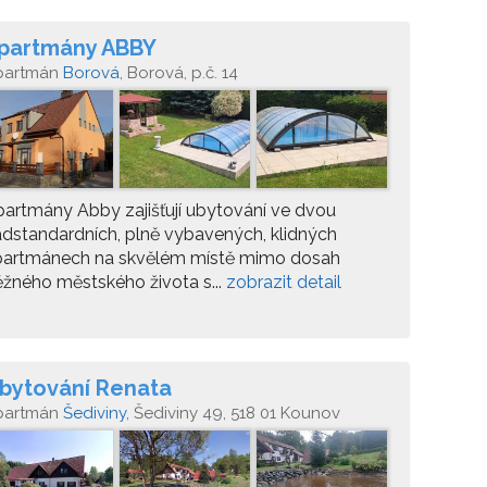
partmány ABBY
partmán
Borová
, Borová, p.č. 14
artmány Abby zajišťují ubytování ve dvou
dstandardních, plně vybavených, klidných
partmánech na skvělém místě mimo dosah
žného městského života s...
zobrazit detail
bytování Renata
partmán
Šediviny
, Šediviny 49, 518 01 Kounov