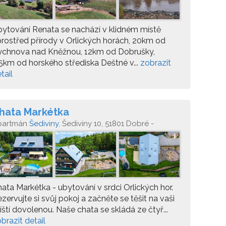
ytování Renata se nachází v klidném místě
rostřed přírody v Orlických horách, 20km od
ychnova nad Kněžnou, 12km od Dobrušky,
5km od horského střediska Deštné v...
zobrazit
tail
hata Markétka
partmán
Šediviny
, Šediviny 10, 51801 Dobré -
diviny
ata Markétka - ubytování v srdci Orlických hor.
zervujte si svůj pokoj a začněte se těšit na vaši
íští dovolenou. Naše chata se skládá ze čtyř...
brazit detail