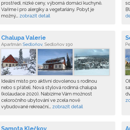
prostředí, nízké ceny, výborná domácí kuchyně.
so
Vaříme i pro alergiky a vegetariány. Pobyt je
BU
možný...
zobrazit detail
de
Chalupa Valerie
S
Apartmán
Sedloňov
, Sedloňov 190
P
Ideální místo pro aktivní dovolenou s rodinou
Ob
nebo s přáteli. Nová stylová rodinná chalupa
sa
(kolaudace 2020). Nabízíme Vám možnost
dv
celoročního ubytování ve zcela nově
zo
vybudované rekreační...
zobrazit detail
Samota Klečkov
A