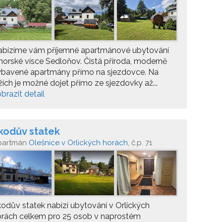
abízíme vám příjemné apartmánové ubytování
horské vísce Sedloňov. Čistá příroda, moderně
ybavené apartmány přímo na sjezdovce. Na
žích je možné dojet přímo ze sjezdovky až...
brazit detail
kodův statek
partmán
Olešnice v Orlických horách
, č.p. 71
odův statek nabízí ubytování v Orlických
orách celkem pro 25 osob v naprostém