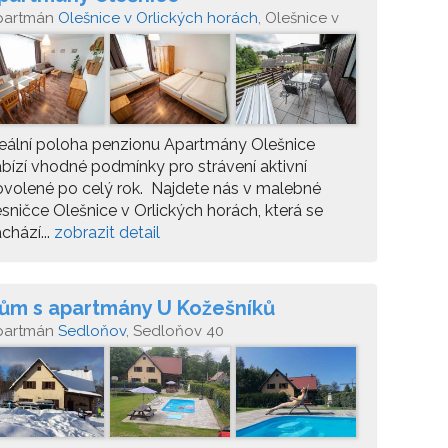
partmán
Olešnice v Orlických horách
, Olešnice v
lických horách 235
eální poloha penzionu Apartmány Olešnice
bízí vhodné podmínky pro strávení aktivní
volené po celý rok. Najdete nás v malebné
sničce Olešnice v Orlických horách, která se
chází...
zobrazit detail
ům s apartmány U Kožešníků
partmán
Sedloňov
, Sedloňov 40