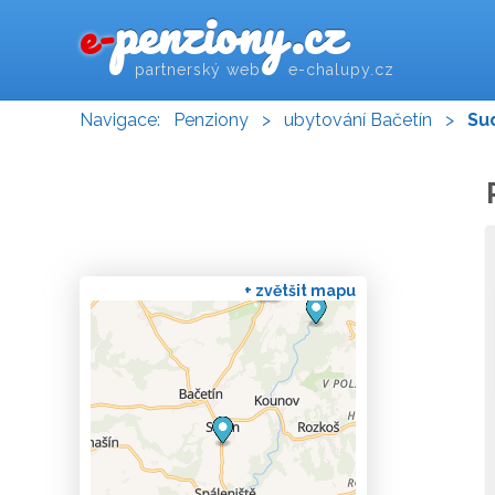
penziony.cz
e-
partnerský web e-chalupy.cz
Navigace:
Penziony
>
ubytování Bačetín
>
Su
+ zvětšit mapu