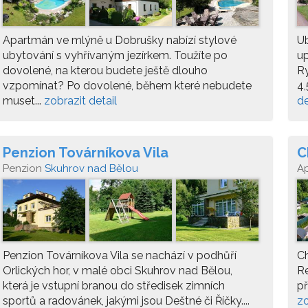
Apartmán ve mlýně u Dobrušky nabízí stylové
Ub
ubytování s vyhřívaným jezírkem. Toužíte po
up
dovolené, na kterou budete ještě dlouho
R
vzpomínat? Po dovolené, během které nebudete
4,
muset...
zobrazit detail
de
Penzion Továrníkova Vila
C
Penzion
Skuhrov nad Bělou
A
Še
Penzion Továrníkova Vila se nachází v podhůří
Ch
Orlických hor, v malé obci Skuhrov nad Bělou,
Re
která je vstupní branou do středisek zimních
př
sportů a radovánek, jakými jsou Deštné či Říčky....
zo