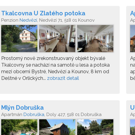
Tkalcovna U Zlatého potoka
A
Penzion
Nedvězí
, Nedvězí 71, 518 01 Kounov
A
Prostorný nově zrekonstruovaný objekt bývalé
Ap
Tkalcovny se nachází na samotě u lesa a potoka
na
mezi obcemi Bystré, Nedvězí a Kounov, 8 km od
a
Deštné v Orlických...
zobrazit detail
bě
Mlýn Dobruška
U
Apartmán
Dobruška
, Doly 427, 518 01 Dobruška
A