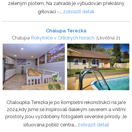
zeleným plotem. Na zahradě je vybudován překrásný
grilovací -...
zobrazit detail
Chalupa Terezka
Chalupa
Rokytnice v Orlických horách
, 5.května 21
Chaloupka Terezka je po kompletní rekonstrukci na jaře
2024,kdy jsme se inspirovali dalekým severem a vnitřní
prostory jsou vyzdobeny fotogalerií severské přírody. Je
situována poblíž centra...
zobrazit detail