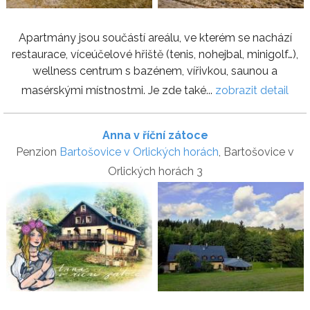
Apartmány jsou součástí areálu, ve kterém se nachází
restaurace, víceúčelové hřiště (tenis, nohejbal, minigolf…),
wellness centrum s bazénem, vířivkou, saunou a
masérskými místnostmi. Je zde také...
zobrazit detail
Anna v říční zátoce
Penzion
Bartošovice v Orlických horách
, Bartošovice v
Orlických horách 3