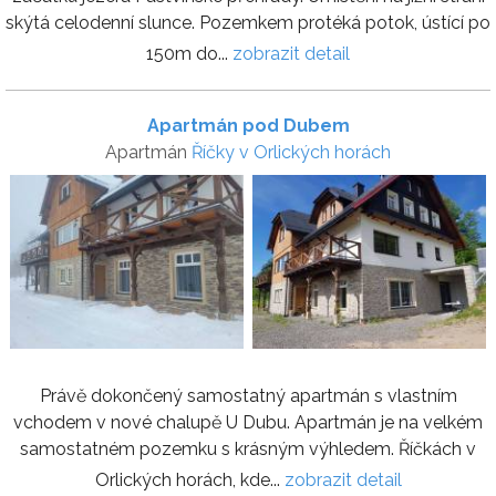
skýtá celodenní slunce. Pozemkem protéká potok, ústící po
150m do...
zobrazit detail
Apartmán pod Dubem
Apartmán
Říčky v Orlických horách
Právě dokončený samostatný apartmán s vlastním
vchodem v nové chalupě U Dubu. Apartmán je na velkém
samostatném pozemku s krásným výhledem. Říčkách v
Orlických horách, kde...
zobrazit detail