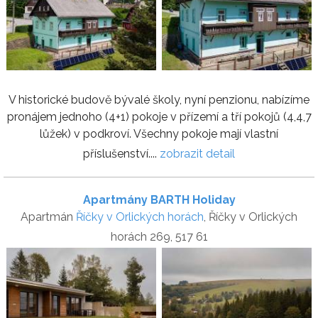
V historické budově bývalé školy, nyní penzionu, nabízíme
pronájem jednoho (4+1) pokoje v přízemí a tří pokojů (4,4,7
lůžek) v podkroví. Všechny pokoje mají vlastní
příslušenství....
zobrazit detail
Apartmány BARTH Holiday
Apartmán
Říčky v Orlických horách
, Říčky v Orlických
horách 269, 517 61