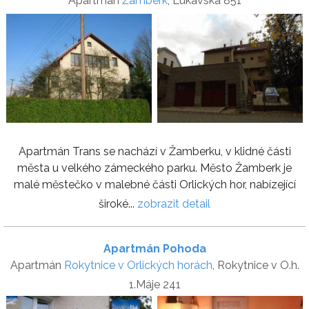
Apartmán
Žamberk
, Lukavská 851
Apartmán Trans se nachází v Žamberku, v klidné části
města u velkého zámeckého parku. Město Žamberk je
malé městečko v malebné části Orlických hor, nabízející
široké...
zobrazit detail
Apartmán Pohoda
Apartmán
Rokytnice v Orlických horách
, Rokytnice v O.h.
1.Máje 241