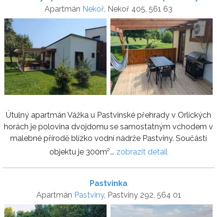
Apartmán
Nekoř
, Nekoř 405, 561 63
Útulný apartmán Vážka u Pastvinské přehrady v Orlických
horách je polovina dvojdomu se samostatným vchodem v
malebné přírodě blízko vodní nádrže Pastviny. Součástí
objektu je 300m²...
zobrazit detail
Pastvinka
Apartmán
Pastviny
, Pastviny 292, 564 01