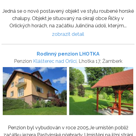
Jedná se o nově postavený objekt ve stylu roubené horské
chalupy. Objekt je situovaný na okraji obce Říčky v
Orlických horách, na začátku Julinčina údolí, kterým...
zobrazit detail
Rodinný penzion LHOTKA
Penzion
Klášterec nad Orlicí
, Lhotka 17, Žamberk
Penzion byl vybudován v roce 2005.Je umístěn poblíž
začátku jezera Pastvinské přehrady. Umístění na jižní stráni