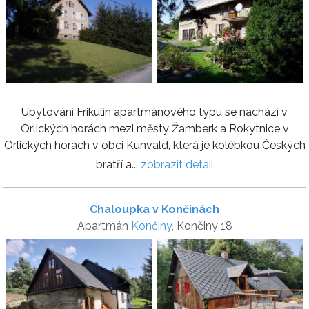
Ubytování Frikulín apartmánového typu se nachází v
Orlických horách mezi městy Žamberk a Rokytnice v
Orlických horách v obci Kunvald, která je kolébkou Českých
bratří a...
zobrazit detail
Chaloupka v Končinách
Apartmán
Končiny
, Končiny 18