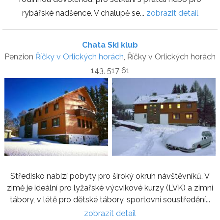
rybářské nadšence. V chalupě se...
zobrazit detail
Chata Ski klub
Penzion
Říčky v Orlických horách
, Říčky v Orlických horách
143, 517 61
Středisko nabízí pobyty pro široký okruh návštěvníků. V
zimě je ideální pro lyžařské výcvikové kurzy (LVK) a zimní
tábory, v létě pro dětské tábory, sportovní soustředění...
zobrazit detail