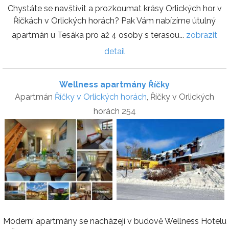
Chystáte se navštívit a prozkoumat krásy Orlických hor v
Říčkách v Orlických horách? Pak Vám nabízíme útulný
apartmán u Tesáka pro až 4 osoby s terasou...
zobrazit
detail
Wellness apartmány Říčky
Apartmán
Říčky v Orlických horách
, Říčky v Orlických
horách 254
Moderní apartmány se nacházejí v budově Wellness Hotelu