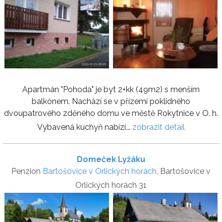
Apartmán "Pohoda" je byt 2+kk (49m2) s menším
balkónem. Nachází se v přízemí poklidného
dvoupatrového zděného domu ve městě Rokytnice v O. h.
Vybavená kuchyň nabízí...
zobrazit detail
Domeček Lyžáku
Penzion
Bartošovice v Orlických horách
, Bartošovice v
Orlických horách 31