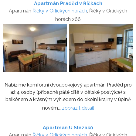
Apartmán Praděd v Říčkách
Apartmán
Říčky v Orlických horách
, Říčky v Orlických
horách 266
Nabízíme komfortní dvoupokojový apartmán Praděd pro
až 4 osoby (případně páté dítě v dětské postýlce) s
balkónem a krásným výhledem do okolní krajiny v úplně
novém...
zobrazit detail
Apartmán U Slezáků
Apartmán
Říčky v Orlických horách
, Říčky v Orlických