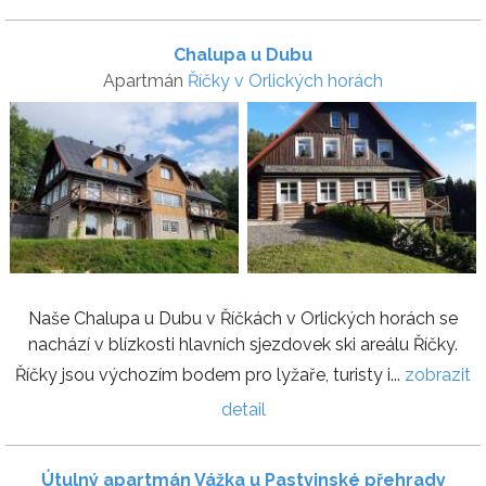
Chalupa u Dubu
Apartmán
Říčky v Orlických horách
Naše Chalupa u Dubu v Říčkách v Orlických horách se
nachází v blízkosti hlavních sjezdovek ski areálu Říčky.
Říčky jsou výchozím bodem pro lyžaře, turisty i...
zobrazit
detail
Útulný apartmán Vážka u Pastvinské přehrady