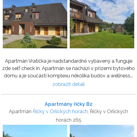
Apartmán Vratička je nadstandardně vybavený a funguje
zde self check in. Apartmán se nachází v přízemí bytového
domu a je součástí komplexu několika budov a wellness...
zobrazit detail
Apartmány říčky B2
Apartmán
Říčky v Orlických horách
, Říčky v Orlických
horách 265