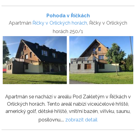
Pohoda v Říčkách
Apartmán
Říčky v Orlických horách
, Říčky v Orlických
horách 250/1
Apartmán se nachází v areálu Pod Zakletým v Říčkách v
Orlických horách. Tento areál nabízí víceúčelové hřiště,
americký golf, dětské hřiště, vnitřní bazén, vířivku, saunu,
posilovnu....
zobrazit detail