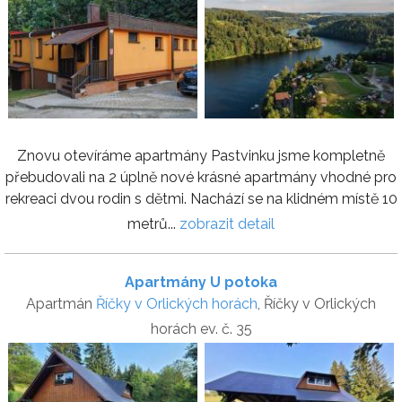
Znovu otevíráme apartmány Pastvinku jsme kompletně
přebudovali na 2 úplně nové krásné apartmány vhodné pro
rekreaci dvou rodin s dětmi. Nachází se na klidném místě 10
metrů...
zobrazit detail
Apartmány U potoka
Apartmán
Říčky v Orlických horách
, Říčky v Orlických
horách ev. č. 35