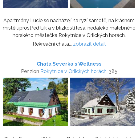
Apartmány Lucie se nacházejí na ryzí samotě, na krásném
místě uprostřed luk a v blízkosti lesa, nedaleko malebného
horského městečka Rokytnice v Orlických horách.
Rekreační chata...
zobrazit detail
Chata Severka s Wellness
Penzion
Rokytnice v Orlických horách
, 385