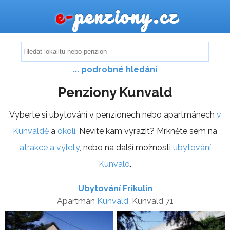
e-
penziony.cz
... podrobné hledání
Penziony Kunvald
Vyberte si ubytování v penzionech nebo apartmánech
v
Kunvaldě
a
okolí
. Nevíte kam vyrazit? Mrkněte sem na
atrakce a výlety
, nebo na další možnosti
ubytování
Kunvald
.
Ubytování Frikulín
Apartmán
Kunvald
, Kunvald 71