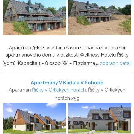
Apartmán 3+kk s vlastní terasou se nachází v přízemí
apartmanového domu v blízkosti Wellness Hotelu Říčky
(50m). Kapacita 1 - 8 osob, Wi - Fi zdarma,...
zobrazit detail
Apartmány V Klidu a V Pohodě
Apartmán
Říčky v Orlických horách
, Říčky v Orlických
horách 259