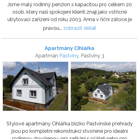
Jsme malý rodinný penzion s kapacitou pro celkem 20
osob, který naši spokojení klienti znají jako vstřícné
ubytovací zařízení od roku 2003. Anna v říční zátoce je
pravou...
zobrazit detail
Apartmány Cihlářka
Apartmán
Pastviny
, Pastviny 3
Stylové apartmány Cihlářka blízko Pastvinské přehrady
jsou po kompletní rekonstrukci stvořené pro ideální
rodinnou dovolenou, pro setkání s přáteli nebo pro