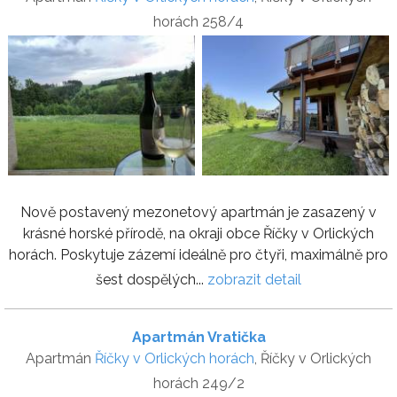
horách 258/4
Nově postavený mezonetový apartmán je zasazený v
krásné horské přírodě, na okraji obce Říčky v Orlických
horách. Poskytuje zázemí ideálně pro čtyři, maximálně pro
šest dospělých...
zobrazit detail
Apartmán Vratička
Apartmán
Říčky v Orlických horách
, Říčky v Orlických
horách 249/2