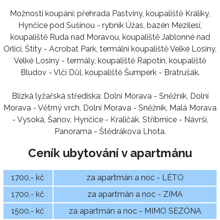
Možnosti koupání: přehrada Pastviny, koupaliště Králíky,
Hynčice pod Sušinou - rybník Úžas, bazén Mezilesí,
koupaliště Ruda nad Moravou, koupaliště Jablonné nad
Orlicí, Štíty - Acrobat Park, termální koupaliště Velké Losiny,
Velké Losiny - termály, koupaliště Rapotín, koupaliště
Bludov - Vlčí Důl, koupaliště Šumperk - Bratrušák.
Blízká lyžařská střediska: Dolní Morava - Sněžník, Dolní
Morava - Větrný vrch, Dolní Morava - Sněžník, Malá Morava
- Vysoká, Šanov, Hynčice - Kraličák, Stříbrnice - Návrší,
Panorama - Štědrákova Lhota.
Ceník ubytování v apartmánu
1700,- kč
za apartmán a noc - LÉTO
1700,- kč
za apartmán a noc - ZIMA
1500,- kč
za apartmán a noc - MIMO SEZÓNA