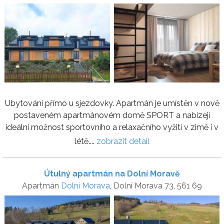
Ubytování přímo u sjezdovky. Apartmán je umístěn v nově
postaveném apartmánovém domě SPORT a nabízejí
ideální možnost sportovního a relaxačního vyžití v zimě i v
létě....
zobrazit detail
Útulný apartmán na Dolní Moravě
Apartmán
Dolní Morava
, Dolní Morava 73, 561 69