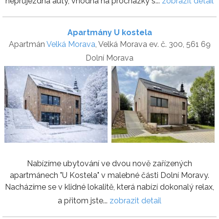
neprůjezdná auty, vhodná na procházky s...
zobrazit detail
Apartmány U kostela
Apartmán
Velká Morava
, Velká Morava ev. č. 300, 561 69
Dolní Morava
Nabízíme ubytování ve dvou nově zařízených
apartmánech "U Kostela" v malebné části Dolní Moravy.
Nacházíme se v klidné lokalitě, která nabízí dokonalý relax,
a přitom jste...
zobrazit detail