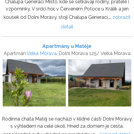
Chalupa Generací Místo, kde se setkávají rodiny, přátelé i
vzpomínky. V srdci hor, v Červeném Potoce u Králík a jen
kousek od Dolní Moravy, stojí Chalupa Generací,...
zobrazit
detail
Apartmány u Matěje
Apartmán
Velká Morava
, Dolní Morava 125/ Velká Morava
Rodinná chata Matěj se nachází v klidné části Dolní Moravy,
s výhledem na celé okolí. Hned za domem je cesta,