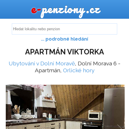
e-
penziony.cz
... podrobné hledání
APARTMÁN VIKTORKA
Ubytování v Dolní Moravě
, Dolní Morava 6 -
Apartmán,
Orlické hory