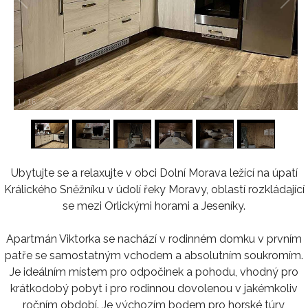
1
/
16
Ubytujte se a relaxujte v obci Dolní Morava ležící na úpatí
Králického Sněžníku v údolí řeky Moravy, oblastí rozkládající
se mezi Orlickými horami a Jeseníky.
Apartmán Viktorka se nachází v rodinném domku v prvním
patře se samostatným vchodem a absolutním soukromím.
Je ideálním místem pro odpočinek a pohodu, vhodný pro
krátkodobý pobyt i pro rodinnou dovolenou v jakémkoliv
ročním období. Je výchozím bodem pro horské túry,