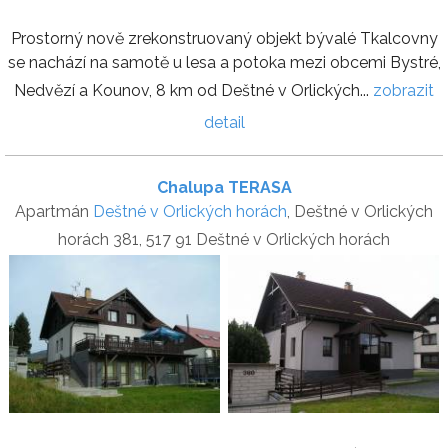
Prostorný nově zrekonstruovaný objekt bývalé Tkalcovny
se nachází na samotě u lesa a potoka mezi obcemi Bystré,
Nedvězí a Kounov, 8 km od Deštné v Orlických...
zobrazit
detail
Chalupa TERASA
Apartmán
Deštné v Orlických horách
, Deštné v Orlických
horách 381, 517 91 Deštné v Orlických horách