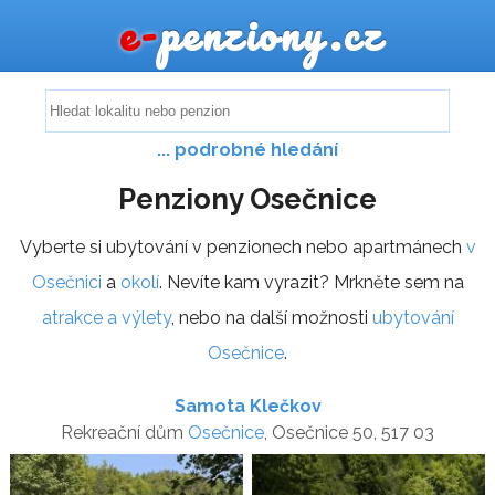
e-
penziony.cz
... podrobné hledání
Penziony Osečnice
Vyberte si ubytování v penzionech nebo apartmánech
v
Osečnici
a
okolí
. Nevíte kam vyrazit? Mrkněte sem na
atrakce a výlety
, nebo na další možnosti
ubytování
Osečnice
.
Samota Klečkov
Rekreační dům
Osečnice
, Osečnice 50, 517 03