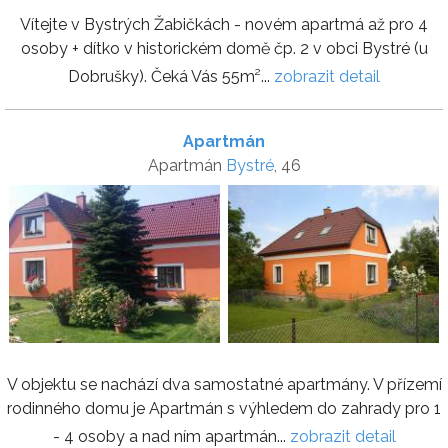
Vítejte v Bystrých Žabičkách - novém apartmá až pro 4
osoby + dítko v historickém domě čp. 2 v obci Bystré (u
Dobrušky). Čeká Vás 55m²...
zobrazit detail
Apartmán
Apartmán
Bystré
, 46
V objektu se nachází dva samostatné apartmány. V přízemí
rodinného domu je Apartmán s výhledem do zahrady pro 1
- 4 osoby a nad ním apartmán...
zobrazit detail