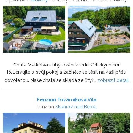
Chata Markétka - ubytování v srdci Orlických hor.
Rezervujte si svůj pokoj a začněte se těšit na vaši příští
dovolenou. Naše chata se skládá ze čtyř...
zobrazit detail
Penzion Továrníkova Vila
Penzion
Skuhrov nad Bělou