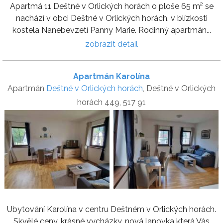
Apartmá 11 Deštné v Orlických horách o ploše 65 m² se
nachází v obci Deštné v Orlických horách, v blízkosti
kostela Nanebevzetí Panny Marie. Rodinný apartmán...
zobrazit detail
Apartmán Karolína
Apartmán
Deštné v Orlických horách
, Deštné v Orlických
horách 449, 517 91
Ubytování Karolína v centru Deštném v Orlických horách.
Skvělé ceny, krásné vycházky, nová lanovka která Vás