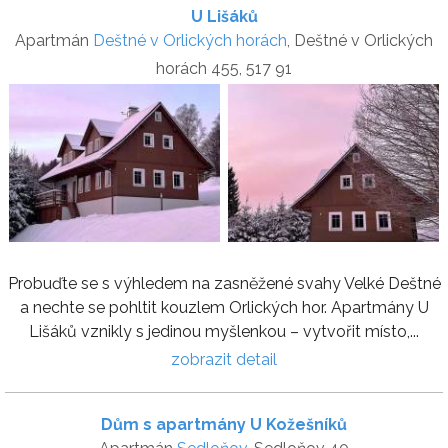
U Lišáků
Apartmán
Deštné v Orlických horách
, Deštné v Orlických
horách 455, 517 91
Probuďte se s výhledem na zasněžené svahy Velké Deštné
a nechte se pohltit kouzlem Orlických hor. Apartmány U
Lišáků vznikly s jedinou myšlenkou – vytvořit místo,...
zobrazit detail
Dům s apartmány U Kožešníků