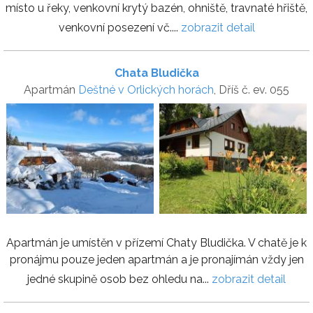
místo u řeky, venkovní krytý bazén, ohniště, travnaté hřiště,
venkovní posezení vč....
zobrazit detail
Chata Bludička
Apartmán
Deštné v Orlických horách
, Dříš č. ev. 055
Apartmán je umístěn v přízemí Chaty Bludička. V chatě je k
pronájmu pouze jeden apartmán a je pronajímán vždy jen
jedné skupině osob bez ohledu na...
zobrazit detail