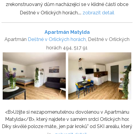
zrekonstruovaný dům nacházející se v klidné části obce
Deštné v Orlických horách....
zobrazit detail
Apartmán Matylda
Apartmán
Deštné v Orlických horách
, Deštné v Orlických
horách 494, 517 91
<B>Užijte si nezapomenutelnou dovolenou v Apartmánu
Matylda</B>, který najdete v samém srdci Orlických hor.
Díky skvělé poloze máte,, jen pár kroků" od SKI areálu, který