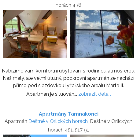
horách 438
Nabízíme vám komfortní ubytování s rodinnou atmosférou.
Náš malý, ale velmi útulný, podkrovní apartmán se nachází
přímo pod sjezdovkou lyžařského areálu Marta II.
Apartmán je situován...
zobrazit detail
Apartmány Tamnakonci
Apartmán
Deštné v Orlických horách
, Deštné v Orlických
horách 451, 517 91