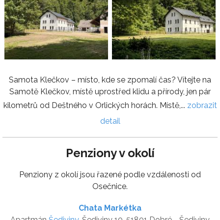
Samota Klečkov – místo, kde se zpomalí čas? Vítejte na
Samotě Klečkov, místě uprostřed klidu a přírody, jen pár
kilometrů od Deštného v Orlických horách. Místě,...
zobrazit
detail
Penziony v okolí
Penziony z okolí jsou řazené podle vzdálenosti od
Osečnice.
Chata Markétka
Apartmán
Šediviny
, Šediviny 10, 51801 Dobré - Šediviny