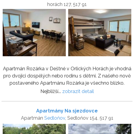
horách 127, 517 91
Apartmán Rozárka v Deštné v Orlických Horách je vhodná
pro dvojici dospělých nebo rodinu s dětmi. Z našeho nově
postaveného Apartmánu Rozárka je všechno blízko.
Nejbližší...
zobrazit detail
Apartmány Na sjezdovce
Apartmán
Sedloňov
, Sedloňov 154, 517 91