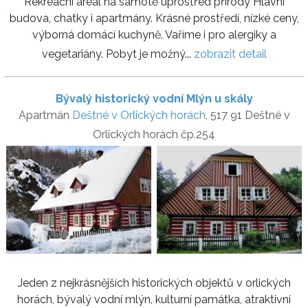
Rekreační areál na samotě uprostřed přírody Hlavní
budova, chatky i apartmány. Krásné prostředí, nízké ceny,
výborná domácí kuchyně. Vaříme i pro alergiky a
vegetariány. Pobyt je možný...
zobrazit detail
Bývalý historický vodní Mlýn u skály
Apartmán
Deštné v Orlických horách
, 517 91 Deštné v
Orlických horách čp.254
Jeden z nejkrásnějších historických objektů v orlických
horách, bývalý vodní mlýn, kulturní památka, atraktivní