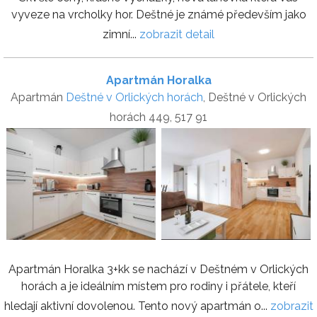
vyveze na vrcholky hor. Deštné je známé především jako
zimní...
zobrazit detail
Apartmán Horalka
Apartmán
Deštné v Orlických horách
, Deštné v Orlických
horách 449, 517 91
Apartmán Horalka 3+kk se nachází v Deštném v Orlických
horách a je ideálním místem pro rodiny i přátele, kteří
hledají aktivní dovolenou. Tento nový apartmán o...
zobrazit