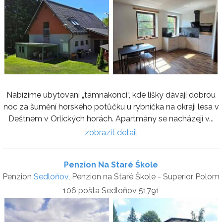
Nabízíme ubytovaní „tamnakonci“, kde lišky dávají dobrou
noc za šumění horského potůčku u rybníčka na okraji lesa v
Deštném v Orlických horách. Apartmány se nacházejí v...
zobrazit detail
Penzion Na Staré Škole
Penzion
Sedloňov
, Penzion na Staré Škole - Superior Polom
106 pošta Sedloňov 51791