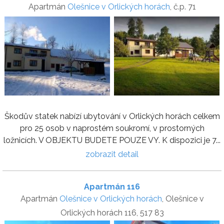
Apartmán
Olešnice v Orlických horách
, č.p. 71
Škodův statek nabízí ubytování v Orlických horách celkem
pro 25 osob v naprostém soukromí, v prostorných
ložnicích. V OBJEKTU BUDETE POUZE VY. K dispozici je 7...
zobrazit detail
Apartmán 116
Apartmán
Olešnice v Orlických horách
, Olešnice v
Orlických horách 116, 517 83