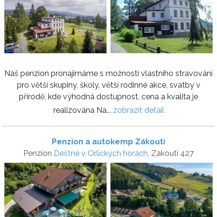
Náš penzion pronajímáme s možností vlastního stravování
pro větší skupiny, školy, větší rodinné akce, svatby v
přírodě, kde výhodná dostupnost, cena a kvalita je
realizována Na...
zobrazit detail
Penzion a autokemp Zákoutí
Penzion
Deštné v Orlických horách
, Zákoutí 427