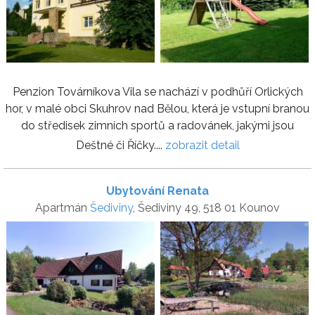
Penzion Továrníkova Vila se nachází v podhůří Orlických
hor, v malé obci Skuhrov nad Bělou, která je vstupní branou
do středisek zimních sportů a radovánek, jakými jsou
Deštné či Říčky....
zobrazit detail
Ubytování Renata
Apartmán
Šediviny
, Šediviny 49, 518 01 Kounov