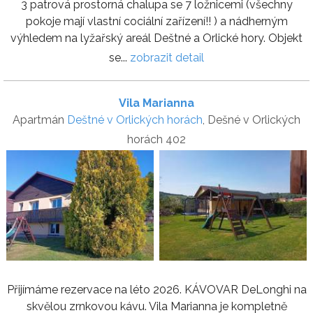
3 patrová prostorná chalupa se 7 ložnicemi (všechny
pokoje mají vlastní cociální zařízení!! ) a nádherným
výhledem na lyžařský areál Deštné a Orlické hory. Objekt
se...
zobrazit detail
Vila Marianna
Apartmán
Deštné v Orlických horách
, Dešné v Orlických
horách 402
Přijímáme rezervace na léto 2026. KÁVOVAR DeLonghi na
skvělou zrnkovou kávu. Vila Marianna je kompletně