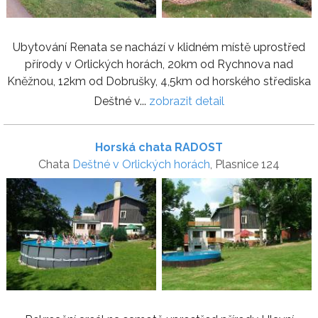
Ubytování Renata se nachází v klidném místě uprostřed
přírody v Orlických horách, 20km od Rychnova nad
Kněžnou, 12km od Dobrušky, 4,5km od horského střediska
Deštné v...
zobrazit detail
Horská chata RADOST
Chata
Deštné v Orlických horách
, Plasnice 124