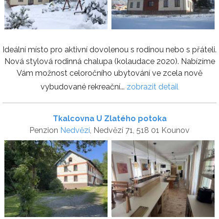
Ideální místo pro aktivní dovolenou s rodinou nebo s přáteli.
Nová stylová rodinná chalupa (kolaudace 2020). Nabízíme
Vám možnost celoročního ubytování ve zcela nově
vybudované rekreační...
zobrazit detail
Tkalcovna U Zlatého potoka
Penzion
Nedvězí
, Nedvězí 71, 518 01 Kounov