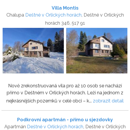
Villa Montis
Chalupa
Deštné v Orlických horách
, Deštné v Orlických
horách 346, 517 91
Nově zrekonstruovaná vila pro až 10 osob se nachází
přímo v Deštném v Orlických horách. Leží na jednom z
nejkrásnějších pozemků v celé obci – k...
zobrazit detail
Podkrovní apartmán - přímo u sjezdovky
Apartmán
Deštné v Orlických horách
, Deštné v Orlických