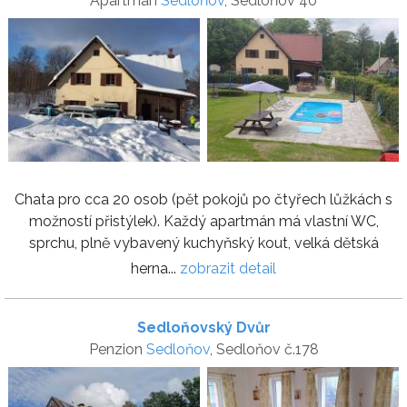
Apartmán
Sedloňov
, Sedloňov 40
Chata pro cca 20 osob (pět pokojů po čtyřech lůžkách s
možností přistýlek). Každý apartmán má vlastní WC,
sprchu, plně vybavený kuchyňský kout, velká dětská
herna...
zobrazit detail
Sedloňovský Dvůr
Penzion
Sedloňov
, Sedloňov č.178