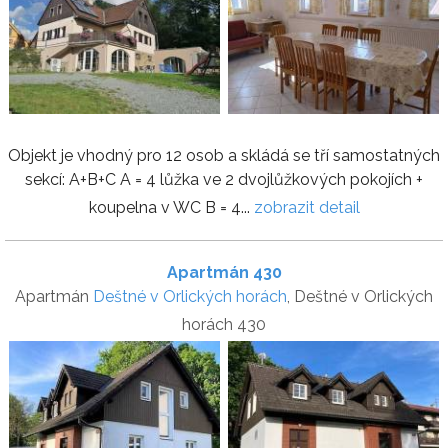
Objekt je vhodný pro 12 osob a skládá se tří samostatných
sekcí: A+B+C A = 4 lůžka ve 2 dvojlůžkových pokojích +
koupelna v WC B = 4...
zobrazit detail
Apartmán 430
Apartmán
Deštné v Orlických horách
, Deštné v Orlických
horách 430