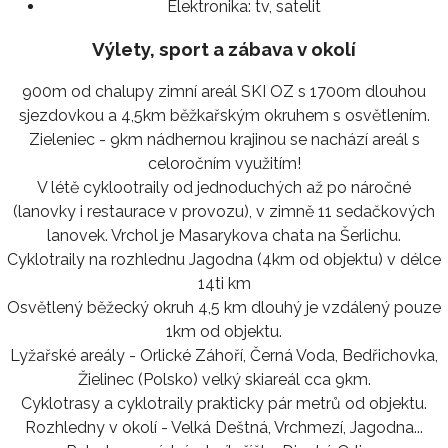
Elektronika:
tv, satelit
Výlety, sport a zábava v okolí
900m od chalupy zimní areál SKI OZ s 1700m dlouhou
sjezdovkou a 4,5km běžkařským okruhem s osvětlením.
Zieleniec - 9km nádhernou krajinou se nachází areál s
celoročním využitím!
V létě cyklootraily od jednoduchých až po náročné
(lanovky i restaurace v provozu), v zimně 11 sedačkových
lanovek. Vrchol je Masarykova chata na Šerlichu.
Cyklotraily na rozhlednu Jagodna (4km od objektu) v délce
14ti km
Osvětlený běžecký okruh 4,5 km dlouhý je vzdálený pouze
1km od objektu.
Lyžařské areály - Orlické Záhoří, Černá Voda, Bedřichovka,
Žielinec (Polsko) velký skiareál cca 9km.
Cyklotrasy a cyklotraily prakticky pár metrů od objektu.
Rozhledny v okolí - Velká Deštná, Vrchmezí, Jagodna...