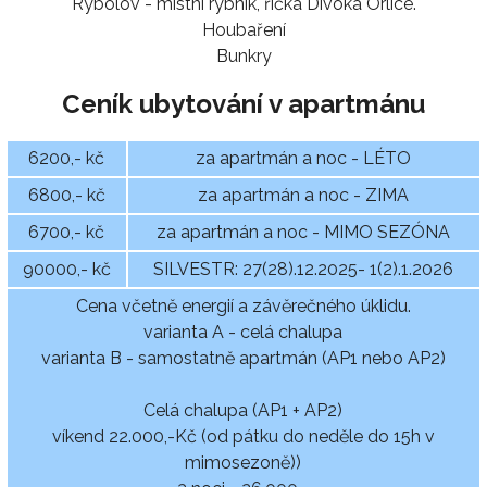
Rybolov - místní rybník, říčka Divoká Orlice.
Houbaření
Bunkry
Ceník ubytování v apartmánu
6200,- kč
za apartmán a noc - LÉTO
6800,- kč
za apartmán a noc - ZIMA
6700,- kč
za apartmán a noc - MIMO SEZÓNA
90000,- kč
SILVESTR: 27(28).12.2025- 1(2).1.2026
Cena včetně energií a závěrečného úklidu.
varianta A - celá chalupa
varianta B - samostatně apartmán (AP1 nebo AP2)
Celá chalupa (AP1 + AP2)
víkend 22.000,-Kč (od pátku do neděle do 15h v
mimosezoně))