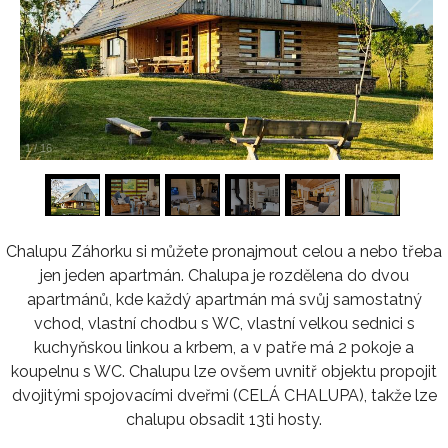
1
/
16
Chalupu Záhorku si můžete pronajmout celou a nebo třeba
jen jeden apartmán. Chalupa je rozdělena do dvou
apartmánů, kde každý apartmán má svůj samostatný
vchod, vlastní chodbu s WC, vlastní velkou sednici s
kuchyňskou linkou a krbem, a v patře má 2 pokoje a
koupelnu s WC. Chalupu lze ovšem uvnitř objektu propojit
dvojitými spojovacími dveřmi (CELÁ CHALUPA), takže lze
chalupu obsadit 13ti hosty.