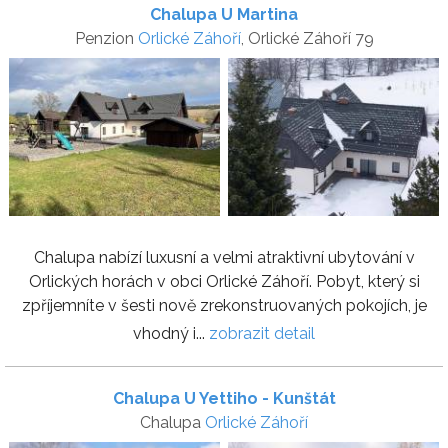
Chalupa U Martina
Penzion
Orlické Záhoří
, Orlické Záhoří 79
Chalupa nabízí luxusní a velmi atraktivní ubytování v
Orlických horách v obci Orlické Záhoří. Pobyt, který si
zpříjemníte v šesti nově zrekonstruovaných pokojích, je
vhodný i...
zobrazit detail
Chalupa U Yettiho - Kunštát
Chalupa
Orlické Záhoří