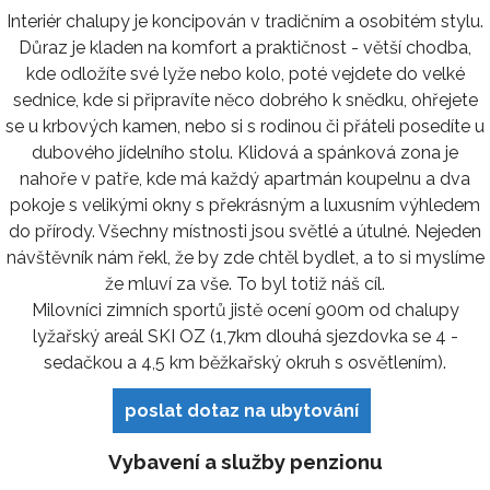
Interiér chalupy je koncipován v tradičním a osobitém stylu.
Důraz je kladen na komfort a praktičnost - větší chodba,
kde odložíte své lyže nebo kolo, poté vejdete do velké
sednice, kde si připravíte něco dobrého k snědku, ohřejete
se u krbových kamen, nebo si s rodinou či přáteli posedíte u
dubového jídelního stolu. Klidová a spánková zona je
nahoře v patře, kde má každý apartmán koupelnu a dva
pokoje s velikými okny s překrásným a luxusním výhledem
do přírody. Všechny místnosti jsou světlé a útulné. Nejeden
návštěvník nám řekl, že by zde chtěl bydlet, a to si myslíme
že mluví za vše. To byl totiž náš cíl.
Milovníci zimních sportů jistě ocení 900m od chalupy
lyžařský areál SKI OZ (1,7km dlouhá sjezdovka se 4 -
sedačkou a 4,5 km běžkařský okruh s osvětlením).
poslat dotaz na ubytování
Vybavení a služby penzionu