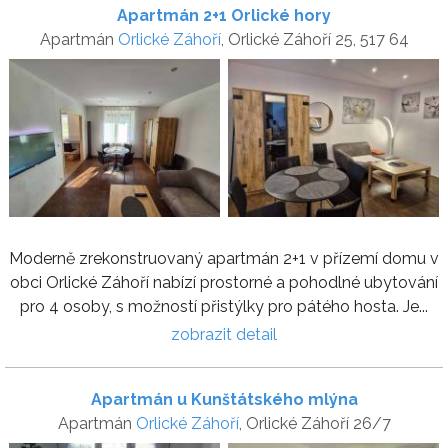
Apartmán 2+1 Orlické hory
Apartmán
Orlické Záhoří
, Orlické Záhoří 25, 517 64
Moderně zrekonstruovaný apartmán 2+1 v přízemí domu v
obci Orlické Záhoří nabízí prostorné a pohodlné ubytování
pro 4 osoby, s možností přistýlky pro pátého hosta. Je...
zobrazit detail
Apartmán u Kunštátského mlýna
Apartmán
Orlické Záhoří
, Orlické Záhoří 26/7