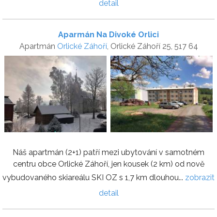
detail
Aparmán Na Divoké Orlici
Apartmán
Orlické Záhoří
, Orlické Záhoří 25, 517 64
Náš apartmán (2+1) patří mezi ubytování v samotném
centru obce Orlické Záhoří, jen kousek (2 km) od nově
vybudovaného skiareálu SKI OZ s 1,7 km dlouhou...
zobrazit
detail