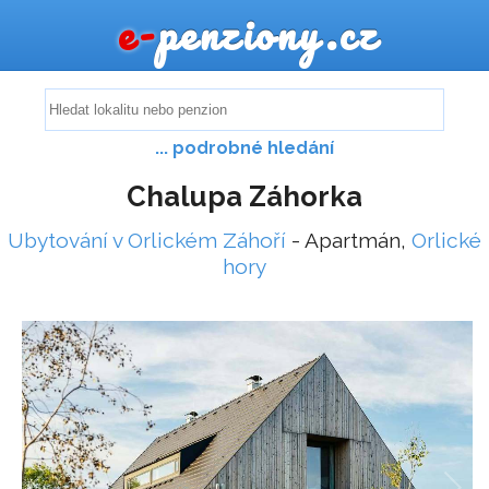
e-
penziony.cz
... podrobné hledání
Chalupa Záhorka
Ubytování v Orlickém Záhoří
- Apartmán,
Orlické
hory