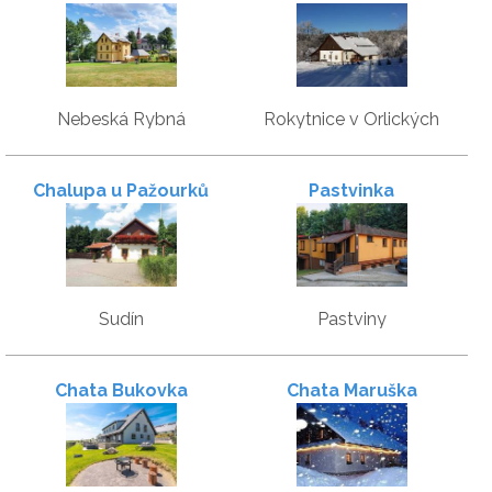
Nebeská Rybná
Rokytnice v Orlických
horách
Chalupa u Pažourků
Pastvinka
Sudín
Pastviny
Chata Bukovka
Chata Maruška