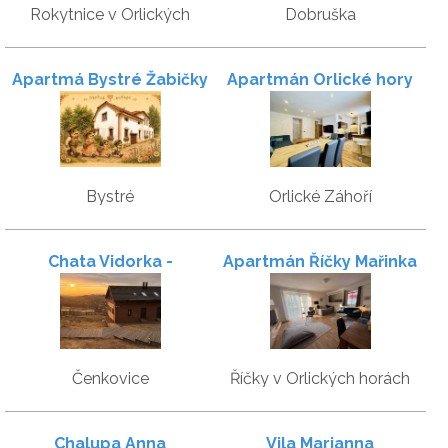
Rokytnice v Orlických
Dobruška
horách
Apartmá Bystré Žabičky
Apartmán Orlické hory
Bystré
Orlické Záhoří
Chata Vidorka -
Apartmán Říčky Mařinka
apartmány s
201
nekonečným výhledem
Čenkovice
Říčky v Orlických horách
Chalupa Anna
Vila Marianna