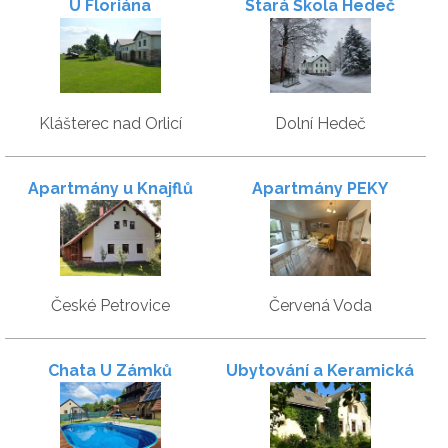
U Floriána
Stará Škola Hedeč
Klášterec nad Orlicí
Dolní Hedeč
Apartmány u Knajflů
Apartmány PEKY
České Petrovice
Červená Voda
Chata U Zámků
Ubytování a Keramická
dílna Habartovi