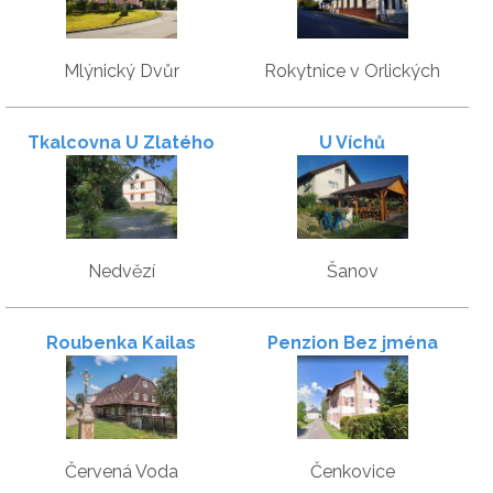
Mlýnický Dvůr
Rokytnice v Orlických
horách
Tkalcovna U Zlatého
U Víchů
potoka
Nedvězí
Šanov
Roubenka Kailas
Penzion Bez jména
Červená Voda
Čenkovice