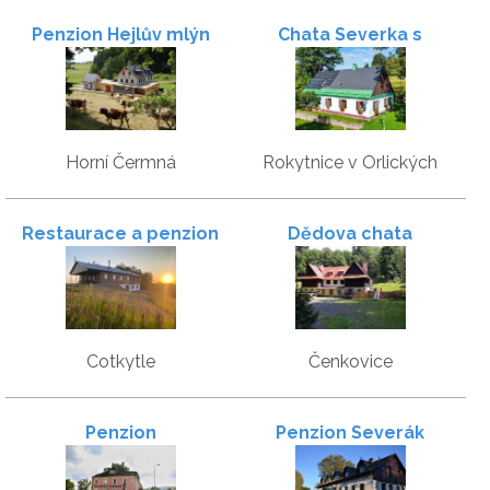
Penzion Hejlův mlýn
Chata Severka s
Wellness
Horní Čermná
Rokytnice v Orlických
horách
Restaurace a penzion
Dědova chata
Gansberg
Cotkytle
Čenkovice
Penzion
Penzion Severák