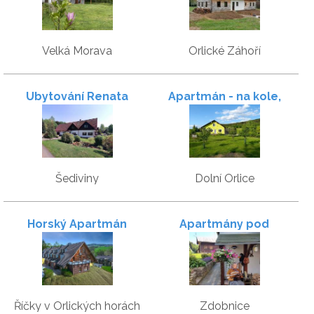
Velká Morava
Orlické Záhoří
Ubytování Renata
Apartmán - na kole,
pěšky, na lyžích
Šediviny
Dolní Orlice
Horský Apartmán
Apartmány pod
Wellness Hotel Říčky
lyžařským vlekem
Říčky v Orlických horách
Zdobnice