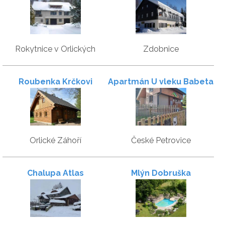
mlýně
Rokytnice v Orlických
Zdobnice
horách
Roubenka Krčkovi
Apartmán U vleku Babeta
Orlické Záhoří
České Petrovice
Chalupa Atlas
Mlýn Dobruška