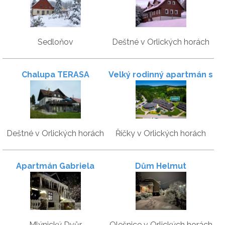
Sedloňov
Deštné v Orlických horách
Chalupa TERASA
Velký rodinný apartmán s
garáží - Skiapartma
Deštné v Orlických horách
Říčky v Orlických horách
Apartmán Gabriela
Dům Helmut
Mlýnický Dvůr
Olešnice v Orlických horách