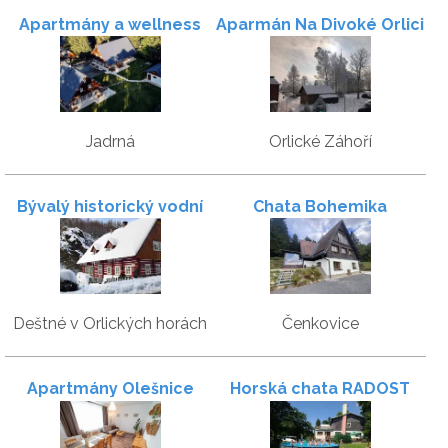
Apartmány a wellness
Aparmán Na Divoké Orlici
Pod Strání
Jadrná
Orlické Záhoří
Bývalý historický vodní
Chata Bohemika
Mlýn u skály
Deštné v Orlických horách
Čenkovice
Apartmány Olešnice
Horská chata RADOST