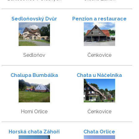
horách
Sedloňovský Dvůr
Penzion a restaurace
Pod sjezdovkou
Sedloňov
Čenkovice
Chalupa Bumbálka
Chata u Náčelníka
Horní Orlice
Čenkovice
Horská chata Záhoří
Chata Orlice