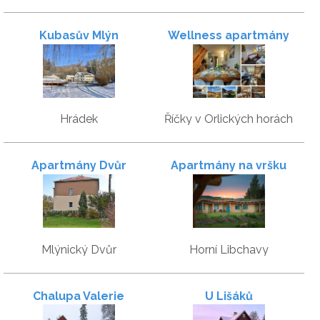
Kubasův Mlýn
Wellness apartmány
Říčky
Hrádek
Říčky v Orlických horách
Apartmány Dvůr
Apartmány na vršku
Mlýnický Dvůr
Horní Libchavy
Chalupa Valerie
U Lišáků