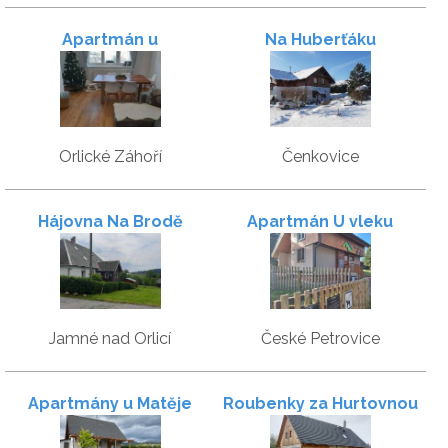
Apartmán u
Na Huberťáku
Kunštátského mlýna
Orlické Záhoří
Čenkovice
Hájovna Na Brodě
Apartmán U vleku
Babetka
Jamné nad Orlicí
České Petrovice
Apartmány u Matěje
Roubenky za Hurtovnou