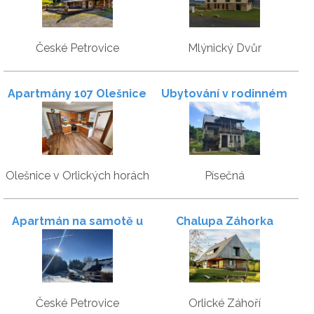
České Petrovice
Mlýnický Dvůr
Apartmány 107 Olešnice
Ubytování v rodinném
2
domě se zahradou
Olešnice v Orlických horách
Písečná
Apartmán na samotě u
Chalupa Záhorka
lesa
České Petrovice
Orlické Záhoří