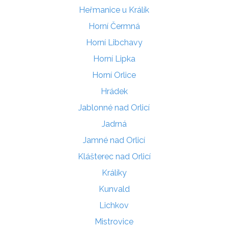
Heřmanice u Králík
Horní Čermná
Horní Libchavy
Horní Lipka
Horní Orlice
Hrádek
Jablonné nad Orlicí
Jadrná
Jamné nad Orlicí
Klášterec nad Orlicí
Králíky
Kunvald
Lichkov
Mistrovice