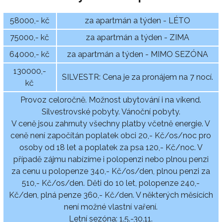
58000,- kč
za apartmán a týden - LÉTO
75000,- kč
za apartmán a týden - ZIMA
64000,- kč
za apartmán a týden - MIMO SEZÓNA
130000,-
SILVESTR: Cena je za pronájem na 7 nocí.
kč
Provoz celoročně. Možnost ubytování i na víkend.
Silvestrovské pobyty. Vánoční pobyty.
V ceně jsou zahrnuty všechny platby včetně energie. V
ceně není započítán poplatek obci 20,- Kč/os/noc pro
osoby od 18 let a poplatek za psa 120,- Kč/noc. V
případě zájmu nabízíme i polopenzi nebo plnou penzi
za cenu u polopenze 340,- Kč/os/den, plnou penzi za
510,- Kč/os/den. Děti do 10 let, polopenze 240,-
Kč/den, plná penze 360,- Kč/den. V některých měsících
není možné vlastní vaření.
Letní sezóna: 1.5.-30.11.