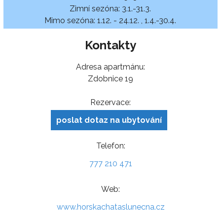
Zimní sezóna: 3.1.-31.3.
Mimo sezóna: 1.12. - 24.12. , 1.4.-30.4.
Kontakty
Adresa apartmánu:
Zdobnice 19
Rezervace:
poslat dotaz na ubytování
Telefon:
777 210 471
Web:
www.horskachataslunecna.cz