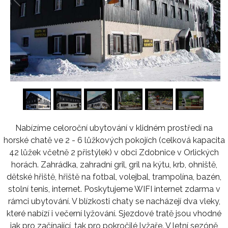
1
/
16
Nabízíme celoroční ubytování v klidném prostředí na
horské chatě ve 2 - 6 lůžkových pokojích (celková kapacita
42 lůžek včetně 2 přistýlek) v obci Zdobnice v Orlických
horách. Zahrádka, zahradní gril, gril na kýtu, krb, ohniště,
dětské hřiště, hřiště na fotbal, volejbal, trampolína, bazén,
stolní tenis, internet. Poskytujeme WIFI internet zdarma v
rámci ubytování. V blízkosti chaty se nacházejí dva vleky,
které nabízí i večerní lyžování. Sjezdové tratě jsou vhodné
jak pro začínající, tak pro pokročilé lyžaře. V letní sezóně