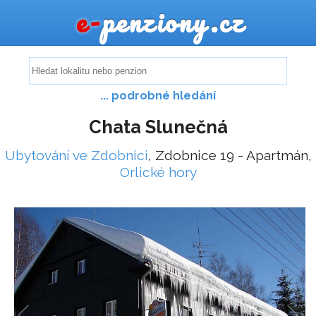
e-
penziony.cz
... podrobné hledání
Chata Slunečná
Ubytování ve Zdobnici
, Zdobnice 19 - Apartmán,
Orlické hory