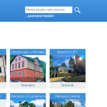
... podrobné hledání
Ubytování u Křiváků
Resort LUFT
Hřensko
Sněžník
z
Penzion U Lucerny s
Pension Lesná
malou farmičkou