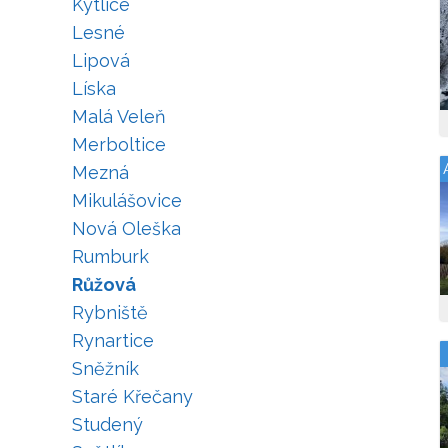
Kytlice
Lesné
Lipová
Líska
Malá Veleň
Merboltice
Mezná
Mikulášovice
Nová Oleška
Rumburk
Růžová
Rybniště
Rynartice
Sněžník
Staré Křečany
Studený