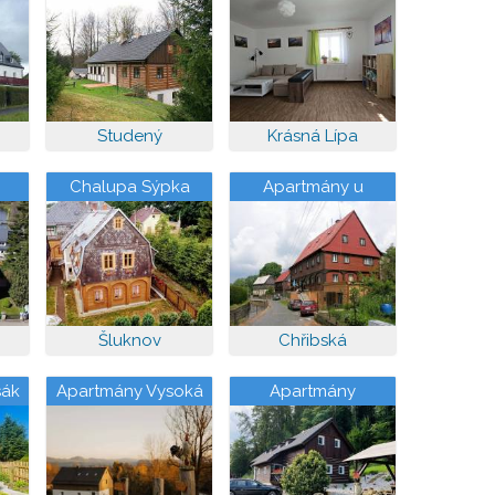
apartmán
Studený
Krásná Lípa
Chalupa Sýpka
Apartmány u
Náměstí
Šluknov
Chřibská
sák
Apartmány Vysoká
Apartmány
Jetřichovice