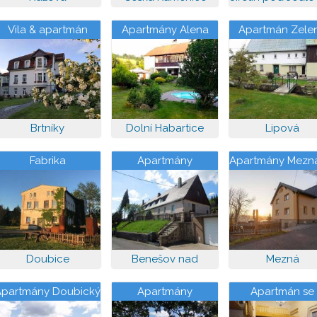
Vila & apartmán
Apartmány Alena
Apartmán Zele
Adelaide
zahrada
Brtníky
Dolní Habartice
Lipová
Fabrika
Apartmány
Apartmány Mezn
Doubice
Benešov nad
Mezná
Ploučnicí
Apartmány Doubický
Apartmány
Apartmán se
Venkov
zahradou