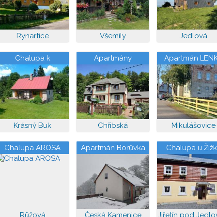
Rynartice
Všemily
Jedlová
Chalupa k
Apartmány
Apartmán LEN
pronajmutí
Krásný Buk
Chřibská
Mikulášovice
Chalupa AROSA
Apartmán Borůvka
Chalupa u Žižk
Růžová
Česká Kamenice
Jiřetín pod Jedl