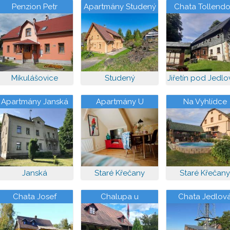
Penzion Petr
Apartmány Studený
Chata Tollendo
Mikulášovice
Studený
Jiřetín pod Jedl
Apartmány Janská
Apartmány U
Na Vyhlídce
Mluvících kamenů na
eko zahradě
Janská
Staré Křečany
Staré Křečany
Chata Josef
Chalupa u
Chata Jedlov
Jetřichovic