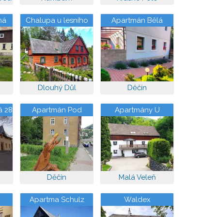
ná
Chalupa u lesního
Apartmán Bělá
Ducha
Dlouhý Důl
Děčín
á 28
Apartmán Pod
Apartmány U
Zámkem
Kavalíra
Děčín
Malá Veleň
Apartma Schulz
Waldex