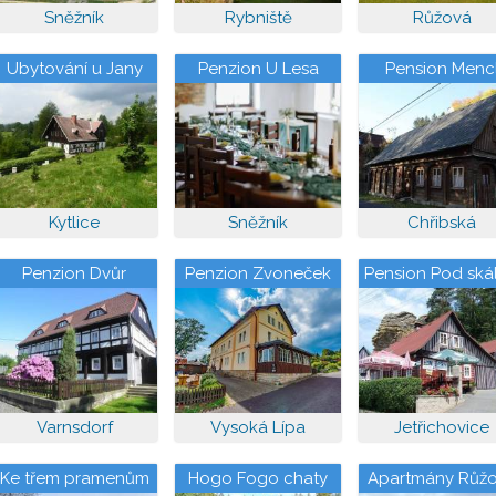
Sněžník
Rybniště
Růžová
Ubytování u Jany
Penzion U Lesa
Pension Menc
Kytlice
Sněžník
Chřibská
Penzion Dvůr
Penzion Zvoneček
Pension Pod ská
pohody
Varnsdorf
Vysoká Lípa
Jetřichovice
Ke třem pramenům
Hogo Fogo chaty
Apartmány Růž