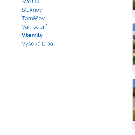
Světlík
Šluknov
Tomášov
Varnsdorf
Všemily
Vysoká Lípa