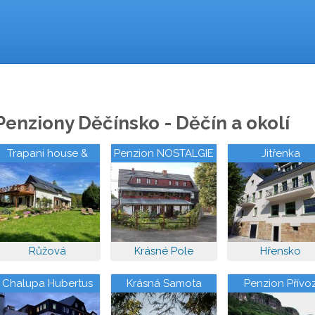
Penziony Děčínsko - Děčín a okolí
Trapani house &
Penzion NOSTALGIE
Jitřenka
camp
1876
Růžová
Krásné Pole
Hřensko
Chalupa Hubertus
Krásná Samota
Penzion Přívo