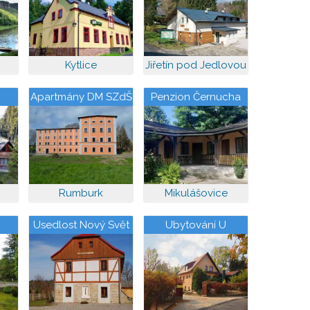
Kytlice
Jiřetín pod Jedlovou
Apartmány DM SZdŠ
Penzion Černucha
a OA
Rumburk
Mikulášovice
Usedlost Nový Svět
Ubytování U
čalouníka