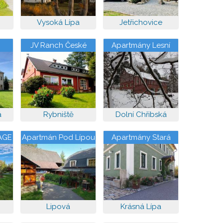
Vysoká Lípa
Jetřichovice
JV Ranch České
Apartmány Lesní
Švýcarsko
zátiší Marlenka
á
Rybniště
Dolní Chřibská
AGE
Apartmán Pod Lípou
Apartmány Stará
Škola
Lipová
Krásná Lípa