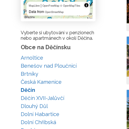
|
MapLibre
OpenFreeMap
© OpenMapTiles
Data from
OpenStreetMap
Vyberte si ubytování v penzionech
nebo apartmánech v okolí Děčína.
Obce na Děčínsku
Arnoltice
Benešov nad Ploučnicí
Brtníky
Česká Kamenice
Děčín
Děčín XVII-Jalůvčí
Dlouhý Důl
Dolní Habartice
Dolní Chřibská