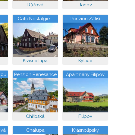
Růžová
Janov
l
Cafe Nostalgie -
Penzion Zátiší
privat
Miroslava Horníčka
Krásná Lípa
Kytlice
lou
Penzion Renesance
Apartmány Filipov
Chřibská
Filipov
ová
Chalupa
Krásnolipský