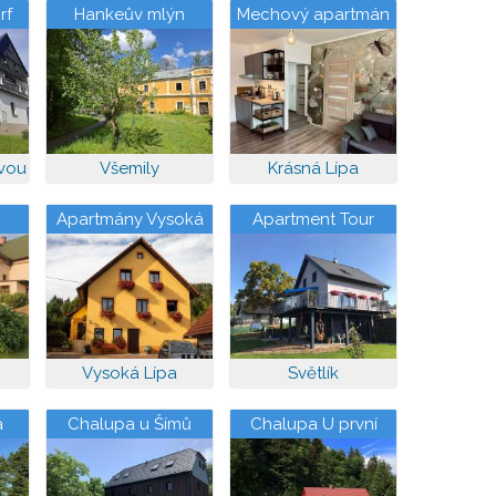
rf
Hankeův mlýn
Mechový apartmán
ovou
Všemily
Krásná Lípa
Apartmány Vysoká
Apartment Tour
Lípa 121
Bohemian
Switzerland
Vysoká Lípa
Světlík
á
Chalupa u Šímů
Chalupa U první
skály