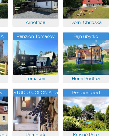
Arnoltice
Dolní Chřibská
KA
Penzion Tomášov
Fajn ubytko
Tomášov
Horní Podluží
y
STUDIO COLONIAL a
Penzion pod
VINTAGE
Železným vrchem
ovou
Rumburk
Krásné Pole