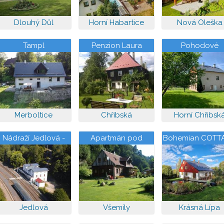
Dlouhý Důl
Horní Habartice
Nová Oleška
Tampl
Penzion Laura
Pohodové
apartmány
Merboltice
Chřibská
Horní Chřibsk
Nádraží Jedlová -
Apartmán pod
Bohemian COTT
apartmány
skálou
Jedlová
Všemily
Krásná Lípa