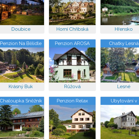
Doubice
Horní Chřibská
Hřensko
Penzion Na Bělidle
Penzion AROSA
Chatky Lesná
Krásný Buk
Růžová
Lesné
Chaloupka Sněžník
Penzion Relax
Ubytování v
penzionu