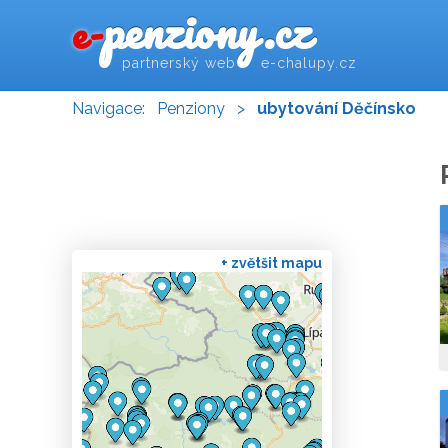
penziony.cz
e-
partnerský web e-chalupy.cz
Navigace:
Penziony
>
ubytování Děčínsko
+ zvětšit mapu