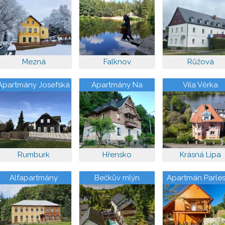
Mezná
Falknov
Růžová
Apartmány Josefská
Apartmány Na
Vila Věrka
Výsluní
Rumburk
Hřensko
Krásná Lípa
Alfapartmány
Bečkův mlýn
Apartmán Parle