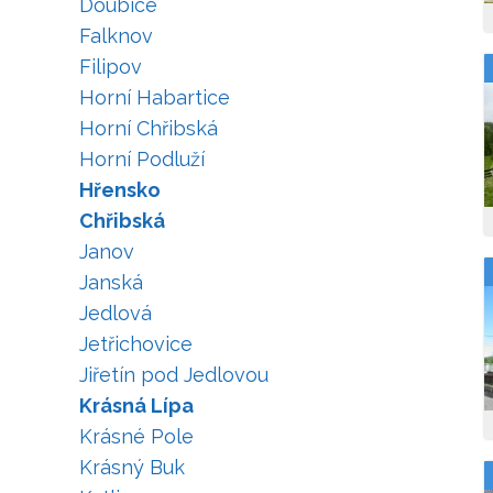
Doubice
Falknov
Filipov
Horní Habartice
Horní Chřibská
Horní Podluží
Hřensko
Chřibská
Janov
Janská
Jedlová
Jetřichovice
Jiřetín pod Jedlovou
Krásná Lípa
Krásné Pole
Krásný Buk