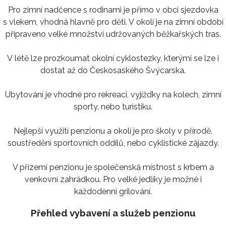
Pro zimní nadčence s rodinami je přímo v obci sjezdovka
s vlekem, vhodná hlavně pro děti. V okolí je na zimní období
připraveno velké množství udržovaných běžkařských tras.
V létě lze prozkoumat okolní cyklostezky, kterými se lze i
dostat až do Českosaského Švýcarska.
Ubytování je vhodné pro rekreaci, vyjížďky na kolech, zimní
sporty, nebo turistiku.
Nejlepší využití penzionu a okolí je pro školy v přírodě,
soustředění sportovních oddílů, nebo cyklistické zájazdy.
V přízemí penzionu je společenská místnost s krbem a
venkovní zahrádkou. Pro velké jedlíky je možné i
každodenní grilování.
Přehled vybavení a služeb penzionu