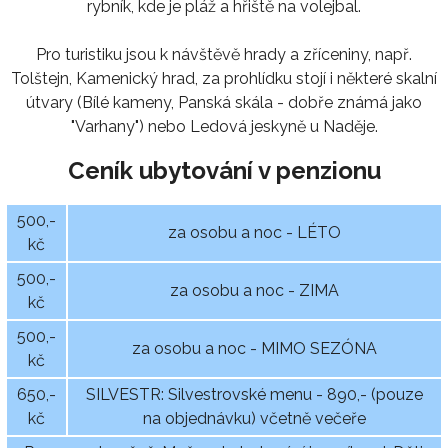
rybník, kde je pláž a hřiště na volejbal.
Pro turistiku jsou k návštěvě hrady a zříceniny, např.
Tolštejn, Kamenický hrad, za prohlídku stojí i některé skalní
útvary (Bílé kameny, Panská skála - dobře známá jako
"Varhany") nebo Ledová jeskyně u Naděje.
Ceník ubytování v penzionu
500,-
za osobu a noc - LÉTO
kč
500,-
za osobu a noc - ZIMA
kč
500,-
za osobu a noc - MIMO SEZÓNA
kč
650,-
SILVESTR: Silvestrovské menu - 890,- (pouze
kč
na objednávku) včetně večeře