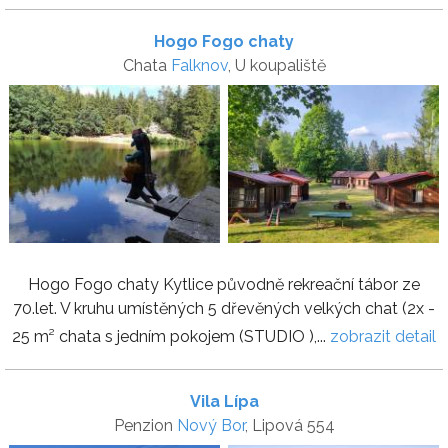
Hogo Fogo chaty
Chata
Falknov
, U koupaliště
Hogo Fogo chaty Kytlice původně rekreační tábor ze
70.let. V kruhu umístěných 5 dřevěných velkých chat (2x -
25 m² chata s jedním pokojem (STUDIO ),...
zobrazit detail
Vila Lípa
Penzion
Nový Bor
, Lipová 554