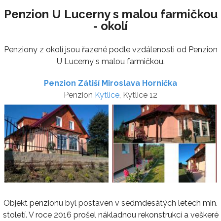
Penzion U Lucerny s malou farmičkou
- okolí
Penziony z okolí jsou řazené podle vzdálenosti od Penzion
U Lucerny s malou farmičkou.
Penzion Zátiší Miroslava Horníčka
Penzion
Kytlice
, Kytlice 12
Objekt penzionu byl postaven v sedmdesátých letech min.
století. V roce 2016 prošel nákladnou rekonstrukcí a veškeré