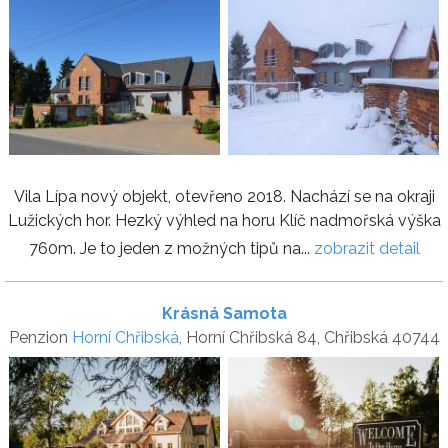
Vila Lípa nový objekt, otevřeno 2018. Nachází se na okraji
Lužických hor. Hezký výhled na horu Klíč nadmořská výška
760m. Je to jeden z možných tipů na...
zobrazit detail
Krásná Samota
Penzion
Horní Chřibská
, Horní Chřibská 84, Chřibská 40744