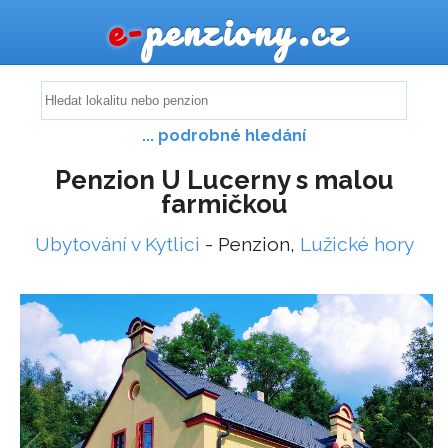
e-
penziony.cz
... podrobné hledání
Penzion U Lucerny s malou
farmičkou
Ubytování v Kytlici
- Penzion,
Lužické hory