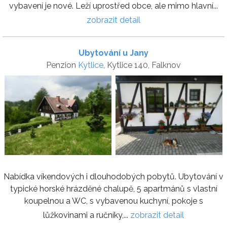
vybavení je nové. Leží uprostřed obce, ale mimo hlavní...
zobrazit detail
Ubytování u Jany
Penzion
Kytlice
, Kytlice 140, Falknov
Nabídka víkendových i dlouhodobých pobytů. Ubytování v
typické horské hrázděné chalupě, 5 apartmánů s vlastní
koupelnou a WC, s vybavenou kuchyní, pokoje s
lůžkovinami a ručníky,...
zobrazit detail