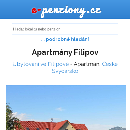
e-
penziony.cz
... podrobné hledání
Apartmány Filipov
Ubytování ve Filipově
- Apartmán,
České
Švýcarsko