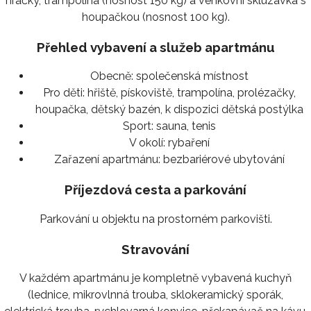
hračky, trampolína (nosnost 150 kg) a venkovní skluzavka s
houpačkou (nosnost 100 kg).
Přehled vybavení a služeb apartmánu
Obecně:
společenská místnost
Pro děti:
hřiště, pískoviště, trampolína, prolézačky,
houpačka, dětský bazén, k dispozici dětská postýlka
Sport:
sauna, tenis
V okolí:
rybaření
Zařazení apartmánu:
bezbariérové ubytování
Příjezdová cesta a parkování
Parkování u objektu na prostorném parkovišti.
Stravování
V každém apartmánu je kompletně vybavená kuchyň
(lednice, mikrovlnná trouba, sklokeramický sporák,