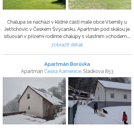
Chalupa se nachází v klidné části malé obce Všemily u
Jetřichovic v Českém Švýcarsku. Apartmán pod skálou je
situován v přízemí rodinné chalupy s vlastním vchodem....
zobrazit detail
Apartmán Borůvka
Apartmán
Česká Kamenice
, Sládkova 853