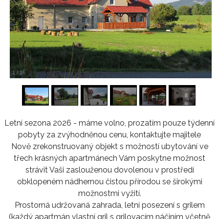
1
/
16
Letní sezona 2026 - máme volno, prozatím pouze týdenní
pobyty za zvýhodněnou cenu, kontaktujte majitele
Nově zrekonstruovaný objekt s možností ubytování ve
třech krásných apartmánech Vám poskytne možnost
strávit Vaši zaslouženou dovolenou v prostředí
obklopeném nádhernou čistou přírodou se širokými
možnostmi vyžití.
Prostorná udržovaná zahrada, letní posezení s grilem
(každý apartmán vlastní gril s grilovacím náčiním včetně