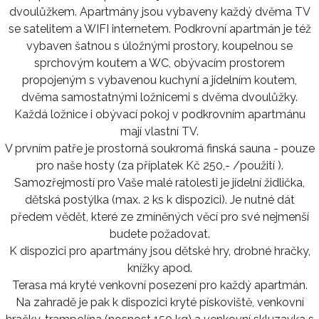
dvoulůžkem. Apartmány jsou vybaveny každý dvěma TV
se satelitem a WIFI internetem. Podkrovní apartmán je též
vybaven šatnou s úložnými prostory, koupelnou se
sprchovým koutem a WC, obývacím prostorem
propojeným s vybavenou kuchyní a jídelním koutem,
dvěma samostatnými ložnicemi s dvěma dvoulůžky.
Každá ložnice i obývací pokoj v podkrovním apartmánu
mají vlastní TV.
V prvním patře je prostorná soukromá finská sauna - pouze
pro naše hosty (za příplatek Kč 250,- /použití ).
Samozřejmostí pro Vaše malé ratolesti je jídelní židlička,
dětská postýlka (max. 2 ks k dispozici). Je nutné dát
předem vědět, které ze zmíněných věcí pro své nejmenší
budete požadovat.
K dispozici pro apartmány jsou dětské hry, drobné hračky,
knížky apod.
Terasa má kryté venkovní posezení pro každý apartmán.
Na zahradě je pak k dispozici kryté pískoviště, venkovní