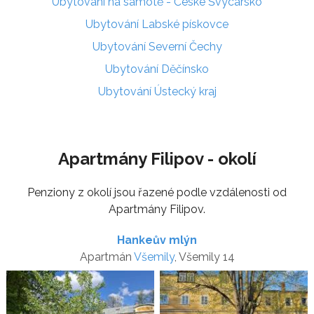
Ubytování na samotě - České Švýcarsko
Ubytování Labské pískovce
Ubytování Severní Čechy
Ubytování Děčínsko
Ubytování Ústecký kraj
Apartmány Filipov - okolí
Penziony z okolí jsou řazené podle vzdálenosti od
Apartmány Filipov.
Hankeův mlýn
Apartmán
Všemily
, Všemily 14