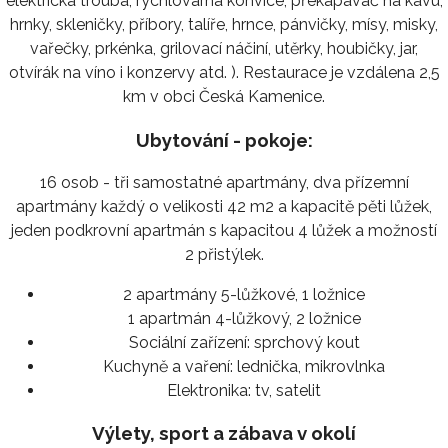
elektrická trouba, rychlovarná konvice, překapávač na kávu,
hrnky, skleničky, příbory, talíře, hrnce, pánvičky, mísy, misky,
vařečky, prkénka, grilovací náčiní, utěrky, houbičky, jar,
otvírák na víno i konzervy atd. ). Restaurace je vzdálena 2,5
km v obci Česká Kamenice.
Ubytování - pokoje:
16 osob - tři samostatné apartmány, dva přízemní
apartmány každý o velikosti 42 m2 a kapacitě pěti lůžek,
jeden podkrovní apartmán s kapacitou 4 lůžek a možností
2 přistýlek.
2 apartmány 5-lůžkové, 1 ložnice
1 apartmán 4-lůžkový, 2 ložnice
Sociální zařízení:
sprchový kout
Kuchyně a vaření:
lednička, mikrovlnka
Elektronika:
tv, satelit
Výlety, sport a zábava v okolí