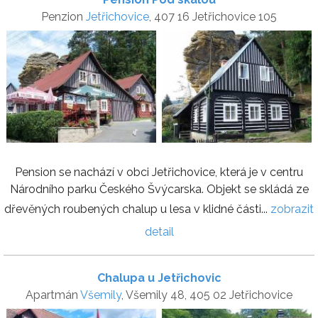
Penzion
Jetřichovice
, 407 16 Jetřichovice 105
Pension se nachází v obci Jetřichovice, která je v centru
Národního parku Českého Švýcarska. Objekt se skládá ze
dřevěných roubených chalup u lesa v klidné části...
zobrazit
detail
Chalupa u Jetřichovic
Apartmán
Všemily
, Všemily 48, 405 02 Jetřichovice