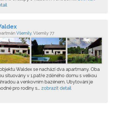
tail
aldex
partmán
Všemily
, Všemily 77
objektu Waldex se nachází dva apartmany. Oba
ou situovány v 1.patře zděného domu s velkou
ahradou a venkovním bazénem. Ubytování je
odné pro rodiny s...
zobrazit detail