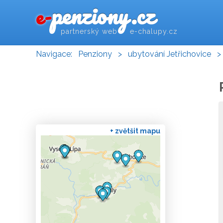
penziony.cz
e-
partnerský web e-chalupy.cz
Navigace:
Penziony
>
ubytování Jetřichovice
+ zvětšit mapu