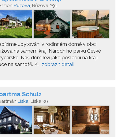
enzion
Růžová
, Růžová 291
abízíme ubytování v rodinném domě v obci
ůžová na samém kraji Národního parku České
ýcarsko. Náš dům leží jako poslední na kraji
ce na samotě. K...
zobrazit detail
partma Schulz
partmán
Líska
, Líska 39