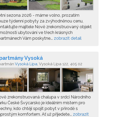
tní sezona 2026 - máme volno, prozatím
ouze týdenní pobyty za zvýhodněnou cenu,
ntaktujte majitele Nově zrekonstruovaný objekt
možností ubytování ve třech krásných
partmánech Vám poskytne...
zobrazit detail
partmány Vysoká
partmán
Vysoká Lípa
, Vysoká Lípa 122, 405 02
třichovice
vě zrekonstruovaná chalupa v srdci Národního
rku České Švýcarsko je ideálním místem pro
echny, kdo chtějí spojit pobyt v přírodě s
prostým komfortem. Ať už přijedete...
zobrazit