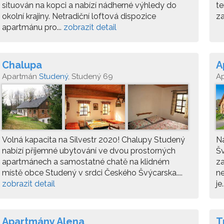
situován na kopci a nabízí nádherné výhledy do
te
okolní krajiny. Netradiční loftová dispozice
za
apartmánu pro...
zobrazit detail
Chalupa
A
Apartmán
Studený
, Studený 69
A
Volná kapacita na Silvestr 2020! Chalupy Studený
N
nabízí příjemné ubytování ve dvou prostorných
Šv
apartmánech a samostatné chatě na klidném
za
místě obce Studený v srdci Českého Švýcarska....
ne
zobrazit detail
je.
Apartmány Alena
T