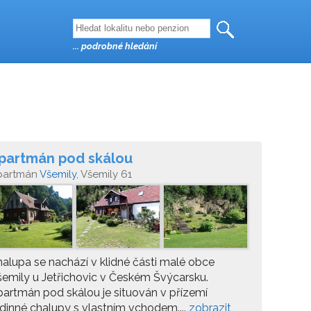
... podrobné hledání
partmán pod skálou
partmán
Všemily
, Všemily 61
alupa se nachází v klidné části malé obce
emily u Jetřichovic v Českém Švýcarsku.
artmán pod skálou je situován v přízemí
dinné chalupy s vlastním vchodem....
zobrazit