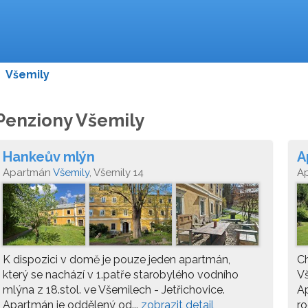
>
Všemily
Penziony Všemily
Hankeův mlýn
A
Apartmán
Všemily
, Všemily 14
A
K dispozici v domě je pouze jeden apartmán,
Ch
který se nachází v 1.patře starobylého vodního
Vš
mlýna z 18.stol. ve Všemilech - Jetřichovice.
Ap
Apartmán je oddělený od...
zobrazit detail
ro