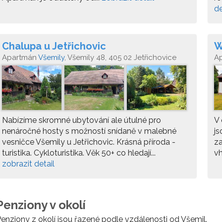
de
Chalupa u Jetřichovic
W
Apartmán
Všemily
, Všemily 48, 405 02 Jetřichovice
A
Nabízíme skromné ubytování ale útulné pro
V 
nenáročné hosty s možností snídaně v malebné
js
vesničce Všemily u Jetřichovic. Krásná příroda -
z
turistika. Cykloturistika. Věk 50+ co hledají...
vh
zobrazit detail
Penziony v okolí
enziony z okolí jsou řazené podle vzdálenosti od Všemil.