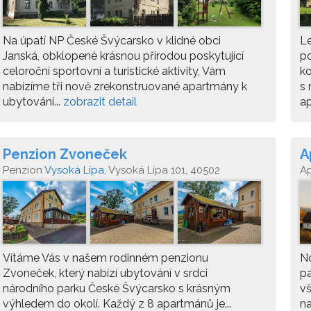
Na úpatí NP České Švýcarsko v klidné obci
Le
Janská, obklopené krásnou přírodou poskytující
p
celoroční sportovní a turistické aktivity, Vám
ko
nabízíme tři nově zrekonstruované apartmány k
s 
ubytování...
zobrazit detail
a
Penzion Zvoneček
A
Penzion
Vysoká Lípa
, Vysoká Lípa 101, 40502
A
Jetřichovice
Je
Vítáme Vás v našem rodinném penzionu
No
Zvoneček, který nabízí ubytování v srdci
pa
národního parku České Švýcarsko s krásným
vš
výhledem do okolí. Každý z 8 apartmánů je...
na