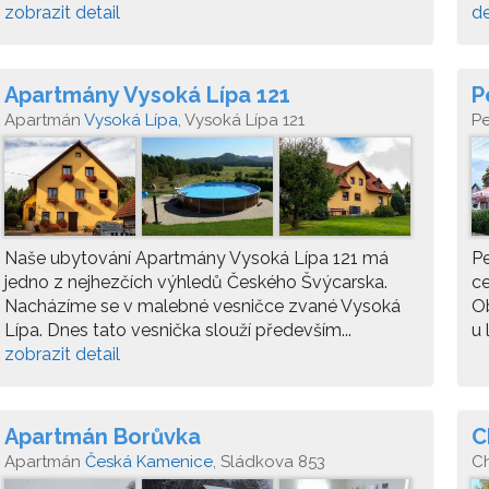
zobrazit detail
de
Apartmány Vysoká Lípa 121
P
Apartmán
Vysoká Lípa
, Vysoká Lípa 121
P
Naše ubytování Apartmány Vysoká Lípa 121 má
Pe
jedno z nejhezčích výhledů Českého Švýcarska.
ce
Nacházíme se v malebné vesničce zvané Vysoká
Ob
Lípa. Dnes tato vesnička slouží především...
u 
zobrazit detail
Apartmán Borůvka
C
Apartmán
Česká Kamenice
, Sládkova 853
C