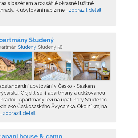
ras s bazénem a rozsáhlé okrasné i užitné
hrady. K ubytování nabízíme...
zobrazit detail
partmány Studený
partmán
Studený
, Studený 58
adstandardní ubytování v Česko - Saském
ýcarsku. Objekt se 4 apartmány a udržovanou
hradou. Apartmány leží na úpatí hory Studenec
daleko Českosaského Švýcarska. Okolní krajina
..
zobrazit detail
rapani house & camp