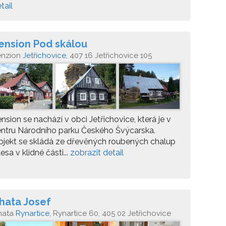
tail
ension Pod skálou
enzion
Jetřichovice
, 407 16 Jetřichovice 105
nsion se nachází v obci Jetřichovice, která je v
ntru Národního parku Českého Švýcarska.
jekt se skládá ze dřevěných roubených chalup
lesa v klidné části...
zobrazit detail
hata Josef
hata
Rynartice
, Rynartice 60, 405 02 Jetřichovice