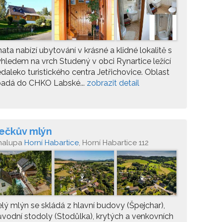
ata nabízí ubytování v krásné a klidné lokalitě s
hledem na vrch Studený v obci Rynartice ležící
daleko turistického centra Jetřichovice. Oblast
padá do CHKO Labské...
zobrazit detail
ečkův mlýn
halupa
Horní Habartice
, Horní Habartice 112
lý mlýn se skládá z hlavní budovy (Špejchar),
vodní stodoly (Stodůlka), krytých a venkovních