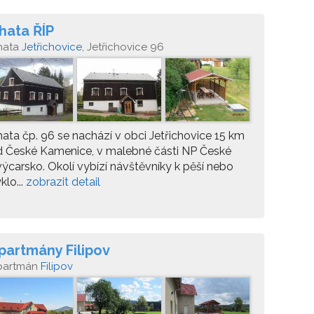
hata ŘÍP
hata
Jetřichovice
, Jetřichovice 96
ata čp. 96 se nachází v obci Jetřichovice 15 km
d České Kamenice, v malebné části NP České
ýcarsko. Okolí vybízí návštěvníky k pěší nebo
klo...
zobrazit detail
partmány Filipov
partmán
Filipov