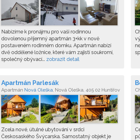
Nabízíme k pronájmu pro vaši rodinnou
Ch
dovolenou příjemný apartmán 3+kk v nově
vý
postaveném rodinném domku. Apartmán nabízí
ne
dvě oddělené ložnice, které vám zajistí soukromí,
s
společný obývací...
zobrazit detail
Apartmán Parlesák
B
Apartmán
Nová Oleška
, Nová Oleška, 405 02 Huntířov
C
Zcela nové, útulné ubytování v srdci
Ce
Českosaského Švýcarska. Samostatný objekt je
pů