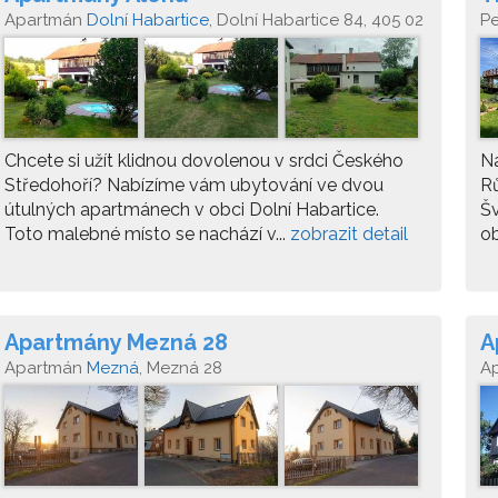
Apartmán
Dolní Habartice
, Dolní Habartice 84, 405 02
P
Chcete si užít klidnou dovolenou v srdci Českého
N
Středohoří? Nabízíme vám ubytování ve dvou
R
útulných apartmánech v obci Dolní Habartice.
Šv
Toto malebné místo se nachází v...
zobrazit detail
ob
Apartmány Mezná 28
A
Apartmán
Mezná
, Mezná 28
A