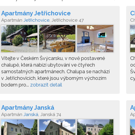
Apartmány Jetřichovice
C
Apartmán
Jetřichovice
, Jetřichovice 47
C
Vítejte v Českém Švýcarsku, v nově postavené
Ch
chalupě, která nabízí ubytování ve čtyřech
o
samostatných apartmánech. Chalupa se nachází
Šv
v Jetřichovicích, které jsou výborným výchozím
cy
bodem pro...
zobrazit detail
Apartmány Janská
A
Apartmán
Janská
, Janská 74
A