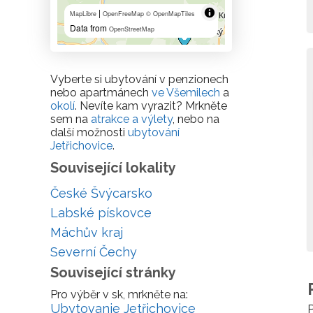
|
MapLibre
OpenFreeMap
© OpenMapTiles
Data from
OpenStreetMap
Vyberte si ubytování v penzionech
nebo apartmánech
ve Všemilech
a
okolí
. Nevíte kam vyrazit? Mrkněte
sem na
atrakce a výlety
, nebo na
další možnosti
ubytování
Jetřichovice
.
Související lokality
České Švýcarsko
Labské pískovce
Máchův kraj
Severní Čechy
Související stránky
Pro výběr v sk, mrkněte na:
Ubytovanie Jetřichovice
P