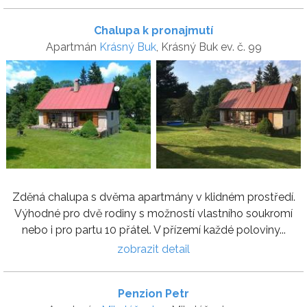
Chalupa k pronajmutí
Apartmán
Krásný Buk
, Krásný Buk ev. č. 99
Zděná chalupa s dvěma apartmány v klidném prostředí.
Výhodné pro dvě rodiny s možností vlastního soukromí
nebo i pro partu 10 přátel. V přízemí každé poloviny...
zobrazit detail
Penzion Petr