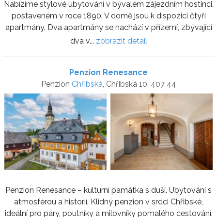
Nabízíme stylové ubytování v bývalém zájezdním hostinci,
postaveném v roce 1890. V domě jsou k dispozici čtyři
apartmány. Dva apartmány se nachází v přízemí, zbývající
dva v...
zobrazit detail
Penzion Renesance
Penzion
Chřibská
, Chřibská 10, 407 44
Penzion Renesance – kulturní památka s duší. Ubytování s
atmosférou a historií. Klidný penzion v srdci Chřibské,
ideální pro páry, poutníky a milovníky pomalého cestování.