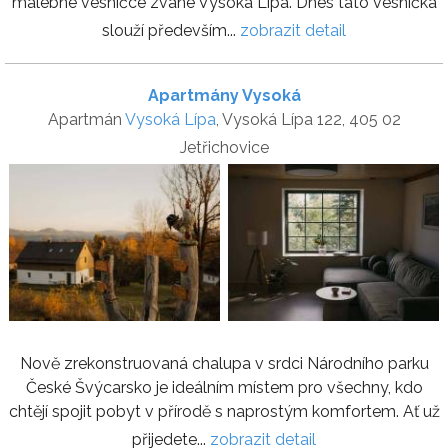
malebné vesničce zvané Vysoká Lípa. Dnes tato vesnička
slouží především...
zobrazit detail
Apartmány Vysoká
Apartmán
Vysoká Lípa
, Vysoká Lípa 122, 405 02
Jetřichovice
Nově zrekonstruovaná chalupa v srdci Národního parku
České Švýcarsko je ideálním místem pro všechny, kdo
chtějí spojit pobyt v přírodě s naprostým komfortem. Ať už
přijedete...
zobrazit detail