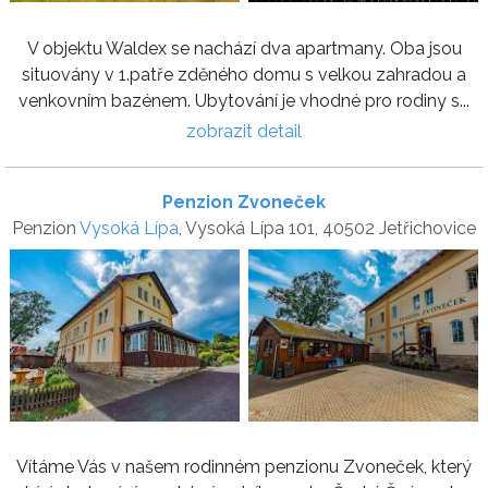
V objektu Waldex se nachází dva apartmany. Oba jsou
situovány v 1.patře zděného domu s velkou zahradou a
venkovním bazénem. Ubytování je vhodné pro rodiny s...
zobrazit detail
Penzion Zvoneček
Penzion
Vysoká Lípa
, Vysoká Lípa 101, 40502 Jetřichovice
Vítáme Vás v našem rodinném penzionu Zvoneček, který