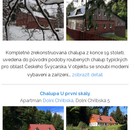
Kompletně zrekonstruovaná chalupa z konce 19 století,
uvedena do původní podoby roubených chalup typických
pro oblast Českého Švýcarska. V objektu se snoubí moderní
vybavení a zařízení...
zobrazit detail
Chalupa U první skály
Apartmán
Dolní Chřibská
, Dolní Chřibská 5