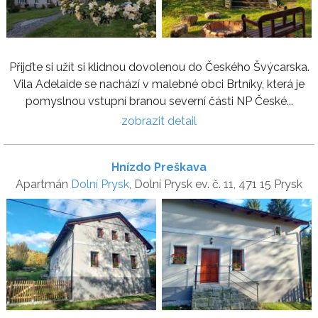
Přijďte si užít si klidnou dovolenou do Českého Švýcarska.
Vila Adelaide se nachází v malebné obci Brtníky, která je
pomyslnou vstupní branou severní části NP České...
zobrazit detail
Hnízdo Preškava
Apartmán
Dolní Prysk
, Dolní Prysk ev. č. 11, 471 15 Prysk