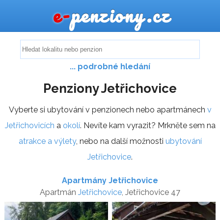
e-
penziony.cz
... podrobné hledání
Penziony Jetřichovice
Vyberte si ubytování v penzionech nebo apartmánech
v
Jetřichovicích
a
okolí
. Nevíte kam vyrazit? Mrkněte sem na
atrakce a výlety
, nebo na další možnosti
ubytování
Jetřichovice
.
Apartmány Jetřichovice
Apartmán
Jetřichovice
, Jetřichovice 47