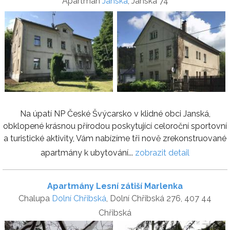
Apartmán
Janská
, Janská 74
Na úpatí NP České Švýcarsko v klidné obci Janská,
obklopené krásnou přírodou poskytující celoroční sportovní
a turistické aktivity, Vám nabízíme tři nově zrekonstruované
apartmány k ubytování...
zobrazit detail
Apartmány Lesní zátiší Marlenka
Chalupa
Dolní Chřibská
, Dolní Chřibská 276, 407 44
Chřibská