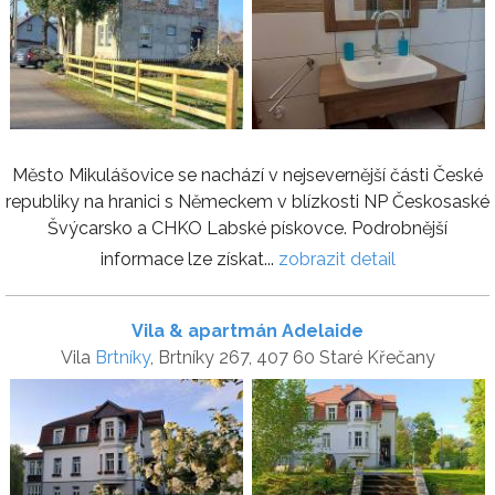
Město Mikulášovice se nachází v nejsevernější části České
republiky na hranici s Německem v blízkosti NP Českosaské
Švýcarsko a CHKO Labské pískovce. Podrobnější
informace lze získat...
zobrazit detail
Vila & apartmán Adelaide
Vila
Brtníky
, Brtníky 267, 407 60 Staré Křečany