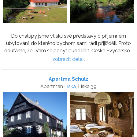
Do chalupy jsme vtiskli své představy o příjemném
ubytování, do kterého bychom sami rádi přijížděli. Proto
doufáme, že i Vám se pobyt bude líbit. České Švýcarsko...
zobrazit detail
Apartma Schulz
Apartmán
Líska
, Líska 39