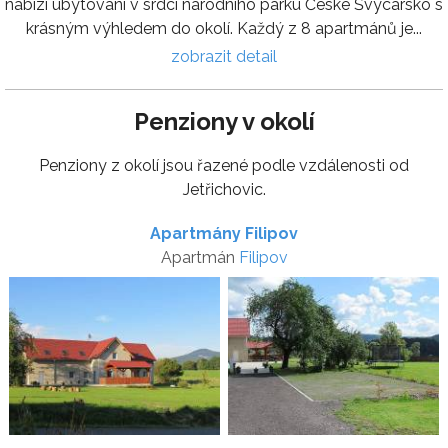
nabízí ubytování v srdci národního parku České Švýcarsko s
krásným výhledem do okolí. Každý z 8 apartmánů je...
zobrazit detail
Penziony v okolí
Penziony z okolí jsou řazené podle vzdálenosti od
Jetřichovic.
Apartmány Filipov
Apartmán
Filipov