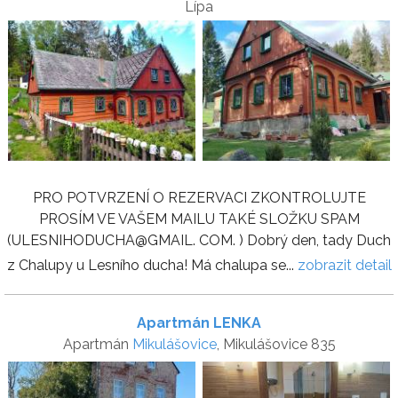
Lípa
PRO POTVRZENÍ O REZERVACI ZKONTROLUJTE
PROSÍM VE VAŠEM MAILU TAKÉ SLOŽKU SPAM
(ULESNIHODUCHA@GMAIL. COM. ) Dobrý den, tady Duch
z Chalupy u Lesního ducha! Má chalupa se...
zobrazit detail
Apartmán LENKA
Apartmán
Mikulášovice
, Mikulášovice 835