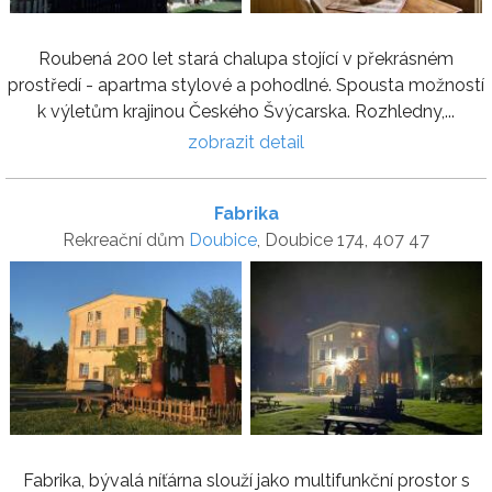
Roubená 200 let stará chalupa stojící v překrásném
prostředí - apartma stylové a pohodlné. Spousta možností
k výletům krajinou Českého Švýcarska. Rozhledny,...
zobrazit detail
Fabrika
Rekreační dům
Doubice
, Doubice 174, 407 47
Fabrika, bývalá níťárna slouží jako multifunkční prostor s