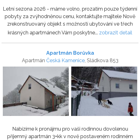
Letní sezona 2026 - máme volno, prozatím pouze týdenní
pobyty za zvýhodněnou cenu, kontaktujte majitele Nově
zrekonstruovaný objekt s možností ubytování ve třech
krásných apartmánech Vám poskytne...
zobrazit detail
Apartmán Borůvka
Apartmán
Česká Kamenice
, Sládkova 853
Nabízíme k pronájmu pro vaši rodinnou dovolenou
příjemný apartmán 3+kk v nově postaveném rodinném