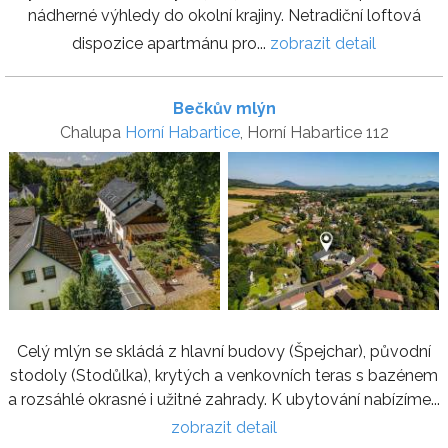
nádherné výhledy do okolní krajiny. Netradiční loftová
dispozice apartmánu pro...
zobrazit detail
Bečkův mlýn
Chalupa
Horní Habartice
, Horní Habartice 112
Celý mlýn se skládá z hlavní budovy (Špejchar), původní
stodoly (Stodůlka), krytých a venkovních teras s bazénem
a rozsáhlé okrasné i užitné zahrady. K ubytování nabízíme...
zobrazit detail