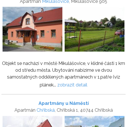
Apartmán
Mikulášovice
, Mikulášovice 905
Objekt se nachází v městě Mikulášovice, v klidné části 1 km
od středu města. Ubytování nabízíme ve dvou
samostatných oddělených apartmánech v 1.patře (viz
plánek...
zobrazit detail
Apartmány u Náměstí
Apartmán
Chřibská
, Chřibská 1, 40744 Chřibská