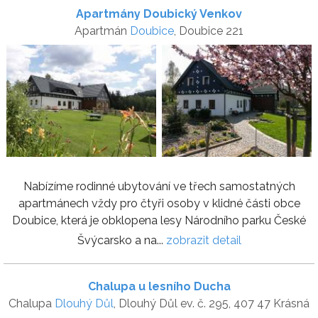
Apartmány Doubický Venkov
Apartmán
Doubice
, Doubice 221
Nabízíme rodinné ubytování ve třech samostatných
apartmánech vždy pro čtyři osoby v klidné části obce
Doubice, která je obklopena lesy Národního parku České
Švýcarsko a na...
zobrazit detail
Chalupa u lesního Ducha
Chalupa
Dlouhý Důl
, Dlouhý Důl ev. č. 295, 407 47 Krásná