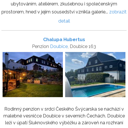
ubytováním, ateliérem, zkušebnou i společenským
prostorem, hned v jejím sousedství vznikla galerie...
zobrazit
detail
Chalupa Hubertus
Penzion
Doubice
, Doubice 163
Rodinný penzion v srdci Českého Švýcarska se nachází v
malebné vesničce Doubice v severních Čechách. Doubice
leží v úpatí Šluknovského výběžku a zároveň na rozhraní