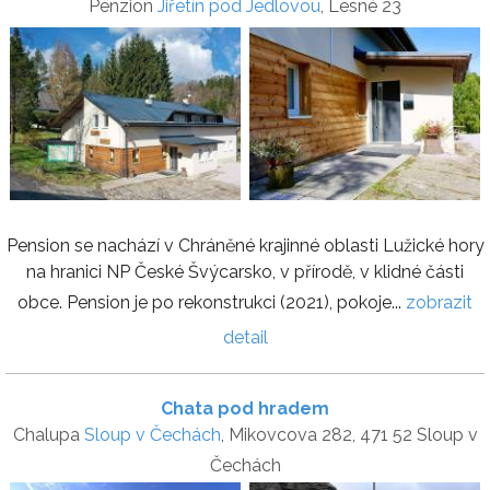
Penzion
Jiřetín pod Jedlovou
, Lesné 23
Pension se nachází v Chráněné krajinné oblasti Lužické hory
na hranici NP České Švýcarsko, v přírodě, v klidné části
obce. Pension je po rekonstrukci (2021), pokoje...
zobrazit
detail
Chata pod hradem
Chalupa
Sloup v Čechách
, Mikovcova 282, 471 52 Sloup v
Čechách