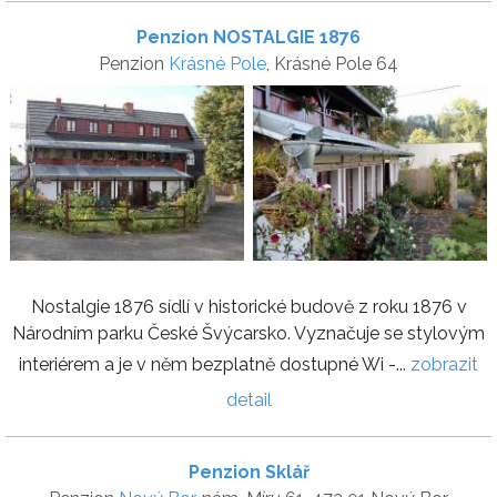
Penzion NOSTALGIE 1876
Penzion
Krásné Pole
, Krásné Pole 64
Nostalgie 1876 sídlí v historické budově z roku 1876 v
Národním parku České Švýcarsko. Vyznačuje se stylovým
interiérem a je v něm bezplatně dostupné Wi -...
zobrazit
detail
Penzion Sklář