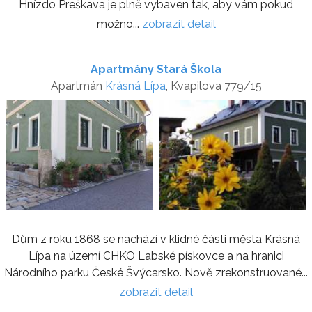
Hnízdo Preškava je plně vybaven tak, aby vám pokud
možno...
zobrazit detail
Apartmány Stará Škola
Apartmán
Krásná Lípa
, Kvapilova 779/15
Dům z roku 1868 se nachází v klidné části města Krásná
Lípa na území CHKO Labské pískovce a na hranici
Národního parku České Švýcarsko. Nově zrekonstruované...
zobrazit detail