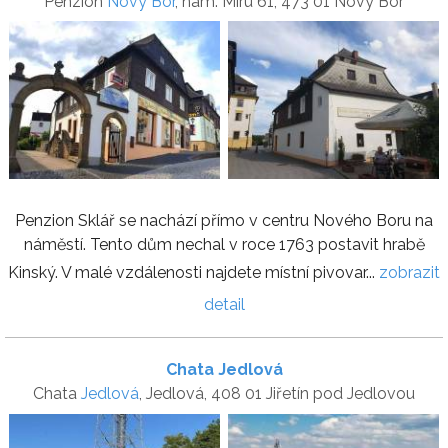
Penzion
Nový Bor
, nám. Míru 61, 473 01 Nový Bor
Penzion Sklář se nachází přímo v centru Nového Boru na
náměstí. Tento dům nechal v roce 1763 postavit hrabě
Kinský. V malé vzdálenosti najdete místní pivovar...
zobrazit
detail
Chata Jedlová
Chata
Jedlová
, Jedlová, 408 01 Jiřetín pod Jedlovou