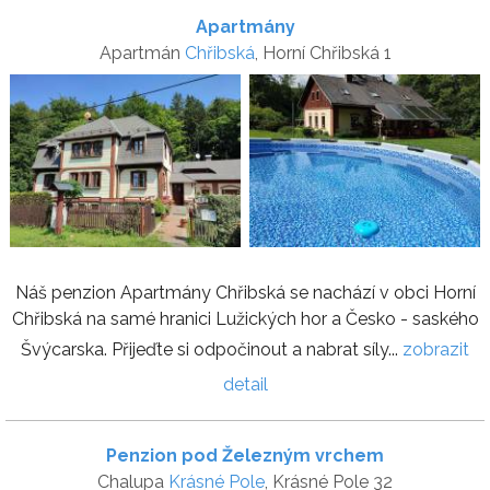
Apartmány
Apartmán
Chřibská
, Horní Chřibská 1
Náš penzion Apartmány Chřibská se nachází v obci Horní
Chřibská na samé hranici Lužických hor a Česko - saského
Švýcarska. Přijeďte si odpočinout a nabrat síly...
zobrazit
detail
Penzion pod Železným vrchem
Chalupa
Krásné Pole
, Krásné Pole 32