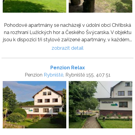
Pohodové apartmány se nacházejí v údolní obci Chřibská
na rozhraní Lužických hor a Českého Švýcarska. V objektu
jsou k dispozici tři stylově zařízené apartmány, v každém...
zobrazit detail
Penzion Relax
Penzion
Rybniště
, Rybniště 155, 407 51