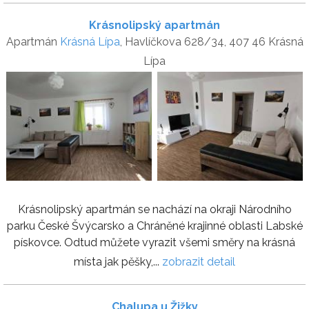
Krásnolipský apartmán
Apartmán
Krásná Lípa
, Havlíčkova 628/34, 407 46 Krásná
Lípa
Krásnolipský apartmán se nachází na okraji Národního
parku České Švýcarsko a Chráněné krajinné oblasti Labské
pískovce. Odtud můžete vyrazit všemi směry na krásná
místa jak pěšky,...
zobrazit detail
Chalupa u Žižky