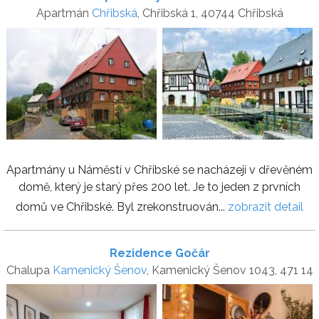
Apartmán
Chřibská
, Chřibská 1, 40744 Chřibská
Apartmány u Náměstí v Chřibské se nacházejí v dřevěném
domě, který je starý přes 200 let. Je to jeden z prvních
domů ve Chřibské. Byl zrekonstruován...
zobrazit detail
Rezidence Gočár
Chalupa
Kamenický Šenov
, Kamenický Šenov 1043, 471 14