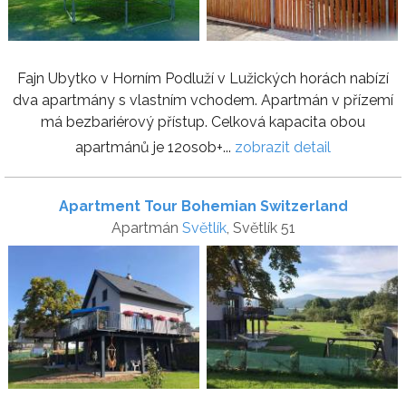
Fajn Ubytko v Horním Podluží v Lužických horách nabízí
dva apartmány s vlastním vchodem. Apartmán v přízemí
má bezbariérový přístup. Celková kapacita obou
apartmánů je 12osob+...
zobrazit detail
Apartment Tour Bohemian Switzerland
Apartmán
Světlík
, Světlík 51