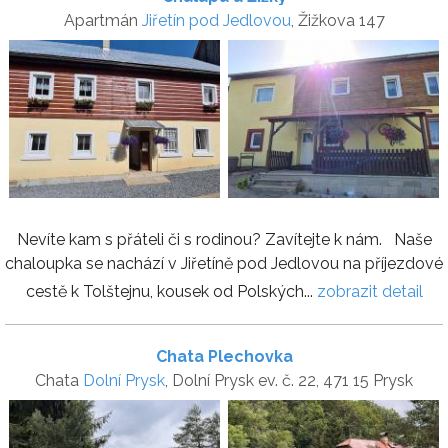
Apartmán
Jiřetín pod Jedlovou
, Žižkova 147
Nevíte kam s přáteli či s rodinou? Zavítejte k nám. Naše
chaloupka se nachází v Jiřetíně pod Jedlovou na příjezdové
cestě k Tolštejnu, kousek od Polských...
zobrazit detail
Chata Plechovka
Chata
Dolní Prysk
, Dolní Prysk ev. č. 22, 471 15 Prysk