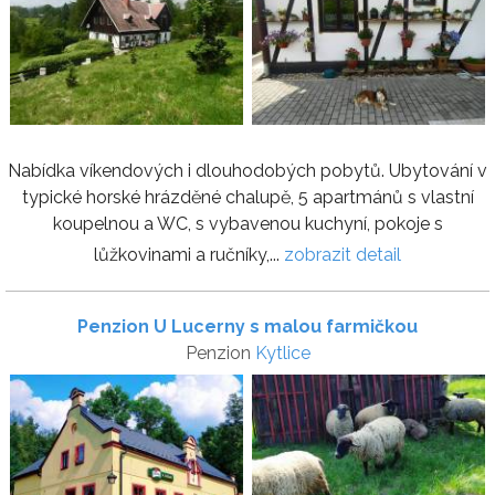
Nabídka víkendových i dlouhodobých pobytů. Ubytování v
typické horské hrázděné chalupě, 5 apartmánů s vlastní
koupelnou a WC, s vybavenou kuchyní, pokoje s
lůžkovinami a ručníky,...
zobrazit detail
Penzion U Lucerny s malou farmičkou
Penzion
Kytlice