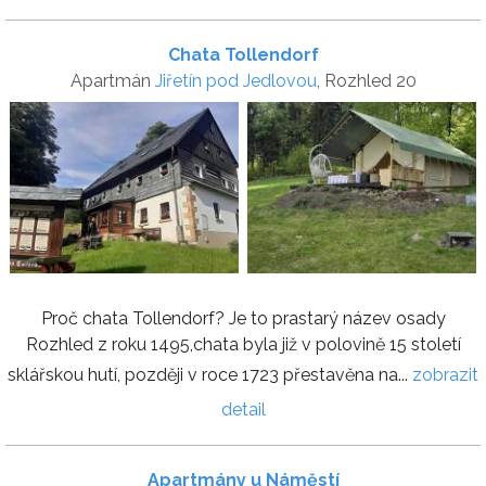
Chata Tollendorf
Apartmán
Jiřetín pod Jedlovou
, Rozhled 20
Proč chata Tollendorf? Je to prastarý název osady
Rozhled z roku 1495,chata byla již v polovině 15 století
sklářskou hutí, později v roce 1723 přestavěna na...
zobrazit
detail
Apartmány u Náměstí