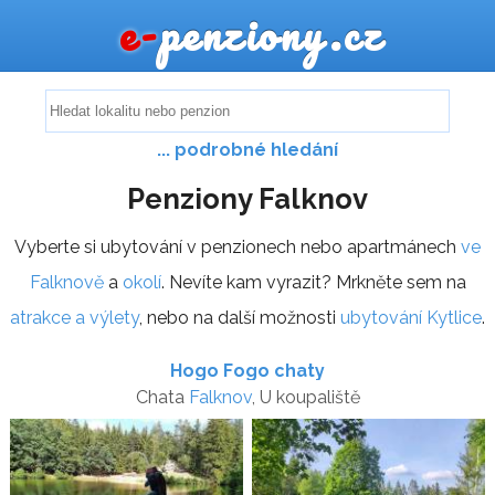
e-
penziony.cz
... podrobné hledání
Penziony Falknov
Vyberte si ubytování v penzionech nebo apartmánech
ve
Falknově
a
okolí
. Nevíte kam vyrazit? Mrkněte sem na
atrakce a výlety
, nebo na další možnosti
ubytování Kytlice
.
Hogo Fogo chaty
Chata
Falknov
, U koupaliště