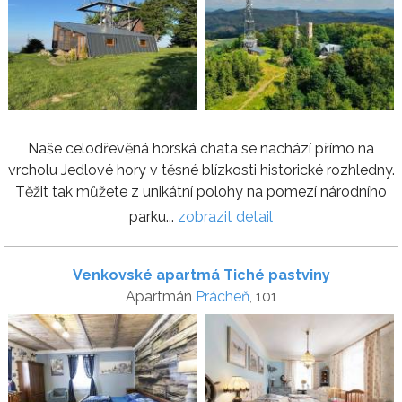
Naše celodřevěná horská chata se nachází přímo na
vrcholu Jedlové hory v těsné blízkosti historické rozhledny.
Těžit tak můžete z unikátní polohy na pomezí národního
parku...
zobrazit detail
Venkovské apartmá Tiché pastviny
Apartmán
Prácheň
, 101