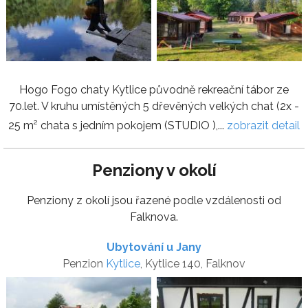
Hogo Fogo chaty Kytlice původně rekreační tábor ze
70.let. V kruhu umístěných 5 dřevěných velkých chat (2x -
25 m² chata s jedním pokojem (STUDIO ),...
zobrazit detail
Penziony v okolí
Penziony z okolí jsou řazené podle vzdálenosti od
Falknova.
Ubytování u Jany
Penzion
Kytlice
, Kytlice 140, Falknov