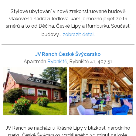
Stylové ubytování v nově zrekonstruované budově
vlakového nádraží Jedlová, kam je možno přijet ze tří
směrů a to od Děčína, České Lípy a Rumburku. Součástí
budovy...
zobrazit detail
JV Ranch České Švýcarsko
Apartmán
Rybniště
, Rybniště 41, 407 51
JV Ranch se nachází u Krásné Lípy v blízkosti národního
parku České Švýcarsko, vzdáleného 20 minut na kole.