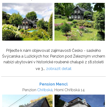
Přijeďte k nám objevovat zajímavosti Česko - saského
Švýcarska a Lužických hor. Penzion pod Železným vrchem
nabízí ubytování v historické roubené chalupě z 18.století
ve 3...
zobrazit detail
Pension Mencl
Penzion
Chřibská
, Horní Chřibská 14