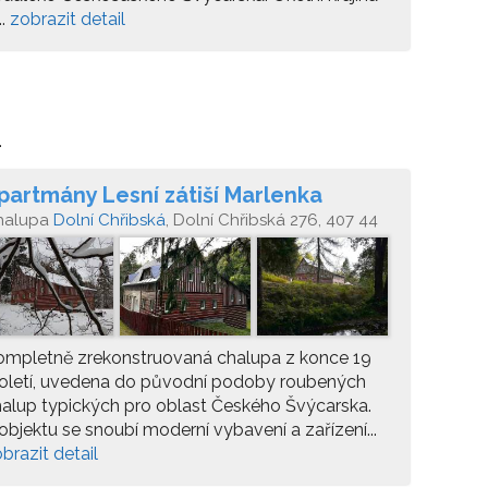
..
zobrazit detail
.
partmány Lesní zátiší Marlenka
halupa
Dolní Chřibská
, Dolní Chřibská 276, 407 44
řibská
ompletně zrekonstruovaná chalupa z konce 19
oletí, uvedena do původní podoby roubených
alup typických pro oblast Českého Švýcarska.
objektu se snoubí moderní vybavení a zařízení...
brazit detail