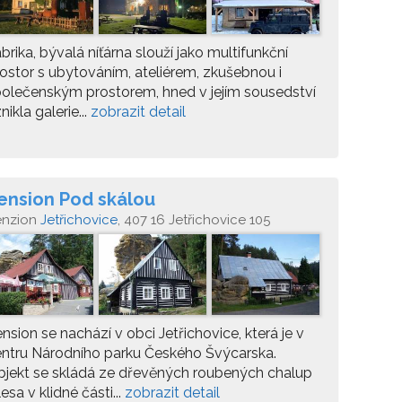
brika, bývalá níťárna slouží jako multifunkční
ostor s ubytováním, ateliérem, zkušebnou i
olečenským prostorem, hned v jejím sousedství
nikla galerie...
zobrazit detail
ension Pod skálou
enzion
Jetřichovice
, 407 16 Jetřichovice 105
nsion se nachází v obci Jetřichovice, která je v
ntru Národního parku Českého Švýcarska.
jekt se skládá ze dřevěných roubených chalup
lesa v klidné části...
zobrazit detail