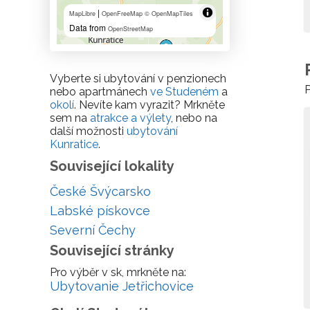
|
MapLibre
OpenFreeMap
© OpenMapTiles
Data from
OpenStreetMap
Vyberte si ubytování v penzionech
P
nebo apartmánech
ve Studeném
a
okolí
. Nevíte kam vyrazit? Mrkněte
sem na
atrakce a výlety
, nebo na
další možnosti
ubytování
Kunratice
.
Související lokality
České Švýcarsko
Labské pískovce
Severní Čechy
Související stránky
Pro výběr v sk, mrkněte na:
Ubytovanie Jetřichovice