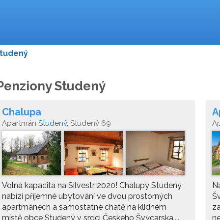
tudený
Penziony Studený
Chalupa
A
Apartmán
Studený
, Studený 69
A
Volná kapacita na Silvestr 2020! Chalupy Studený
N
nabízí příjemné ubytování ve dvou prostorných
Šv
apartmánech a samostatné chatě na klidném
za
místě obce Studený v srdci Českého Švýcarska....
ne