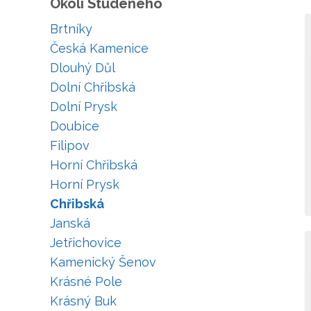
Okolí Studeného
Brtníky
Česká Kamenice
Dlouhý Důl
Dolní Chřibská
Dolní Prysk
Doubice
Filipov
Horní Chřibská
Horní Prysk
Chřibská
Janská
Jetřichovice
Kamenický Šenov
Krásné Pole
Krásný Buk