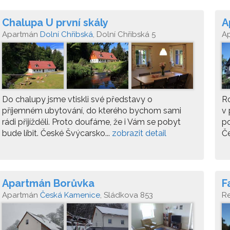
Chalupa U první skály
A
Apartmán
Dolní Chřibská
, Dolní Chřibská 5
A
Do chalupy jsme vtiskli své představy o
Ro
příjemném ubytování, do kterého bychom sami
v 
rádi přijížděli. Proto doufáme, že i Vám se pobyt
po
bude líbit. České Švýcarsko...
zobrazit detail
Če
Apartmán Borůvka
F
Apartmán
Česká Kamenice
, Sládkova 853
R