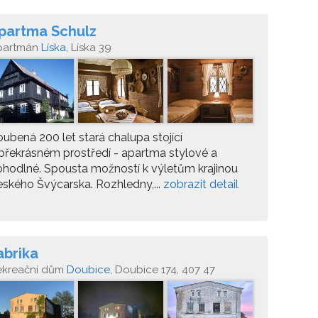
partma Schulz
partmán
Líska
, Líska 39
ubená 200 let stará chalupa stojící
překrásném prostředí - apartma stylové a
hodlné. Spousta možností k výletům krajinou
ského Švýcarska. Rozhledny,...
zobrazit detail
abrika
ekreační dům
Doubice
, Doubice 174, 407 47