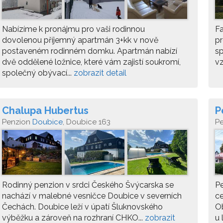
Nabízíme k pronájmu pro vaši rodinnou
Fa
dovolenou příjemný apartmán 3+kk v nově
pr
postaveném rodinném domku. Apartmán nabízí
sp
dvě oddělené ložnice, které vám zajistí soukromí,
vz
společný obývací...
zobrazit detail
Chalupa Hubertus
P
Penzion
Doubice
, Doubice 163
P
Rodinný penzion v srdci Českého Švýcarska se
Pe
nachází v malebné vesničce Doubice v severních
ce
Čechách. Doubice leží v úpatí Šluknovského
Ob
výběžku a zároveň na rozhraní CHKO...
zobrazit
u 