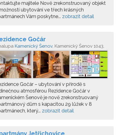
ntaktujte majitele Nově zrekonstruovaný objekt
možností ubytování ve třech krásných
partmánech Vám poskytne...
zobrazit detail
ezidence Gočár
halupa
Kamenický Šenov
, Kamenický Šenov 1043,
1 14
zidence Gočár – ubytování v přírodě s
edinečnou atmosférou Rezidence Gočár v
amenickém Šenově je nově zrekonstruovaný
partmánový dům s kapacitou 29 lůžek v 8
artmánech, který...
zobrazit detail
partmány Jetřichovice