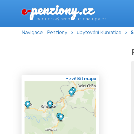
penziony.cz
e-
partnerský web e-chalupy.cz
Navigace:
Penziony
>
ubytování Kunratice
>
S
+ zvětšit mapu