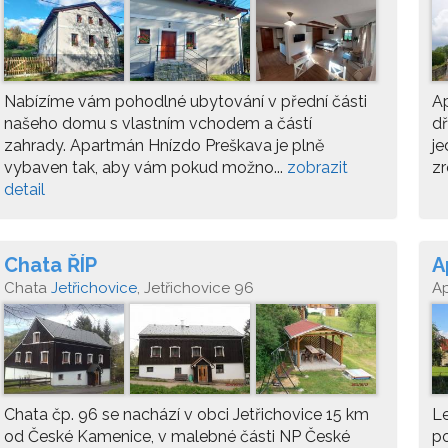
Nabízíme vám pohodlné ubytování v přední části
Ap
našeho domu s vlastním vchodem a částí
dř
zahrady. Apartmán Hnízdo Preškava je plně
je
vybaven tak, aby vám pokud možno...
zobrazit
zr
detail
Chata ŘÍP
A
Chata
Jetřichovice
, Jetřichovice 96
A
Chata čp. 96 se nachází v obci Jetřichovice 15 km
Le
od České Kamenice, v malebné části NP České
p