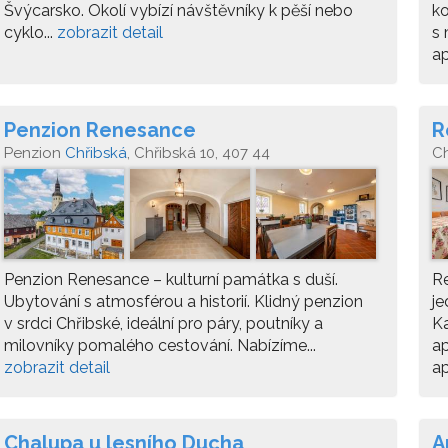
Švýcarsko. Okolí vybízí návštěvníky k pěší nebo
ko
cyklo...
zobrazit detail
s 
a
Penzion Renesance
R
Penzion
Chřibská
, Chřibská 10, 407 44
C
47
Penzion Renesance – kulturní památka s duší.
Re
Ubytování s atmosférou a historií. Klidný penzion
j
v srdci Chřibské, ideální pro páry, poutníky a
K
milovníky pomalého cestování. Nabízíme...
a
zobrazit detail
ap
Chalupa u lesního Ducha
A