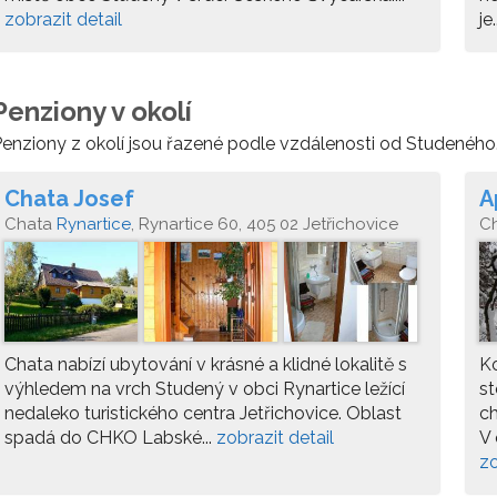
zobrazit detail
je.
Penziony v okolí
enziony z okolí jsou řazené podle vzdálenosti od Studeného
Chata Josef
A
Chata
Rynartice
, Rynartice 60, 405 02 Jetřichovice
C
Ch
Chata nabízí ubytování v krásné a klidné lokalitě s
K
výhledem na vrch Studený v obci Rynartice ležící
st
nedaleko turistického centra Jetřichovice. Oblast
ch
spadá do CHKO Labské...
zobrazit detail
V 
zo