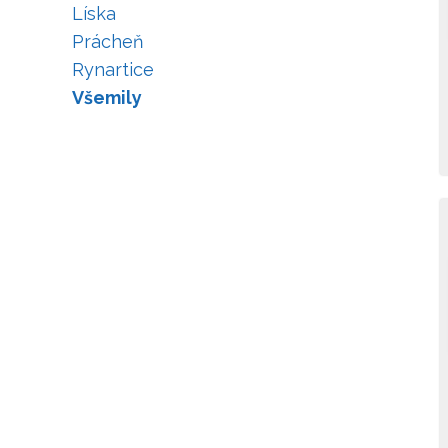
Líska
Prácheň
Rynartice
Všemily