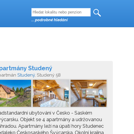
... podrobné hledání
partmány Studený
partmán
Studený
, Studený 58
adstandardní ubytování v Česko - Saském
ýcarsku. Objekt se 4 apartmány a udržovanou
hradou. Apartmány leží na úpatí hory Studenec
daleko Českosaského Švýcarska. Okolní krajina