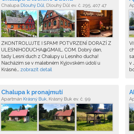
Chalupa
Dlouhý Důl
, Dlouhý Důl ev. č. 295, 407 47
A
Krásná Lípa
ZKONTROLUJTE I SPAM! POTVRZENÍ DORAZÍ Z
Ví
ULESNIHODUCHA@GMAIL. COM. Dobrý den,
ch
tady Lesní duch z Chalupy u Lesního ducha!
s
Nacházím se v malebném Kyjovském údolí u
v 
Krásné...
zobrazit detail
bo
Chalupa k pronajmutí
A
Apartmán
Krásný Buk
, Krásný Buk ev. č. 99
A
Lí