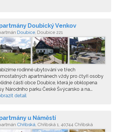
partmány Doubický Venkov
partmán
Doubice
, Doubice 221
bízíme rodinné ubytování ve třech
amostatných apartmánech vždy pro čtyři osoby
klidné části obce Doubice, která je obklopena
sy Národního parku České Švýcarsko a na...
brazit detail
partmány u Náměstí
partmán
Chřibská
, Chřibská 1, 40744 Chřibská