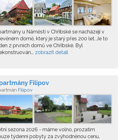
artmány u Náměstí v Chřibské se nacházejí v
evěném domě, který je starý přes 200 let. Je to
den z prvních domů ve Chřibské. Byl
ekonstruován...
zobrazit detail
partmány Filipov
partmán
Filipov
tní sezona 2026 - máme volno, prozatím
ouze týdenní pobyty za zvýhodněnou cenu,