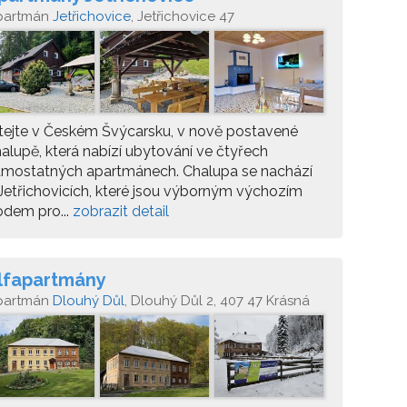
partmán
Jetřichovice
, Jetřichovice 47
tejte v Českém Švýcarsku, v nově postavené
alupě, která nabízí ubytování ve čtyřech
amostatných apartmánech. Chalupa se nachází
Jetřichovicích, které jsou výborným výchozím
dem pro...
zobrazit detail
lfapartmány
partmán
Dlouhý Důl
, Dlouhý Důl 2, 407 47 Krásná
pa