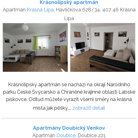
Krásnolipský apartmán
Apartmán
Krásná Lípa
, Havlíčkova 628/34, 407 46 Krásná
Lípa
Krásnolipský apartmán se nachází na okraji Národního
parku České Švýcarsko a Chráněné krajinné oblasti Labské
pískovce. Odtud můžete vyrazit všemi směry na krásná
místa jak pěšky,...
zobrazit detail
Apartmány Doubický Venkov
Apartmán
Doubice
, Doubice 221