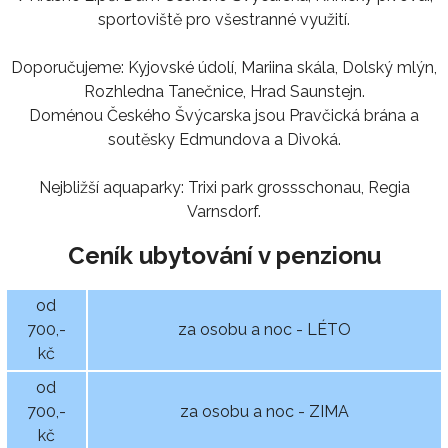
sportoviště pro všestranné využití.
Doporučujeme: Kyjovské údolí, Mariina skála, Dolský mlýn,
Rozhledna Tanečnice, Hrad Saunstejn.
Doménou Českého Švýcarska jsou Pravčická brána a
soutěsky Edmundova a Divoká.
Nejbližší aquaparky: Trixi park grossschonau, Regia
Varnsdorf.
Ceník ubytování v penzionu
od
700,-
za osobu a noc - LÉTO
kč
od
700,-
za osobu a noc - ZIMA
kč