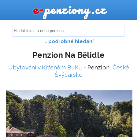
e-
penziony.cz
... podrobné hledání
Penzion Na Bělidle
Ubytování v Krásném Buku
- Penzion,
České
Švýcarsko