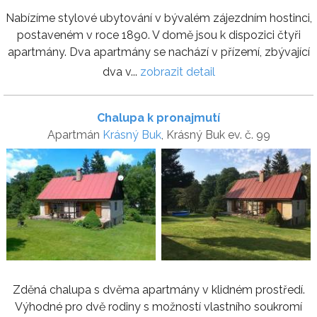
Nabízíme stylové ubytování v bývalém zájezdním hostinci,
postaveném v roce 1890. V domě jsou k dispozici čtyři
apartmány. Dva apartmány se nachází v přízemí, zbývající
dva v...
zobrazit detail
Chalupa k pronajmutí
Apartmán
Krásný Buk
, Krásný Buk ev. č. 99
Zděná chalupa s dvěma apartmány v klidném prostředí.
Výhodné pro dvě rodiny s možností vlastního soukromí