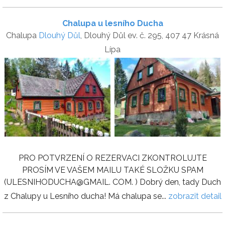
Chalupa u lesního Ducha
Chalupa
Dlouhý Důl
, Dlouhý Důl ev. č. 295, 407 47 Krásná
Lípa
PRO POTVRZENÍ O REZERVACI ZKONTROLUJTE
PROSÍM VE VAŠEM MAILU TAKÉ SLOŽKU SPAM
(ULESNIHODUCHA@GMAIL. COM. ) Dobrý den, tady Duch
z Chalupy u Lesního ducha! Má chalupa se...
zobrazit detail