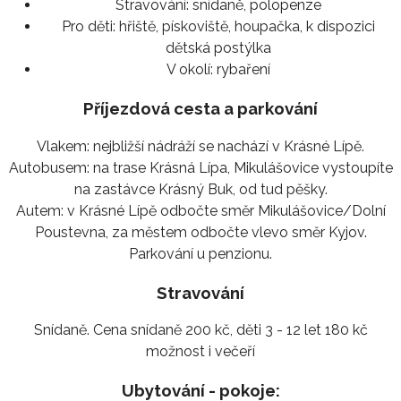
Stravování:
snídaně, polopenze
Pro děti:
hřiště, pískoviště, houpačka, k dispozici
dětská postýlka
V okolí:
rybaření
Příjezdová cesta a parkování
Vlakem: nejbližší nádráží se nachází v Krásné Lípě.
Autobusem: na trase Krásná Lípa, Mikulášovice vystoupíte
na zastávce Krásný Buk, od tud pěšky.
Autem: v Krásné Lípě odbočte směr Mikulášovice/Dolní
Poustevna, za městem odbočte vlevo směr Kyjov.
Parkování u penzionu.
Stravování
Snídaně. Cena snídaně 200 kč, děti 3 - 12 let 180 kč
možnost i večeří
Ubytování - pokoje: