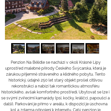
1
/
16
Penzion Na Bělidle se nachází v okolí Krásné Lípy
uprostřed malebné přírody Českého Švýcarska, která je
zárukou příjemně stráveného a klidného pobytu. Tento
historický, údajně 250 let starý objekt prošel citlivou
rekonstrukcí a nabízí tak romantickou atmosféru
historického, avšak komfortního prostředí. Ubytovat se lze i
se svými zvířecími kamarády (psi, kočky, králíčci, papoušci a
další). Parkování je přímo v areálu, k dispozici je úschovna
kol a zdarma připojení k internetu. Celý penzion je