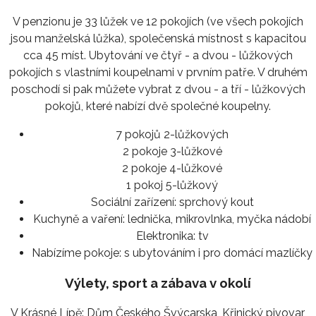
V penzionu je 33 lůžek ve 12 pokojích (ve všech pokojích
jsou manželská lůžka), společenská místnost s kapacitou
cca 45 míst. Ubytování ve čtyř - a dvou - lůžkových
pokojích s vlastními koupelnami v prvním patře. V druhém
poschodí si pak můžete vybrat z dvou - a tří - lůžkových
pokojů, které nabízí dvě společné koupelny.
7 pokojů 2-lůžkových
2 pokoje 3-lůžkové
2 pokoje 4-lůžkové
1 pokoj 5-lůžkový
Sociální zařízení:
sprchový kout
Kuchyně a vaření:
lednička, mikrovlnka, myčka nádobí
Elektronika:
tv
Nabízíme pokoje:
s ubytováním i pro domácí mazlíčky
Výlety, sport a zábava v okolí
V Krásné Lípě: Dům Českého Švýcarska, Křinický pivovar,