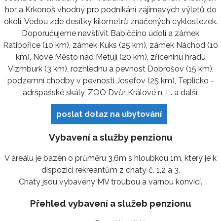
hor a Krkonoš vhodný pro podnikání zajímavých výletů do
okolí. Vedou zde desítky kilometrů značených cyklostezek.
Doporučujeme navštívit Babiččino údolí a zámek
Ratibořice (10 km), zámek Kuks (25 km), zámek Náchod (10
km), Nové Město nad Metují (20 km), zříceninu hradu
Vízmburk (3 km), rozhlednu a pevnost Dobrošov (15 km),
podzemní chodby v pevnosti Josefov (25 km), Teplicko -
adršpašské skály, ZOO Dvůr Králové n. L. a další.
poslat dotaz na ubytování
Vybavení a služby penzionu
V areálu je bazén o průměru 3,6m s hloubkou 1m, který je k
dispozici rekreantům z chaty č. 1,2 a 3.
Chaty jsou vybaveny MV troubou a varnou konvicí.
Přehled vybavení a služeb penzionu