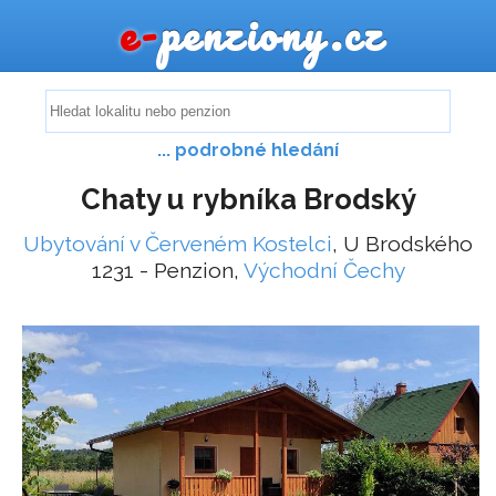
e-
penziony.cz
... podrobné hledání
Chaty u rybníka Brodský
Ubytování v Červeném Kostelci
, U Brodského
1231 - Penzion,
Východní Čechy