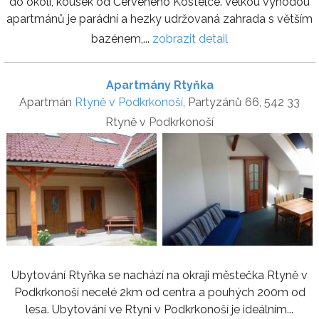
do okolí, kousek od Červeného Kostelce. Velkou výhodou
apartmánů je parádní a hezky udržovaná zahrada s větším
bazénem,...
zobrazit detail
Apartmány Rtyňka
Apartmán
Rtyně v Podkrkonoší
, Partyzánů 66, 542 33
Rtyně v Podkrkonoší
Ubytování Rtyňka se nachází na okraji městečka Rtyně v
Podkrkonoší necelé 2km od centra a pouhých 200m od
lesa. Ubytování ve Rtyni v Podkrkonoší je ideálním...