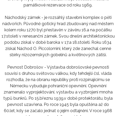
památkové rezervace od roku 1969.
Náchodský zámek - je rozsáhlý stavební komplex o pěti
nádvořích. Původně gotický hrad zbudovaný nad městem
kolem roku 1270 byl přestavěn v závěru 16.a na počátku
17.století v renesanční zámek. Svou dnešní architektonickou
podobu získal v době baroka v 17.a 18.století. Roku 1634
získal Náchod O. Piccolomini, který zde zanechal cenné
sbírky nizozemských gobelínů a květinových zátiší.
Pevnost Dobrošov - Výstavba dobrošovské pevnosti
souvisí s druhou světovou válkou, kdy tehdejší čsl. vláda
rozhodla, že na obranu republiky proti rozpínajícímu se
Německu vybuduje pohraniční opevnění. Opevnění
znamenalo vyprojektování, výstavbu a vyzbrojení mnoha
typů bunkrů. Po 15.březnu 1939,v době protektorátu, byla
pevnost uzavřena. Po roce 1945 byla opuštěna až do
60.let, kdy se začalo jednat o jejím odtajnění. V roce 1968