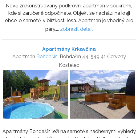
Nově zrekonstruovaný podkrovní apartmán v soukromí,
kde si zaručeně odpočinete. Objekt se nachází na kraji
obce, o samotě, v blízkosti lesa. Apartmán je vhodný pro
páry,...
zobrazit detail
Apartmány Krkavčina
Apartmán
Bohdašín
, Bohdašín 44, 549 41 Červený
Kostelec
Apartmány Bohdašín leží na samotě s nádhernými výhledy