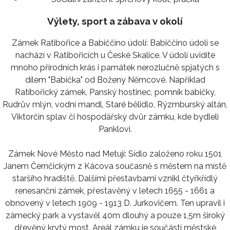
Výlety, sport a zábava v okolí
Zámek Ratibořice a Babiččino údolí: Babiččino údolí se
nachází v Ratibořicích u České Skalice. V údolí uvidíte
mnoho přírodních krás i památek nerozlučně spjatých s
dílem "Babička" od Boženy Němcové. Například
Ratibořický zámek, Panský hostinec, pomník babičky,
Rudrův mlýn, vodní mandl, Staré bělidlo, Rýzmburský altán,
Viktorčin splav či hospodářský dvůr zámku, kde bydleli
Panklovi.
Zámek Nové Město nad Metují: Sídlo založeno roku 1501
Janem Černčickým z Kácova současně s městem na místě
staršího hradiště. Dalšími přestavbami vznikl čtyřkřídlý
renesanční zámek, přestavěný v letech 1655 - 1661 a
obnovený v letech 1909 - 1913 D. Jurkovičem. Ten upravil i
zámecký park a vystavěl 40m dlouhý a pouze 1,5m široký
dřevěný krytý most. Areál zámku je součástí městské