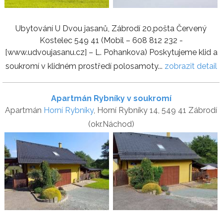
Ubytování U Dvou jasanů, Zábrodí 20,pošta Červený
Kostelec 549 41 (Mobil – 608 812 232 -
[www.udvoujasanu.cz] – L. Pohankova) Poskytujeme klid a
soukromí v klidném prostředí polosamoty...
zobrazit detail
Apartmán Rybníky v soukromí
Apartmán
Horní Rybníky
, Horní Rybníky 14, 549 41 Zábrodí
(okr.Náchod)