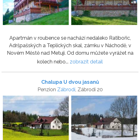
Apartmán v roubence se nachází nedaleko Ratibořic,
Adršpašských a Teplických skal, zámku v Náchodě, v
Novém Městě nad Metují. Od domu můžete vyrážet na
kolech nebo...
zobrazit detail
Chalupa U dvou jasanů
Penzion
Zábrodí
, Zábrodí 20