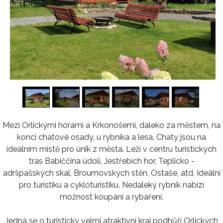
1
/
16
Mezi Orlickými horami a Krkonošemi, daleko za městem, na
konci chatové osady, u rybníka a lesa. Chaty jsou na
ideálním místě pro únik z města. Leží v centru turistických
tras Babiččina údolí, Jestřebích hor, Teplicko -
adršpašských skal, Broumovských stěn, Ostaše, atd. Ideální
pro turistiku a cykloturistiku. Nedaleký rybník nabízí
možnost koupání a rybaření.
Jedná se o turisticky velmi atraktivní kraj podhůří Orlických