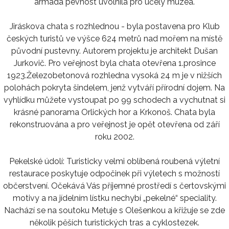
armáda pevnost uvolnila pro účely muzea.
Jiráskova chata s rozhlednou - byla postavena pro Klub
českých turistů ve výšce 624 metrů nad mořem na místě
původní pustevny. Autorem projektu je architekt Dušan
Jurkovič. Pro veřejnost byla chata otevřena 1.prosince
1923.Železobetonová rozhledna vysoká 24 m je v nižších
polohách pokryta šindelem, jenž vytváří přírodní dojem. Na
vyhlídku můžete vystoupat po 99 schodech a vychutnat si
krásné panorama Orlických hor a Krkonoš. Chata byla
rekonstruována a pro veřejnost je opět otevřena od září
roku 2002.
Pekelské údolí: Turisticky velmi oblíbená roubená výletní
restaurace poskytuje odpočinek při výletech s možností
občerstvení. Očekává Vás příjemné prostředí s čertovskými
motivy a na jídelním lístku nechybí „pekelné“ speciality.
Nachází se na soutoku Metuje s Olešenkou a křižuje se zde
několik pěších turistických tras a cyklostezek.