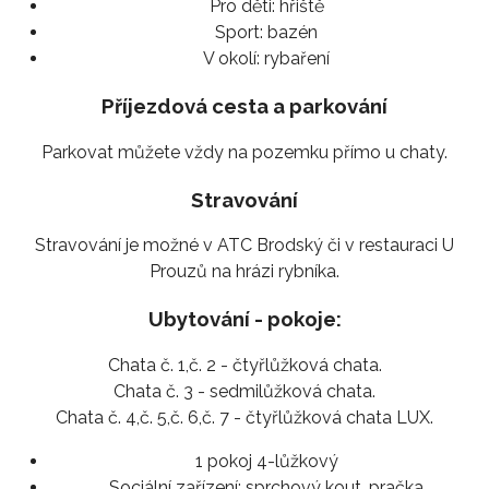
Pro děti:
hřiště
Sport:
bazén
V okolí:
rybaření
Příjezdová cesta a parkování
Parkovat můžete vždy na pozemku přímo u chaty.
Stravování
Stravování je možné v ATC Brodský či v restauraci U
Prouzů na hrázi rybníka.
Ubytování - pokoje:
Chata č. 1,č. 2 - čtyřlůžková chata.
Chata č. 3 - sedmilůžková chata.
Chata č. 4,č. 5,č. 6,č. 7 - čtyřlůžková chata LUX.
1 pokoj 4-lůžkový
Sociální zařízení:
sprchový kout, pračka