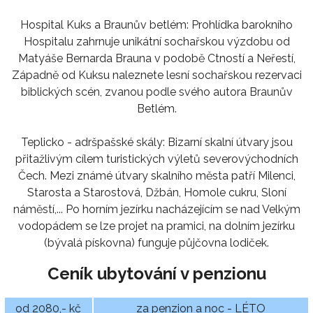
Hospital Kuks a Braunův betlém: Prohlídka barokního
Hospitalu zahrnuje unikátní sochařskou výzdobu od
Matyáše Bernarda Brauna v podobě Ctností a Neřestí,
Západně od Kuksu naleznete lesní sochařskou rezervaci
biblických scén, zvanou podle svého autora Braunův
Betlém.
Teplicko - adršpašské skály: Bizarní skalní útvary jsou
přitažlivým cílem turistických výletů severovýchodních
Čech. Mezi známé útvary skalního města patří Milenci,
Starosta a Starostová, Džbán, Homole cukru, Sloní
náměstí,... Po horním jezírku nacházejícím se nad Velkým
vodopádem se lze projet na pramici, na dolním jezírku
(bývalá pískovna) funguje půjčovna lodiček.
Ceník ubytování v penzionu
od 2080,- kč
za penzion a noc - LÉTO