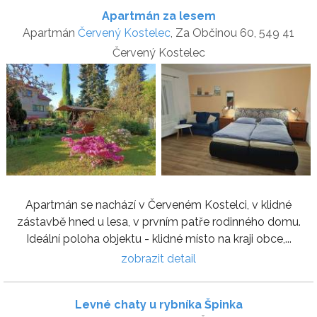
Apartmán za lesem
Apartmán
Červený Kostelec
, Za Občinou 60, 549 41
Červený Kostelec
Apartmán se nachází v Červeném Kostelci, v klidné
zástavbě hned u lesa, v prvním patře rodinného domu.
Ideální poloha objektu - klidné místo na kraji obce,...
zobrazit detail
Levné chaty u rybníka Špinka