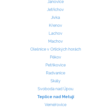
Janovice
Jetřichov
Jívka
Křenov
Lachov
Machov
Olešnice v Orlických horách
Pěkov
Petříkovice
Radvanice
Skály
Svoboda nad Úpou
Teplice nad Metují
Vernéřovice