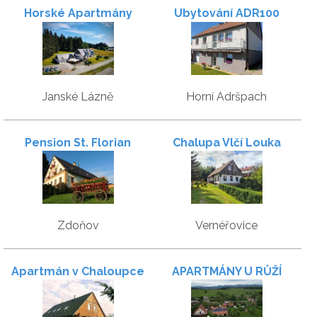
Horské Apartmány
Ubytování ADR100
Smrčina
Janské Lázně
Horní Adršpach
Pension St. Florian
Chalupa Vlčí Louka
Zdoňov
Vernéřovice
Apartmán v Chaloupce
APARTMÁNY U RŮŽÍ
na Vršku