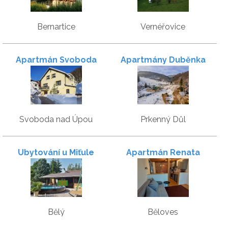
Bernartice
Vernéřovice
Apartmán Svoboda
Apartmány Duběnka
Svoboda nad Úpou
Prkenný Důl
Ubytování u Miťule
Apartmán Renata
Běloves
Bělý
Běloves