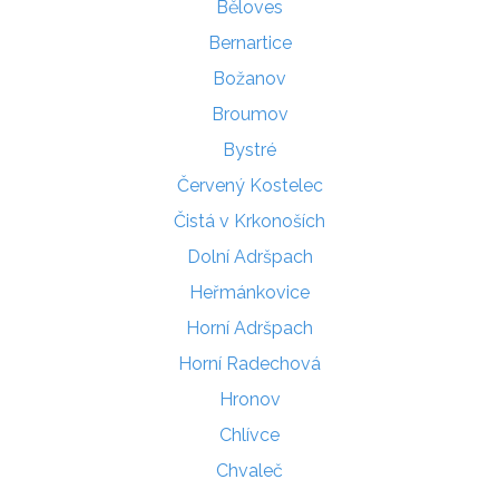
Běloves
Bernartice
Božanov
Broumov
Bystré
Červený Kostelec
Čistá v Krkonoších
Dolní Adršpach
Heřmánkovice
Horní Adršpach
Horní Radechová
Hronov
Chlívce
Chvaleč