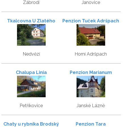
Zábrodí
Janovice
Tkalcovna U Zlatého
Penzion Tuček Adršpach
potoka
Nedvězí
Horní Adršpach
Chalupa Linia
Penzion Marianum
Petříkovice
Janské Lázně
Chaty u rybníka Brodský
Penzion Tara