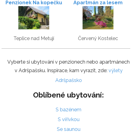
Penzionek Na kopečku
Apartmán za lesem
Teplice nad Metují
Červený Kostelec
Vyberte si ubytování v penzionech nebo apartmánech
v Adršpašsku. Inspirace, kam vyrazit, zde:
výlety
Adršpašsko
Oblíbené ubytování:
S bazénem
S vířivkou
Se saunou