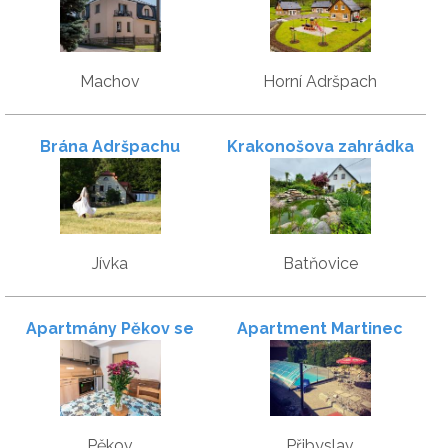
Machov
Horní Adršpach
Brána Adršpachu
Krakonošova zahrádka
Jívka
Batňovice
Apartmány Pěkov se
Apartment Martinec
zahradou – u
Adršpašských skal
Pěkov
Přibyslav