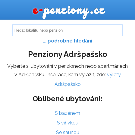
e-
penziony.cz
... podrobné hledání
Penziony Adršpašsko
Vyberte si ubytování v penzionech nebo apartmánech
v Adršpašsku. Inspirace, kam vyrazit, zde:
výlety
Adršpašsko
Oblíbené ubytování:
S bazénem
S vířivkou
Se saunou