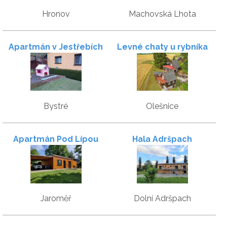
Hronov
Machovská Lhota
Apartmán v Jestřebích
Levné chaty u rybníka
horách
Špinka
Bystré
Olešnice
Apartmán Pod Lípou
Hala Adršpach
Jaroměř
Dolní Adršpach