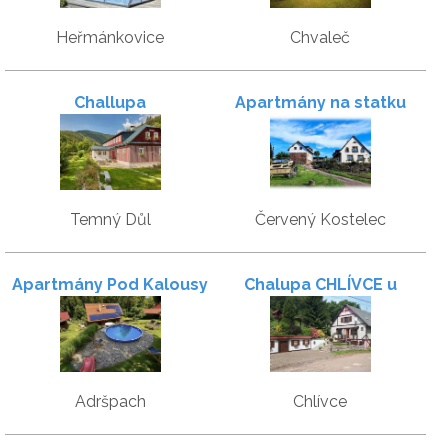
Heřmánkovice
Chvaleč
Challupa
Apartmány na statku
Temný Důl
Červený Kostelec
Apartmány Pod Kalousy
Chalupa CHLÍVCE u
Adršpašských skal
Adršpach
Chlívce