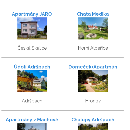
Apartmány JARO
Chata Medika
Česká Skalice
Horní Albeřice
Údolí Adršpach
Domeček+Apartmán
Adršpach
Hronov
Apartmány v Machově
Chalupy Adršpach