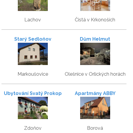
Lachov
Čistá v Krkonoších
Starý Sedloňov
Dům Helmut
Markoušovice
Olešnice v Orlických horách
Ubytování Svatý Prokop
Apartmány ABBY
Zdoňov
Borová