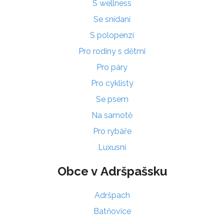
S wellness
Se snídaní
S polopenzí
Pro rodiny s dětmi
Pro páry
Pro cyklisty
Se psem
Na samotě
Pro rybáře
Luxusní
Obce v Adršpašsku
Adršpach
Batňovice