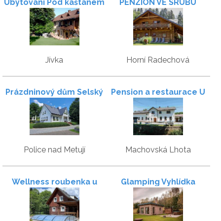
Ubytování Pod kaštanem
PENZION VE SRUBU
Jívka
Horní Radechová
Prázdninový dům Selský
Pension a restaurace U
dvůr Adršpach -
Lidmanů
Broumovsko
Police nad Metují
Machovská Lhota
Wellness roubenka u
Glamping Vyhlídka
lesa