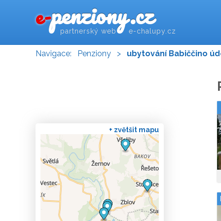
penziony.cz
e-
partnerský web e-chalupy.cz
Navigace:
Penziony
>
ubytování Babiččino úd
+ zvětšit mapu