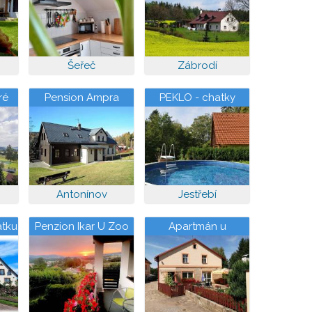
Šeřeč
Zábrodí
ré
Pension Ampra
PEKLO - chatky
Antonínov
Jestřebí
atku
Penzion Ikar U Zoo
Apartmán u
Šporkova mlýna