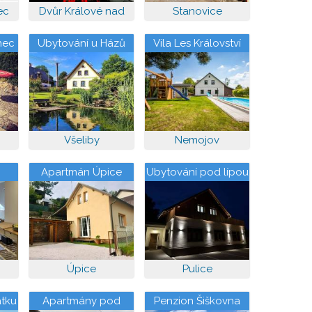
ec
Dvůr Králové nad
Stanovice
Labem
nec
Ubytování u Házů
Vila Les Království
Všeliby
Nemojov
Apartmán Úpice
Ubytování pod lípou
Luky
Úpice
Pulice
atku
Apartmány pod
Penzion Šiškovna