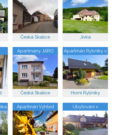
Barunčinou školou
Česká Skalice
Jívka
a
Apartmány JARO
Apartmán Rybníky v
soukromí
é
Česká Skalice
Horní Rybníky
áka
Apartmán Výhled
Ubytování v
soukromí Jana
Trnovcová