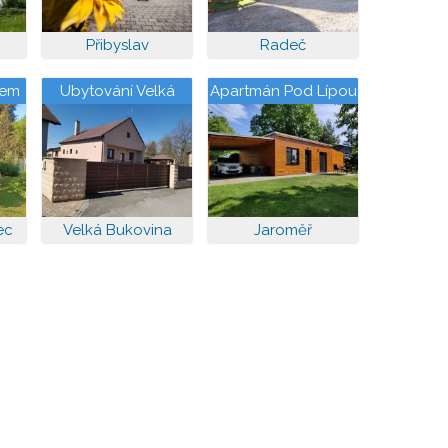
Přibyslav
Radeč
sem
Ubytování Velká
Apartmán Pod Lípou
Bukovina
ec
Velká Bukovina
Jaroměř