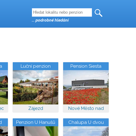
... podrobné hledání
a
Luční penzion
Pension Siesta
ec
Zájezd
Nové Město nad
Metují
d
Penzion U Hanušů
Chalupa U dvou
jasanů