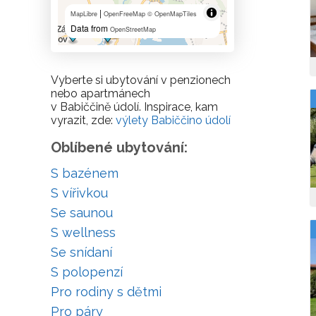
|
MapLibre
OpenFreeMap
© OpenMapTiles
Data from
OpenStreetMap
Vyberte si ubytování v penzionech
nebo apartmánech
v Babiččině údolí. Inspirace, kam
vyrazit, zde:
výlety Babiččino údolí
Oblíbené ubytování:
S bazénem
S vířivkou
Se saunou
S wellness
Se snídaní
S polopenzí
Pro rodiny s dětmi
Pro páry