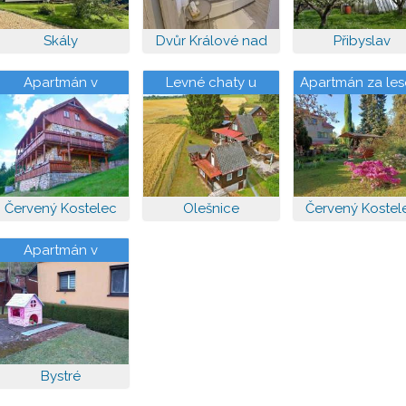
Skály
Dvůr Králové nad
Přibyslav
Labem
Apartmán v
Levné chaty u
Apartmán za le
roubence
rybníka Špinka
Červený Kostelec
Olešnice
Červený Kostel
Apartmán v
Jestřebích horách
Bystré