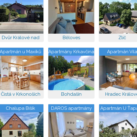
Krkonošská
Běloves
Dvůr Králové nad
Běloves
Zlíč
Labem
Apartmán u Maxíků
Apartmány Krkavčina
Apartmán Vil
Věkoše
Čistá v Krkonoších
Bohdašín
Hradec Králov
Chalupa Bišík
DAROS apartmány
Apartmán U Ťap