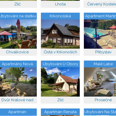
Zlíč
Lhota
Červený Kostel
Ubytování na statku
Krkonošská
Apartment Marti
nedaleko Ratibořic
chaloupka
Chvalkovice
Čistá v Krkonoších
Přibyslav
Apartmány Nová
Ubytování U Obory
Malé Labe
Tyršova
Dvůr Králové nad
Zlíč
Prosečné
Labem
Apartmán
Apartmán Renata
Ubytování Na St