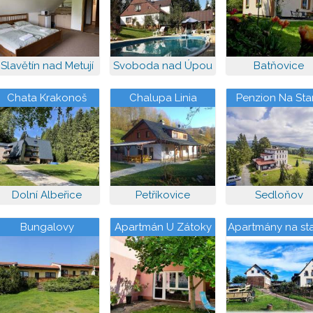
Slavětín nad Metují
Svoboda nad Úpou
Batňovice
Chata Krakonoš
Chalupa Linia
Penzion Na Sta
Škole
Dolní Albeřice
Petříkovice
Sedloňov
Bungalovy
Apartmán U Zátoky
Apartmány na st
Ratibořice