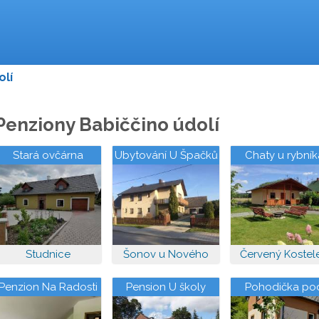
olí
Penziony Babiččino údolí
Stará ovčárna
Ubytování U Špačků
Chaty u rybník
Brodský
Studnice
Šonov u Nového
Červený Kostel
Města nad Metují
Penzion Na Radosti
Pension U školy
Pohodička po
Verpánem