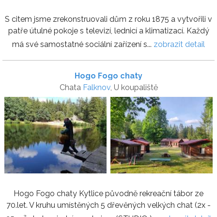
S citem jsme zrekonstruovali dům z roku 1875 a vytvořili v
patře útulné pokoje s televizí, lednicí a klimatizací. Každý
má své samostatné sociální zařízení s...
zobrazit detail
Hogo Fogo chaty
Chata
Falknov
, U koupaliště
Hogo Fogo chaty Kytlice původně rekreační tábor ze
70.let. V kruhu umístěných 5 dřevěných velkých chat (2x -