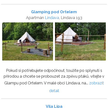
Glamping pod Ortelem
Apartmán
Lindava
, Lindava 193
Pokud si potřebujete odpočinout, toužíte po splynutí s
přírodou a chcete se probouzet za zpěvu ptáků, vítejte v
Glampu pod Ortelem. V malé obci Lindava, na...
zobrazit
detail
Vila Lípa