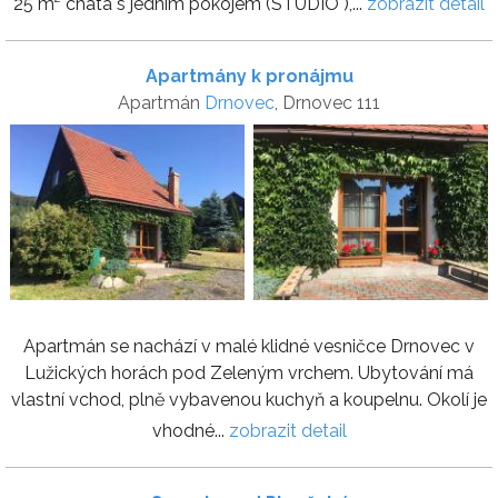
25 m² chata s jedním pokojem (STUDIO ),...
zobrazit detail
Apartmány k pronájmu
Apartmán
Drnovec
, Drnovec 111
Apartmán se nachází v malé klidné vesničce Drnovec v
Lužických horách pod Zeleným vrchem. Ubytování má
vlastní vchod, plně vybavenou kuchyň a koupelnu. Okolí je
vhodné...
zobrazit detail