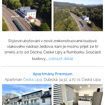
Stylové ubytování v nově zrekonstruované budově
vlakového nádraží Jedlová, kam je možno přijet ze tří
směrů a to od Děčína, České Lípy a Rumburku. Součástí
budovy...
zobrazit detail
Apartmány Premium
Apartmán
Česká Lípa
, Dubická 3432, 470 01 Česká Lípa