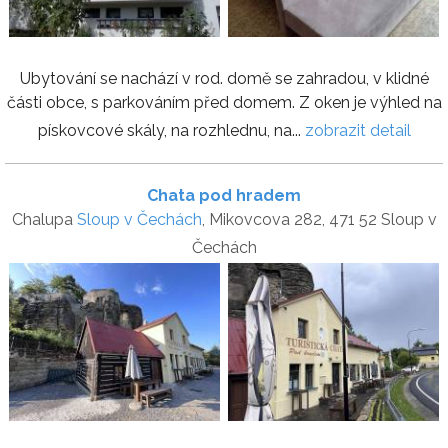
Ubytování se nachází v rod. domě se zahradou, v klidné
části obce, s parkováním před domem. Z oken je výhled na
pískovcové skály, na rozhlednu, na...
zobrazit detail
Chata pod hradem
Chalupa
Sloup v Čechách
, Mikovcova 282, 471 52 Sloup v
Čechách