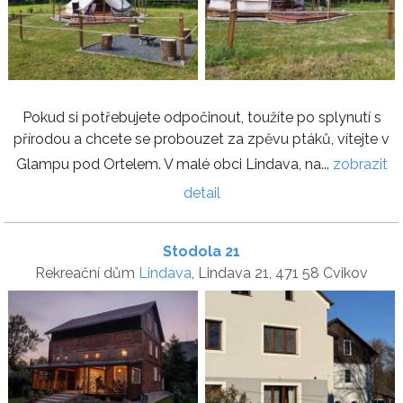
Pokud si potřebujete odpočinout, toužíte po splynutí s
přírodou a chcete se probouzet za zpěvu ptáků, vítejte v
Glampu pod Ortelem. V malé obci Lindava, na...
zobrazit
detail
Stodola 21
Rekreační dům
Lindava
, Lindava 21, 471 58 Cvikov