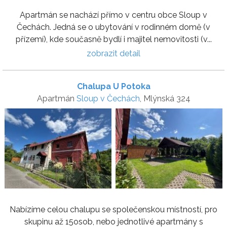
Apartmán se nachází přímo v centru obce Sloup v
Čechách. Jedná se o ubytování v rodinném domě (v
přízemí), kde současně bydlí i majitel nemovitosti (v...
zobrazit detail
Chalupa U Potoka
Apartmán
Sloup v Čechách
, Mlýnská 324
Nabízíme celou chalupu se společenskou místností, pro
skupinu až 15osob, nebo jednotlivé apartmány s