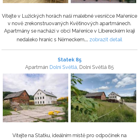
Vítejte v Lužických horách naší malebné vesničce Mařenice
v nově zrekonstruovaných Květinových apartmánech.
Apartmány se nachází v obci Mařenice v Libereckém kraji
nedaleko hranic s Německem....
zobrazit detail
Statek 85
Apartmán
Dolní Světlá
, Dolní Světlá 85
Vítejte na Statku, ideálním místě pro odpočinek na