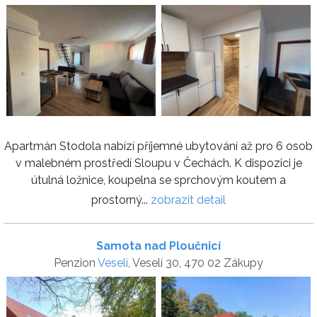
Apartmán Stodola nabízí příjemné ubytování až pro 6 osob
v malebném prostředí Sloupu v Čechách. K dispozici je
útulná ložnice, koupelna se sprchovým koutem a
prostorný...
zobrazit detail
Samota nad Ploučnicí
Penzion
Veselí
, Veselí 30, 470 02 Zákupy