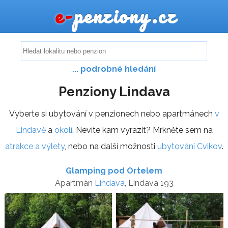
e-
penziony.cz
... podrobné hledání
Penziony Lindava
Vyberte si ubytování v penzionech nebo apartmánech
v
Lindavě
a
okolí
. Nevíte kam vyrazit? Mrkněte sem na
atrakce a výlety
, nebo na další možnosti
ubytování Cvikov
.
Glamping pod Ortelem
Apartmán
Lindava
, Lindava 193