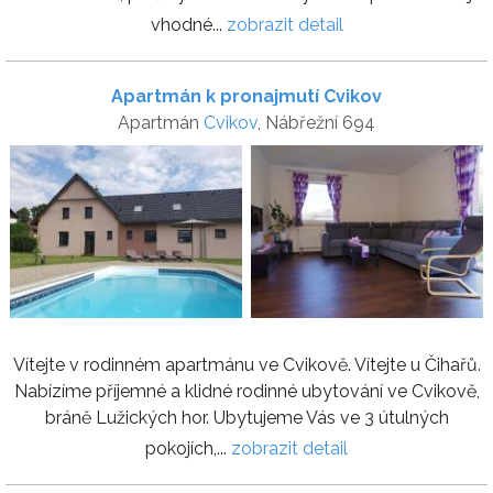
vhodné...
zobrazit detail
Apartmán k pronajmutí Cvikov
Apartmán
Cvikov
, Nábřežní 694
Vítejte v rodinném apartmánu ve Cvikově. Vítejte u Čihařů.
Nabízíme příjemné a klidné rodinné ubytování ve Cvikově,
bráně Lužických hor. Ubytujeme Vás ve 3 útulných
pokojích,...
zobrazit detail