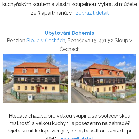
kuchyňským koutem a vlastní koupelnou. Vybrat si můžete
ze 3 apartmánů, v...
zobrazit detail
Ubytování Bohemia
Penzion
Sloup v Čechách
, Benešova 15, 471 52 Sloup v
Čechách
Hledáte chalupu pro velkou skupinu se společenskou
místností, s velkou kuchyní, s posezením na zahradě?
Přejete si mít k dispozici grily, ohniště, velkou zahradu pro