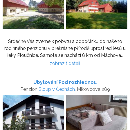
Srdečně Vás zveme k pobytu a odpočinku do našeho
rodinného penzionu v překrásné přírodě uprostřed lesů u
řeky Ploučnice. Samota se nachází 8 km od Máchova...
zobrazit detail
Ubytování Pod rozhlednou
Penzion
Sloup v Čechách
, Mikovcova 289