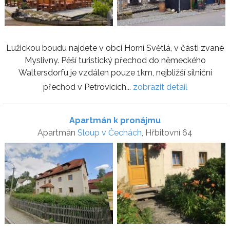
Lužickou boudu najdete v obci Horní Světlá, v části zvané
Myslivny. Pěší turistický přechod do německého
Waltersdorfu je vzdálen pouze 1km, nejbližší silniční
přechod v Petrovicích...
zobrazit detail
Apartmán k pronájmu
Apartmán
Sloup v Čechách
, Hřbitovní 64