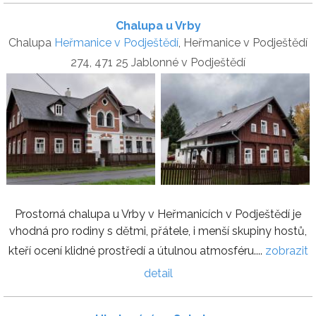
Chalupa u Vrby
Chalupa
Heřmanice v Podještědí
, Heřmanice v Podještědí
274, 471 25 Jablonné v Podještědí
Prostorná chalupa u Vrby v Heřmanicích v Podještědí je
vhodná pro rodiny s dětmi, přátele, i menší skupiny hostů,
kteří ocení klidné prostředí a útulnou atmosféru....
zobrazit
detail