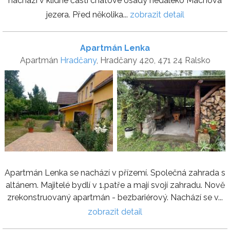
nachází v klidné části chatové osady nedaleko Máchova
jezera. Před několika...
zobrazit detail
Apartmán Lenka
Apartmán
Hradčany
, Hradčany 420, 471 24 Ralsko
Apartmán Lenka se nachází v přízemí. Společná zahrada s
altánem. Majitelé bydlí v 1.patře a mají svojí zahradu. Nově
zrekonstruovaný apartmán - bezbariérový. Nachází se v...
zobrazit detail