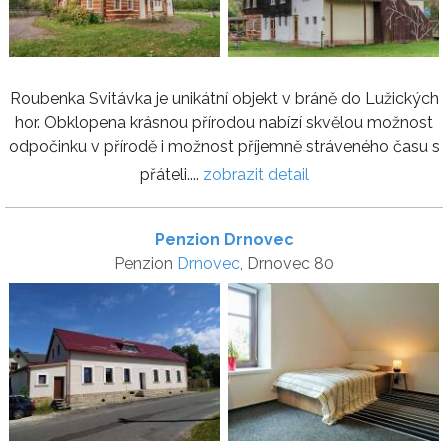
Roubenka Svitávka je unikátní objekt v bráně do Lužických
hor. Obklopena krásnou přírodou nabízí skvělou možnost
odpočinku v přírodě i možnost příjemně stráveného času s
přáteli....
zobrazit detail
Penzion Drnovec
Penzion
Drnovec
, Drnovec 80