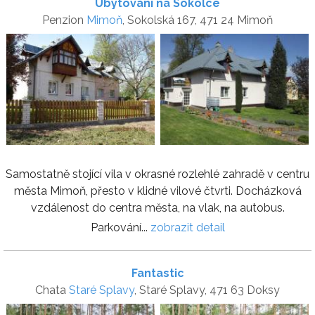
Ubytování na Sokolce
Penzion
Mimoň
, Sokolská 167, 471 24 Mimoň
Samostatně stojící vila v okrasné rozlehlé zahradě v centru
města Mimoň, přesto v klidné vilové čtvrti. Docházková
vzdálenost do centra města, na vlak, na autobus.
Parkování...
zobrazit detail
Fantastic
Chata
Staré Splavy
, Staré Splavy, 471 63 Doksy