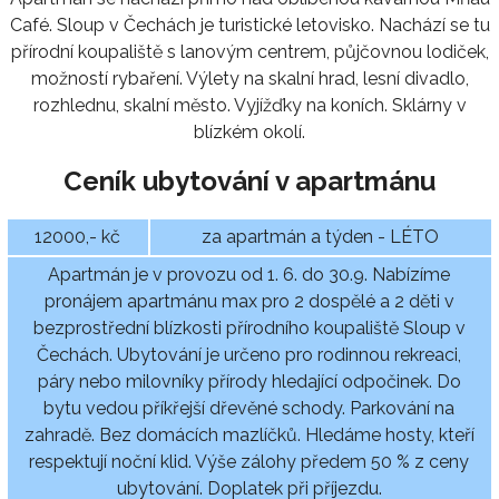
Café. Sloup v Čechách je turistické letovisko. Nachází se tu
přírodní koupaliště s lanovým centrem, půjčovnou lodiček,
možností rybaření. Výlety na skalní hrad, lesní divadlo,
rozhlednu, skalní město. Vyjížďky na koních. Sklárny v
blízkém okolí.
Ceník ubytování v apartmánu
12000,- kč
za apartmán a týden - LÉTO
Apartmán je v provozu od 1. 6. do 30.9. Nabízíme
pronájem apartmánu max pro 2 dospělé a 2 děti v
bezprostřední blízkosti přírodního koupaliště Sloup v
Čechách. Ubytování je určeno pro rodinnou rekreaci,
páry nebo milovníky přírody hledající odpočinek. Do
bytu vedou příkřejší dřevěné schody. Parkování na
zahradě. Bez domácích mazlíčků. Hledáme hosty, kteří
respektují noční klid. Výše zálohy předem 50 % z ceny
ubytování. Doplatek při příjezdu.