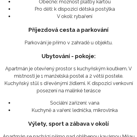
Obecně:
možnost platby kartou
Pro děti:
k dispozici dětská postýlka
V okolí:
rybaření
Příjezdová cesta a parkování
Parkování je přímo v zahradě u objektu.
Ubytování - pokoje:
Apartmán je otevřený prostor s kuchyňským koutkem. V
místnosti je 1 manželská postel a 2 větší postele.
Kuchyňský stůl s dřevěnými židlemi. K dispozici venkovní
posezení na malinké terásce
Sociální zařízení:
vana
Kuchyně a vaření:
lednička, mikrovlnka
Výlety, sport a zábava v okolí
Apartmán se nachází přímo nad oblíbenou kavárnou Mňau