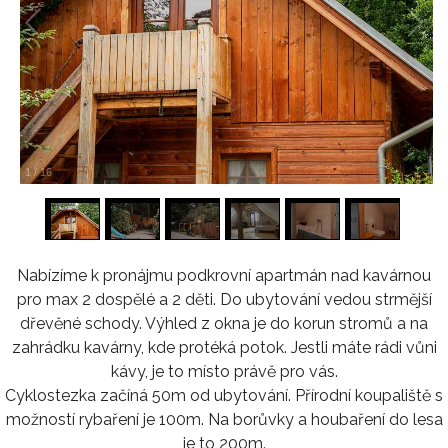
1
/
16
Nabízíme k pronájmu podkrovní apartmán nad kavárnou
pro max 2 dospělé a 2 děti. Do ubytování vedou strmější
dřevěné schody. Výhled z okna je do korun stromů a na
zahrádku kavárny, kde protéká potok. Jestli máte rádi vůni
kávy, je to místo právě pro vás.
Cyklostezka začíná 50m od ubytování. Přírodní koupaliště s
možností rybaření je 100m. Na borůvky a houbaření do lesa
je to 200m.