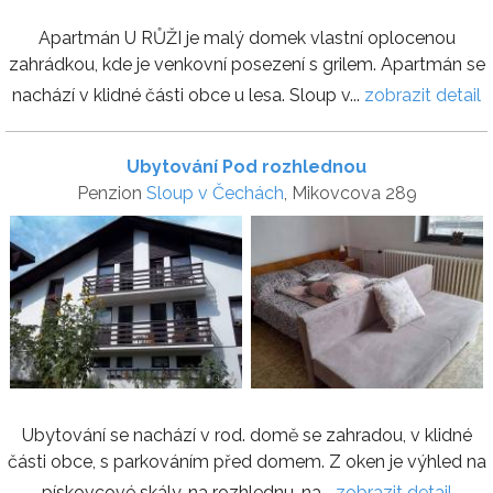
Apartmán U RŮŽI je malý domek vlastní oplocenou
zahrádkou, kde je venkovní posezení s grilem. Apartmán se
nachází v klidné části obce u lesa. Sloup v...
zobrazit detail
Ubytování Pod rozhlednou
Penzion
Sloup v Čechách
, Mikovcova 289
Ubytování se nachází v rod. domě se zahradou, v klidné
části obce, s parkováním před domem. Z oken je výhled na
pískovcové skály, na rozhlednu, na...
zobrazit detail