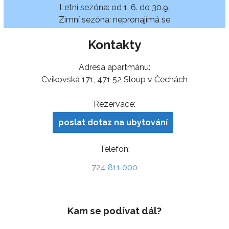
Letní sezóna: od 1. 6. do 30.9.
Zimní sezóna: nepronajímá se
Kontakty
Adresa apartmánu:
Cvikovská 171, 471 52 Sloup v Čechách
Rezervace:
poslat dotaz na ubytování
Telefon:
724 811 000
Kam se podívat dál?