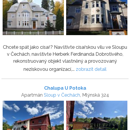
Chcete spát jako císař? Navštivte císařskou vilu ve Sloupu
v Čechách, navštivte Herberk Ferdinanda Dobrotivého,
rekonstruovaný objekt vlastněný a provozovaný
neziskovou organizací,...
zobrazit detail
Chalupa U Potoka
Apartmán
Sloup v Čechách
, Mlýnská 324