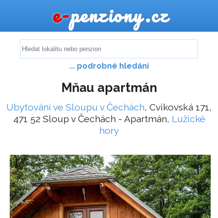
e-
penziony.cz
... podrobné hledání
Mňau apartmán
Ubytování ve Sloupu v Čechách
, Cvikovská 171,
471 52 Sloup v Čechách - Apartmán,
Lužické
hory