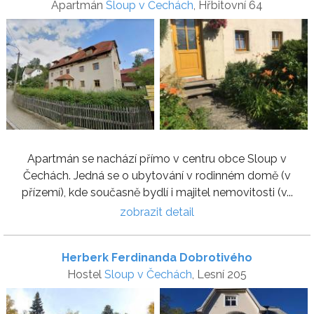
Apartmán
Sloup v Čechách
, Hřbitovní 64
Apartmán se nachází přímo v centru obce Sloup v
Čechách. Jedná se o ubytování v rodinném domě (v
přízemí), kde současně bydlí i majitel nemovitosti (v...
zobrazit detail
Herberk Ferdinanda Dobrotivého
Hostel
Sloup v Čechách
, Lesní 205