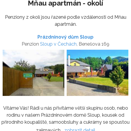
Mňau apartmán - okolí
Penziony z okolí jsou řazené podle vzdálenosti od Mňau
apartmán.
Prázdninový dům Sloup
Penzion
Sloup v Čechách
, Benešova 169
Vítáme Vás! Rádi u nás přivítáme větší skupinu osob, nebo
rodinu v našem Prázdninovém domě Sloup, kousek od
přírodního koupaliště, samoobsluhy a cukrárny se spoustou
zajímavých...
zobrazit detail