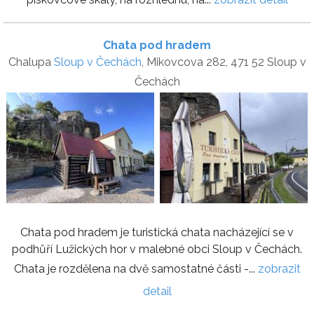
Chata pod hradem
Chalupa
Sloup v Čechách
, Mikovcova 282, 471 52 Sloup v
Čechách
Chata pod hradem je turistická chata nacházející se v
podhůří Lužických hor v malebné obci Sloup v Čechách.
Chata je rozdělena na dvě samostatné části -...
zobrazit
detail