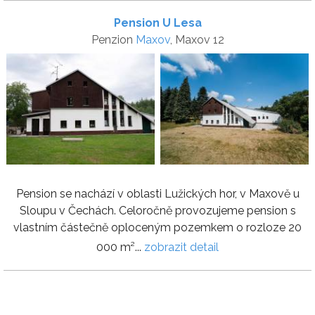
Pension U Lesa
Penzion
Maxov
, Maxov 12
Pension se nachází v oblasti Lužických hor, v Maxově u
Sloupu v Čechách. Celoročně provozujeme pension s
vlastním částečně oploceným pozemkem o rozloze 20
000 m²...
zobrazit detail