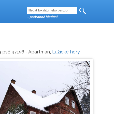
... podrobné hledání
59 psč 47156 - Apartmán,
Lužické hory