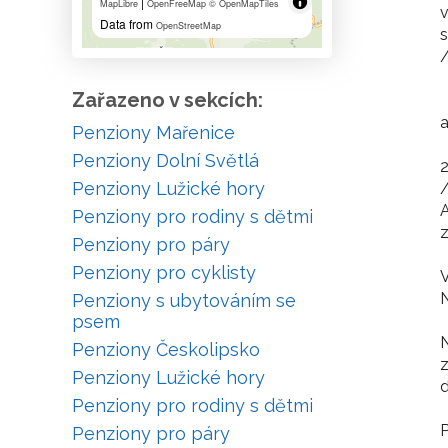
|
MapLibre
OpenFreeMap
© OpenMapTiles
v
Data from
OpenStreetMap
s
Zařazeno v sekcích:
a
Penziony Mařenice
Penziony Dolní Světlá
2
Penziony Lužické hory
Penziony pro rodiny s dětmi
Penziony pro páry
Penziony pro cyklisty
V
N
Penziony s ubytováním se
psem
N
Penziony Českolipsko
z
Penziony Lužické hory
Penziony pro rodiny s dětmi
P
Penziony pro páry