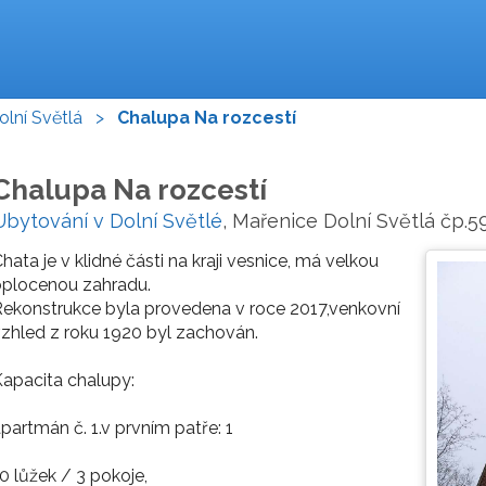
olní Světlá
>
Chalupa Na rozcestí
Chalupa Na rozcestí
Ubytování v Dolní Světlé
, Mařenice Dolní Světlá čp.
hata je v klidné části na kraji vesnice, má velkou
oplocenou zahradu.
ekonstrukce byla provedena v roce 2017,venkovní
zhled z roku 1920 byl zachován.
apacita chalupy:
partmán č. 1.v prvním patře: 1
0 lůžek / 3 pokoje,