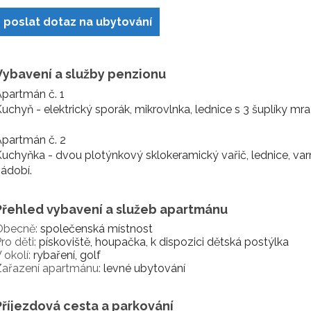
poslat dotaz na ubytování
Vybavení a služby penzionu
partmán č. 1
uchyň - elektrický sporák, mikrovlnka, lednice s 3 šuplíky mr
partmán č. 2
uchyňka - dvou plotýnkový sklokeramický vařič, lednice, var
ádobí.
Přehled vybavení a služeb apartmánu
Obecně:
společenská místnost
ro děti:
pískoviště, houpačka, k dispozici dětská postýlka
 okolí:
rybaření, golf
Zařazení apartmánu:
levné ubytování
Příjezdová cesta a parkování