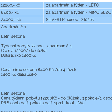
12200,- kč
za apartmán a týden - LÉTO
8400,- kč
za apartmán a týden - MIMO SEZ
24000,- kč
SILVESTR: 4xnoc 12 lůžek
Apartmán č. 1
Letní sezona
Týdenní pobyty 7x noc - apartmán č. 1
C e n a 12200/ do 6ůžka
Další lůžko 1800Kč
Cena mimo sezonu 8400 Kč /do 4 lůžek
1400 Kč další lůžko
Letní sezóna:
Cena týdenní pobytu 12200Kč - do 6lůžek , 3 pokoje/1 x soc.
Při 8 osob další pokoj a dalši sprch. kout s Wc