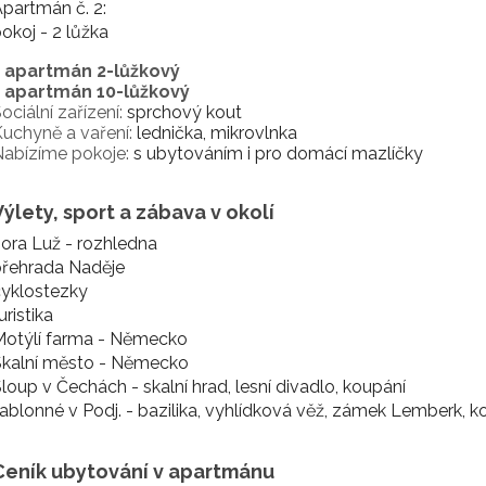
partmán č. 2:
okoj - 2 lůžka
1 apartmán 2-lůžkový
1 apartmán 10-lůžkový
ociální zařízení:
sprchový kout
uchyně a vaření:
lednička, mikrovlnka
abízíme pokoje:
s ubytováním i pro domácí mazlíčky
Výlety, sport a zábava v okolí
ora Luž - rozhledna
přehrada Naděje
cyklostezky
uristika
Motýlí farma - Německo
Skalní město - Německo
loup v Čechách - skalní hrad, lesní divadlo, koupání
ablonné v Podj. - bazilika, vyhlídková věž, zámek Lemberk, ko
Ceník ubytování v apartmánu