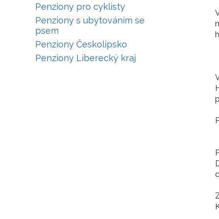
Penziony pro cyklisty
V
Penziony s ubytováním se
psem
h
Penziony Českolipsko
Penziony Liberecký kraj
V
H
p
P
P
D
c
Z
K