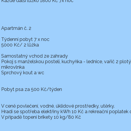
Každé další lůžko 1800 Kč 7x noc
Apartmán č. 2
Týdenní pobyt 7 x noc
5000 Kč/ 2 lůžka
Samostatný vchod ze zahrady
Pokoj s manželskou postelí, kuchyňka - lednice, vařič 2 plot
mikrovlnka
Sprchový kout a wc
Pobyt psa za 500 Kč/týden
V ceně povlečení, vodné, úklidové prostředky, utěrky.
Hradí se spotřeba elektřiny kWh 10 Kč a rekreační poplatek
V případě topení brikety 10 kg/80 Kč