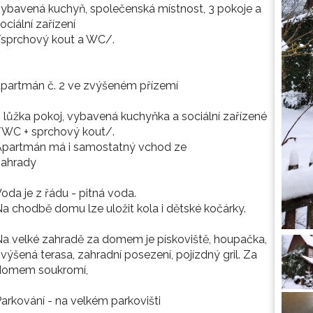
ybavená kuchyň, společenská místnost, 3 pokoje a
ociální zařízení
/sprchový kout a WC/.
partmán č. 2 ve zvýšeném přízemí
 lůžka pokoj, vybavená kuchyňka a sociální zařízené
/WC + sprchový kout/.
Apartmán má i samostatný vchod ze
zahrady
oda je z řádu - pitná voda.
a chodbě domu lze uložit kola i dětské kočárky.
a velké zahradě za domem je pískoviště, houpačka,
výšená terasa, zahradní posezení, pojízdný gril. Za
domem soukromí,
arkování - na velkém parkovišti