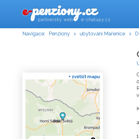
penziony.cz
e-
partnerský web e-chalupy.cz
Navigace:
Penziony
>
ubytování Mařenice
>
D
C
+ zvětšit mapu
R
v
K
a
1