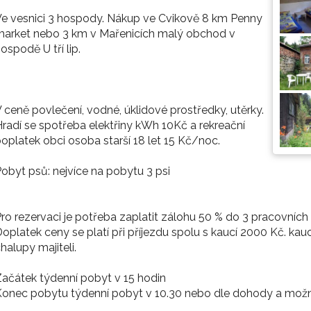
e vesnici 3 hospody. Nákup ve Cvikově 8 km Penny
market nebo 3 km v Mařenicích malý obchod v
ospodě U tří lip.
 ceně povlečení, vodné, úklidové prostředky, utěrky.
radí se spotřeba elektřiny kWh 10Kč a rekreační
oplatek obci osoba starší 18 let 15 Kč/noc.
obyt psů: nejvíce na pobytu 3 psi
ro rezervaci je potřeba zaplatit zálohu 50 % do 3 pracovních
oplatek ceny se platí při příjezdu spolu s kaucí 2000 Kč. kau
halupy majiteli.
ačátek týdenní pobyt v 15 hodin
onec pobytu týdenní pobyt v 10.30 nebo dle dohody a možn