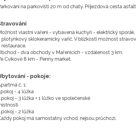
arkování na parkovišti 20 m od chaty. Příjezdová cesta asfa
Stravování
ožnost vlastní vaření - vybavená kuchyň - elektrický sporák,
 plotýnkový sklokeramický vařič. V blízkosti možnost stravov
 restaurace.
bchod - dva obchody v Mařenicích - vzdálenost 3 km.
e Cvikově 8 km - Penny market.
Ubytování - pokoje:
partmá č. 1:
.pokoj - 4 lůžka
.pokoj - 3 lůžka + 1 lůžko ve společenské
ístnosti
.pokoj - 2 lůžka
aždý pokoj má samostatný vchod, nejsou průchozí.