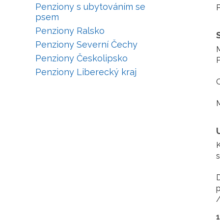
Penziony s ubytováním se
P
psem
Penziony Ralsko
Penziony Severní Čechy
M
Penziony Českolipsko
P
Penziony Liberecký kraj
O
M
K
s
D
p
/