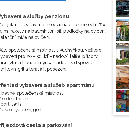
Vybavení a služby penzionu
 objektu je vybavená tělocvična o rozměrech 17 x
0 m (rakety na badminton, síť, podložky na cvičení,
alanční míče na cvičení.
ále společenská místnost s kuchyňkou, veškeré
ybavení pro 20 - 30 lidí - nádobí, talíře, příbory,
ikrovlnná trouba, myčka nádobí, k dispozici
enkovní gril a terasa k posezení.
Přehled vybavení a služeb apartmánu
Obecně:
společenská místnost
ro děti:
hřiště
port:
tenis
 okolí:
rybaření, golf
Příjezdová cesta a parkování