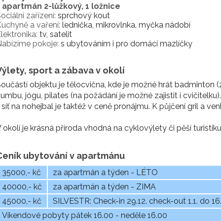
1 apartmán 2-lůžkový, 1 ložnice
ociální zařízení:
sprchový kout
uchyně a vaření:
lednička, mikrovlnka, myčka nádobí
lektronika:
tv, satelit
abízíme pokoje:
s ubytováním i pro domácí mazlíčky
Výlety, sport a zábava v okolí
oučástí objektu je tělocvična, kde je možné hrát badminton (za
umbu, jógu, pilates (na požádání je možné zajistit i cvičitel
 síť na nohejbal je taktéž v ceně pronájmu. K půjčení gril a ven
 okolí je krásná příroda vhodná na cyklovýlety či pěší turistiku
Ceník ubytování v apartmánu
35000,- kč
za apartmán a týden - LÉTO
40000,- kč
za apartmán a týden - ZIMA
45000,- kč
SILVESTR: Check-in 29.12. check-out 1.1. do 16
Víkendové pobyty pátek 16.00 - neděle 16.00