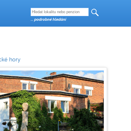
... podrobné hledání
cké hory