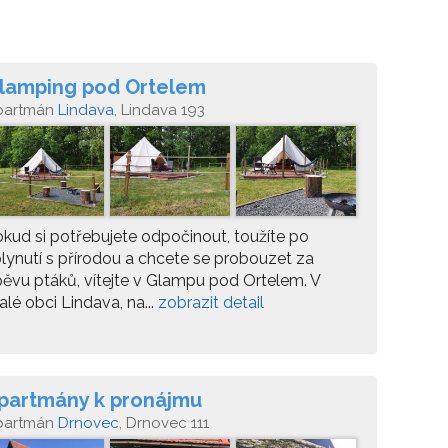
lamping pod Ortelem
partmán
Lindava
, Lindava 193
kud si potřebujete odpočinout, toužíte po
lynutí s přírodou a chcete se probouzet za
ěvu ptáků, vítejte v Glampu pod Ortelem. V
lé obci Lindava, na...
zobrazit detail
partmány k pronájmu
partmán
Drnovec
, Drnovec 111