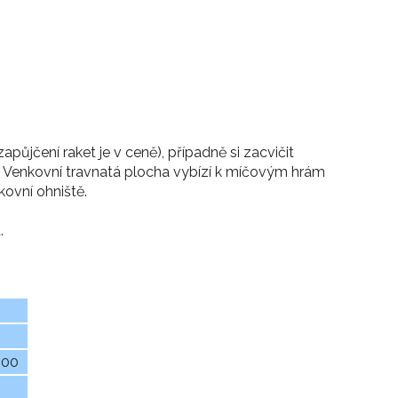
půjčení raket je v ceně), případně si zacvičit
ku). Venkovní travnatá plocha vybízí k míčovým hrám
kovní ohniště.
.
.00