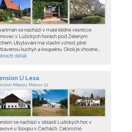
artmán se nachází v malé klidné vesničce
rnovec v Lužických horách pod Zeleným
chem. Ubytování má vlastní vchod, plně
bavenou kuchyň a koupelnu. Okolí je vhodné...
brazit detail
ension U Lesa
enzion
Maxov
, Maxov 12
nsion se nachází v oblasti Lužických hor, v
axově u Sloupu v Čechách. Celoročně