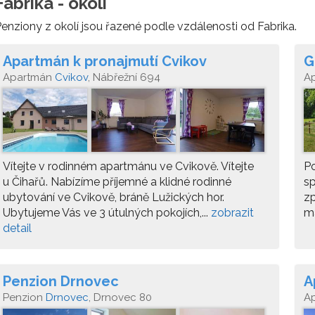
Fabrika - okolí
enziony z okolí jsou řazené podle vzdálenosti od Fabrika.
Apartmán k pronajmutí Cvikov
G
Apartmán
Cvikov
, Nábřežní 694
A
Vítejte v rodinném apartmánu ve Cvikově. Vítejte
Po
u Čihařů. Nabízíme příjemné a klidné rodinné
sp
ubytování ve Cvikově, bráně Lužických hor.
zp
Ubytujeme Vás ve 3 útulných pokojích,...
zobrazit
ma
detail
Penzion Drnovec
A
Penzion
Drnovec
, Drnovec 80
A