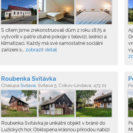
S citem jsme zrekonstruovali dům z roku 1875 a
Ap
vytvořili v patře útulné pokoje s televizí, lednicí a
D
klimatizací. Každý má své samostatné sociální
vr
zařízení s...
zobrazit detail
vy
zo
Roubenka Svitávka
P
Chalupa
Svitava
, Svitava 5, Cvikov-Lindava, 473 01
P
Roubenka Svitávka je unikátní objekt v bráně do
Pe
Lužických hor. Obklopena krásnou přírodou nabízí
M