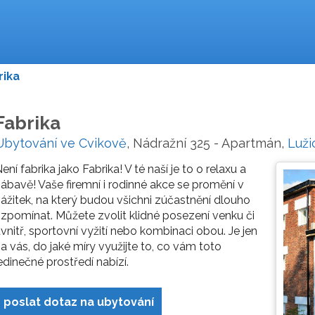
rika
Fabrika
Ubytování ve Cvikově
, Nádražní 325 - Apartmán,
Luži
ení fabrika jako Fabrika! V té naší je to o relaxu a
ábavě! Vaše firemní i rodinné akce se promění v
ážitek, na který budou všichni zúčastnění dlouho
zpomínat. Můžete zvolit klidné posezení venku či
vnitř, sportovní vyžití nebo kombinaci obou. Je jen
a vás, do jaké míry využijte to, co vám toto
edinečné prostředí nabízí.
poslat dotaz na ubytování