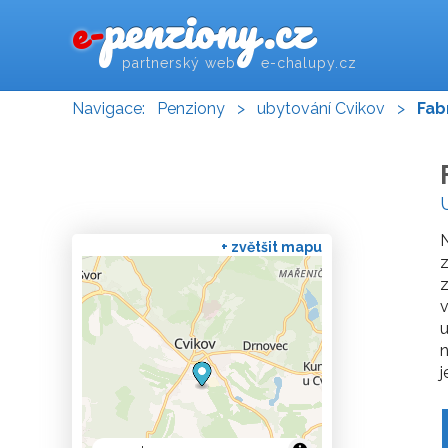
penziony.cz
e-
partnerský web e-chalupy.cz
Navigace:
Penziony
>
ubytování Cvikov
>
Fab
N
+ zvětšit mapu
z
z
v
u
n
j