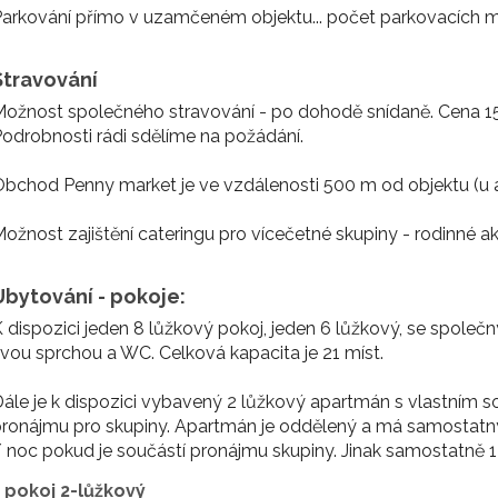
arkování přímo v uzamčeném objektu... počet parkovacích mís
Stravování
ožnost společného stravování - po dohodě snídaně. Cena 150
odrobnosti rádi sdělíme na požádání.
bchod Penny market je ve vzdálenosti 500 m od objektu (u 
ožnost zajištění cateringu pro vícečetné skupiny - rodinné ak
Ubytování - pokoje:
 dispozici jeden 8 lůžkový pokoj, jeden 6 lůžkový, se spole
vou sprchou a WC. Celková kapacita je 21 míst.
ále je k dispozici vybavený 2 lůžkový apartmán s vlastním so
ronájmu pro skupiny. Apartmán je oddělený a má samostatný
 noc pokud je součástí pronájmu skupiny. Jinak samostatně 
1 pokoj 2-lůžkový