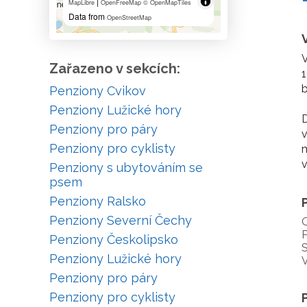
|
MapLibre
OpenFreeMap
© OpenMapTiles
Data from
OpenStreetMap
V
Zařazeno v sekcích:
1
b
Penziony Cvikov
Penziony Lužické hory
D
Penziony pro páry
v
Penziony pro cyklisty
m
v
Penziony s ubytováním se
psem
Penziony Ralsko
Penziony Severní Čechy
P
Penziony Českolipsko
S
Penziony Lužické hory
V
Penziony pro páry
Penziony pro cyklisty