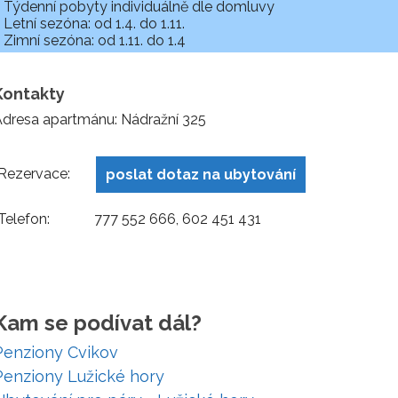
Týdenní pobyty individuálně dle domluvy
Letní sezóna: od 1.4. do 1.11.
Zimní sezóna: od 1.11. do 1.4
Kontakty
dresa apartmánu: Nádražní 325
Rezervace:
poslat dotaz na ubytování
Telefon:
777 552 666, 602 451 431
Kam se podívat dál?
Penziony Cvikov
Penziony Lužické hory