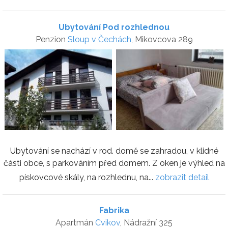
Ubytování Pod rozhlednou
Penzion
Sloup v Čechách
, Mikovcova 289
Ubytování se nachází v rod. domě se zahradou, v klidné
části obce, s parkováním před domem. Z oken je výhled na
pískovcové skály, na rozhlednu, na...
zobrazit detail
Fabrika
Apartmán
Cvikov
, Nádražní 325