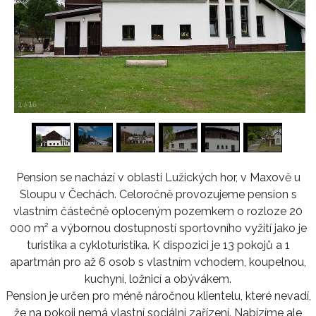
1
/
16
Pension se nachází v oblasti Lužických hor, v Maxově u
Sloupu v Čechách. Celoročně provozujeme pension s
vlastním částečně oploceným pozemkem o rozloze 20
000 m² a výbornou dostupností sportovního vyžití jako je
turistika a cykloturistika. K dispozici je 13 pokojů a 1
apartmán pro až 6 osob s vlastním vchodem, koupelnou,
kuchyní, ložnicí a obývákem.
Pension je určen pro méně náročnou klientelu, které nevadí,
že na pokoji nemá vlastní sociální zařízení. Nabízíme ale