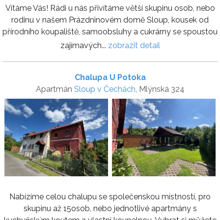
Vítáme Vás! Rádi u nás přivítáme větší skupinu osob, nebo
rodinu v našem Prázdninovém domě Sloup, kousek od
přírodního koupaliště, samoobsluhy a cukrárny se spoustou
zajímavých...
zobrazit detail
Chalupa U Potoka
Apartmán
Sloup v Čechách
, Mlýnská 324
Nabízíme celou chalupu se společenskou místností, pro
skupinu až 15osob, nebo jednotlivé apartmány s