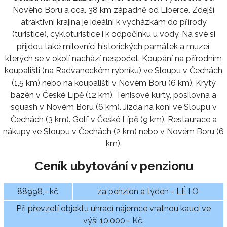
Nového Boru a cca. 38 km západně od Liberce. Zdejší
atraktivní krajina je ideální k vycházkám do přírody
(turistice), cykloturistice i k odpočinku u vody. Na své si
přijdou také milovníci historických památek a muzeí,
kterých se v okolí nachází nespočet. Koupání na přírodním
koupališti (na Radvaneckém rybníku) ve Sloupu v Čechách
(1,5 km) nebo na koupališti v Novém Boru (6 km). Krytý
bazén v České Lípě (12 km). Tenisové kurty, posilovna a
squash v Novém Boru (6 km). Jízda na koni ve Sloupu v
Čechách (3 km). Golf v České Lípě (9 km). Restaurace a
nákupy ve Sloupu v Čechách (2 km) nebo v Novém Boru (6
km).
Ceník ubytování v penzionu
88998,- kč
za penzion a týden - LÉTO
Při převzetí objektu uhradí nájemce vratnou kauci ve
výši 10.000,- Kč.