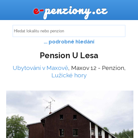
e-
penziony.cz
... podrobné hledání
Pension U Lesa
Ubytování v Maxově
, Maxov 12 - Penzion,
Lužické hory