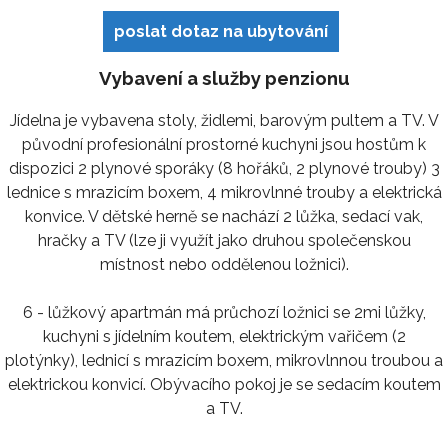
poslat dotaz na ubytování
Vybavení a služby penzionu
Jídelna je vybavena stoly, židlemi, barovým pultem a TV. V
původní profesionální prostorné kuchyni jsou hostům k
dispozici 2 plynové sporáky (8 hořáků, 2 plynové trouby) 3
lednice s mrazicím boxem, 4 mikrovlnné trouby a elektrická
konvice. V dětské herně se nachází 2 lůžka, sedací vak,
hračky a TV (lze ji využít jako druhou společenskou
místnost nebo oddělenou ložnici).
6 - lůžkový apartmán má průchozí ložnici se 2mi lůžky,
kuchyni s jídelním koutem, elektrickým vařičem (2
plotýnky), lednicí s mrazicím boxem, mikrovlnnou troubou a
elektrickou konvicí. Obývacího pokoj je se sedacím koutem
a TV.