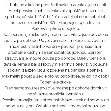
klid, útulné a krásné prostředí našeho areálu a jeho okolí.
Areál pensionu nabízí venkovní zapuštěný bazén se
sprchou, dětské hřiště, hřiště na volejbal nebo nohejbal,
posezení s ohništěm, Wi - Fi připojení, 4x televize.
Parkování přímo u objektu.
Náš pension je nekuřácký a domácí zvířata jsou povolena
pouze po dohodě. Ubytování nabízíme bez stravování s
možností vlastního vaření v původní profesionální
prostorné kuchyni se samostatnou jídelnou. Zajištění
stravování je možné pouze po dohodě. Dále v pensionu
dětská herna a bar s krbovými kamny s televizí. Společná
sociální zařízení jsou rozdělena na dámská a pánská.
Maximální počet lůžek je pro 50 osob (ideálně do 40 osob).
Topení elektrické.
Před samotnou rezervací je možné po dohodě domluvit
nezávazně prohlídku pensionu.
Pension pronajímáme přednostně jako celek od soboty do
soboty na 7 dní. Ostatní možnosti ubytování pouze po