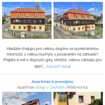
Hledáte chalupu pro velkou skupinu se společenskou
místností, s velkou kuchyní, s posezením na zahradě?
Přejete si mít k dispozici grily, ohniště, velkou zahradu pro
děti?...
zobrazit detail
Apartmán k pronájmu
Apartmán
Sloup v Čechách
, Hřbitovní 64