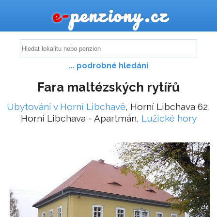
e-
penziony.cz
... podrobné hledání
Fara maltézských rytířů
Ubytování v Horní Libchavě
, Horní Libchava 62,
Horní Libchava - Apartmán,
Lužické hory