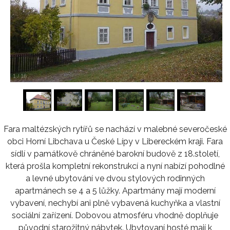
1
/
16
Fara maltézských rytířů se nachází v malebné severočeské
obci Horní Libchava u České Lípy v Libereckém kraji. Fara
sídlí v památkově chráněné barokní budově z 18.století,
která prošla kompletní rekonstrukcí a nyní nabízí pohodlné
a levné ubytování ve dvou stylových rodinných
apartmánech se 4 a 5 lůžky. Apartmány mají moderní
vybavení, nechybí ani plně vybavená kuchyňka a vlastní
sociální zařízení. Dobovou atmosféru vhodně doplňuje
původní starožitný nábytek. Ubytovaní hosté mají k