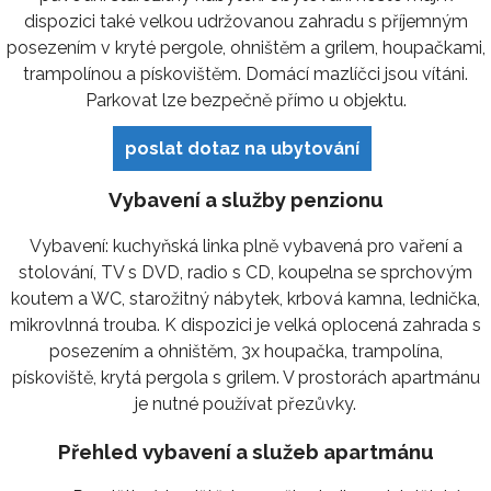
dispozici také velkou udržovanou zahradu s příjemným
posezením v kryté pergole, ohništěm a grilem, houpačkami,
trampolínou a pískovištěm. Domácí mazlíčci jsou vítáni.
Parkovat lze bezpečně přímo u objektu.
poslat dotaz na ubytování
Vybavení a služby penzionu
Vybavení: kuchyňská linka plně vybavená pro vaření a
stolování, TV s DVD, radio s CD, koupelna se sprchovým
koutem a WC, starožitný nábytek, krbová kamna, lednička,
mikrovlnná trouba. K dispozici je velká oplocená zahrada s
posezením a ohništěm, 3x houpačka, trampolína,
pískoviště, krytá pergola s grilem. V prostorách apartmánu
je nutné používat přezůvky.
Přehled vybavení a služeb apartmánu