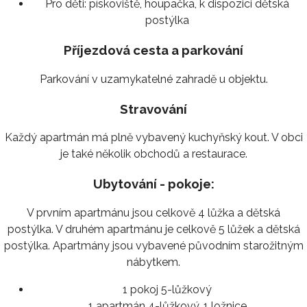
Pro děti:
pískoviště, houpačka, k dispozici dětská
postýlka
Příjezdová cesta a parkování
Parkování v uzamykatelné zahradě u objektu.
Stravování
Každý apartmán má plně vybavený kuchyňský kout. V obci
je také několik obchodů a restaurace.
Ubytování - pokoje:
V prvním apartmánu jsou celkově 4 lůžka a dětská
postýlka. V druhém apartmánu je celkově 5 lůžek a dětská
postýlka. Apartmány jsou vybavené původním starožitným
nábytkem.
1 pokoj 5-lůžkový
1 apartmán 4-lůžkový, 1 ložnice