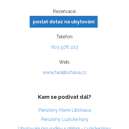
Rezervace:
poslat dotaz na ubytování
Telefon:
603 976 223
Web:
www.faralibchava.cz
Kam se podívat dál?
Penziony Horní Libchava
Penziony Lužické hory
Ubytování pro rodiny s dětmi - Lužické hory