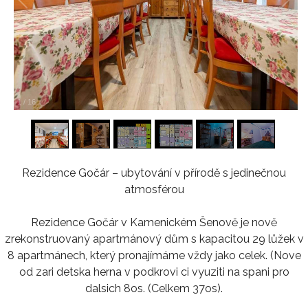
1
/
16
Rezidence Gočár – ubytování v přírodě s jedinečnou
atmosférou
Rezidence Gočár v Kamenickém Šenově je nově
zrekonstruovaný apartmánový dům s kapacitou 29 lůžek v
8 apartmánech, který pronajímáme vždy jako celek. (Nove
od zari detska herna v podkrovi ci vyuziti na spani pro
dalsich 8os. (Celkem 37os).