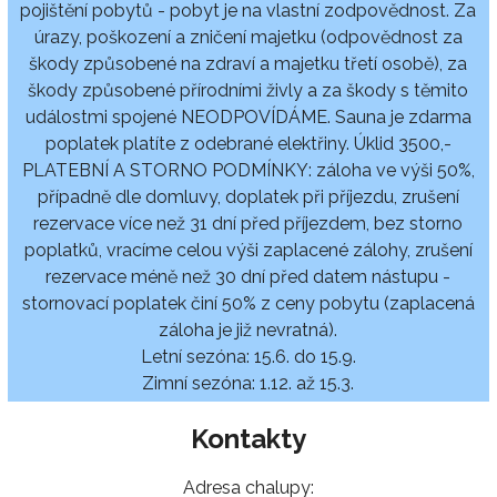
pojištění pobytů - pobyt je na vlastní zodpovědnost. Za
úrazy, poškození a zničení majetku (odpovědnost za
škody způsobené na zdraví a majetku třetí osobě), za
škody způsobené přírodními živly a za škody s těmito
událostmi spojené NEODPOVÍDÁME. Sauna je zdarma
poplatek platíte z odebrané elektřiny. Úklid 3500,-
PLATEBNÍ A STORNO PODMÍNKY: záloha ve výši 50%,
případně dle domluvy, doplatek při příjezdu, zrušení
rezervace více než 31 dní před příjezdem, bez storno
poplatků, vracíme celou výši zaplacené zálohy, zrušení
rezervace méně než 30 dní před datem nástupu -
stornovací poplatek činí 50% z ceny pobytu (zaplacená
záloha je již nevratná).
Letní sezóna: 15.6. do 15.9.
Zimní sezóna: 1.12. až 15.3.
Kontakty
Adresa chalupy: