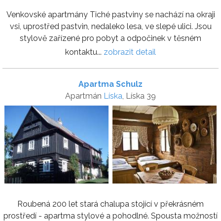
Venkovské apartmány Tiché pastviny se nachází na okraji
vsi, uprostřed pastvin, nedaleko lesa, ve slepé ulici. Jsou
stylově zařízené pro pobyt a odpočinek v těsném
kontaktu...
zobrazit detail
Apartma Schulz
Apartmán
Líska
, Líska 39
Roubená 200 let stará chalupa stojící v překrásném
prostředí - apartma stylové a pohodlné. Spousta možností