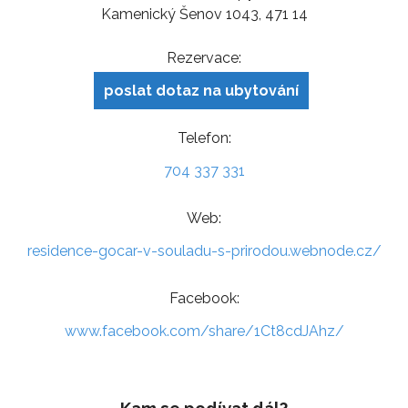
Kamenický Šenov 1043, 471 14
Rezervace:
poslat dotaz na ubytování
Telefon:
704 337 331
Web:
residence-gocar-v-souladu-s-prirodou.webnode.cz/
Facebook:
www.facebook.com/share/1Ct8cdJAhz/
Kam se podívat dál?