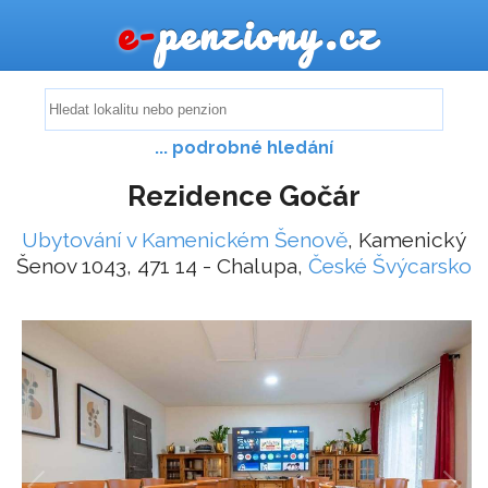
e-
penziony.cz
... podrobné hledání
Rezidence Gočár
Ubytování v Kamenickém Šenově
, Kamenický
Šenov 1043, 471 14 - Chalupa,
České Švýcarsko