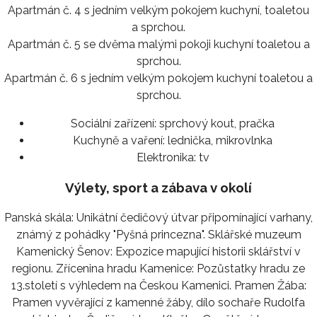
Apartmán č. 4 s jedním velkým pokojem kuchyní, toaletou
a sprchou.
Apartmán č. 5 se dvěma malými pokoji kuchyní toaletou a
sprchou.
Apartmán č. 6 s jedním velkým pokojem kuchyní toaletou a
sprchou.
Sociální zařízení:
sprchový kout, pračka
Kuchyně a vaření:
lednička, mikrovlnka
Elektronika:
tv
Výlety, sport a zábava v okolí
Panská skála: Unikátní čedičový útvar připomínající varhany,
známý z pohádky "Pyšná princezna". Sklářské muzeum
Kamenický Šenov: Expozice mapující historii sklářství v
regionu. Zřícenina hradu Kamenice: Pozůstatky hradu ze
13.století s výhledem na Českou Kamenici. Pramen Žába:
Pramen vyvěrající z kamenné žáby, dílo sochaře Rudolfa