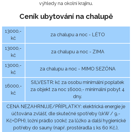
výhledy na okolní krajinu.
Ceník ubytování na chalupě
13000,-
za chalupu a noc - LÉTO
kč
13000,-
za chalupu a noc - ZIMA
kč
13000,-
za chalupu a noc - MIMO SEZÓNA
kč
SILVESTR: kč za osobu minimální poplatek
16000,-
za objekt za noc 16000,- minimální pobyt 4
kč
dny.
CENA NEZAHRNUJE/PŘÍPLATKY: elektrická energie je
účtována zvlášť, dle skutečné spotřeby (1kW / 9,-
Kč+DPH), ložní prádlo 100kč za lůžko a další hygienické
potřeby do sauny (např. prostěradla 1 ks 60 Kč.),