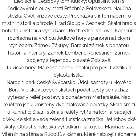
Liebische. Čedičový lom Klučky: Opuštěný lom s
čedičovými sloupy mezi Práchní a Polevskem. Naučná
stezka Okolí křížové cesty: Procházka s informacemi o
místní historii a přírodě. Hrad Sloup v Čechách: Skalní hrad s
bohatou historií a vyhlídkami. Rozhledna Jedlová: Kamenná
rozhledna na vrcholu Jedlové hory s panoramatickým
výhledem. Zámek Zákupy: Barokní zámek s bohatou
historií a interiéry. Zámek Lemberk: Renesanční zámek
spojený s legendou o svaté Zdislavě.
Lužické hory: Malebné pohoří ideální pro pěší turistiku a
cykloturistiku.
Národní park České Švýcarsko. Údolí samoty u Nového
Boru: V pískovcových skalách podél cesty se nachází
vytesaný reliéf postavy s označením Martersäule. Nad
reliéfem jsou umístěny dva malované obrázky. Skála smrti
u Kunratic: Skalní stěna s reliéfy rytíře na koni a padající
dívky. Ke skále vede zelená turistická značka. Jetřichovické
skály: Oblast s několika vyhlídkami, jako jsou Mariina skála,
Vilemínina stěna a Rudolfův kámen, které nabízejí nádherné