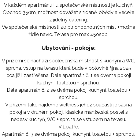
V každém apartmánu i u společenské místnosti je kuchyň.
Obchod 350m, možnost dovážet snídaně, obědy a večeře
z jídelny catering.
Ve společenské místnosti 20 plnohodnotných míst +možné
židle navíc. Terasa pro max 45osob.
Ubytování - pokoje:
V přízemí se nachází společenská místnost s kuchyní a WC,
sprcha, vstup na terasu která bude v polovině října 2025
cca již i zastřešena. Dále apartmán č. 1 se dvěma pokoji
kuchyní, toaletou + sprchou.
Dále apartmán č. 2 se dvěma pokoji kuchyní, toaletou +
sprchou.
V přízemí také najdeme wellness jehož součástí je sauna
pokoj a v druhém pokoji, klasická manželská postel s
nebesy kuchyň, WC + sprcha se vstupem na terasu.
V 1.patře:
Apartmán č. 3 se dvěma pokoji kuchyní, toaletou + sprchou.