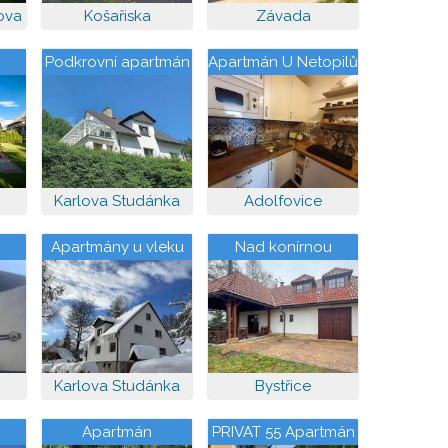
ova
Košařiska
Závada
Podkrovní apartmán
Apartmán U Netopilů
vec
Karlova Studánka
Adolfovice
Apartmány u vleku
Nad konírnou
Karlova Studánka
Bystřice
Apartmán
PRIVAT 55 Apartmán