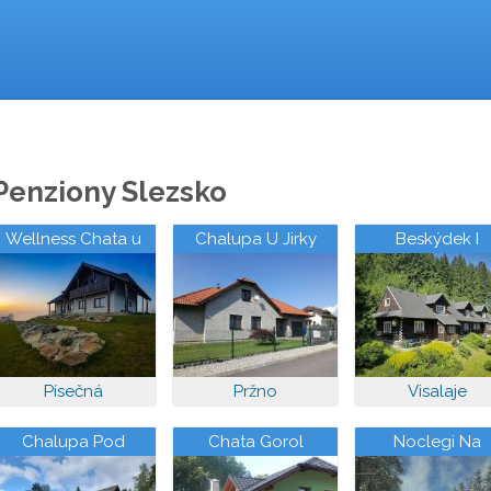
Penziony Slezsko
Wellness Chata u
Chalupa U Jirky
Beskýdek I
Pinkasů
Písečná
Pržno
Visalaje
Chalupa Pod
Chata Gorol
Noclegi Na
oborou
Andziołówce