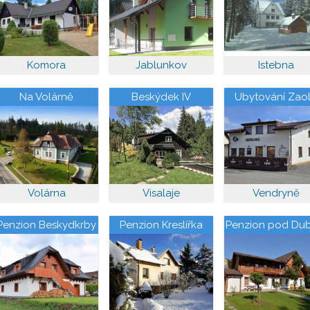
Komora
Jablunkov
Istebna
Na Volárně
Beskýdek IV
Ubytování Zaol
Volárna
Visalaje
Vendryně
Penzion Beskydkrby
Penzion Kreslířka
Penzion pod Du