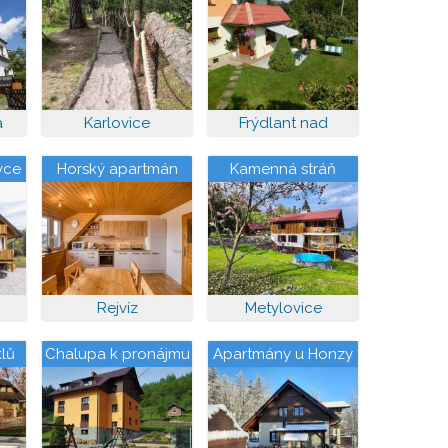
v zahradě
a
Karlovice
Frýdlant nad
Ostravicí
vce
Horský apartmán
Kamenná stráň
Vyhlídka, Rejvíz
Rejvíz
Metylovice
lů
Chalupa k pronájmu
Apartmány u Honzy