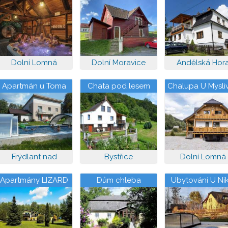
Babyhouse
Svoboděnka
Dolní Lomná
Dolní Moravice
Andělská Hor
Apartmán u Toma
Chata pod lesem
Chalupa U Mysli
Frýdlant nad
Bystřice
Dolní Lomná
Ostravicí
Apartmány LIZARD
Dům chleba
Ubytování U Nik