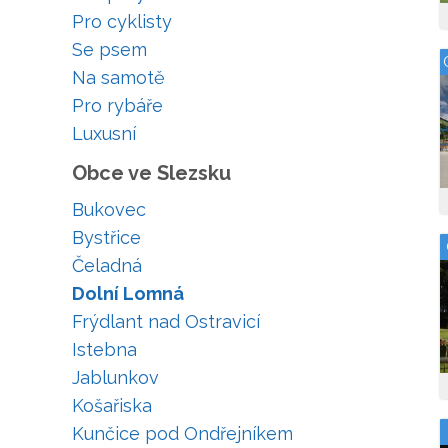
Pro cyklisty
Se psem
Na samotě
Pro rybáře
Luxusní
Obce ve Slezsku
Bukovec
Bystřice
Čeladná
Dolní Lomná
Frýdlant nad Ostravicí
Istebna
Jablunkov
Košařiska
Kunčice pod Ondřejníkem