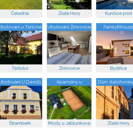
Čeladná
Zlaté Hory
Kunčice pod
Ondřejníkem
Ubytování u Těrlické
Ubytování Žimrovice
Familyfithous
přehrady
Těrlicko
Žimrovice
Bystřice
Ubytování U Davidů
Aparmány u
Dům zlatohorsk
tenisového kurtu
farářů
Štramberk
Mosty u Jablunkova
Zlaté Hory