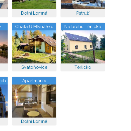
Dolní Lomná
Pstruží
e
Chata U Mlynáře u
Na břehu Těrlicka
Kružberku
Svatoňovice
Těrlicko
ých
Apartmán v
Beskydech
Dolní Lomná