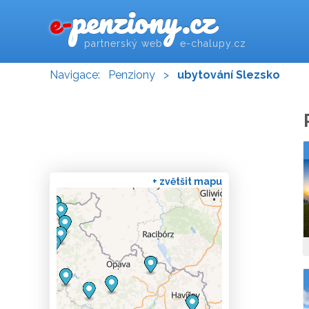
penziony.cz
e-
partnerský web e-chalupy.cz
Navigace:
Penziony
>
ubytování Slezsko
+ zvětšit mapu