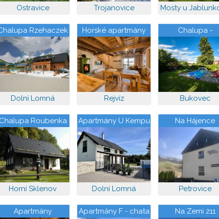
Ostravice
Trojanovice
Mosty u Jablunk
Chalupa Rzehaczek
Horské apartmány
Chalupa -
Borůvka a Brusinka
Apartmány Buko
s Bazénem
Dolní Lomná
Rejvíz
Bukovec
Chalupa Roubenka
Apartmány U Kempu
Na Hájence
Horní Sklenov
Dolní Lomná
Petrovice
Apartmány
Apartmány F - chata
Na Zemi 211