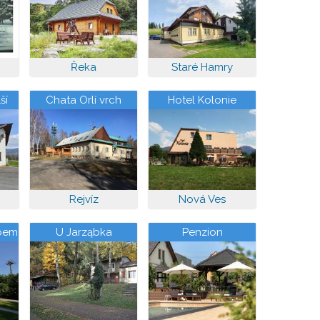
Řeka
Staré Hamry
ší
Chata Orlí vrch
Hotel Kolonie
Rejvíz
Nová Ves
bem
U Jarząbka
Penzion