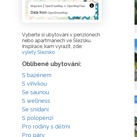
|
MapLibre
OpenFreeMap
© OpenMapTiles
Data from
OpenStreetMap
Vyberte si ubytování v penzionech
nebo apartmánech ve Slezsku.
Inspirace, kam vyrazit, zde:
výlety Slezsko
Oblíbené ubytování:
S bazénem
S vířivkou
Se saunou
S wellness
Se snídaní
S polopenzí
Pro rodiny s dětmi
Pro páry