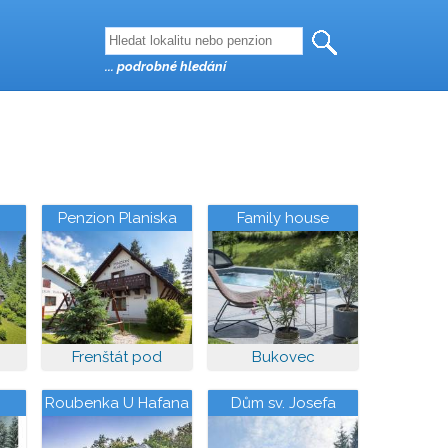
... podrobné hledání
Penzion Planiska
Family house
Frenštát pod
Bukovec
Radhoštěm
Roubenka U Hafana
Dům sv. Josefa