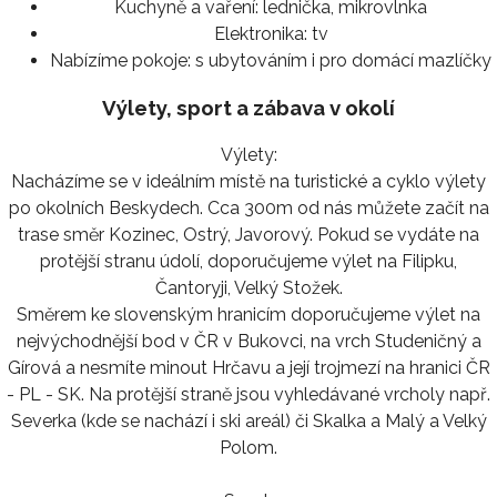
Kuchyně a vaření:
lednička, mikrovlnka
Elektronika:
tv
Nabízíme pokoje:
s ubytováním i pro domácí mazlíčky
Výlety, sport a zábava v okolí
Výlety:
Nacházíme se v ideálním místě na turistické a cyklo výlety
po okolních Beskydech. Cca 300m od nás můžete začít na
trase směr Kozinec, Ostrý, Javorový. Pokud se vydáte na
protější stranu údolí, doporučujeme výlet na Filipku,
Čantoryji, Velký Stožek.
Směrem ke slovenským hranicím doporučujeme výlet na
nejvýchodnější bod v ČR v Bukovci, na vrch Studeničný a
Gírová a nesmíte minout Hrčavu a její trojmezí na hranici ČR
- PL - SK. Na protější straně jsou vyhledávané vrcholy např.
Severka (kde se nachází i ski areál) či Skalka a Malý a Velký
Polom.