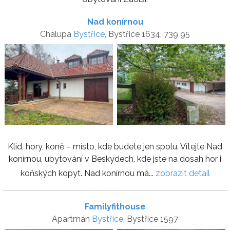
Nad konírnou
Chalupa
Bystřice
, Bystřice 1634, 739 95
Klid, hory, koně – místo, kde budete jen spolu. Vítejte Nad
konírnou, ubytování v Beskydech, kde jste na dosah hor i
koňských kopyt. Nad konírnou má...
zobrazit detail
Familyfithouse
Apartmán
Bystřice
, Bystřice 1597