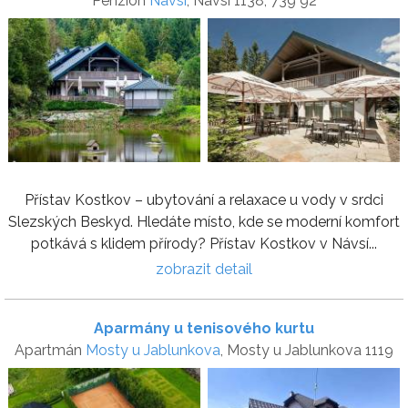
Penzion
Návsí
, Návsí 1138, 739 92
Přístav Kostkov – ubytování a relaxace u vody v srdci
Slezských Beskyd. Hledáte místo, kde se moderní komfort
potkává s klidem přírody? Přístav Kostkov v Návsí...
zobrazit detail
Aparmány u tenisového kurtu
Apartmán
Mosty u Jablunkova
, Mosty u Jablunkova 1119