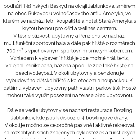
podhůří Těšínských Beskyd na okraji Jablunkova, směrem
na obec Bukovec u volnočasového arálu Ameryka, ve
kterém se nachází letní koupaliště a hotel Stará Ameryka s
krytou hernou pro děti a wellnes centrem.
V těsné blízkosti ubytovny a Penzionu se nachází
multifunkční sportovní hala a dále pak hřiště o rozměrech
700 m² s vpichovaným sportovním umělým kobercem.
Vzhledem k vybavení hřiště je zde možné hrát tenis,
volejbal, minikopaná, házená apod. Je zde také hřiště na
beachvolleyball. V okolí ubytovny a penzionu je
vybudováno dětské hřiště s kolotočem a houpačkou. K
dalšímu vybavení ubytovny patří vlastní parkoviště. Hosté
mohou také využít posezení na terase před ubytovnou.
Dále se vedle ubytovny se nachází restaurace Bowling
Jablunkov, kde jsou k dispozici 4 bowlingové dráhy.
V okolí je možno se celoročně pasivně i aktivně rekreovat
na rozsáhlých sítích značených cyklostezek a turistických