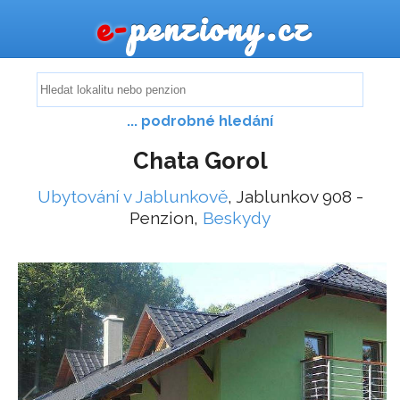
e-
penziony.cz
... podrobné hledání
Chata Gorol
Ubytování v Jablunkově
, Jablunkov 908 -
Penzion,
Beskydy