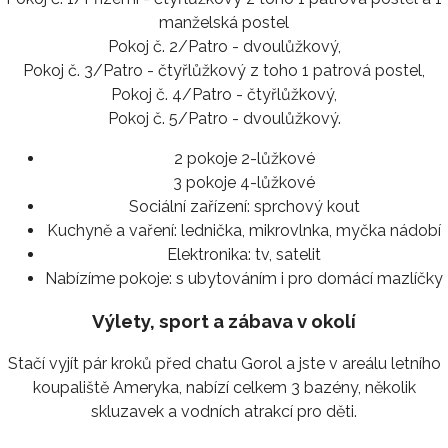
manželská postel
Pokoj č. 2/Patro - dvoulůžkový,
Pokoj č. 3/Patro - čtyřlůžkový z toho 1 patrová postel,
Pokoj č. 4/Patro - čtyřlůžkový,
Pokoj č. 5/Patro - dvoulůžkový.
2 pokoje 2-lůžkové
3 pokoje 4-lůžkové
Sociální zařízení:
sprchový kout
Kuchyně a vaření:
lednička, mikrovlnka, myčka nádobí
Elektronika:
tv, satelit
Nabízíme pokoje:
s ubytováním i pro domácí mazlíčky
Výlety, sport a zábava v okolí
Stačí vyjít pár kroků před chatu Gorol a jste v areálu letního
koupaliště Ameryka, nabízí celkem 3 bazény, několik
skluzavek a vodních atrakcí pro děti.