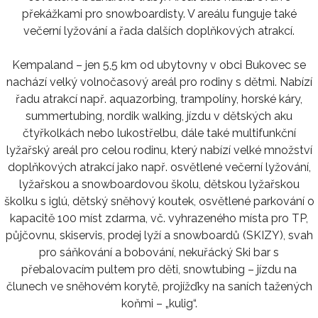
překážkami pro snowboardisty. V areálu funguje také
večerní lyžování a řada dalších doplňkových atrakcí.
Kempaland – jen 5,5 km od ubytovny v obci Bukovec se
nachází velký volnočasový areál pro rodiny s dětmi. Nabízí
řadu atrakcí např. aquazorbing, trampolíny, horské káry,
summertubing, nordik walking, jízdu v dětských aku
čtyřkolkách nebo lukostřelbu, dále také multifunkční
lyžařský areál pro celou rodinu, který nabízí velké množství
doplňkových atrakcí jako např. osvětlené večerní lyžování,
lyžařskou a snowboardovou školu, dětskou lyžařskou
školku s iglú, dětský sněhový koutek, osvětlené parkování o
kapacitě 100 míst zdarma, vč. vyhrazeného místa pro TP,
půjčovnu, skiservis, prodej lyží a snowboardů (SKIZY), svah
pro sáňkování a bobování, nekuřácký Ski bar s
přebalovacím pultem pro děti, snowtubing – jízdu na
člunech ve sněhovém korytě, projížďky na saních tažených
koňmi – „kulig“.