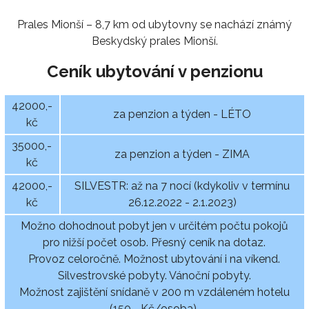
Prales Mionší – 8,7 km od ubytovny se nachází známý
Beskydský prales Mionší.
Ceník ubytování v penzionu
42000,-
za penzion a týden - LÉTO
kč
35000,-
za penzion a týden - ZIMA
kč
42000,-
SILVESTR: až na 7 nocí (kdykoliv v termínu
kč
26.12.2022 - 2.1.2023)
Možno dohodnout pobyt jen v určitém počtu pokojů
pro nižší počet osob. Přesný ceník na dotaz.
Provoz celoročně. Možnost ubytování i na víkend.
Silvestrovské pobyty. Vánoční pobyty.
Možnost zajištění snídaně v 200 m vzdáleném hotelu
(150,- Kč/osoba).