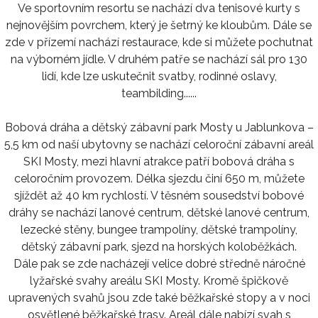
Ve sportovním resortu se nachází dva tenisové kurty s
nejnovějším povrchem, který je šetrný ke kloubům. Dále se
zde v přízemí nachází restaurace, kde si můžete pochutnat
na výborném jídle. V druhém patře se nachází sál pro 130
lidí, kde lze uskutečnit svatby, rodinné oslavy,
teambilding......
Bobová dráha a dětský zábavní park Mosty u Jablunkova –
5,5 km od naší ubytovny se nachází celoroční zábavní areál
SKI Mosty, mezi hlavní atrakce patří bobová dráha s
celoročním provozem. Délka sjezdu činí 650 m, můžete
sjíždět až 40 km rychlostí. V těsném sousedství bobové
dráhy se nachází lanové centrum, dětské lanové centrum,
lezecké stěny, bungee trampolíny, dětské trampolíny,
dětský zábavní park, sjezd na horských koloběžkách.
Dále pak se zde nacházejí velice dobré středně náročné
lyžařské svahy areálu SKI Mosty. Kromě špičkově
upravených svahů jsou zde také běžkařské stopy a v noci
osvětlené běžkařské trasy. Areál dále nabízí svah s