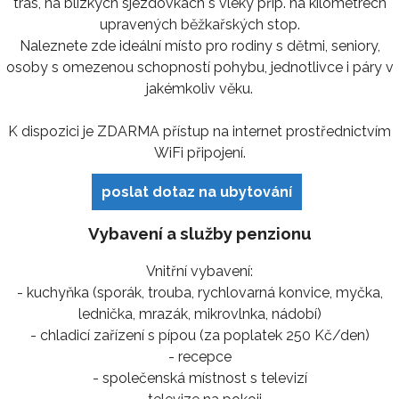
tras, na blízkých sjezdovkách s vleky příp. na kilometrech
upravených běžkařských stop.
Naleznete zde ideální místo pro rodiny s dětmi, seniory,
osoby s omezenou schopností pohybu, jednotlivce i páry v
jakémkoliv věku.
K dispozici je ZDARMA přístup na internet prostřednictvím
WiFi připojení.
poslat dotaz na ubytování
Vybavení a služby penzionu
Vnitřní vybavení:
- kuchyňka (sporák, trouba, rychlovarná konvice, myčka,
lednička, mrazák, mikrovlnka, nádobí)
- chladicí zařízení s pípou (za poplatek 250 Kč/den)
- recepce
- společenská místnost s televizí