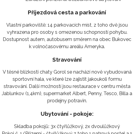
Příjezdová cesta a parkování
Vlastní parkoviště: 14 parkovacích míst, z toho dvě jsou
vyhrazena pro osoby s omezenou schopností pohybu.
Dostupnost autem, autobusem směrem na obec Bukovec
k volnočasovému areálu Ameryka.
Stravování
V těsné blízkosti chaty Gorol se nachází nově vybudovaná
sportovní hala, ve které lze zajistit jakoukoli formu
stravování. Další možností jsou restaurace v centru města
Jablunkov (1,4km), supermarket Albert, Penny, Tesco, Billa a
prodejny potravin.
Ubytování - pokoje:
Skladba pokojů: 3x čtyřlůžkový, 2x dvoulůžkový
Pokoj č. 1/Přízemí - čtyřlůžkový z toho 1 patrová postel a 1