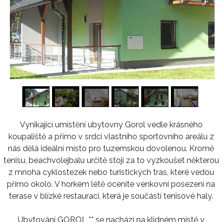
1
/
16
Vynikající umístění ubytovny Gorol vedle krásného
koupaliště a přímo v srdci vlastního sportovního areálu z
nás dělá ideální místo pro tuzemskou dovolenou. Kromě
tenisu, beachvolejbalu určitě stojí za to vyzkoušet některou
z mnoha cyklostezek nebo turistických tras, které vedou
přímo okolo. V horkém létě oceníte venkovní posezení na
terase v blízké restauraci, která je součástí tenisové haly.
Ubytování GOROL ** se nachází na klidném místě v