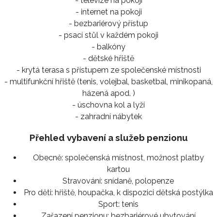
- televize na pokoji
- internet na pokoji
- bezbariérový přístup
- psací stůl v každém pokoji
- balkóny
- dětské hřiště
- krytá terasa s přístupem ze společenské místnosti
- multifunkční hřiště (tenis, volejbal, basketbal, minikopaná,
házená apod. )
- úschovna kol a lyží
- zahradní nábytek
Přehled vybavení a služeb penzionu
Obecně:
společenská místnost, možnost platby
kartou
Stravování:
snídaně, polopenze
Pro děti:
hřiště, houpačka, k dispozici dětská postýlka
Sport:
tenis
Zařazení penzionu:
bezbariérové ubytování