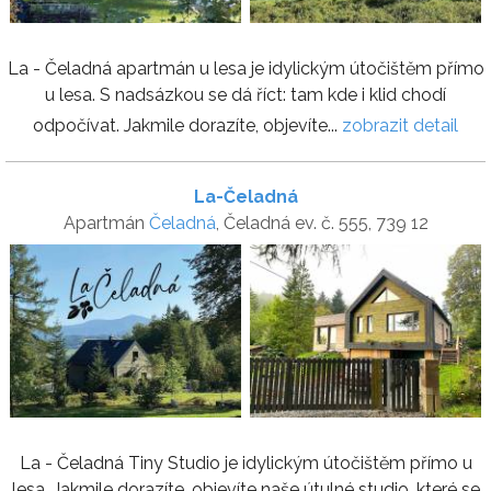
La - Čeladná apartmán u lesa je idylickým útočištěm přímo
u lesa. S nadsázkou se dá říct: tam kde i klid chodí
odpočívat. Jakmile dorazíte, objevíte...
zobrazit detail
La-Čeladná
Apartmán
Čeladná
, Čeladná ev. č. 555, 739 12
La - Čeladná Tiny Studio je idylickým útočištěm přímo u
lesa. Jakmile dorazíte, objevíte naše útulné studio, které se