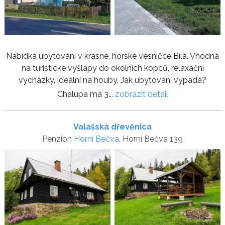
Nabídka ubytování v krásné, horské vesničce Bílá. Vhodná
na turistické výšlapy do okolních kopců, relaxační
vycházky, ideální na houby. Jak ubytování vypadá?
Chalupa má 3...
zobrazit detail
Valašská dřevěnica
Penzion
Horní Bečva
, Horní Bečva 139