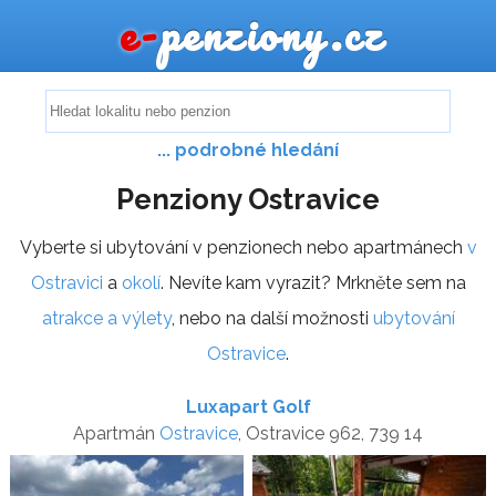
e-
penziony.cz
... podrobné hledání
Penziony Ostravice
Vyberte si ubytování v penzionech nebo apartmánech
v
Ostravici
a
okolí
. Nevíte kam vyrazit? Mrkněte sem na
atrakce a výlety
, nebo na další možnosti
ubytování
Ostravice
.
Luxapart Golf
Apartmán
Ostravice
, Ostravice 962, 739 14