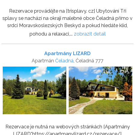
Rezervace provádějte na [trisplavy. cz] Ubytování Tři
splavy se nachází na okraji malebné obce Čeladná přímo v
srdci Moravskoslezských Beskyd a pokud hledáte klid,
pohodu a relaxaci,...
zobrazit detail
Apartmány LIZARD
Apartmán
Čeladná
, Čeladná 777
Rezervace je nutná na webových stránkách [Apartmány
LIZARD*https://apartmanylizard.cz/rezervace/].