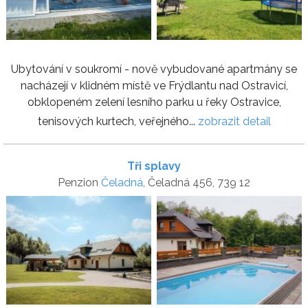
Ubytování v soukromí - nově vybudované apartmány se
nacházejí v klidném místě ve Frýdlantu nad Ostravicí,
obklopeném zelení lesního parku u řeky Ostravice,
tenisových kurtech, veřejného...
zobrazit detail
Tři splavy
Penzion
Čeladná
, Čeladná 456, 739 12