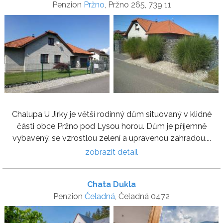
Penzion
Pržno
, Pržno 265, 739 11
Chalupa U Jirky je větší rodinný dům situovaný v klidné
části obce Pržno pod Lysou horou. Dům je příjemně
vybavený, se vzrostlou zelení a upravenou zahradou....
zobrazit detail
Chata Dukla
Penzion
Čeladná
, Čeladná 0472