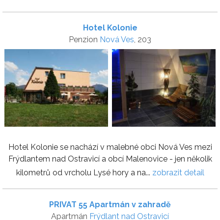
Hotel Kolonie
Penzion
Nová Ves
, 203
Hotel Kolonie se nachází v malebné obci Nová Ves mezi
Frýdlantem nad Ostravicí a obcí Malenovice - jen několik
kilometrů od vrcholu Lysé hory a na...
zobrazit detail
PRIVAT 55 Apartmán v zahradě
Apartmán
Frýdlant nad Ostravicí