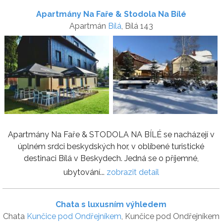
Apartmány Na Faře & Stodola Na Bílé
Apartmán
Bílá
, Bílá 143
Apartmány Na Faře & STODOLA NA BÍLÉ se nacházejí v
úplném srdci beskydských hor, v oblíbené turistické
destinaci Bílá v Beskydech. Jedná se o příjemné,
ubytování...
zobrazit detail
Chata s luxusním výhledem
Chata
Kunčice pod Ondřejníkem
, Kunčice pod Ondřejníkem