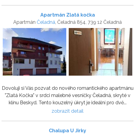
Apartmán Zlatá kočka
Apartmán
Čeladná
, Čeladná 854, 739 12 Čeladná
Dovoluji si Vás pozvat do nového romantického apartmánu
"Zlatá Kočka" v srdci malebné vesničky Čeladná, skryté v
klínu Beskyd. Tento kouzelný úkryt je ideální pro dvě...
zobrazit detail
Chalupa U Jirky