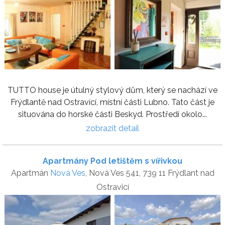
TUTTO house je útulný stylový dům, který se nachází ve
Frýdlantě nad Ostravící, místní části Lubno. Tato část je
situována do horské části Beskyd. Prostředí okolo...
zobrazit detail
Apartmány Pod letištěm s vířivkou
Apartmán
Nová Ves
, Nová Ves 541, 739 11 Frýdlant nad
Ostravicí