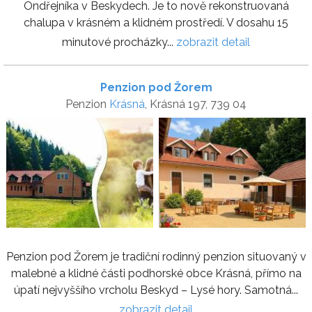
Ondřejníka v Beskydech. Je to nově rekonstruovaná
chalupa v krásném a klidném prostředí. V dosahu 15
minutové procházky...
zobrazit detail
Penzion pod Žorem
Penzion
Krásná
, Krásná 197, 739 04
Penzion pod Žorem je tradiční rodinný penzion situovaný v
malebné a klidné části podhorské obce Krásná, přímo na
úpatí nejvyššího vrcholu Beskyd – Lysé hory. Samotná...
zobrazit detail