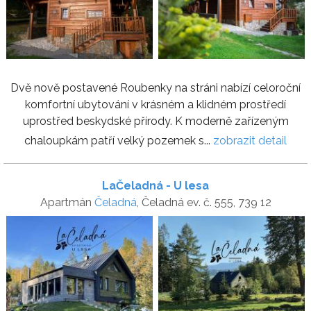
Dvě nově postavené Roubenky na stráni nabízí celoroční
komfortní ubytování v krásném a klidném prostředí
uprostřed beskydské přírody. K moderně zařízeným
chaloupkám patří velký pozemek s...
zobrazit detail
LaČeladná - U lesa
Apartmán
Čeladná
, Čeladná ev. č. 555, 739 12