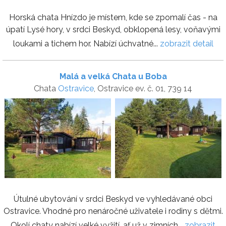
Horská chata Hnízdo je místem, kde se zpomalí čas - na
úpatí Lysé hory, v srdci Beskyd, obklopená lesy, voňavými
loukami a tichem hor. Nabízí úchvatné...
zobrazit detail
Malá a velká Chata u Boba
Chata
Ostravice
, Ostravice ev. č. 01, 739 14
Útulné ubytování v srdci Beskyd ve vyhledávané obci
Ostravice. Vhodné pro nenáročné uživatele i rodiny s dětmi.
Okolí chaty nabízí velké vyžití, ať už v zimních...
zobrazit