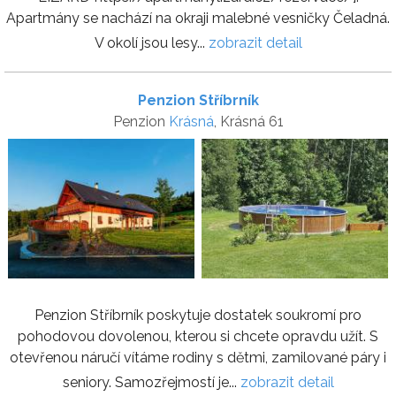
Apartmány se nachází na okraji malebné vesničky Čeladná.
V okolí jsou lesy...
zobrazit detail
Penzion Stříbrník
Penzion
Krásná
, Krásná 61
Penzion Stříbrník poskytuje dostatek soukromí pro
pohodovou dovolenou, kterou si chcete opravdu užít. S
otevřenou náručí vítáme rodiny s dětmi, zamilované páry i
seniory. Samozřejmostí je...
zobrazit detail