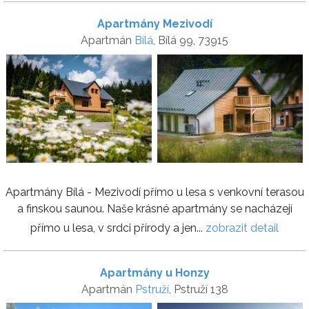
Apartmány Mezivodí
Apartmán
Bílá
, Bílá 99, 73915
Apartmány Bílá - Mezivodí přímo u lesa s venkovní terasou
a finskou saunou. Naše krásné apartmány se nacházejí
přímo u lesa, v srdci přírody a jen...
zobrazit detail
Apartmány u Honzy
Apartmán
Pstruží
, Pstruží 138