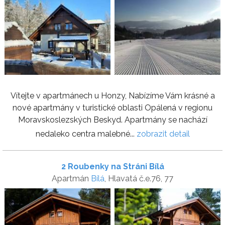
Vítejte v apartmánech u Honzy, Nabízíme Vám krásné a
nové apartmány v turistické oblasti Opálená v regionu
Moravskoslezských Beskyd. Apartmány se nachází
nedaleko centra malebné...
zobrazit detail
2 Roubenky na Stráni Bílá
Apartmán
Bílá
, Hlavatá č.e.76, 77