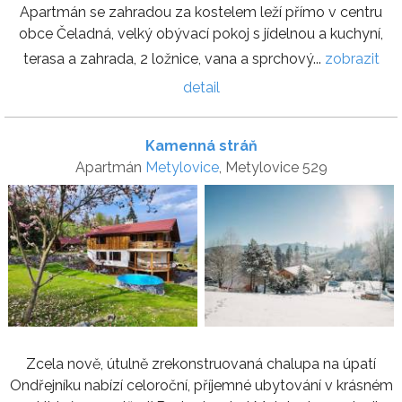
Apartmán se zahradou za kostelem leží přímo v centru
obce Čeladná, velký obývací pokoj s jídelnou a kuchyní,
terasa a zahrada, 2 ložnice, vana a sprchový...
zobrazit
detail
Kamenná stráň
Apartmán
Metylovice
, Metylovice 529
Zcela nově, útulně zrekonstruovaná chalupa na úpatí
Ondřejníku nabízí celoroční, příjemné ubytování v krásném