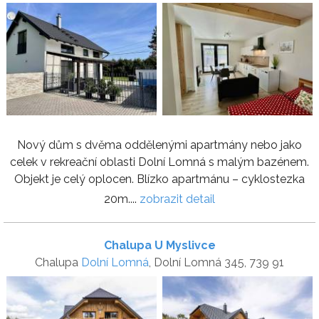
Nový dům s dvěma oddělenými apartmány nebo jako
celek v rekreační oblasti Dolní Lomná s malým bazénem.
Objekt je celý oplocen. Blízko apartmánu – cyklostezka
20m....
zobrazit detail
Chalupa U Myslivce
Chalupa
Dolní Lomná
, Dolní Lomná 345, 739 91