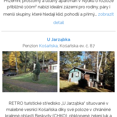
Přízemní, prostorný a útulný apartmán v Nýdku o rozloze
přibližně 100m² nabízí ideální zázemí pro rodiny, páry i
menší skupiny, které hledají klid, pohodlí a přímý...
zobrazit
detail
U Jarząbka
Penzion
Košařiska
, Košařiska ev. č. 87
RETRO turistické středisko „U Jarząbka“ situované v
malebné vesnici Košařiska díky své poloze v chráněné
krajinné oblasti Beskydy (CHKO), obklopené zelení luk a