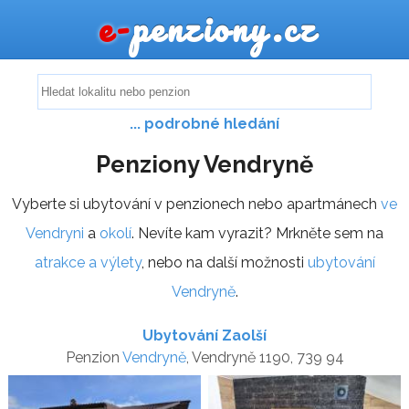
e-
penziony.cz
... podrobné hledání
Penziony Vendryně
Vyberte si ubytování v penzionech nebo apartmánech
ve
Vendryni
a
okolí
. Nevíte kam vyrazit? Mrkněte sem na
atrakce a výlety
, nebo na další možnosti
ubytování
Vendryně
.
Ubytování Zaolší
Penzion
Vendryně
, Vendryně 1190, 739 94