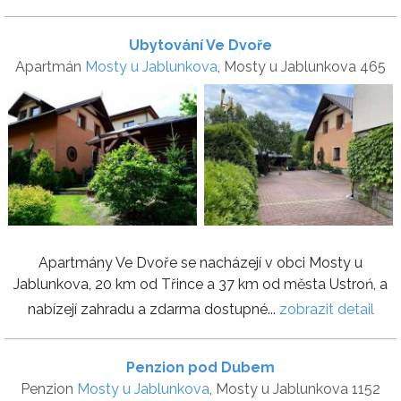
Ubytování Ve Dvoře
Apartmán
Mosty u Jablunkova
, Mosty u Jablunkova 465
Apartmány Ve Dvoře se nacházejí v obci Mosty u
Jablunkova, 20 km od Třince a 37 km od města Ustroń, a
nabízejí zahradu a zdarma dostupné...
zobrazit detail
Penzion pod Dubem
Penzion
Mosty u Jablunkova
, Mosty u Jablunkova 1152