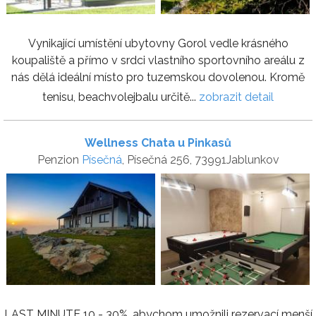
Vynikající umístění ubytovny Gorol vedle krásného
koupaliště a přímo v srdci vlastního sportovního areálu z
nás dělá ideální místo pro tuzemskou dovolenou. Kromě
tenisu, beachvolejbalu určitě...
zobrazit detail
Wellness Chata u Pinkasů
Penzion
Písečná
, Písečná 256, 73991Jablunkov
LAST MINUTE 10 - 30%, abychom umožnili rezervací menší