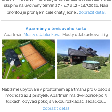
skupině na uvolněný termín 27 - 4.7 a 12 - 18.7.2026. Naši
prioritou je pronájem celé chaty jedné...
zobrazit detail
Aparmány u tenisového kurtu
Apartmán
Mosty u Jablunkova
, Mosty u Jablunkova 1119
Nabízíme ubytování v prostorném apartmánu pro 6 osob s
možností až 4 přistýlek. Apartmán má dvě ložnice po 3
lůžkách, obývací pokoj s velkou rozkládací sedačkou...
zobrazit detail