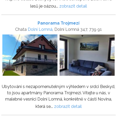
lesů je oázou...
zobrazit detail
Panorama Trojmezí
Chata
Dolní Lomná
, Dolní Lomná 347, 739 91
Ubytování s nezapomenutelným výhledem v srdci Beskyd,
to jsou apartmány Panorama Trojmezí. Vítejte u nás, v
malebné vesnici Dolní Lomná, konkrétně v části Novina,
která se...
zobrazit detail