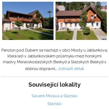
Penzion pod Dubem se nachází v obci Mosty u Jablunkova,
která leží v Jablunkovském průsmyku mezi horskými
masivy Moravskoslezských Beskyd a Slezských Beskyd s
dobrou dopravní...
zobrazit detail
Související lokality
Severní Morava a Slezsko
Slezsko