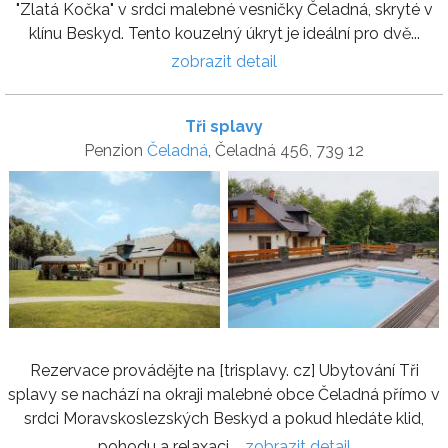
"Zlatá Kočka" v srdci malebné vesničky Čeladná, skryté v
klínu Beskyd. Tento kouzelný úkryt je ideální pro dvě...
zobrazit detail
Tři splavy
Penzion
Čeladná
, Čeladná 456, 739 12
Rezervace provádějte na [trisplavy. cz] Ubytování Tři
splavy se nachází na okraji malebné obce Čeladná přímo v
srdci Moravskoslezských Beskyd a pokud hledáte klid,
pohodu a relaxaci,...
zobrazit detail