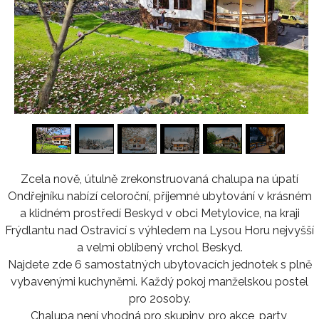
1
/
16
Zcela nově, útulně zrekonstruovaná chalupa na úpatí
Ondřejníku nabízí celoroční, příjemné ubytování v krásném
a klidném prostředí Beskyd v obci Metylovice, na kraji
Frýdlantu nad Ostravicí s výhledem na Lysou Horu nejvyšší
a velmi oblíbený vrchol Beskyd.
Najdete zde 6 samostatných ubytovacích jednotek s plně
vybavenými kuchyněmi. Každý pokoj manželskou postel
pro 2osoby.
Chalupa není vhodná pro skupiny, pro akce, party,