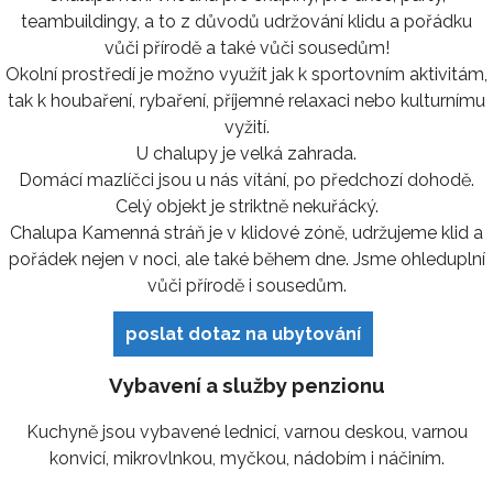
teambuildingy, a to z důvodů udržování klidu a pořádku
vůči přírodě a také vůči sousedům!
Okolní prostředí je možno využít jak k sportovním aktivitám,
tak k houbaření, rybaření, příjemné relaxaci nebo kulturnímu
vyžití.
U chalupy je velká zahrada.
Domácí mazlíčci jsou u nás vítání, po předchozí dohodě.
Celý objekt je striktně nekuřácký.
Chalupa Kamenná stráň je v klidové zóně, udržujeme klid a
pořádek nejen v noci, ale také během dne. Jsme ohleduplní
vůči přírodě i sousedům.
poslat dotaz na ubytování
Vybavení a služby penzionu
Kuchyně jsou vybavené lednicí, varnou deskou, varnou
konvicí, mikrovlnkou, myčkou, nádobím i náčiním.