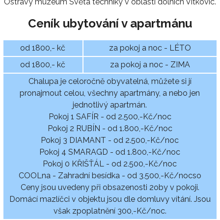
Ostravy muzeum Světa techniky v oblasti dolních Vítkovic.
Ceník ubytování v apartmánu
od 1800,- kč
za pokoj a noc - LÉTO
od 1800,- kč
za pokoj a noc - ZIMA
Chalupa je celoročně obyvatelná, můžete si jí
pronajmout celou, všechny apartmány, a nebo jen
jednotlivý apartmán.
Pokoj 1 SAFÍR - od 2.500,-Kč/noc
Pokoj 2 RUBÍN - od 1.800,-Kč/noc
Pokoj 3 DIAMANT - od 2.500,-Kč/noc
Pokoj 4 SMARAGD - od 1.800,-Kč/noc
Pokoj 0 KŘIŠŤÁL - od 2.500,-Kč/noc
COOLna - Zahradní besídka - od 3.500,-Kč/nocso
Ceny jsou uvedeny při obsazenosti 2oby v pokoji.
Domácí mazlíčci v objektu jsou dle domluvy vítání. Jsou
však zpoplatnění 300,-Kč/noc.