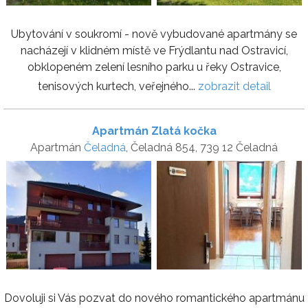
Ubytování v soukromí - nově vybudované apartmány se
nacházejí v klidném místě ve Frýdlantu nad Ostravicí,
obklopeném zelení lesního parku u řeky Ostravice,
tenisových kurtech, veřejného...
zobrazit detail
Apartmán Zlatá kočka
Apartmán
Čeladná
, Čeladná 854, 739 12 Čeladná
Dovoluji si Vás pozvat do nového romantického apartmánu