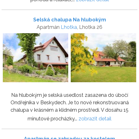
Selská chalupa Na hlubokým
Apartmán
Lhotka
, Lhotka 26
Na hlubokým je selská usedlost zasazena do úbočí
Ondřejníka v Beskydech. Je to nově rekonstruovaná
chalupa v krásném a klidném prostředí. V dosahu 15
minutové procházky...
zobrazit detail
Apartmán se zahradou za kostelem