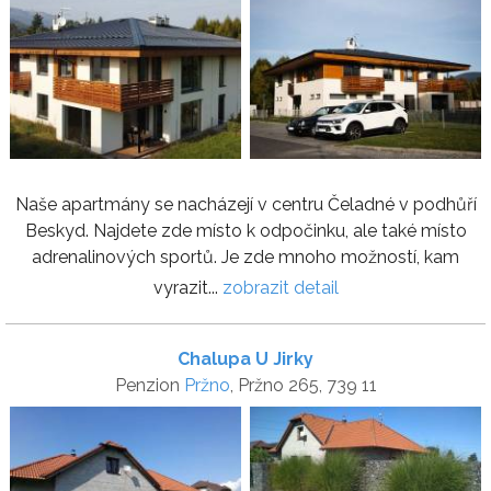
Naše apartmány se nacházejí v centru Čeladné v podhůří
Beskyd. Najdete zde místo k odpočinku, ale také místo
adrenalinových sportů. Je zde mnoho možností, kam
vyrazit...
zobrazit detail
Chalupa U Jirky
Penzion
Pržno
, Pržno 265, 739 11