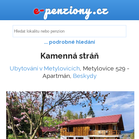
e-
penziony.cz
... podrobné hledání
Kamenná stráň
Ubytování v Metylovicích
, Metylovice 529 -
Apartmán,
Beskydy