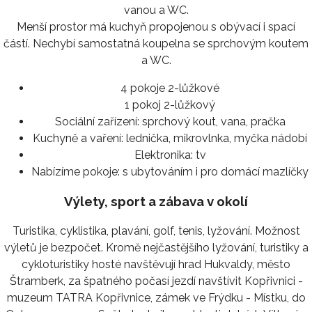
vanou a WC.
Menší prostor má kuchyň propojenou s obývací i spací
částí. Nechybí samostatná koupelna se sprchovým koutem
a WC.
4 pokoje 2-lůžkové
1 pokoj 2-lůžkový
Sociální zařízení:
sprchový kout, vana, pračka
Kuchyně a vaření:
lednička, mikrovlnka, myčka nádobí
Elektronika:
tv
Nabízíme pokoje:
s ubytováním i pro domácí mazlíčky
Výlety, sport a zábava v okolí
Turistika, cyklistika, plavání, golf, tenis, lyžování. Možnost
výletů je bezpočet. Kromě nejčastějšího lyžování, turistiky a
cykloturistiky hosté navštěvují hrad Hukvaldy, město
Štramberk, za špatného počasí jezdí navštívit Kopřivnici -
muzeum TATRA Kopřivnice, zámek ve Frýdku - Místku, do