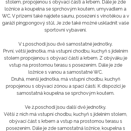
stolem, propojenou s obývací částí a krbem. Dále je zde
ložnice a koupelna se sprchovým koutem, umyvadlem a
WC. V přízemí také najdete saunu, posezení s vinotékou a v
garáži pingpongový stůl. Je zde také možné uskladnit vaše
sportovní vybavení.
V 1.poschodí jsou dvě samostatné jednotky.
První, větší jednotka, má vstupní chodbu, kuchyň s jídelním
stolem propojenou s obývací částí a krbem. Z obýváku je
vstup na prostornou terasu s posezením. Dále je zde
ložnice s vanou a samostatné WC.
Druhá, menší jednotka, má vstupní chodbu, kuchyň
propojenou s obývací zónou a spací částí. K dispozici je
samostatná koupelna se sprchovým koutem.
Ve 2.poschodí jsou další dvě jednotky.
Větší z nich má vstupní chodbu, kuchyň s jídelním stolem,
obývací část s krbem a vstup na prostornou terasu s
posezením. Dále je zde samostatná ložnice, koupelna s