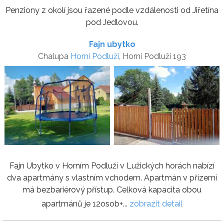
Penziony z okolí jsou řazené podle vzdálenosti od Jiřetína
pod Jedlovou.
Fajn ubytko
Chalupa
Horní Podluží
, Horní Podluží 193
Fajn Ubytko v Horním Podluží v Lužických horách nabízí
dva apartmány s vlastním vchodem. Apartmán v přízemí
má bezbariérový přístup. Celková kapacita obou
apartmánů je 12osob+...
zobrazit detail