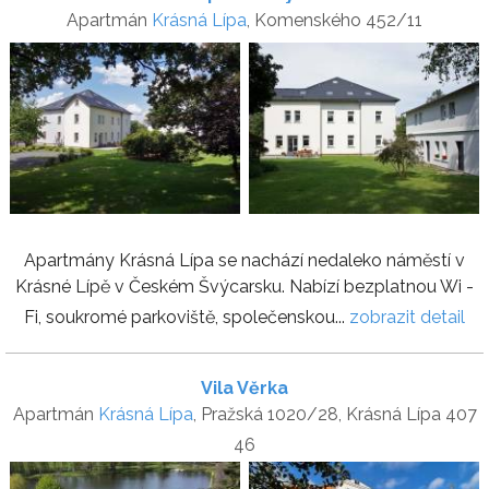
Apartmán
Krásná Lípa
, Komenského 452/11
Apartmány Krásná Lípa se nachází nedaleko náměstí v
Krásné Lípě v Českém Švýcarsku. Nabízí bezplatnou Wi -
Fi, soukromé parkoviště, společenskou...
zobrazit detail
Vila Věrka
Apartmán
Krásná Lípa
, Pražská 1020/28, Krásná Lípa 407
46