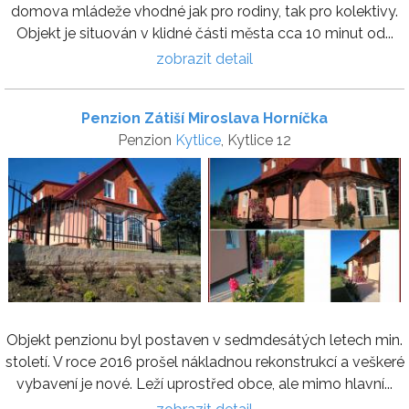
domova mládeže vhodné jak pro rodiny, tak pro kolektivy.
Objekt je situován v klidné části města cca 10 minut od...
zobrazit detail
Penzion Zátiší Miroslava Horníčka
Penzion
Kytlice
, Kytlice 12
Objekt penzionu byl postaven v sedmdesátých letech min.
století. V roce 2016 prošel nákladnou rekonstrukcí a veškeré
vybavení je nové. Leží uprostřed obce, ale mimo hlavní...