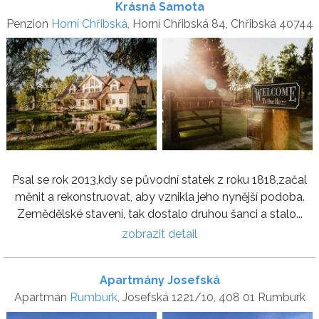
Krásná Samota
Penzion
Horní Chřibská
, Horní Chřibská 84, Chřibská 40744
Psal se rok 2013,kdy se původní statek z roku 1818,začal
měnit a rekonstruovat, aby vznikla jeho nynější podoba.
Zemědělské stavení, tak dostalo druhou šanci a stalo...
zobrazit detail
Apartmány Josefská
Apartmán
Rumburk
, Josefská 1221/10, 408 01 Rumburk