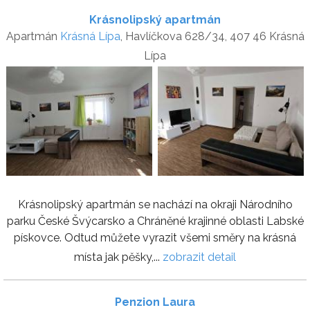
Krásnolipský apartmán
Apartmán
Krásná Lípa
, Havlíčkova 628/34, 407 46 Krásná
Lípa
Krásnolipský apartmán se nachází na okraji Národního
parku České Švýcarsko a Chráněné krajinné oblasti Labské
pískovce. Odtud můžete vyrazit všemi směry na krásná
místa jak pěšky,...
zobrazit detail
Penzion Laura