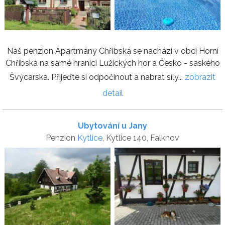
Náš penzion Apartmány Chřibská se nachází v obci Horní
Chřibská na samé hranici Lužických hor a Česko - saského
Švýcarska. Přijeďte si odpočinout a nabrat síly...
zobrazit
detail
Ubytování u Jany
Penzion
Kytlice
, Kytlice 140, Falknov