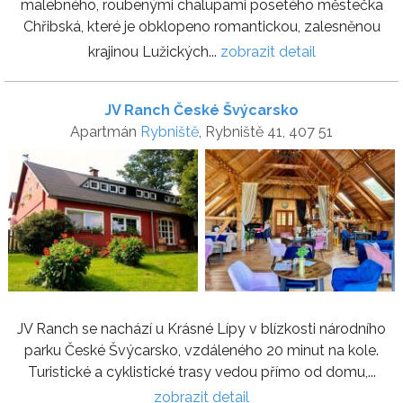
malebného, roubenými chalupami posetého městečka
Chřibská, které je obklopeno romantickou, zalesněnou
krajinou Lužických...
zobrazit detail
JV Ranch České Švýcarsko
Apartmán
Rybniště
, Rybniště 41, 407 51
JV Ranch se nachází u Krásné Lípy v blízkosti národního
parku České Švýcarsko, vzdáleného 20 minut na kole.
Turistické a cyklistické trasy vedou přímo od domu,...
zobrazit detail