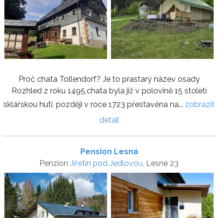
Proč chata Tollendorf? Je to prastarý název osady
Rozhled z roku 1495,chata byla již v polovině 15 století
sklářskou hutí, později v roce 1723 přestavěna na...
zobrazit
detail
Pension Lesná
Penzion
Jiřetín pod Jedlovou
, Lesné 23