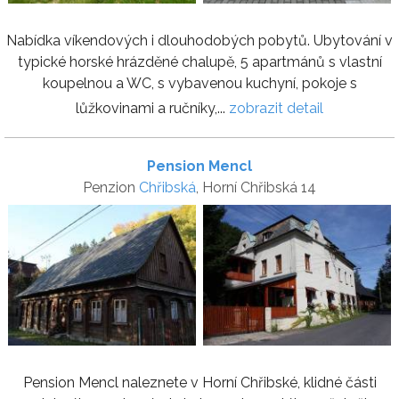
Nabídka víkendových i dlouhodobých pobytů. Ubytování v
typické horské hrázděné chalupě, 5 apartmánů s vlastní
koupelnou a WC, s vybavenou kuchyní, pokoje s
lůžkovinami a ručníky,...
zobrazit detail
Pension Mencl
Penzion
Chřibská
, Horní Chřibská 14
Pension Mencl naleznete v Horní Chřibské, klidné části