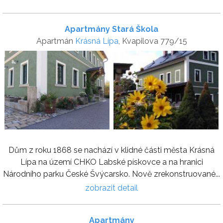
Apartmány Stará Škola
Apartmán
Krásná Lípa
, Kvapilova 779/15
Dům z roku 1868 se nachází v klidné části města Krásná
Lípa na území CHKO Labské pískovce a na hranici
Národního parku České Švýcarsko. Nově zrekonstruované...
zobrazit detail
Apartmány