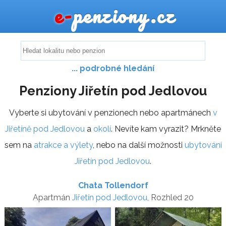
e-
penziony.cz
... podrobné hledání
Penziony Jiřetín pod Jedlovou
Vyberte si ubytování v penzionech nebo apartmánech
v
Jiřetíně pod Jedlovou
a
okolí
. Nevíte kam vyrazit? Mrkněte
sem na
atrakce a výlety
, nebo na další možnosti
ubytování
Jiřetín pod Jedlovou
.
Chata Tollendorf
Apartmán
Jiřetín pod Jedlovou
, Rozhled 20