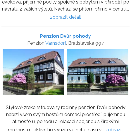
evokoval příjemné pocity spojené s pobytem v přírodě i po
návratu z vašich výletů. Nachází se přitom přímo v centru...
zobrazit detail
Penzion Dvůr pohody
Penzion
Varnsdorf
, Bratislavská 997
Stylově zrekonstruovaný rodinný penzion Dvůr pohody
nabízí všem svým hostům domácí prostředí, příjemnou
atmosféru, pohodu a relaxaci spojenou s širokými
možnostmi aktivního využití volného času v...
zobrazit