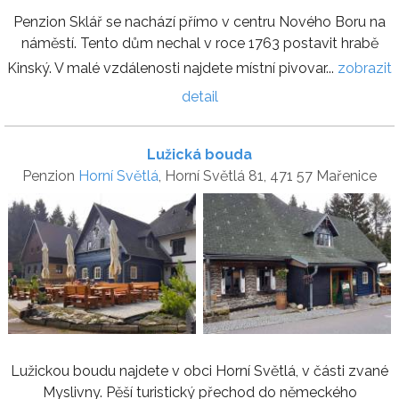
Penzion Sklář se nachází přímo v centru Nového Boru na
náměstí. Tento dům nechal v roce 1763 postavit hrabě
Kinský. V malé vzdálenosti najdete místní pivovar...
zobrazit
detail
Lužická bouda
Penzion
Horní Světlá
, Horní Světlá 81, 471 57 Mařenice
Lužickou boudu najdete v obci Horní Světlá, v části zvané
Myslivny. Pěší turistický přechod do německého