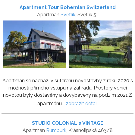
Apartment Tour Bohemian Switzerland
Apartmán
Světlík
, Světlík 51
Apartmán se nachází v suterénu novostavby z roku 2020 s
možností přímého vstupu na zahradu. Prostory vonící
novotou byly dostavěny a dovybaveny na podzim 2021.Z
apartmánu...
zobrazit detail
STUDIO COLONIAL a VINTAGE
Apartmán
Rumburk
, Krásnolipská 463/8