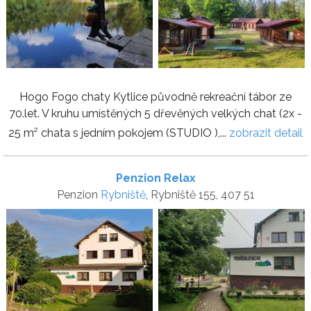
Hogo Fogo chaty Kytlice původně rekreační tábor ze
70.let. V kruhu umístěných 5 dřevěných velkých chat (2x -
25 m² chata s jedním pokojem (STUDIO ),...
zobrazit detail
Penzion Relax
Penzion
Rybniště
, Rybniště 155, 407 51