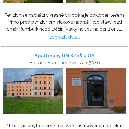
Penzion se nachází v krásné přírodě a je obklopen lesem.
Přímo před penzionem vlakové nádraží, kde vlaky jezdí
směr Rumburk nebo Děčín. Vlaky nejsou na penzionu...
zobrazit detail
Apartmány DM SZdŠ a OA
Penzion
Rumburk
, Sukova 870/6
Nabízíme ubytování v nově zrekonstruovaném objektu