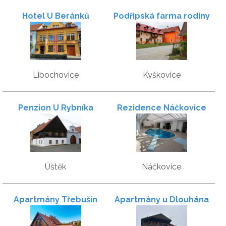
Hotel U Beránků
Podřipská farma rodiny
Šebkových
Libochovice
Kyškovice
Penzion U Rybníka
Rezidence Náčkovice
Úštěk
Náčkovice
Apartmány Třebušín
Apartmány u Dlouhána