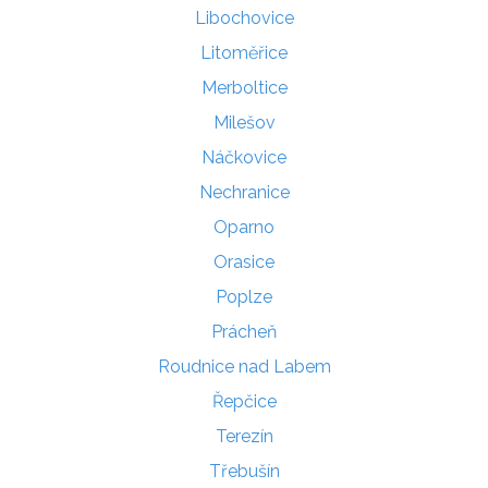
Libochovice
Litoměřice
Merboltice
Milešov
Náčkovice
Nechranice
Oparno
Orasice
Poplze
Prácheň
Roudnice nad Labem
Řepčice
Terezín
Třebušín