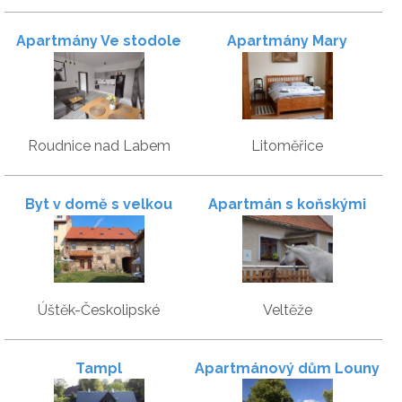
Apartmány Ve stodole
Apartmány Mary
Roudnice nad Labem
Litoměřice
Byt v domě s velkou
Apartmán s koňskými
ekologickou zahradou
zážitky
Úštěk-Českolipské
Veltěže
Předměstí
Tampl
Apartmánový dům Louny
Orasice 52