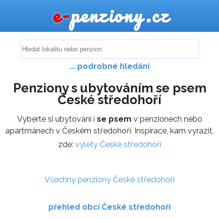
e-
penziony.cz
... podrobné hledání
Penziony s ubytováním se psem
České středohoří
Vyberte si ubytování i
se psem
v penzionech nebo
apartmánech v Českém středohoří. Inspirace, kam vyrazit,
zde:
výlety České středohoří
Všechny penziony České středohoří
přehled obcí České středohoří