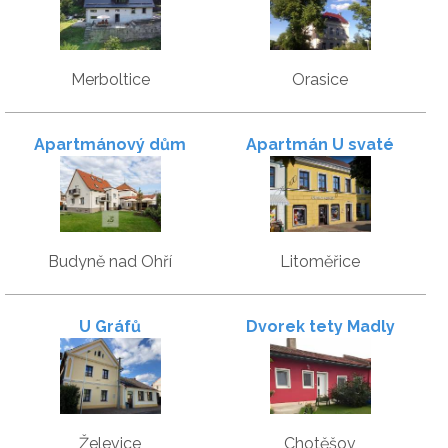
Merboltice
Orasice
Apartmánový dům
Apartmán U svaté
Mezidomí
Ludmily
Budyně nad Ohří
Litoměřice
U Gráfů
Dvorek tety Madly
Želevice
Chotěšov