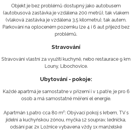
Objekt je bez problémů dostupný jako autobusem
(autobusová zastávka je vzdálena 200 metrů), tak vlakem
(vlaková zastávka je vzdálena 3,5 kilometru), tak autem.
Parkování na oploceném pozemku lze 4 i 6 aut příjezd bez
problémů.
Stravování
Stravování vlastní za využití kuchyně, nebo restaurace 9 km
Louny, Libochovice.
Ubytování - pokoje:
Každé apartmá je samostatne v přízemí i v 1.patře, je pro 6
osob a má samostatné měření el energie.
Apartmán 1.patro cca 80 m²: Obývací pokoj s krbem, TV s
jídelní a kuchyňskou zónou, myčka 12 souprav, lednička,
odsání par. 2x Ložnice vybavena vždy 1x manželské