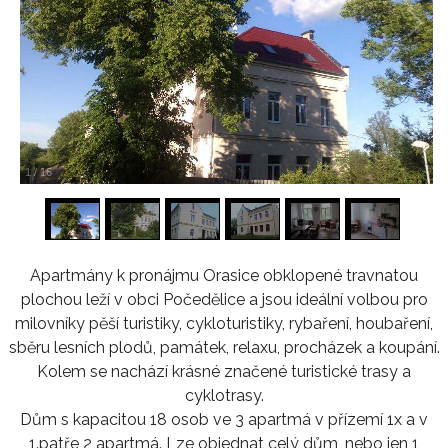
1
/
16
Apartmány k pronájmu Orasice obklopené travnatou
plochou leží v obci Počedělice a jsou ideální volbou pro
milovníky pěší turistiky, cykloturistiky, rybaření, houbaření,
sběru lesních plodů, památek, relaxu, procházek a koupání.
Kolem se nachází krásné značené turistické trasy a
cyklotrasy.
Dům s kapacitou 18 osob ve 3 apartmá v přízemí 1x a v
1.patře 2 apartmá. Lze objednat celý dům, nebo jen 1