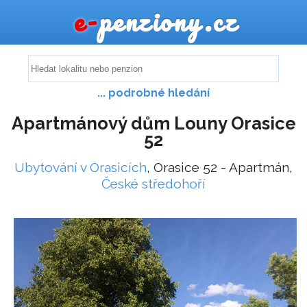
e-
penziony.cz
... podrobné hledání
Apartmánový dům Louny Orasice
52
Ubytování v Orasicích
, Orasice 52 - Apartmán,
České středohoří