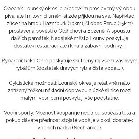
Obecně: Lounský okres je především proslavený výrobou
piva, ale i milovníci umění si zde přijdou na své. Například
zřícenina hradu Hazmburk (10km), či obec Peruc (15km)
proslavená pověstí o Oldřichovi a Boženě. A spoustu
dalších památek. Nedaleké město Louny poskytuje
dostatek restaurací, ale i kina a zábavní podniky....
Rybaření: Řeka Ohře poskytuje skutečný ráj všem vášnivým
rybářům (dostatek dravých ryb a čistá voda.... ).
Cyklistické možnosti: Lounský okres je relativně málo
zatížený těžkou nákladní dopravou a úzké silnice mezi
malými vesnicemi poskytují vše podstatné.
Vodní sporty: Možnost koupání je nedílnou součástí léta a
pokud dáváte přednost stojaté vodě je v okolí dostatek
vodních nádrží (Nechranice).