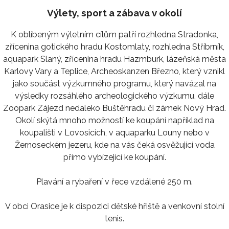
Výlety, sport a zábava v okolí
K oblíbeným výletním cílům patří rozhledna Stradonka,
zřícenina gotického hradu Kostomlaty, rozhledna Stříbrník,
aquapark Slaný, zřícenina hradu Hazmburk, lázeňská města
Karlovy Vary a Teplice, Archeoskanzen Březno, který vznikl
jako součást výzkumného programu, který navázal na
výsledky rozsáhlého archeologického výzkumu, dále
Zoopark Zájezd nedaleko Buštěhradu či zámek Nový Hrad.
Okolí skýtá mnoho možností ke koupání například na
koupališti v Lovosicích, v aquaparku Louny nebo v
Žernoseckém jezeru, kde na vás čeká osvěžující voda
přímo vybízející ke koupání.
Plavání a rybaření v řece vzdálené 250 m.
V obci Orasice je k dispozici dětské hřiště a venkovní stolní
tenis.